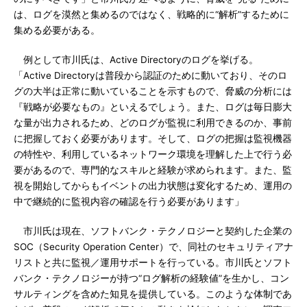
は、ログを漠然と集めるのではなく、戦略的に“解析”するために
集める必要がある。
例として市川氏は、Active Directoryのログを挙げる。
「Active Directoryは普段から認証のために動いており、そのロ
グの大半は正常に動いていることを示すもので、脅威の分析には
『戦略が必要なもの』といえるでしょう。また、ログは毎日膨大
な量が出力されるため、どのログが監視に利用できるのか、事前
に把握しておく必要があります。そして、ログの把握は監視機器
の特性や、利用しているネットワーク環境を理解した上で行う必
要があるので、専門的なスキルと経験が求められます。また、監
視を開始してからもイベントの出力状態は変化するため、運用の
中で継続的に監視内容の確認を行う必要があります」
市川氏は現在、ソフトバンク・テクノロジーと契約した企業の
SOC（Security Operation Center）で、同社のセキュリティアナ
リストと共に監視／運用サポートを行っている。市川氏とソフト
バンク・テクノロジーが持つ“ログ解析の経験値”を生かし、コン
サルティングを含めた知見を提供している。このような体制であ