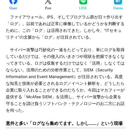
Share
Post
LINE
Hatena
ファイアウォール、IPS、そしてプログラム群が日々作り出す
「ログ」。以前であれば正常に稼働しているかどうかを判断する
ために、この「ログ」は活用されてきた。しかし今、“ITセキュ
リティ”の文脈から「ログ」が注目されている。
サイバー攻撃は巧妙化の一途をたどっており、単にログを取得
しているだけでは、その侵入のいきさつや現状を把握できなくな
ってきている。ログは収集するだけではなく「活用」しなくては
ならない。活用のための分析作業として、SIEM（Security
Information and Event Management）が注目されている。高度
な知見と技術が必要とされるログ／イベント解析を、どうしたら
企業に取り入れることができるのだろうか。今回はマカフィーが
提供する「McAfee SIEM」を活用し、サイバー攻撃から企業を
守ることを請け負うソフトバンク・テクノロジーのお二方にお話
を伺った。
意外と多い「ログなら集めてます。しかし……」という現場