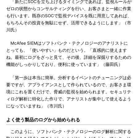
「新たにSOCを立ち上げるタイミングであれば、監視ルールが
ゼロの状態からコンサルティングを行い、お客さまと一緒に作業
も行います。既存のSOCで監視デバイスを既に用意してあれば、
もちろんその投資を無駄にせず、活用できるようにします」（市
川氏）
McAfee SIEMはソフトバンク・テクノロジーのアナリストに
とっても、「使いやすい」ものだという。「直感的に使えます
ね。最初にログをざっと見て、その後、詳細を深掘りするための
機能がしっかりしており、便利に使っています」（藤田氏）
「第一歩は本当に簡単。分析するイベントのチューニングは必
要ですが、アプライアンスとして作られているので、お客さま環
境にこれを置くだけで、脅威の監視を始められます。セキュリテ
ィログ解析に特化した作りで、アナリストが集中して使えるよう
になっていますね」（市川氏）
よく使う製品のログから始められる
このように、ソフトバンク・テクノロジーのログ解析に関する