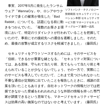
事実、2017年5月に発生したランサム
ソフトバンク・テクノロジー
ウェア「WannaCry」や、ロシアやウク
技術統括 セキュリティソリュ
ライナで多くの被害が発生した「Bad
ーション本部 セキュリティサ
Rabbit」についても、話題になる前に動
ービス部 マネージドセキュリ
ティグループ 藤田一志氏
きをつかんでいた。「複数のお客さま環
境において、特定のリダイレクトが行われていることを把握して
いたので、事前にその接続先への通信を遮断しました。そのた
め、最後の攻撃が成立するリスクを軽減できました」（藤田氏）
セキュリティをアウトソースするためには、そのサービスを
「信頼」できるかが重要な鍵となる。「セキュリティ対策につい
ては、ある意味、守られて当たり前、見てもらって当たり前と考
えられていることが少なくないでしょう。その一方で、実際にこ
のサービスを導入していただいて、これまで見つけられなかった
不審な通信が定期的に出ていたことを報告したときに、感謝の言
葉を頂いたこともあります。自社ネットワークの情報だけでは把
握できなかった脅威をわれわれのような外部の情報を持った専門
家が調査できるという意味でも、マネージドセキュリティサービ
スは効果の高い施策なのではないかと考えています」（藤田氏）