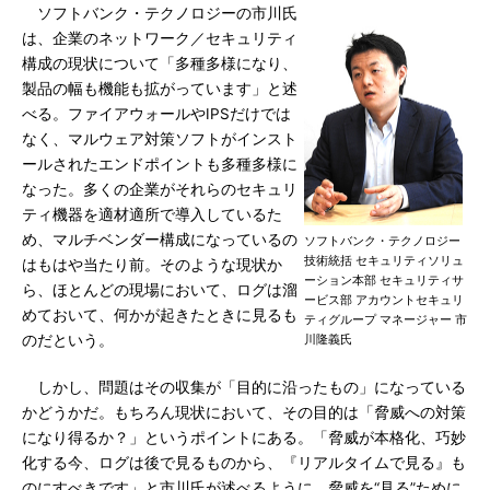
ソフトバンク・テクノロジーの市川氏
は、企業のネットワーク／セキュリティ
構成の現状について「多種多様になり、
製品の幅も機能も拡がっています」と述
べる。ファイアウォールやIPSだけでは
なく、マルウェア対策ソフトがインスト
ールされたエンドポイントも多種多様に
なった。多くの企業がそれらのセキュリ
ティ機器を適材適所で導入しているた
め、マルチベンダー構成になっているの
ソフトバンク・テクノロジー
技術統括 セキュリティソリュ
はもはや当たり前。そのような現状か
ーション本部 セキュリティサ
ら、ほとんどの現場において、ログは溜
ービス部 アカウントセキュリ
めておいて、何かが起きたときに見るも
ティグループ マネージャー 市
のだという。
川隆義氏
しかし、問題はその収集が「目的に沿ったもの」になっている
かどうかだ。もちろん現状において、その目的は「脅威への対策
になり得るか？」というポイントにある。「脅威が本格化、巧妙
化する今、ログは後で見るものから、『リアルタイムで見る』も
のにすべきです」と市川氏が述べるように、脅威を“見る”ために