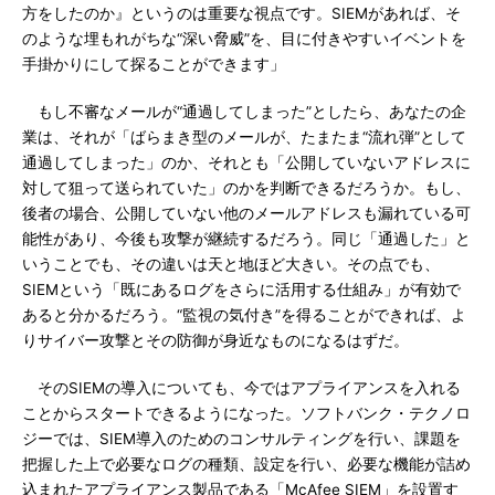
方をしたのか』というのは重要な視点です。SIEMがあれば、そ
のような埋もれがちな“深い脅威”を、目に付きやすいイベントを
手掛かりにして探ることができます」
もし不審なメールが“通過してしまった”としたら、あなたの企
業は、それが「ばらまき型のメールが、たまたま“流れ弾”として
通過してしまった」のか、それとも「公開していないアドレスに
対して狙って送られていた」のかを判断できるだろうか。もし、
後者の場合、公開していない他のメールアドレスも漏れている可
能性があり、今後も攻撃が継続するだろう。同じ「通過した」と
いうことでも、その違いは天と地ほど大きい。その点でも、
SIEMという「既にあるログをさらに活用する仕組み」が有効で
あると分かるだろう。“監視の気付き”を得ることができれば、よ
りサイバー攻撃とその防御が身近なものになるはずだ。
そのSIEMの導入についても、今ではアプライアンスを入れる
ことからスタートできるようになった。ソフトバンク・テクノロ
ジーでは、SIEM導入のためのコンサルティングを行い、課題を
把握した上で必要なログの種類、設定を行い、必要な機能が詰め
込まれたアプライアンス製品である「McAfee SIEM」を設置す