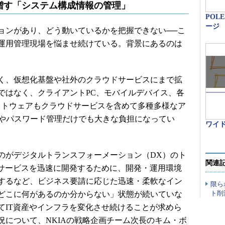
増す「システム構成情報の管理」
POL
ージ
ンがあり、どう動いているかを把握できない──こ
運用管理現場を悩ませ続けている。背景にあるのは
く、仮想化基盤や社外のクラウドサービスにまで拡
ではなく、クライアントPC、モバイルデバイス、各
ソフトウェアもクラウドサービスを含めて多種多様なア
理やパスワード管理だけでも大きな負担になってい
ワイ
がデジタルトランスフォーメーション（DX）のト
関連
なサービスを迅速に開発するために、開発・運用環境
するなど、ビジネス要請に応じた迅速・柔軟なイン
限ら
ト削
どこに何があるのか分からない」状態が続いていな
てIT資産やインフラを変化させ続けることが求めら
況について、NKIAの戦略企画チーム次長のキム・ボ