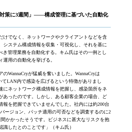
性対策に3週間」――構成管理に基づいた自動化
だけでなく、ネットワークやクライアントなどを含
。システム構成情報を収集・可視化し、それを基に
すべき管理業務を自動化する。キム氏はその一例とし
ィ運用の自動化を挙げる。
annaCryが猛威を奮いました。WannaCryは
突いてLAN内で感染を広げるという特徴がありまし
速にネットワーク構成情報を把握し、感染箇所をネ
があったのです。しかし、ある顧客企業の場合、ど
情報を把握できていませんでした。社内には約200台
、バージョン、パッチ適用の可否などを調査するのに2
週間かかったそうです。ビジネスに甚大なリスクを抱
認識したとのことです」（キム氏）