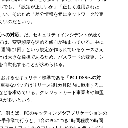
ルでも、「設定が正しいか」「正しく適用された
しい。そのため「差分情報を元にネットワーク設定
くいのだという。
更への対応
」だ。セキュリティインシデントが続く
ては、変更頻度を速める傾向が強まっている。中に
1週間に1回」という規定が作られているケースさえ
とは大きな負担であるため、パスワードの変更、シ
を自動化することが求められる。
おけるセキュリティ標準である「
PCI DSSへの対
.1では「重要なパッチはリリース後1カ月以内に適用するこ
」などを求めている。クレジットカード事業者や加盟
スが多いという。
だ。例えば、PCのキッティングやアプリケーションの
の登録などを手作業で行うと、1台のPCにつき1時間程度の時間
、スマートフォンやタブレットなどのキッティングも