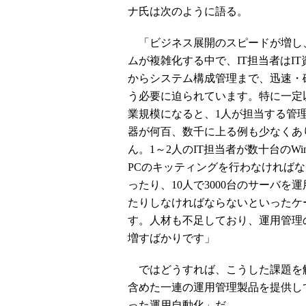
ナ氏は次のように語る。
「ビジネス展開のスピードが増し
ムが複雑化する中で、IT担当者はIT
からシステム構成管理まで、迅速・
う必要に迫られています。特に一定
業規模になると、1人が担当する管
器が何百、数千に上る例も少なくあ
ん。1～2人のIT担当者が数十台のWin
PCのキッティングを行わなければ
ったり、10人で3000台のサーバを
たりしなければならないといったケ
す。人材も不足しており、運用管理
増すばかりです」
ではどうすれば、こうした課題を解
含めた一連の運用管理製品を提供し
った運用自動化」だ。