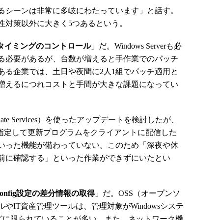
るシーンは非常に多岐にわたっています」と話す。
性対策以外に大きく5つあるという。
の適用タイミングのコントロール
」だ。Windows Serverも必
る必要があるが、台数が増えると手作業でのパッチ
ある企業では、土日や夜間に2人1組でパッチ適用と
増えるにつれコストと手間が大きな課題になってい
Update Services）を使ったアップデートを検討したが、
で指定して更新プログラムをクライアントに配信した
いった機能が備わっていない。このため「深夜や休
前に確認する」といった作業ができずにいたとい
nfig設定の差分情報の取得
」だ。OSS（オープンソ
IT資産管理ツールは、管理対象がWindowsシステ
境などに限られていることが多い。また、ネットワーク機