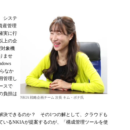
、システ
資産管理
確実に行
以上の企
理対象機
りませ
dows
ならなか
運用管理し
ースで
の負担は
NKIA 戦略企画チーム 次長 キム・ボナ氏
決できるのか？ その1つの解として、クラウドも
ているNKIAが提案するのが、「構成管理ツールを使