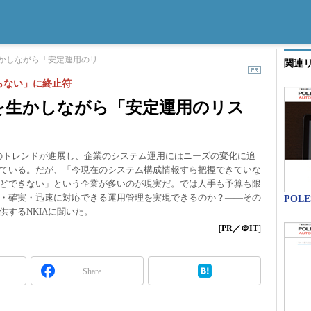
しながら「安定運用のリ...
関連
らない」に終止符
を生かしながら「安定運用のリス
のトレンドが進展し、企業のシステム運用にはニーズの変化に追
ている。だが、「今現在のシステム構成情報すら把握できていな
どできない」という企業が多いのが現実だ。では人手も予算も限
・確実・迅速に対応できる運用管理を実現できるのか？――その
POLE
するNKIAに聞いた。
[
PR／＠IT
]
Share