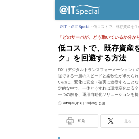
＠IT
＠IT Special
低コストで、既存資産を生か
「どのサーバが、どう動いているか分か
低コストで、既存資産
ク」を回避する方法
DX（デジタルトランスフォーメーション）
従できる一層のスピードと柔軟性が求められ
いのに、変化に安全・確実に追従することな
定的な中で、一体どうすれば環境変化に安全
一つの解を、運用自動化ソリューションを提供
2019年05月14日 10時00分 公開
印刷
見る