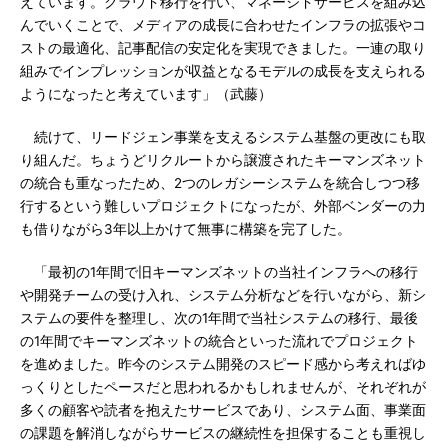
えています。クラウド移行を行い、マネージドサービスを組み込
んでいくことで、メディアの成長に合わせたインフラの拡張やコ
ストの最適化、記事配信の安定化を実現できました。一連の取り
組みでインプレッションが収益となるモデルの成長を支えられる
ようになったと考えています」（武藤）
続けて、リードジェン事業を支えるシステム基盤の更改にも取
り組んだ。ちょうどリクルートから譲渡されたキーマンズネット
の統合も重なったため、2つのレガシーシステムを統合しつつ移
行するという難しいプロジェクトになったが、外部ベンダーの力
も借りながら3年以上かけて無事に構築を完了した。
「最初の1年間で旧キーマンズネットの当社インフラへの移行
や開発チームの受け入れ、システム分析などを行いながら、新シ
ステムの要件を整理し、次の1年間で当社システムの移行、最後
の1年間でキーマンズネットの統合といった流れでプロジェクト
を進めました。昨今のシステム開発のスピード感から考えればゆ
っくりとしたペースだと思われるかもしれませんが、それぞれが
多くの顧客や読者を抱えたサービスであり、システム面、事業面
の課題を解消しながらサービスの継続性を担保することも重視し