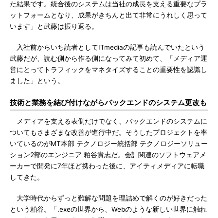
た結果です。統合後のシステムは当社の成長を支える重要なプラ
ットフォームとなり、成果がきちんと出て非常にうれしく思って
います」と武藤は振り返る。
入社前からいち読者としてITmediaの記事も読んでいたという
武藤だが、読む側から作る側になってみて初めて、「メディア運
営にとってトラフィックをマネタイズすることの重要性を認識し
ました」という。
技術と業務を結び付けながらバックエンドのシステム更改も
メディアを支える表側だけでなく、バックエンドのシステムに
ついてもさまざまな改善が進行中だ。そうしたプロジェクトを率
いているのがMT本部 テクノロジー統括部 テクノロジーソリュー
ション2部のエンジニア 粕谷貴志だ。会計関連のソフトウェアメ
ーカーで開発に7年ほど携わった後に、アイティメディアに転職
してきた。
大学時代からずっと難解な問題を理詰めで解くのが好きだった
という粕谷。「.exeの世界から、Webのような新しい世界に触れ