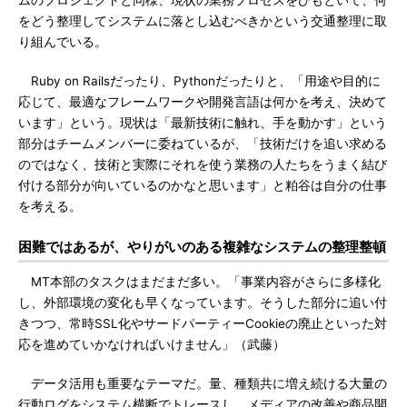
ムのプロジェクトと同様、現状の業務プロセスをひもといて、何
をどう整理してシステムに落とし込むべきかという交通整理に取
り組んでいる。
Ruby on Railsだったり、Pythonだったりと、「用途や目的に
応じて、最適なフレームワークや開発言語は何かを考え、決めて
います」という。現状は「最新技術に触れ、手を動かす」という
部分はチームメンバーに委ねているが、「技術だけを追い求める
のではなく、技術と実際にそれを使う業務の人たちをうまく結び
付ける部分が向いているのかなと思います」と粕谷は自分の仕事
を考える。
困難ではあるが、やりがいのある複雑なシステムの整理整頓
MT本部のタスクはまだまだ多い。「事業内容がさらに多様化
し、外部環境の変化も早くなっています。そうした部分に追い付
きつつ、常時SSL化やサードパーティーCookieの廃止といった対
応を進めていかなければいけません」（武藤）
データ活用も重要なテーマだ。量、種類共に増え続ける大量の
行動ログをシステム横断でトレースし、メディアの改善や商品開