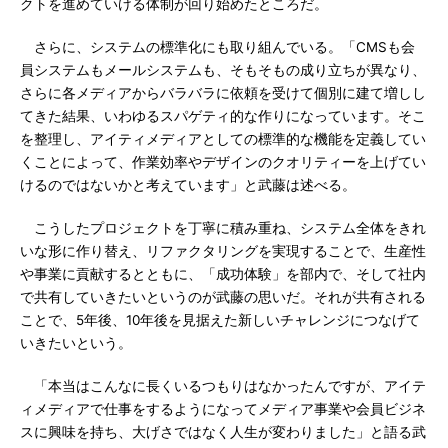
クトを進めていける体制が回り始めたところだ。
さらに、システムの標準化にも取り組んでいる。「CMSも会
員システムもメールシステムも、そもそもの成り立ちが異なり、
さらに各メディアからバラバラに依頼を受けて個別に建て増しし
てきた結果、いわゆるスパゲティ的な作りになっています。そこ
を整理し、アイティメディアとしての標準的な機能を定義してい
くことによって、作業効率やデザインのクオリティーを上げてい
けるのではないかと考えています」と武藤は述べる。
こうしたプロジェクトを丁寧に積み重ね、システム全体をきれ
いな形に作り替え、リファクタリングを実現することで、生産性
や事業に貢献するとともに、「成功体験」を部内で、そして社内
で共有していきたいというのが武藤の思いだ。それが共有される
ことで、5年後、10年後を見据えた新しいチャレンジにつなげて
いきたいという。
「本当はこんなに長くいるつもりはなかったんですが、アイテ
ィメディアで仕事をするようになってメディア事業や会員ビジネ
スに興味を持ち、大げさではなく人生が変わりました」と語る武