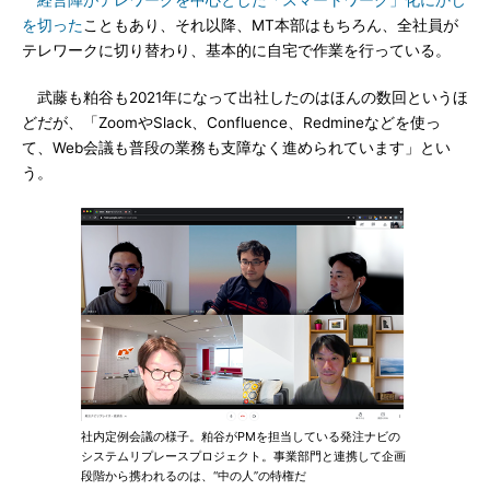
経営陣がテレワークを中心とした「スマートワーク」化にかじ
を切った
こともあり、それ以降、MT本部はもちろん、全社員が
テレワークに切り替わり、基本的に自宅で作業を行っている。
武藤も粕谷も2021年になって出社したのはほんの数回というほ
どだが、「ZoomやSlack、Confluence、Redmineなどを使っ
て、Web会議も普段の業務も支障なく進められています」とい
う。
社内定例会議の様子。粕谷がPMを担当している発注ナビの
システムリプレースプロジェクト。事業部門と連携して企画
段階から携われるのは、“中の人”の特権だ