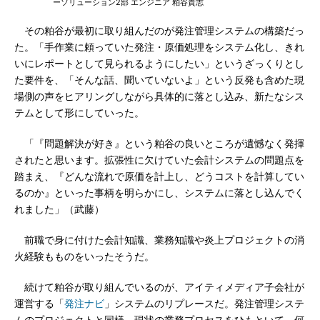
ーソリューション2部 エンジニア 粕谷貴志
その粕谷が最初に取り組んだのが発注管理システムの構築だっ
た。「手作業に頼っていた発注・原価処理をシステム化し、きれ
いにレポートとして見られるようにしたい」というざっくりとし
た要件を、「そんな話、聞いていないよ」という反発も含めた現
場側の声をヒアリングしながら具体的に落とし込み、新たなシス
テムとして形にしていった。
「『問題解決が好き』という粕谷の良いところが遺憾なく発揮
されたと思います。拡張性に欠けていた会計システムの問題点を
踏まえ、『どんな流れで原価を計上し、どうコストを計算してい
るのか』といった事柄を明らかにし、システムに落とし込んでく
れました」（武藤）
前職で身に付けた会計知識、業務知識や炎上プロジェクトの消
火経験もものをいったそうだ。
続けて粕谷が取り組んでいるのが、アイティメディア子会社が
運営する「
発注ナビ
」システムのリプレースだ。発注管理システ