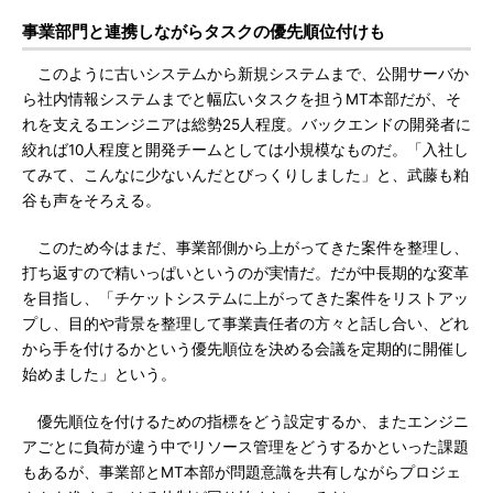
事業部門と連携しながらタスクの優先順位付けも
このように古いシステムから新規システムまで、公開サーバか
ら社内情報システムまでと幅広いタスクを担うMT本部だが、そ
れを支えるエンジニアは総勢25人程度。バックエンドの開発者に
絞れば10人程度と開発チームとしては小規模なものだ。「入社し
てみて、こんなに少ないんだとびっくりしました」と、武藤も粕
谷も声をそろえる。
このため今はまだ、事業部側から上がってきた案件を整理し、
打ち返すので精いっぱいというのが実情だ。だが中長期的な変革
を目指し、「チケットシステムに上がってきた案件をリストアッ
プし、目的や背景を整理して事業責任者の方々と話し合い、どれ
から手を付けるかという優先順位を決める会議を定期的に開催し
始めました」という。
優先順位を付けるための指標をどう設定するか、またエンジニ
アごとに負荷が違う中でリソース管理をどうするかといった課題
もあるが、事業部とMT本部が問題意識を共有しながらプロジェ