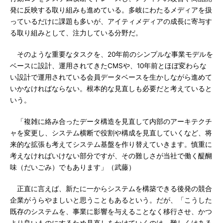
発に反映する取り組みも進めている。多岐にわたるメディアを扱
っているだけに課題も多いが、アイティメディアの成長に寄与す
る取り組みとして、注力している分野だ。
そのような重要なタスクを、20年前のシンプルな事業モデルを
ベースに設計、運用されてきたCMSや、10年前とほぼ変わらな
い設計で運用されている会員データベースを生かしながら進めて
いかなければならない。根本的な見直しも必要だと考えていると
いう。
「複雑に絡み合ったデータ構造を見直して内部のアーキテクチ
ャを変更し、システム横断で役割や構成を見直していくなど、将
来的な拡張も考えてシステム基盤を作り替えていきます。慎重に
考えなければいけない部分ですが、その難しさが当社で働く醍醐
味（だいごみ）でもあります」（武藤）
正直に言えば、新たに一からシステムを構築できる後発の競合
企業がうらやましいと思うこともあるという。だが、「こうした
既存のシステムを、事業に影響を与えることなく移行させ、かつ