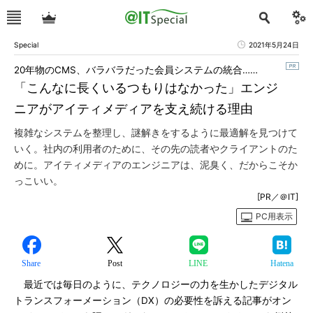
Special
2021年5月24日
20年物のCMS、バラバラだった会員システムの統合……
「こんなに長くいるつもりはなかった」エンジ
ニアがアイティメディアを支え続ける理由
複雑なシステムを整理し、謎解きをするように最適解を見つけて
いく。社内の利用者のために、その先の読者やクライアントのた
めに。アイティメディアのエンジニアは、泥臭く、だからこそか
っこいい。
[PR／＠IT]
PC用表示
Share
Post
LINE
Hatena
最近では毎日のように、テクノロジーの力を生かしたデジタル
トランスフォーメーション（DX）の必要性を訴える記事がオン