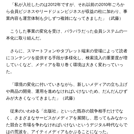
「私が入社したのは2012年ですが、それ以前の2010年ごろか
ら会員ビジネスやリードジェンビジネスが収益の柱に加わり、事
業内容も運営体制も少しずつ複雑になってきました」（武藤）
こうした事業の変化を受け、バラバラだった会員システムの一
本化に取り組んだ。
さらに、スマートフォンやタブレット端末の登場によって読者
にコンテンツを提供する手段が多様化し、検索流入の重要度が増
していくなど、メディアを取り巻く環境は大きく変わっていっ
た。
「環境の変化に付いていきながら、新しいメディアの立ち上げ
や商品の開発、運用を進めなければいけないため、だんだんひず
みが大きくなってきました」（武藤）
従来のいわゆる「出版社」といった既存の競争相手だけでな
く、さまざまなサービスがメディアを展開し、思ってもみなかっ
た競合と市場を争わなければいけないというデジタル時代ならで
はの荒波を、アイティメディアもかぶることになった。