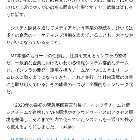
より良いものにするため見直しをかけていくのは、難しくはある
けれど非常にやりがいのある面白い仕事です」と、武藤は楽しそ
うに話す。
システム開発を通してメディアという事業の存続を、ひいては
多くの企業のマーケティング活動を支えていることも、大きなや
りがいになっているそうだ。
MT本部のもう一つの任務は、社員を支えるインフラの整備
だ。一般的な企業におけるいわゆる情報システム部的なチーム
と、インフラの開発・運用を担うチームが一つにまとまり、シー
ムレスに動くようになってきた。これと並行して社内環境の改善
にも取り組んでいる。その成果の一つが、全面的なテレワーク化
だ。
「2020年の最初の緊急事態宣言前後で、インフラチームと情
シスチームが連携してVPN環境やクラウドサービスのアクセス環
境を整備し、それまで社内で使っていたシステムを一通り社外か
ら使えるようにしました」（武藤）