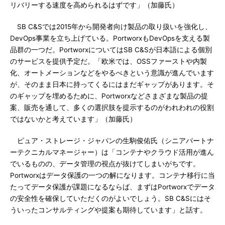
リバリーする速度を高められるはずです」（加藤氏）
SB C&Sでは2015年から開発者向け製品の取り扱いを強化し、
DevOps事業を立ち上げている。PortworxもDevOpsを支える製
品群の一つだ。PortworxについてはSB C&Sが日本語による個別
のサービスを提供予定だ。「欧米では、OSSファーストや内製
化、オートメーションなどをやるべきという意識が進んでいます
が、そのまま日本に持ってくるにはまだギャップがあります。そ
のギャップを埋めるために、Portworxなどさまざまな製品の提
案、販売を通して、多くの選択肢を提示するのがわれわれの役割
ではないかと考えています」（加藤氏）
ピュア・ストレージ・ジャパンの生駒俊佑氏（シニアパートナ
ーテクニカルマネージャー）は「コンテナやクラウド活用が進ん
でいるものの、データ管理の視点が抜けてしまいがちです。
Portworxはデータ保護の一つの解になります。コンテナ移行に当
たってデータ保護が課題になるならば、まずはPortworxでデータ
の安全性を確保していただくのがよいでしょう。SB C&Sにはそ
ういったコンサルティングや提案も期待しています」と話す。