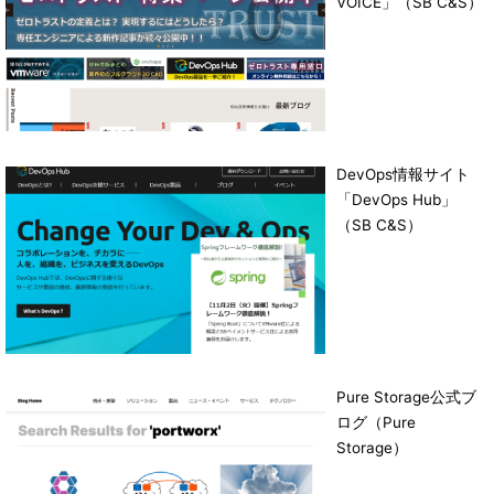
VOICE」（SB C&S）
DevOps情報サイト
「DevOps Hub」
（SB C&S）
Pure Storage公式ブ
ログ（Pure
Storage）