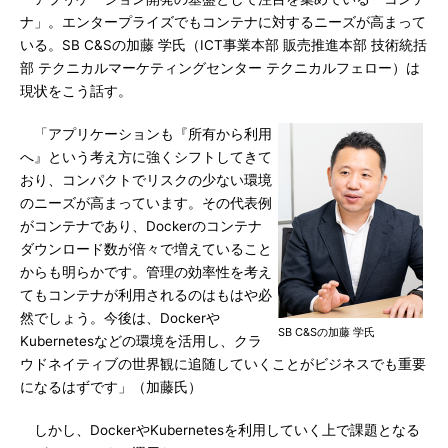
ナ」。エンタープライズでもコンテナに対するニーズが高まって
いる。SB C&Sの加藤 学氏（ICT事業本部 販売推進本部 技術統括
部 テクニカルマーケティングセンター テクニカルフェロー）は
現状をこう話す。
「アプリケーションも『所有から利用
へ』という考え方に強くシフトしてきて
おり、コンパクトでリスクの少ない環境
のニーズが高まっています。その代表例
がコンテナであり、Dockerのコンテナ
ダウンロード数が倍々で増えていること
からも明らかです。管理の効率性を考え
てもコンテナが利用されるのはもはや必
然でしょう。今後は、Dockerや
SB C&Sの加藤 学氏
Kubernetesなどの環境を活用し、クラ
ウドネイティブの世界観に追随していくことがビジネスでも重要
になるはずです」（加藤氏）
しかし、DockerやKubernetesを利用していく上で課題となる