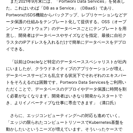
また2021年9月末には、「Portworx Data Services」を発表し
た。これはいわば「DB as a Service」（DBaaS）であり、
PortworxのSDS機能からバックアップ、レプリケーションなどデ
ータ保護の仕組みをテンプレート化して提供する。OSS（オープ
ンソースソフトウェア）のデータベースごとにテンプレートを用
意し、開発者はデータベースやサイズなどを指定、最後に自社ク
ラスタのIPアドレスを入れるだけで簡単にデータベースをデプロ
イできる。
「以前はOracleなど特定のデータベーススペシャリストが社内
にいましたが、クラウドネイティブのアプリケーションが増え、
データベースサービスも乱立する状況下でそれぞれのエキスパー
トをそろえるのは困難です。Portworx Data Servicesをご利用い
ただくことで、データベースのデプロイやデータ保護に時間を割
く必要がなくなります。開発者はいきなり開発からスタートで
き、よりイノベーティブな仕事に専念できます」（溝口氏）
さらに、エッジコンピューティングへの対応も進めていく。
「エッジの限られたコンピュートリソースでKubernetes基盤を
動かしたいというニーズが増えています。そういったケースで