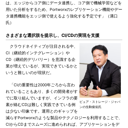
は、エッジからコア側にデータ連携し、コア側で機械学習などを
用いた分析をするため、Portworxのレプリケーション機能やデー
タ連携機能をエッジ側で使えるよう強化する予定です」（溝口
氏）
さまざまな選択肢を提示し、CI/CDの実現を支援
クラウドネイティブが注目される中、
CI（継続的インテグレーション）や
CD（継続的デリバリー）を意識する企
業が増えているが、実現できているかと
いうと難しいのが現状だ。
「CIの重要性は2000年ごろから言わ
れていることもあり、多くの開発者がす
でに取り組んでいますが、インフラの要
ピュア・ストレージ・ジャパ
素が絡むCDは難しく実践できている例
ンの生駒俊佑氏
は少ない印象です。運用とのギャップを
減らすPortworxのような製品やテクノロジーを利用することで、
CIからCDまでスムーズに進められれば、アプリケーションをデ