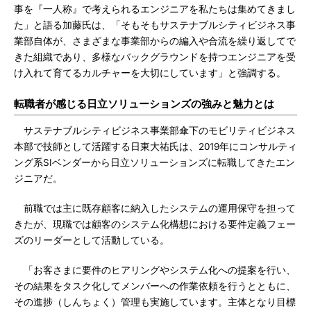
事を『一人称』で考えられるエンジニアを私たちは集めてきまし
た」と語る加藤氏は、「そもそもサステナブルシティビジネス事
業部自体が、さまざまな事業部からの編入や合流を繰り返してで
きた組織であり、多様なバックグラウンドを持つエンジニアを受
け入れて育てるカルチャーを大切にしています」と強調する。
転職者が感じる日立ソリューションズの強みと魅力とは
サステナブルシティビジネス事業部傘下のモビリティビジネス
本部で技師として活躍する日東大祐氏は、2019年にコンサルティ
ング系SIベンダーから日立ソリューションズに転職してきたエン
ジニアだ。
前職では主に既存顧客に納入したシステムの運用保守を担って
きたが、現職では顧客のシステム化構想における要件定義フェー
ズのリーダーとして活動している。
「お客さまに要件のヒアリングやシステム化への提案を行い、
その結果をタスク化してメンバーへの作業依頼を行うとともに、
その進捗（しんちょく）管理も実施しています。主体となり目標