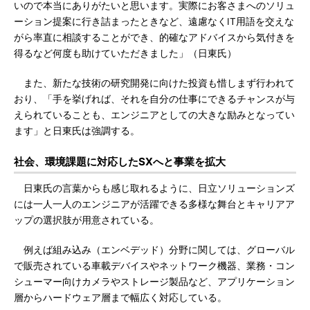
いので本当にありがたいと思います。実際にお客さまへのソリュ
ーション提案に行き詰まったときなど、遠慮なくIT用語を交えな
がら率直に相談することができ、的確なアドバイスから気付きを
得るなど何度も助けていただきました」（日東氏）
また、新たな技術の研究開発に向けた投資も惜しまず行われて
おり、「手を挙げれば、それを自分の仕事にできるチャンスが与
えられていることも、エンジニアとしての大きな励みとなってい
ます」と日東氏は強調する。
社会、環境課題に対応したSXへと事業を拡大
日東氏の言葉からも感じ取れるように、日立ソリューションズ
には一人一人のエンジニアが活躍できる多様な舞台とキャリアア
ップの選択肢が用意されている。
例えば組み込み（エンベデッド）分野に関しては、グローバル
で販売されている車載デバイスやネットワーク機器、業務・コン
シューマー向けカメラやストレージ製品など、アプリケーション
層からハードウェア層まで幅広く対応している。