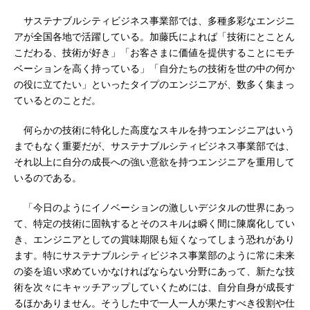
サステナブルシティビジネス事業部では、多種多彩なエンジニ
アが全国各地で活躍している。加藤氏によれば「技術にとことん
こだわる、技術が好き」「お客さまに価値を提供することにモチ
ベーションを高く持っている」「自分たちの技術を世の中の何か
の役に立てたい」といったタイプのエンジニアが、数多く集まっ
ているとのことだ。
何らかの技術に特化した高度なスキルを持つエンジニアはいう
までもなく重要だが、サステナブルシティビジネス事業部では、
それ以上に自分の成長への強い意欲を持つエンジニアを重用して
いるのである。
「今日のようにイノベーションの激しいデジタルの世界にあっ
て、特定の技術に固執するとそのスキルは瞬く間に陳腐化してい
き、エンジニアとしての賞味期限も短くなってしまう恐れがあり
ます。特にサステナブルシティビジネス事業部のように常に未来
の姿を追い求めていかなければならない分野にあって、新たな技
術を次々にキャッチアップしていくためには、自分自身が成長す
るほかありません。そうした中で一人一人が果たすべき役割や仕