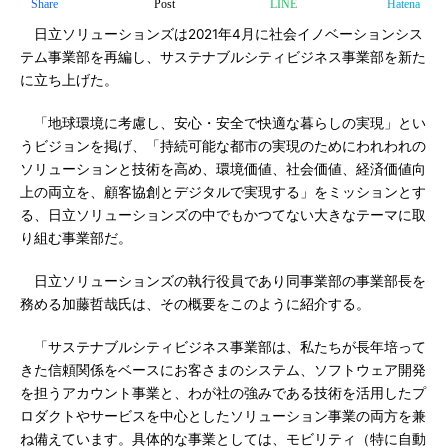
Share
Post
LINE
Hatena
日立ソリューションズは2021年4月に社会イノベーションシス
テム事業部を再編し、サステナブルシティビジネス事業部を新た
に立ち上げた。
「地球環境に考慮し、安心・安全で快適な暮らしの実現」とい
うビジョンを掲げ、「持続可能な都市の実現のためにわれわれの
ソリューションと技術を高め、環境価値、社会価値、経済価値向
上の両立を、顧客協創とデジタルで実現する」をミッションとす
る、日立ソリューションズの中でもかつてない大きなテーマに取
り組む事業部だ。
日立ソリューションズの執行役員であり同事業部の事業部長を
務める加藤哲哉氏は、その概要をこのように紹介する。
「サステナブルシティビジネス事業部は、私たちが長年培って
きた信頼関係をベースにお客さまのシステム、ソフトウェア開発
を担うアカウント事業と、わが社の強みである技術を活用したプ
ロダクトやサービスを中心としたソリューション事業の両方を兼
ね備えています。具体的な事業としては、モビリティ（特に自動