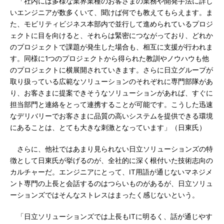
「社内には多様な業界業種のお客さまの業務や開発手法に詳し
いエンジニアが数多くいて、聞けば何でも教えてもらえます。ま
た、モビリティビジネス本部内で並行して進められているプロジ
ェクトに目を向けると、それらは緊密につながっており、どれか
のプロジェクトで課題が発生した場合も、相互に支援が行われま
す。同様に1つのプロジェクトから得られた教訓やノウハウも他
のプロジェクトに横展開されていきます。さらに日立グループが
取り扱っている広範なソリューションのそれぞれに専門部隊があ
り、お客さまに提案できそうなソリューションがあれば、すぐに
担当部門と連絡をとって連携することが可能です。こうした迅速
なデリバリーでお客さまに品質の高いシステムを提供できる環境
にあることは、とても大きな刺激となっています」（日東氏）
さらに、他社ではあまり見られない日立ソリューションズの特
徴として日東氏が挙げるのが、全社的に深く根付いた技術志向の
カルチャーだ。エンジニアにとって、IT用語が通じないマネジメ
ント専門の上長と会話するのはつらいものがあるが、日立ソリュ
ーションズではそんなストレスはまったく感じないという。
「日立ソリューションズでは上長もITに明るく、話が通じやす