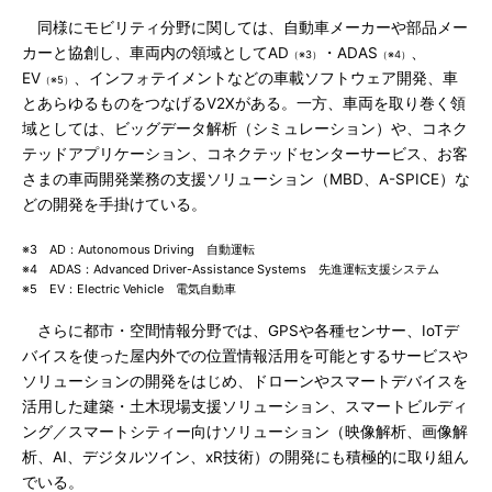
同様にモビリティ分野に関しては、自動車メーカーや部品メー
カーと協創し、車両内の領域としてAD
・ADAS
、
（※3）
（※4）
EV
、インフォテイメントなどの車載ソフトウェア開発、車
（※5）
とあらゆるものをつなげるV2Xがある。一方、車両を取り巻く領
域としては、ビッグデータ解析（シミュレーション）や、コネク
テッドアプリケーション、コネクテッドセンターサービス、お客
さまの車両開発業務の支援ソリューション（MBD、A-SPICE）な
どの開発を手掛けている。
※3 AD：Autonomous Driving 自動運転
※4 ADAS：Advanced Driver-Assistance Systems 先進運転支援システム
※5 EV：Electric Vehicle 電気自動車
さらに都市・空間情報分野では、GPSや各種センサー、IoTデ
バイスを使った屋内外での位置情報活用を可能とするサービスや
ソリューションの開発をはじめ、ドローンやスマートデバイスを
活用した建築・土木現場支援ソリューション、スマートビルディ
ング／スマートシティー向けソリューション（映像解析、画像解
析、AI、デジタルツイン、xR技術）の開発にも積極的に取り組ん
でいる。