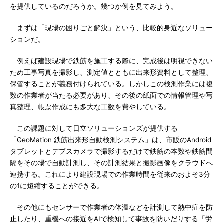
を提供しているのだろうか。幾つか例を見てみよう。
まずは「現場の困りごと解決」という、比較的身近なソリュー
ションだ。
例えば建設現場で鉄筋を施工する際に、完成後は明視できない
ため工事写真を撮影し、測定値とともに出来形資料として整理、
保管することが義務付けられている。しかしこの検測作業には複
数の作業者が当たる必要があり、その後の紙面での情報管理や写
真整理、帳票作成にも多大な工数を費やしている。
この課題に対して日立ソリューションズが提供する
「GeoMation 鉄筋出来形自動検測システム」は、市販のAndroid
タブレットとデプスカメラで撮影するだけで鉄筋の本数や鉄筋間
隔をその場で自動計測し、その計測結果と撮影画像をクラウドへ
連携する。これにより建設現場での作業時間を従来のおよそ3分
の1に短縮することができる。
その他にもセンサーで作業者の体温などを計測して熱中症を防
止したり、重機への接近をAIで検知して事故を防いだりする「労