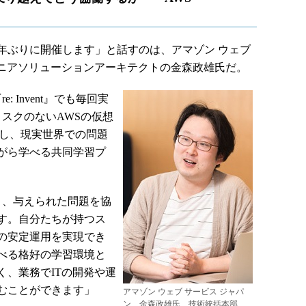
、3年ぶりに開催します」と話すのは、アマゾン ウェブ
ム シニアソリューションアーキテクトの金森政雄氏だ。
: Invent』でも毎回実
スクのないAWSの仮想
装し、現実世界での問題
がら学べる共同学習プ
、与えられた問題を協
す。自分たちが持つス
の安定運用を実現でき
べる格好の学習環境と
く、業務でITの開発や運
むことができます」
アマゾン ウェブ サービス ジャパ
ン 金森政雄氏 技術統括本部