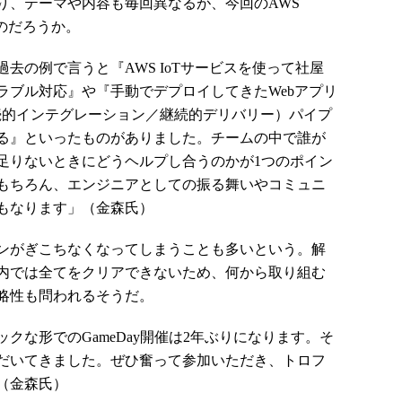
、テーマや内容も毎回異なるが、今回のAWS
出るのだろうか。
の例で言うと『AWS IoTサービスを使って社屋
ラブル対応』や『手動でデプロイしてきたWebアプリ
継続的インテグレーション／継続的デリバリー）パイプ
る』といったものがありました。チームの中で誰が
足りないときにどうヘルプし合うのかが1つのポイン
もちろん、エンジニアとしての振る舞いやコミュニ
もなります」（金森氏）
ンがぎこちなくなってしまうことも多いという。解
内では全てをクリアできないため、何から取り組む
略性も問われるそうだ。
な形でのGameDay開催は2年ぶりになります。そ
だいてきました。ぜひ奮って参加いただき、トロフ
（金森氏）