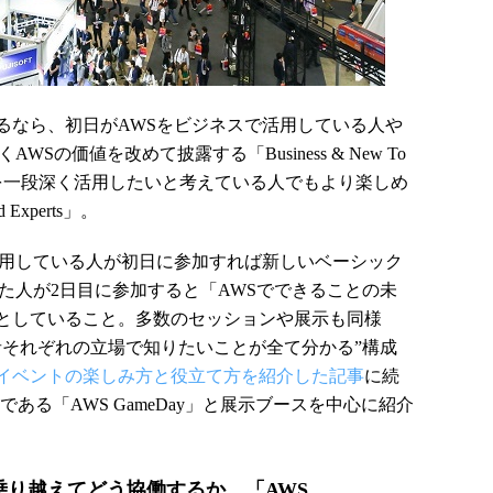
なら、初日がAWSをビジネスで活用している人や
Sの価値を改めて披露する「Business & New To
2日目がAWSを一段深く活用したいと考えている人でもより楽しめ
Experts」。
用している人が初日に参加すれば新しいベーシック
た人が2日目に参加すると「AWSでできることの未
としていること。多数のセッションや展示も同様
者それぞれの立場で知りたいことが全て分かる”構成
イベントの楽しみ方と役立て方を紹介した記事
に続
の一つである「AWS GameDay」と展示ブースを中心に紹介
り越えてどう協働するか 「AWS