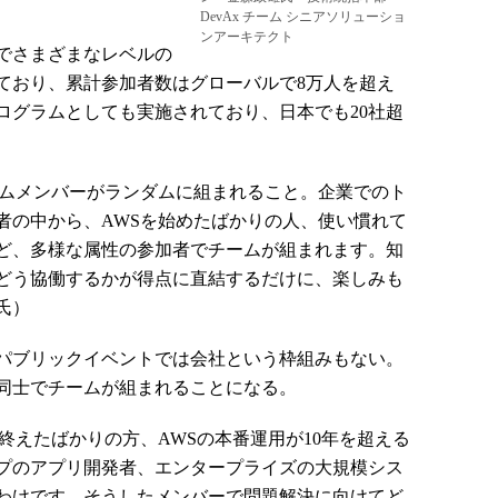
DevAx チーム シニアソリューショ
ンアーキテクト
でさまざまなレベルの
れており、累計参加者数はグローバルで8万人を超え
ログラムとしても実施されており、日本でも20社超
ムメンバーがランダムに組まれること。企業でのト
者の中から、AWSを始めたばかりの人、使い慣れて
ど、多様な属性の参加者でチームが組まれます。知
どう協働するかが得点に直結するだけに、楽しみも
氏）
パブリックイベントでは会社という枠組みもない。
同士でチームが組まれることになる。
終えたばかりの方、AWSの本番運用が10年を超える
プのアプリ開発者、エンタープライズの大規模シス
わけです。そうしたメンバーで問題解決に向けてど