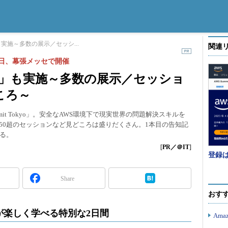
」も実施～多数の展示／セッシ...
関連
0～21日、幕張メッセで開催
Day」も実施～多数の展示／セッショ
ころ～
mit Tokyo」。安全なAWS環境下で現実世界の問題解決スキルを
示、150超のセッションなど見どころは盛りだくさん。1本目の告知記
る。
[
PR／＠IT
]
登録はこ
Share
おす
が楽しく学べる特別な2日間
Am