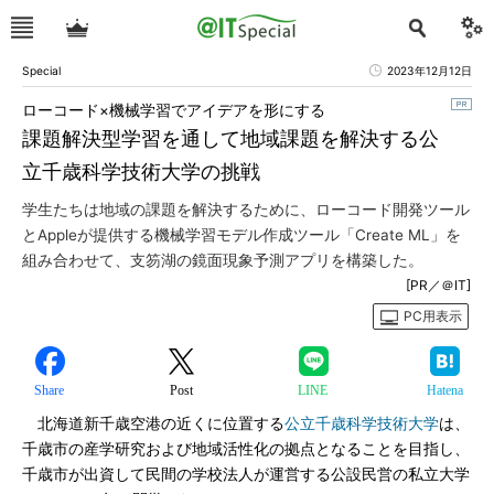
Special
2023年12月12日
ローコード×機械学習でアイデアを形にする
課題解決型学習を通して地域課題を解決する公
立千歳科学技術大学の挑戦
学生たちは地域の課題を解決するために、ローコード開発ツール
とAppleが提供する機械学習モデル作成ツール「Create ML」を
組み合わせて、支笏湖の鏡面現象予測アプリを構築した。
[PR／＠IT]
PC用表示
Share
Post
LINE
Hatena
北海道新千歳空港の近くに位置する
公立千歳科学技術大学
は、
千歳市の産学研究および地域活性化の拠点となることを目指し、
千歳市が出資して民間の学校法人が運営する公設民営の私立大学