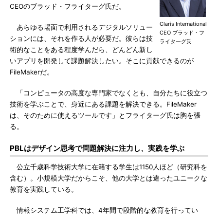
CEOのブラッド・フライターグ氏だ。
Claris International
あらゆる場面で利用されるデジタルソリュー
CEO ブラッド・フ
ションには、それを作る人が必要だ。彼らは技
ライターグ氏
術的なことをある程度学んだら、どんどん新し
いアプリを開発して課題解決したい。そこに貢献できるのが
FileMakerだ。
「コンピュータの高度な専門家でなくとも、自分たちに役立つ
技術を学ぶことで、身近にある課題を解決できる。FileMaker
は、そのために使えるツールです」とフライターグ氏は胸を張
る。
PBLはデザイン思考で問題解決に注力し、実践を学ぶ
公立千歳科学技術大学に在籍する学生は1150人ほど（研究科を
含む）。小規模大学だからこそ、他の大学とは違ったユニークな
教育を実践している。
情報システム工学科では、4年間で段階的な教育を行ってい