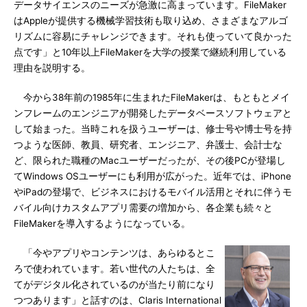
データサイエンスのニーズが急激に高まっています。FileMaker
はAppleが提供する機械学習技術も取り込め、さまざまなアルゴ
リズムに容易にチャレンジできます。それも使っていて良かった
点です」と10年以上FileMakerを大学の授業で継続利用している
理由を説明する。
今から38年前の1985年に生まれたFileMakerは、もともとメイ
ンフレームのエンジニアが開発したデータベースソフトウェアと
して始まった。当時これを扱うユーザーは、修士号や博士号を持
つような医師、教員、研究者、エンジニア、弁護士、会計士な
ど、限られた職種のMacユーザーだったが、その後PCが登場し
てWindows OSユーザーにも利用が広がった。近年では、iPhone
やiPadの登場で、ビジネスにおけるモバイル活用とそれに伴うモ
バイル向けカスタムアプリ需要の増加から、各企業も続々と
FileMakerを導入するようになっている。
「今やアプリやコンテンツは、あらゆるとこ
ろで使われています。若い世代の人たちは、全
てがデジタル化されているのが当たり前になり
つつあります」と話すのは、Claris International