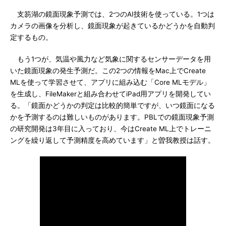
支笏湖の鏡面現象予測では、2つのAI技術を使っている。1つは
カメラの画像を分析し、鏡面現象が起きているかどうかを自動判
定するもの。
もう1つが、気温や風力など気象に関するセンサーデータを用
いた鏡面現象の発生予測だ。この2つの情報をMac上でCreate
MLを使って学習させて、アプリに組み込む「Core MLモデル」
を生成し、FileMakerと組み合わせてiPad用アプリを開発してい
る。「鏡面かどうかの判定は比較的簡単ですが、いつ鏡面になる
かを予測するのは難しいものがあります。PBLでの鏡面現象予測
の研究開発は3年目に入っており、今はCreate ML上でトレーニ
ングを繰り返して予測精度を高めています」と曽我教授は話す。