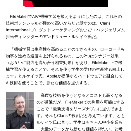
FileMakerでAIや機械学習を扱えるようにしたのは、これらの
技術ポテンシャルが極めて高いからだと話すのは、Claris
International プロダクトマーケティングおよびエバンジェリズム
担当ディレクターのアンドリュー・ルケイツ氏だ。
「機械学習は生産性を高めることのできるもの、ローコードも
物事を進める速度を上げられるもの。この2つはシナジー効果
（お互いに能力を高め合う相乗効果）があり、FileMaker上で機
械学習が使えることで、それを使う学生の学びの生産性も向上し
ます」とルケイツ氏。Appleが提供するハードウェアと融合して
AI技術を使うことで、新たな価値を提供する。
高度な技術を使うとなるとコストも高くなる
のが普通だが、FileMakerでの利用を可能にする
ことで「最新技術をリーズナブルに提供できま
す。それもClarisの役割だと考えています」とも
ルケイツ氏は言う。学生はもちろん中小企業も
「大量のデータから新たな価値を得たい」と考