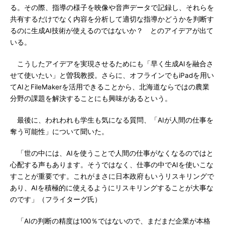
る。その際、指導の様子を映像や音声データで記録し、それらを
共有するだけでなく内容を分析して適切な指導かどうかを判断す
るのに生成AI技術が使えるのではないか？ とのアイデアが出て
いる。
こうしたアイデアを実現させるためにも「早く生成AIを融合さ
せて使いたい」と曽我教授。さらに、オフラインでもiPadを用い
てAIとFileMakerを活用できることから、北海道ならではの農業
分野の課題を解決することにも興味があるという。
最後に、われわれも学生も気になる質問、「AIが人間の仕事を
奪う可能性」について聞いた。
「世の中には、AIを使うことで人間の仕事がなくなるのではと
心配する声もあります。そうではなく、仕事の中でAIを使いこな
すことが重要です。これがまさに日本政府もいうリスキリングで
あり、AIを積極的に使えるようにリスキリングすることが大事な
のです」（フライターグ氏）
「AIの判断の精度は100％ではないので、まだまだ企業が本格