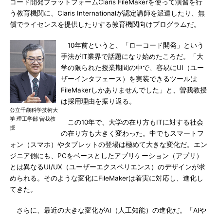
コード開発プラットフォームClaris FileMakerを使って演習を行
う教育機関に、Claris Internationalが認定講師を派遣したり、無
償でライセンスを提供したりする教育機関向けプログラムだ。
10年前というと、「ローコード開発」という
手法がIT業界で話題になり始めたころだ。「大
学の限られた授業期間の中で、容易にUI（ユー
ザーインタフェース）を実装できるツールは
FileMakerしかありませんでした」と、曽我教授
は採用理由を振り返る。
公立千歳科学技術大
学 理工学部 曽我教
この10年で、大学の在り方もITに対する社会
授
の在り方も大きく変わった。中でもスマートフ
ォン（スマホ）やタブレットの登場は極めて大きな変化だ。エン
ジニア側にも、PCをベースとしたアプリケーション（アプリ）
とは異なるUI/UX（ユーザーエクスペリエンス）のデザインが求
められる。そのような変化にFileMakerは着実に対応し、進化し
てきた。
さらに、最近の大きな変化がAI（人工知能）の進化だ。「AIや