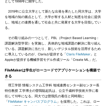
として1998年に開学した。
2019年に公立大学として新たな出発を果たした同大学は、大学
を地域の知の拠点として、大学が有する人材と知恵を社会に提供
し、地域との連携を通して社会と共に発展する大学を目指してい
る。
その取り組みの一つとして、PBL（Project Based Learning：
課題解決型学習）を実施し、具体的な地域課題の解決に取り組ん
でいる。課題解決に当たり、新しいデジタル技術を活用するため
に導入しているのが、Clarisが提供する「
Claris FileMaker
」と
Appleが提供する機械学習モデル作成ツール「Create ML」だ。
FileMakerは学生がローコードでアプリケーションを構築で
きる
理工学部 情報システム工学科 地域連携センター副センター長
特任教授 工学博士の曽我聡起氏は、公立千歳科学技術大学に着
任して10年になる。同大では曽我氏の着任と同時期に
「
FileMaker キャンパスプログラム
」を採用した。これは、ロー