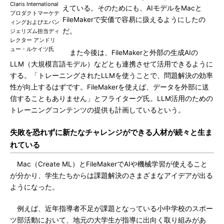
Claris International
えている。そのためにも、AIモデルをMacと
プロダクトマーケテ
FileMakerで安価で容易に扱えるようにしたの
ィングおよびエバン
だ。
ジェリズム担当ディ
レクター アンドリ
ュー・ルケイツ氏
また今後は、FileMakerと外部の生成AIの
LLM（大規模言語モデル）などとも連携させて活用できるように
する。「トレーニングされたLLMを使うことで、問題解決の効率
性が向上するはずです。FileMakerを使えば、データを外部に送
信することもありません」とフライターグ氏。LLM活用のための
トレーニングコンテンツの提供も計画しているという。
失敗を恐れずに新たなチャレンジができる人材が続々と生ま
れている
Mac（Create ML）とFileMakerでAIや機械学習が使えること
が分かり、学生たちからは課題解決のさまざまなアイデアが出る
ようになった。
例えば、近年指導者不足が課題となっている小中学校のスポー
ツ部活動において、地元の大学生が指導に出向く取り組みがあ