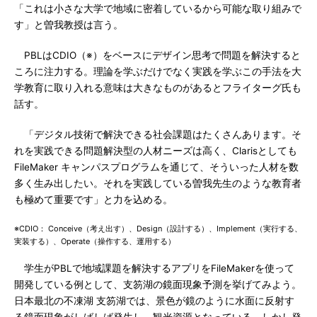
「これは小さな大学で地域に密着しているから可能な取り組みで
す」と曽我教授は言う。
PBLはCDIO（※）をベースにデザイン思考で問題を解決すると
ころに注力する。理論を学ぶだけでなく実践を学ぶこの手法を大
学教育に取り入れる意味は大きなものがあるとフライターグ氏も
話す。
「デジタル技術で解決できる社会課題はたくさんあります。そ
れを実践できる問題解決型の人材ニーズは高く、Clarisとしても
FileMaker キャンパスプログラムを通じて、そういった人材を数
多く生み出したい。それを実践している曽我先生のような教育者
も極めて重要です」と力を込める。
※CDIO： Conceive（考え出す）、Design（設計する）、Implement（実行する、
実装する）、Operate（操作する、運用する）
学生がPBLで地域課題を解決するアプリをFileMakerを使って
開発している例として、支笏湖の鏡面現象予測を挙げてみよう。
日本最北の不凍湖 支笏湖では、景色が鏡のように水面に反射す