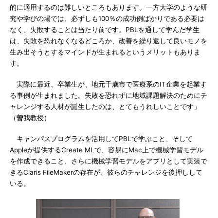
的に適用するのは難しいところもあります。一方大学のような研
究や学びの場では、必ずしも100％の成功例ばかりである必要は
なく、失敗することは当たり前です。PBLを通して学んだ学生
は、失敗を恐れなくなるどころか、改善を繰り返して良いモノを
生み出そうとするマインドが生まれるというメリットもありま
す。
実際に最近、卒業生が、地元千歳市で医療系のIT企業を起業す
る事例が生まれました。失敗を恐れずに地域課題解決のためにチ
ャレンジする人材が誕生したのは、とてもうれしいことです」
（曽我教授）
キャンパスプログラムを活用してPBLで学ぶこと、そして
Appleが提供するCreate MLで、容易にMac上で機械学習モデル
を作成できること、さらに機械学習モデルをアプリとして実装で
きるClaris FileMakerの存在が、彼らのチャレンジを後押しして
いる。