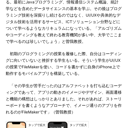
る。最初にJavaプログラミング、情報通信システム概論、統計
学などを含めたデータサイエンスの基本を学ぶ。その後はプログ
ラミング技術を深掘りし続けるのではなく、UI/UXや具体的なデ
ジタル技術を活用するサービス、ICTソリューション分野などに
ついて学べるようなカリキュラムになっている。「アルゴリズム
やコーディングを教えて終わる教育機関が多い中、大学でここま
で学べるのは珍しいでしょう」と曽我教授。
初期のプログラミングの授業を履修した際、自分はコーディン
グに向いていないと挫折する学生もいる。そういう学生がUI/UX
の授業でFileMakerを使い、コードを書かずに自身のiPhone上で
動作するモバイルアプリを構築している。
「その学生が苦手だったのはアルファベットを打ち込むコーデ
ィングであって、アプリの動きのイメージやデザイン、画面遷移
と機能の構想はしっかりとありました。それがあれば、ストーリ
ーボードを書くようなアプローチで、イメージ通りのアプリを作
れるのがFileMakerです」（曽我教授）