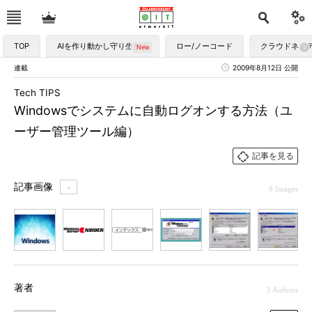
TOP
AIを作り動かし守り生かす
ロー/ノーコード
クラウドネイ
連載
2009年8月12日 公開
Tech TIPS
Windowsでシステムに自動ログオンする方法（ユ
ーザー管理ツール編）
記事を見る
記事画像
＋
8 Images
1
2
3
4
5
6
7
著者
1 Authors