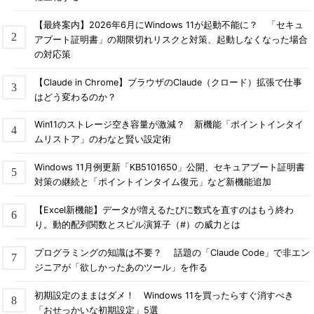
【最終案内】2026年6月にWindows 11が起動不能に？ 「セキュ
アブート証明書」の期限切れリスクと対策、起動しなくなった場合
の対応策
【Claude in Chrome】ブラウザのClaude（クロード）拡張で仕事
はどう変わるのか？
Win11のストレージ空き容量が激減？ 新機能「ポイントインタイ
ムリストア」のわなと賢い設定術
Windows 11月例更新「KB5101650」公開、セキュアブート証明書
対策の継続と「ポイントインタイム復元」など新機能追加
【Excel新機能】データが増えるたびに数式を直すのはもう終わ
り。動的配列関数とスピル演算子（#）の威力とは
プログラミングの知識は不要？ 話題の「Claude Code」で非エン
ジニアが「欲しかったあのツール」を作る
初期設定のままはダメ！ Windows 11を買ったらすぐ消すべき
「おせっかいな初期設定」5選