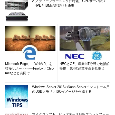
AI／ディープラーニングに特化、GPUサーバ続々─
─HPEとIBMが新製品を発表
Microsoft Edge、「WebVR」を
NECとGE、産業IoT分野で包括的
積極サポートへ──Firefox／Chro
提携 第4次産業革命を見据え
meなどと共同で
Windows Server 2016のNano Serverインストール用
のUSBメモリ／ISOイメージを作成する
マイクロソフト、ビッグデータ解析プラットフォー