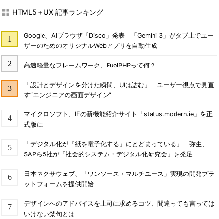
HTML5＋UX 記事ランキング
Google、AIブラウザ「Disco」発表 「Gemini 3」がタブ上でユー
ザーのためのオリジナルWebアプリを自動生成
高速軽量なフレームワーク、FuelPHPって何？
「設計とデザインを分けた瞬間、UIは詰む」 ユーザー視点で見直
す“エンジニアの画面デザイン”
マイクロソフト、IEの新機能紹介サイト「status.modern.ie」を正
式版に
「デジタル化が『紙を電子化する』にとどまっている」 弥生、
SAPら5社が「社会的システム・デジタル化研究会」を発足
日本ネクサウェブ、「ワンソース・マルチユース」実現の開発プラ
ットフォームを提供開始
デザインへのアドバイスを上司に求めるコツ、間違っても言っては
いけない禁句とは