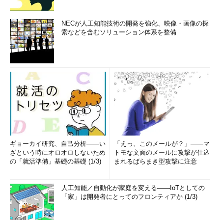
NECが人工知能技術の開発を強化、映像・画像の探
索などを含むソリューション体系を整備
ギョーカイ研究、自己分析――い
「えっ、このメールが？」――マ
ざという時にオロオロしないため
トモな文面のメールに攻撃が仕込
の「就活準備」基礎の基礎 (1/3)
まれるばらまき型攻撃に注意
人工知能／自動化が家庭を変える――IoTとしての
「家」は開発者にとってのフロンティアか (1/3)