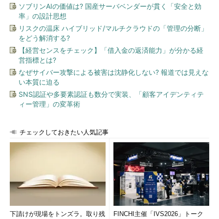
ソブリンAIの価値は? 国産サーバベンダーが貫く「安全と効
率」の設計思想
リスクの温床 ハイブリッド/マルチクラウドの「管理の分断」
をどう解消する?
【経営センスをチェック】「借入金の返済能力」が分かる経
営指標とは?
なぜサイバー攻撃による被害は沈静化しない? 報道では見えな
い本質に迫る
SNS認証や多要素認証も数分で実装、「顧客アイデンティテ
ィー管理」の変革術
チェックしておきたい人気記事
下請けが現場をトンズラ。取り残
FINCHI主催「IVS2026」トーク