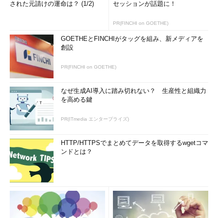
された元請けの運命は？ (1/2)
セッションが話題に！
PR(FINCHI on GOETHE)
GOETHEとFINCHIがタッグを組み、新メディアを
創設
PR(FINCHI on GOETHE)
なぜ生成AI導入に踏み切れない？ 生産性と組織力
を高める鍵
PR(ITmedia エンタープライズ)
HTTP/HTTPSでまとめてデータを取得するwgetコマ
ンドとは？