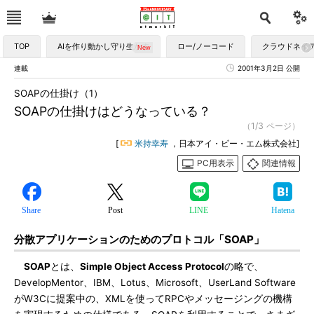
TOP
AIを作り動かし守り生かす
ロー/ノーコード
クラウドネイ
連載
2001年3月2日 公開
SOAPの仕掛け（1）
SOAPの仕掛けはどうなっている？
（1/3 ページ）
[
米持幸寿
，日本アイ・ビー・エム株式会社]
PC用表示
関連情報
Share
Post
LINE
Hatena
分散アプリケーションのためのプロトコル「SOAP」
SOAP
とは、
Simple Object Access Protocol
の略で、
DevelopMentor、IBM、Lotus、Microsoft、UserLand Software
がW3Cに提案中の、XMLを使ってRPCやメッセージングの機構