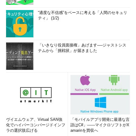
“適度な不信感”をベースに考える「人間のセキュリ
ティ」 (1/2)
「いきなり役員面接権」あげます──ジャストシス
テムから「挑戦状」が届きました
ヴイエムウェア、Virtual SAN強
「モバイルアプリ開発に最適な言
化でハイパーコンバージドインフ
語はC#」――マイクロソフトがX
ラの選択肢広げる
amarinを買収へ