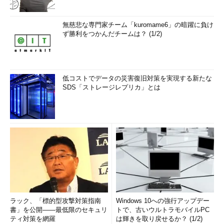
無慈悲な専門家チーム「kuromame6」の暗躍に負け
ず勝利をつかんだチームは？ (1/2)
低コストでデータの災害復旧対策を実現する新たな
SDS「ストレージレプリカ」とは
ラック、「標的型攻撃対策指南
Windows 10への強行アップデー
書」を公開――最低限のセキュリ
トで、古いウルトラモバイルPC
ティ対策を網羅
は輝きを取り戻せるか？ (1/2)