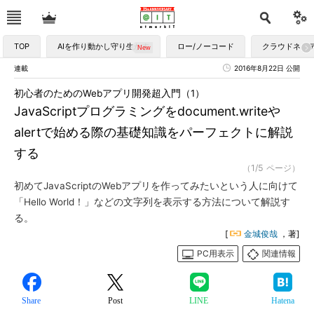
TOP
AIを作り動かし守り生かす
ロー/ノーコード
クラウドネイ
連載
2016年8月22日 公開
初心者のためのWebアプリ開発超入門（1）
JavaScriptプログラミングをdocument.writeや
alertで始める際の基礎知識をパーフェクトに解説
する
（1/5 ページ）
初めてJavaScriptのWebアプリを作ってみたいという人に向けて
「Hello World！」などの文字列を表示する方法について解説す
る。
[
金城俊哉
，著]
PC用表示
関連情報
Share
Post
LINE
Hatena