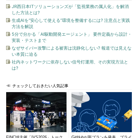
JR西日本ITソリューションズが「監視業務の属人化」を解消
した方法とは?
生成AIを“安心して使える”環境を整備するには? 注意点と実践
方法を解説
5分で分かる「AI駆動開発エージェント」 要件定義から設計・
実装・テストまで
なぜサイバー攻撃による被害は沈静化しない? 報道では見えな
い本質に迫る
社内ネットワークに依存しない信号灯運用、その実現方法と
は?
チェックしておきたい人気記事
FINCHI主催「IVS2026」トーク
GitHubが新プランを発表、プライ