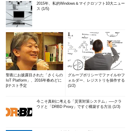
2015年、私的Windows＆マイクロソフト10大ニュー
ス (1/5)
聖夜にお披露目された「さくらの
グループポリシーでファイルやフ
IoT Platform」、2016年春めどに
ォルダー、レジストリを操作する
βテスト予定
(1/2)
今こそ真剣に考える「災害対策システム」──クラ
ウドと「DRBD Proxy」ですぐ構築する方法 (1/3)