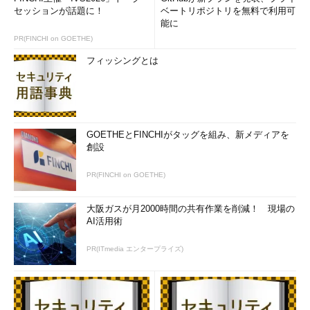
セッションが話題に！
ベートリポジトリを無料で利用可
能に
PR(FINCHI on GOETHE)
フィッシングとは
GOETHEとFINCHIがタッグを組み、新メディアを
創設
PR(FINCHI on GOETHE)
大阪ガスが月2000時間の共有作業を削減！ 現場の
AI活用術
PR(ITmedia エンタープライズ)