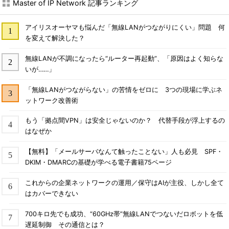
Master of IP Network 記事ランキング
図1 TTLとICMP Time Exceeeded
アイリスオーヤマも悩んだ「無線LANがつながりにくい」問題 何
パケットが単に破棄されたままでは送信元ホストは正しく相手
を変えて解決した？
のホストにパケットが届いたかどうか分からない。そこで、（ル
ーターの設定にもよるのだが）破棄したルーターはICMPのTime
無線LANが不調になったら“ルーター再起動”、「原因はよく知らな
Exceededエラー（Type=11）を送信元ホストへ報告することに
いが……」
なっている。この通知を受け取ることで、送信元ホストはルーテ
「無線LANがつながらない」の苦情をゼロに 3つの現場に学ぶネ
ィングなどに何らかの問題が発生していることを知ることができ
ットワーク改善術
るわけだ。
もう「拠点間VPN」は安全じゃないのか？ 代替手段が浮上するの
はなぜか
【無料】「メールサーバなんて触ったことない」人も必見 SPF・
DKIM・DMARCの基礎が学べる電子書籍75ページ
これからの企業ネットワークの運用／保守はAIが主役、しかし全て
はカバーできない
700キロ先でも成功、“60GHz帯”無線LANでつないだロボットを低
tracerouteコマンドでは、このTTLを1から順に増やして試行を
遅延制御 その通信とは？