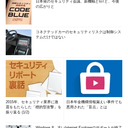
日本発のセキュリティ会議、新機軸とIoTと、今後
traceroute to www
.
example
.
net 
の広がりと
(
2606
:
2800
:
220
:
6d
:
26bf
:
1447
:
1097
:
aa7
)
from
2400
:
8900
::
xxxx
:
xxxx
:
xxxx
:
xxxx
,
30
 hops max
,
16
byte
packets

1
2400
:
8900
:
ffff
:
0
:
xxxx
:
xxxx
:
xxxx
:
xxxx 
コネクテッドカーのセキュリティリスクは制御シス
(
2400
:
8900
:
ffff
:
0
:
xxxx
:
xxxx
:
xxxx
:
xxxx
)
1.848
 ms  
0.534
テムだけではない
ms  
0.565
 ms

2
2001
:
268
:
f702
:
6c
::
1
(
2001
:
268
:
f702
:
6c
::
1
)
2.568
 ms  
0.924
 ms  
0.621
 ms

3
6otejbb205.int
-
gw
.
kddi
.
ne
.
jp 
(
2001
:
268
:
fb13
:
1
::
1
)
1.76
 ms  
2.054
 ms  
1.799
 ms

4
6pajbb001.int
-
gw
.
kddi
.
ne
.
jp 
(
2001
:
268
:
fb02
:
53
::
2
)
119.672
 ms  
107.226
 ms  
107.178
 ms

5
6ix
-
pa4
.
int
-
gw
.
kddi
.
ne
.
jp 
(
2001
:
268
:
fb81
:
27
::
2
)
259.832
 ms  
316.889
 ms  
168.779
 ms

6
2001
:
268
:
fc81
:
7
::
2
(
2001
:
268
:
fc81
:
7
::
2
)
118.001
 ms  
117.768
 ms  
120.898
 ms

7
10ge11
-
6.core1.lax1.he
.
net 
(
2001
:
470
:
0
:
34
::
2
)
2015年、セキュリティ業界に激
日本年金機構情報漏えい事件でも
震をもたらした「標的型攻撃」を
悪用された「盲点」とは
114.145
 ms  
107.853
 ms  
116.516
 ms

振り返る (1/2)
8
  ec
-
eqix1
-
lax
-
10g
.
edgecastcdn
.
net 
(
2001
:
504
:
0
:
3
:
0
:
1
:
5133
:
1
)
189.411
 ms  
220.958
 ms  
185.971
 ms

Windows 8、古いInternet Explorerのサポートが終了