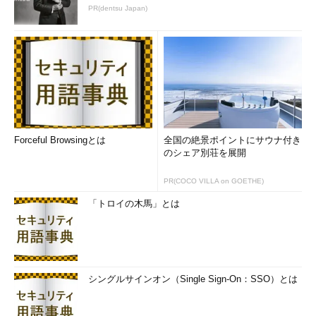
PR(dentsu Japan)
-s
指定されたIPアドレスから実行する（Source Addressを指定する）
-w
タイムアウト時間を指定する。単位は秒
Linux （Ubuntu 16.04 LTS）の場合
IPv4およびv6用
traceroute [-46dFITnreAUDV] [-f
初期TTL値
] [-g
ゲートウェ
イ・リスト
Forceful Browsingとは
] [-i
インタフェース
] [-m
全国の絶景ポイントにサウナ付き
最大TTL値
] [-N
並列数
] [-p
のシェア別荘を展開
ポート番号
] [-P
プロトコル番号
] [-t
TOS
] [-l
フローラベル
] [-w
タイムアウト時間
] [-q
試行回数
] [-s
送信元アドレス
] [-z
間隔時
PR(COCO VILLA on GOETHE)
間
] [--sport=
送信元ポート番号
] [ --fwmark=
num
] [-UL] [-M
プ
「トロイの木馬」とは
ロトコル
] [-O
mod_options
] [--mtu] [--back]
対象ホスト（ホス
ト名またはIPアドレス）
[
パケットサイズ
]
IPv6用
シングルサインオン（Single Sign-On：SSO）とは
traceroute6 [-dnrvV] [-m
最大TTL値
] [-p
ポート番号
] [-q
試行
回数
] [-s
送信元アドレス
] [-t
TOS
] [-w
タイムアウト時間
]
対象
ホスト（ホスト名またはIPアドレス）
[
パケットサイズ
]