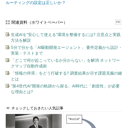
ルーティングの設定は正しいか？
-m
使用するTTLの最大値を指定する。つまりこの最大値のホップ数のゲー
トウェイまでが表示される
-P
使用するIPプロトコルを指定する。UDP、TCP、GRE、ICMPが指定で
関連資料（ホワイトペーパー）
PR
きる
-p
使用するUDP/TCPパケットのポート番号を指定する（UDP/TCPパケ
生成AIを“安心して使える”環境を整備するには? 注意点と実践
ットを使用する場合）
方法を解説
-q
1つのゲートウェイに対する試行回数を指定する。デフォルトは3
5分で分かる「AI駆動開発エージェント」 要件定義から設計・
実装・テストまで
-s
指定されたIPアドレスからの実行とする（Source Addressを指定す
る）
「どこで何が起こっているか分からない」を解消 ネットワー
クマップ自動作成術
-t
パケットのTOS（Type Of Service）を指定された値に設定する
「情報の停滞」をどう打破する? 調査結果が示す課題克服の鍵
-w
タイムアウト時間を指定する。単位は秒
とは
“第4世代AI”開発の軌跡から探る、AI時代に「創造性」が必要
IPv6用
な理由とは?
traceroute6 [-dIlnNrUv] [-f
初期ホップ数
] [-g
ゲートウェイ・リ
スト
] [-m
最大ホップ数
] [-p
ポート番号
] [-q
試行回数
] [-s
送信
チェックしておきたい人気記事
元アドレス
] [-w
待機時間
]
対象ホスト（ホスト名またはIPアドレ
ス）
[
パケットサイズ
]