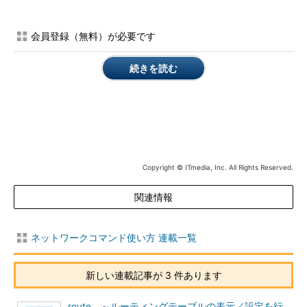
-S
自身ではない別のホストを送信元ホストとして指定する。ただしもち
ろん結果は自身へは返ってこない。あくまで試験用オプション。IPv6
のみ
会員登録（無料）が必要です
-4
IPv4の使用を強制する
-6
IPv6の使用を強制する
続きを読む
Mac（macOS 10.12）の場合
IPv4用
traceroute [-adDeFInrSvx] [-A
ASサーバ
] [-f
初期TTL値
] [-g
ゲ
ートウェイ・リスト
] [-i
インタフェース
] [-M
初期TTL値
] [-m
最
Copyright © ITmedia, Inc. All Rights Reserved.
大TTL値
] [-P
プロトコル
] [-p
ポート番号
] [-q
試行回数
] [-s
送信
元アドレス
] [-t
TOS
] [-w
待機時間
関連情報
] [-z
pausemsecs
]
対象ホス
ト（ホスト名またはIPアドレス）
[
パケットサイズ
]
ネットワークコマンド使い方 連載一覧
-a
BGPのAS番号を表示する
-d
モードで動作する
新しい連載記事が 3 件あります
-D
パケットの内容を表示する
-e
ファイアウォール回避モード。通常は試行の度にインクリメントされ
route ～ルーティングテーブルの表示／設定を行