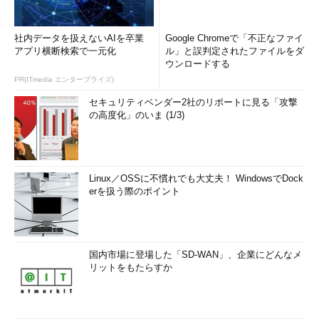
引数として経路を調査したいホストを指定する方法である。ホス
ト名かIPアドレスが指定できる。
社内データを扱えないAIを卒業
Google Chromeで「不正なファイ
アプリ横断検索で一元化
ル」と誤判定されたファイルをダ
Windowsでの使用例（IPv4）
ウンロードする
PR(ITmedia エンタープライズ)
C
:
\>tracert www
.
example
.
net

www
.
example
.
net 
[
93.184
.
216.119
]
へのルートをトレースしていま
セキュリティベンダー2社のリポートに見る「攻撃
す
<---（
1
）
の高度化」のいま (1/3)
経由するホップ数は最大
30
です:
<---（
2
）
1
<
1
 ms    
<
1
 ms    
<
1
 ms  xxxxx 
[
192.168
.
1.1
]
2
8
 ms     
6
 ms     
6
 ms  tokyoxx
-
xxx
.
flets
.
2iij
.
net 
[
210.149
.
xx
.
xx
]
Linux／OSSに不慣れでも大丈夫！ WindowsでDock
3
5
 ms     
6
 ms     
5
 ms  
TOKYOxx
-
erを扱う際のポイント
NTTxxxx
.
flets
.
2iij
.
net 
[
210.149
.
xx
.
xx
]
4
6
 ms     
5
 ms     
5
 ms  tky001lip30
.
iij
.
net 
[
203.180
.
20.97
]
5
5
 ms     
5
 ms     
5
 ms  tky001bb10
.
IIJ
.
Net
国内市場に登場した「SD-WAN」、企業にどんなメ
[
210.138
.
115.209
]
<---(
3
)
リットをもたらすか
6
6
 ms     
6
 ms     
6
 ms  tky009bf01
.
IIJ
.
Net
[
58.138
.
80.21
]
7
90
 ms    
92
 ms    
89
 ms  sea001bf00
.
IIJ
.
net 
[
206.132
.
169.121
]