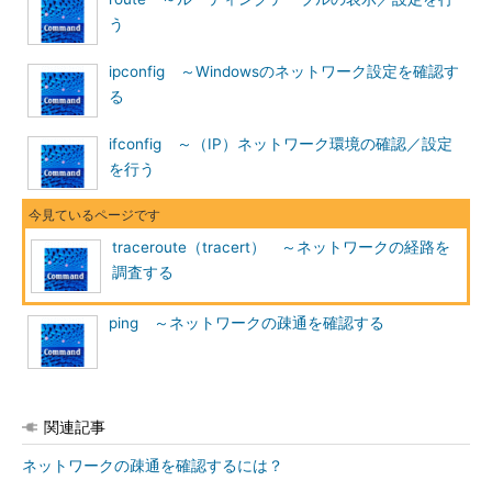
る送信先ポート番号を固定してファイアウォールを回避しやすくする
う
-F
IPパケットの分割（フラグメント）を禁止する
ipconfig ～Windowsのネットワーク設定を確認す
-I
UDPの代わりにICMP Echo Requestを用いる。これは-Pオプションの
シノニムでもある
る
-n
出力をIPアドレスのみに抑制する（DNS逆引きを行わない）
ifconfig ～（IP）ネットワーク環境の確認／設定
-r
ルーティングテーブルを無視して直接パケットを指定したホストに転
を行う
送するように指示する。すなわち、同一の物理ネットワーク上に目的
のホストがない場合はエラーになる
-S
ホップごとに返答率を表示する
traceroute（tracert） ～ネットワークの経路を
-v
詳細モード
調査する
-x
ICMPのCheckSumの評価を行う
-A
BGPのAS番号を表示するとともに、指定されたASサーバを使用する
ping ～ネットワークの疎通を確認する
-f
使用するTTLの初期値を指定する
-g
経由すべきゲートウェイ（ルーター）のアドレスを最大8個まで指定で
きる
関連記事
-i
指定されたインタフェース（バインドされたIPアドレス）を用いて実
行する
ネットワークの疎通を確認するには？
-M
使用するTTLの初期値を指定する