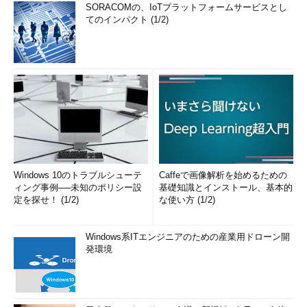
SORACOMの、IoTプラットフォームサービスとし
（3）
が経路情報の一覧となる。各行は順に、「順序番号」
てのインパクト (1/2)
「各ルーター間のレスポンス時間（試行3回分のそれぞれの結
果。単位はミリ秒）」「（DNSに登録されている場合）ホスト
名」「IPアドレス」を意味している。10番目の結果は指定したホ
スト自身であるので、経路上には9台のルーターが配置されてい
ることが分かる。
各ルーターからのレスポンス時間は、この例ではそれぞれ3回
の試行結果が表示されている。これを基に、極端に時間がかかっ
ているルーター間がボトルネックであると理解できる。この例で
はどうやらルーター名から推測するに、日本―アメリカ間の接続
Windows 10のトラブルシューテ
Caffeで画像解析を始めるための
網が最も全体のレスポンスに影響を与えているであろうことが分
ィング事例──未知のポリシー設
基礎知識とインストール、基本的
定を探せ！ (1/2)
な使い方 (1/2)
かる。なお、この試行回数はオプションで変更することもでき
る。
Windows系ITエンジニアのための産業用ドローン開
Linuxでの使用例（IPv6）
発環境
IPv6での例も示しておこう。
$ traceroute6 www
.
example
.
net
