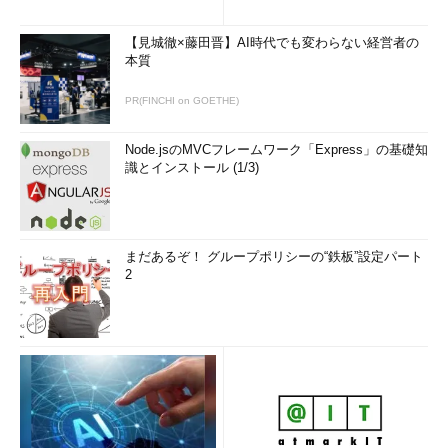
-q
1つのゲートウェイに対する試行回数を指定する。デフォルトは3回
-s
指定されたIPアドレスから実行する（Source Addressを指定する）
【見城徹×藤田晋】AI時代でも変わらない経営者の
本質
-z
送信パケットの間隔時間（秒）。デフォルトは0秒
--sport
送信元ポート番号を指定する
PR(FINCHI on GOETHE)
--
パケットへファイアウォールマーク（SO_MARK）を設定する
fwmark
Node.jsのMVCフレームワーク「Express」の基礎知
識とインストール (1/3)
-UL
UDPLITE（RFC 3828）パケットを使用する
-M
用いるプロトコルを指定する。デフォルトは“default”（UDP）であ
る。また“icmp”または“tcp”が指定できる。-U、-Iまたは-Tオプション
と同じ
まだあるぞ！ グループポリシーの“鉄板”設定パート
-O
用いるプロトコルごとの拡張オプションを指定する
2
--mtu
MTUを決定するために指定する。このオプションを指定すると現在の
MTU値も表示する。-Fオプションと組み合わせることで各経路での
MTUを調査できる
--back
復路のホップ数を表示する
使用方法
traceroute（Windowsではtracert）の最も簡単な使用方法は、