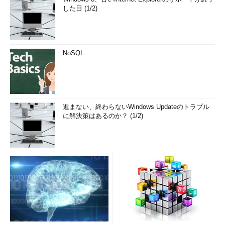
9
2606
:
2800
:
220
:
6d
:
26bf
:
1447
:
1097
:
aa7 
した日 (1/2)
(
2606
:
2800
:
220
:
6d
:
26bf
:
1447
:
1097
:
aa7
)
192.614
 ms  
187.726
 ms  
183.261
 ms
上のように基本的にはIPアドレスがIPv6形式で表示されるだけ
NoSQL
で、v4と変わらないと考えてよい。
tracerouteとTTL
traceroute（tracert）コマンドでは、こうした経路上に存在す
進まない、終わらないWindows Updateのトラブル
る各ルーターを割り出すために、IPパケットにおけるTTL（Time
に解決策はあるのか？ (1/2)
To Live）の仕組みをうまく利用している。TTLとはIPパケットヘ
ッダに指定可能な「生存時間」という意味だ。ただし時間ではな
く、「ホップ数」を意味している。つまり、そのパケットが「生
存」できるホップ数を指定するのがTTLなのである。
もともとインターネットに代表されるIPネットワークはさまざ
まなネットワークの集合体なので、接続環境やルーティング設定
についても、完全なものである保証は全くない。もしルーティン
グ設定が間違っていれば、一度発生したパケットが延々ループに