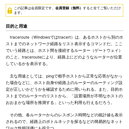
この記事は会員限定です。
会員登録（無料）
すると全てご覧いただけ
ます。
目的と用途
traceroute（Windowsではtracert）は、あるホストから別のホ
ストまでのネットワーク経路をリスト表示するコマンドだ。ここ
でいう経路とは、ホスト間を接続するルーター（ゲートウェイ）
のこと。tracerouteにより、経路上にどのようなルーターが位置
しているかを表示する。
主な用途としては、pingで相手ホストから正常な応答がなかっ
た場合などに、ホスト自身や経路上のルーターのルーティング設
定が正しいかどうかを確認するために用いられる。また、目的ホ
ストまでのルーターのリストから、「設置場所が不明なホストの
おおまかな場所を推測する」といった利用も行えるだろう。
その他、各ルーターからのレスポンス時間などの統計値も表示
されるので、経路上のボトルネックを探るなどの簡易的なネット
ワーク性能評価にも役立つ。