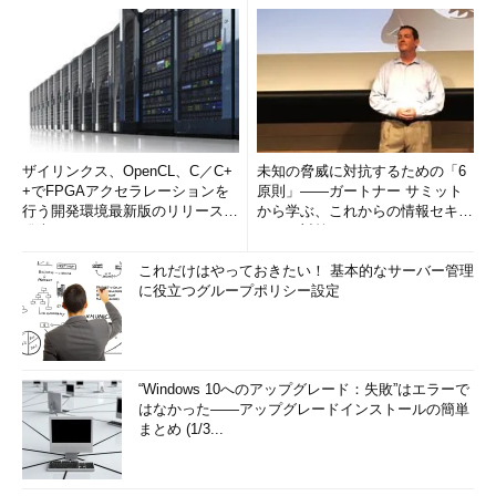
8
110
 ms   
109
 ms   
109
 ms  xe
-
0
-
5
-
0
-
11.r05.sttlwa01.us
.
bb
.
gin
.
ntt
.
net 
[
129.250
.
198.177
]
9
110
 ms   
109
 ms   
152
 ms  xe
-
0
-
0
-
0
-
28.r05.sttlwa01.us
.
ce
.
gin
.
ntt
.
net 
[
198.104
.
202.90
]
10
104
 ms   
106
 ms   
105
 ms  
93.184
.
216.119
トレースを完了しました。
ザイリンクス、OpenCL、C／C+
未知の脅威に対抗するための「6
上の例では、www.example.netへの経路を表示している（経
+でFPGAアクセラレーションを
原則」――ガートナー サミット
路情報は一部マスクしてある）。
行う開発環境最新版のリリースを
から学ぶ、これからの情報セキュ
発表
リティ対策
（1）
の部分は、以下の結果がこのホスト名とIPアドレスへの
経路であることを示している。
これだけはやっておきたい！ 基本的なサーバー管理
に役立つグループポリシー設定
（2）
は、最大で30個の経路情報を表示することを示してい
る。ルーターにより、あるサブネットから別のサブネットへパケ
ットがルーティングされることを「ホップ：Hop」と呼び、「ル
“Windows 10へのアップグレード：失敗”はエラーで
ーターを1つ越える」単位を“1Hop”として数えることがある。つ
はなかった――アップグレードインストールの簡単
まり30 hopsは、最大30台のルーターまでをリストアップするこ
まとめ (1/3...
とを意味する。また、このホップはTTL（後述）の最大値とも一
致することになる。