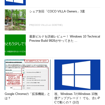
-f
使用するTTLの初期値を指定する
-g
経由すべきゲートウェイ（ルーター）のアドレスを最大8個まで指定で
シェア別荘「COCO VILLA Owners」3選
きる。ただし指定されていないゲートウェイも経由できる（loose
source routed）
PR(COCO VILLA on GOETHE)
-i
指定されたインタフェース（ネットワークカード名。バインドされた
IPアドレスでも可）を用いて実行する
-m
使用するTTLの最大値を指定する。つまりこの最大値のホップ数のゲ
最新ビルドを詳細レビュー！ Windows 10 Technical
ートウェイまでが表示される
Preview Build 9926がやってきた ...
-N
並列してパケットを送信する数。デフォルトは16。大きな値を指定す
ることは推奨されない
-p
使用するUDP/TCPパケットのポート番号を指定する（UDP/TCPパケ
ットを使用する場合）。またICMPパケットの場合は初期シーケンス番
号を指定する
-P
RAWパケットを使用するためのプロトコル番号を指定する。デフォル
トは253
-t
パケットのTOS（Type Of Service）を指定された値に設定する。IPv6
の場合はトラフィックコントロール値を指定する
Google Chromeの「拡張機能」と
祝、Windows 7のWindows 10無
-I
IPv6のフローラベルを指定する
は？
償アップグレード！ でも、古いP
-w
タイムアウト時間を指定する。単位は秒。デフォルトは5秒
Cで動くの？ (1/2)