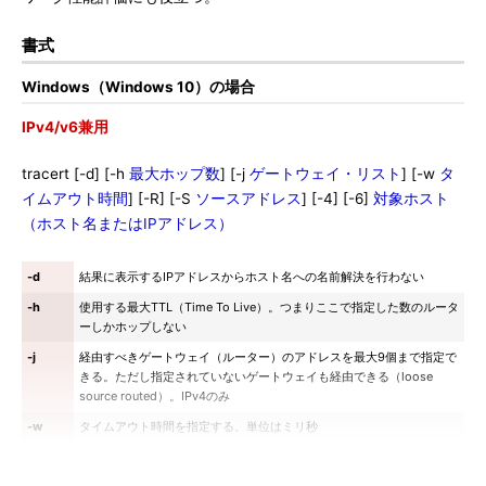
書式
Windows（Windows 10）の場合
IPv4/v6兼用
tracert [-d] [-h
最大ホップ数
] [-j
ゲートウェイ・リスト
] [-w
タ
イムアウト時間
] [-R] [-S
ソースアドレス
] [-4] [-6]
対象ホスト
（ホスト名またはIPアドレス）
-d
結果に表示するIPアドレスからホスト名への名前解決を行わない
-h
使用する最大TTL（Time To Live）。つまりここで指定した数のルータ
ーしかホップしない
-j
経由すべきゲートウェイ（ルーター）のアドレスを最大9個まで指定で
きる。ただし指定されていないゲートウェイも経由できる（loose
source routed）。IPv4のみ
-w
タイムアウト時間を指定する。単位はミリ秒
-R
往復のパスをトレースする。IPv6のみ