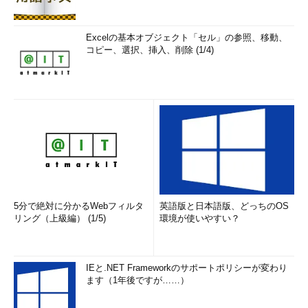
-4
IPv4の使用を強制する
Excelの基本オブジェクト「セル」の参照、移動、
コピー、選択、挿入、削除 (1/4)
-6
IPv6の使用を強制する
-d
デバッグモードで動作する
-F
IPパケットの分割（フラグメント）を禁止する
-I
ICMP Echo Requestを用いる
-T
TCP SYNパケットを用いる。デフォルトのポート番号は80
-n
出力をIPアドレスのみに抑制する（DNS逆引きを行わない）
-r
ルーティングテーブルを無視して直接パケットを指定したホストに転
送するように指示する。すなわち、同一の物理ネットワーク上に目的
のホストがない場合はエラーになる
5分で絶対に分かるWebフィルタ
英語版と日本語版、どっちのOS
-e
ICMPの拡張を表示する
リング（上級編） (1/5)
環境が使いやすい？
-A
BGPのAS番号を表示する
-U
UDPパケットを用いる。デフォルトのポート番号は53
IEと.NET Frameworkのサポートポリシーが変わり
-D
DCCP（Datagram Congestion Control Protocol／RFC 4340）を用
ます（1年後ですが……）
いる。デフォルトのポート番号は33434
-V
バージョン情報を表示する