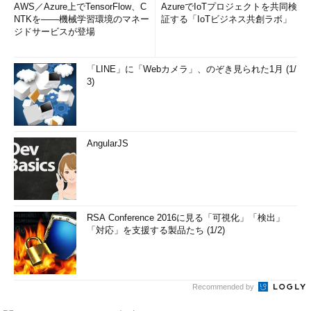
陥って、いつまでもインターネット上をさまよい続けるという事
AWS／Azure上でTensorFlow、C
AzureでIoTプロジェクトを共同検
態も考えられないではない。そこでIPパケットの送出時には必ず
NTKを――機械学習環境のマネー
証する「IoTビジネス共創ラボ」
TTLを設定することになっている。TTLは最大255まで設定可能
ジドサービスが登場
で、ルーターをホップする度に必ず1ずつ減らされる。そして0に
達したパケットは発見したルーターが破棄することになってい
「LINE」に「Webカメラ」、のぞき見られた1月 (1/
る。
3)
どの程度のTTLなら十分なのかは、目的ホストまでにたどり着
くまでにどれだけのルーターやゲートウェイを越える可能性があ
るかによる。つまり、これはインターネットの「広さ」と密接に
AngularJS
関連している。通常は30程度までとされているが、一般的なア
プリケーションでは255や128など、十分な大きさを指定する場
合が多いようだ。
RSA Conference 2016に見る「可視化」「検出」
「対応」を支援する製品たち (1/2)
Recommended by