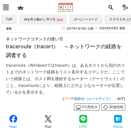
TOP
AIを作り動かし守り生かす
ロー/ノーコード
クラウドネイ
2022年8月8日 更新
連載
2017年1月10日 公開
ネットワークコマンドの使い方
traceroute（tracert） ～ネットワークの経路を
調査する
traceroute（Windowsではtracert）は、あるホストから別のホス
トまでのネットワーク経路をリスト表示するコマンドだ。ここで
いう経路とは、ホスト間を接続するルーター（ゲートウェイ）の
こと。tracerouteにより、経路上にどのようなルーターが位置し
ているかを表示する。
[
中屋静治（ルーズデイズ）
，＠IT]
PC用表示
関連情報
Share
Post
LINE
Hatena