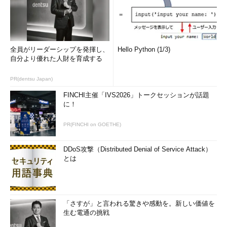
-d
デバッグモードで動作する
-I
UDPの代わりにICMP Echo Requestを用いる
-l
ホスト名とIPアドレス両方を表示する
全員がリーダーシップを発揮し、
Hello Python (1/3)
-n
出力をIPアドレスのみに抑制する（DNS逆引きを行わない）
自分より優れた人財を育成する
-N
調査目的のため、上位レイヤーのヘッダを含まないようにする
PR(dentsu Japan)
-r
ルーティングテーブルを無視して直接パケットを指定したホストに転
送するように指示する。すなわち、同一の物理ネットワーク上に目的
FINCHI主催「IVS2026」トークセッションが話題
のホストがない場合はエラーになる
に！
-U
UDPパケットを用いる（デフォルト）
PR(FINCHI on GOETHE)
-v
詳細モード
-f
使用する初期ホップ数を指定する。つまりこの初期値のホップ数のみ
DDoS攻撃（Distributed Denial of Service Attack）
のトレースとなる
とは
-g
経由すべきゲートウェイ（ルーター）のアドレスを最大8個まで指定で
きる
-m
最大ホップ数を指定する。最大は255、デフォルトは30
-p
使用するUDP/TCPパケットのポート番号を指定する（UDP/TCPパケ
「さすが」と言われる驚きや感動を。新しい価値を
ットを使用する場合）
生む電通の挑戦
-q
1つのホップにおける試行回数を指定する