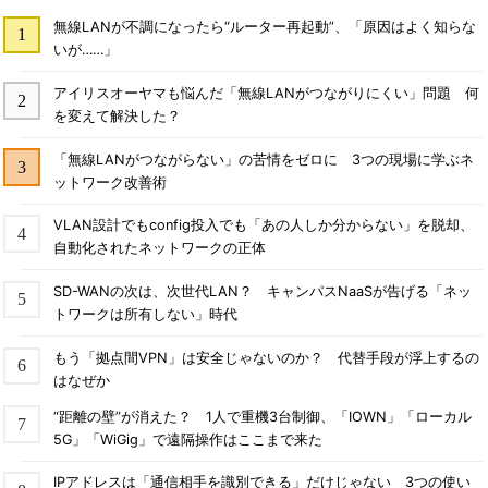
無線LANが不調になったら“ルーター再起動”、「原因はよく知らな
いが……」
アイリスオーヤマも悩んだ「無線LANがつながりにくい」問題 何
を変えて解決した？
「無線LANがつながらない」の苦情をゼロに 3つの現場に学ぶネ
ットワーク改善術
VLAN設計でもconfig投入でも「あの人しか分からない」を脱却、
自動化されたネットワークの正体
SD-WANの次は、次世代LAN？ キャンパスNaaSが告げる「ネッ
トワークは所有しない」時代
もう「拠点間VPN」は安全じゃないのか？ 代替手段が浮上するの
はなぜか
“距離の壁”が消えた？ 1人で重機3台制御、「IOWN」「ローカル
5G」「WiGig」で遠隔操作はここまで来た
IPアドレスは「通信相手を識別できる」だけじゃない 3つの使い