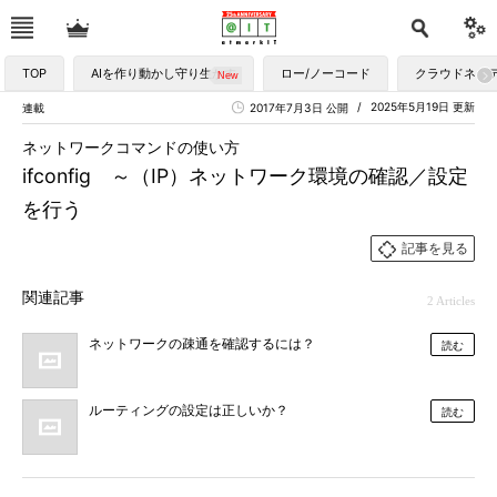
TOP
AIを作り動かし守り生かす
ロー/ノーコード
クラウドネイ
2025年5月19日 更新
連載
2017年7月3日 公開
ネットワークコマンドの使い方
ifconfig ～（IP）ネットワーク環境の確認／設定
を行う
記事を見る
関連記事
2 Articles
ネットワークの疎通を確認するには？
読む
ルーティングの設定は正しいか？
読む