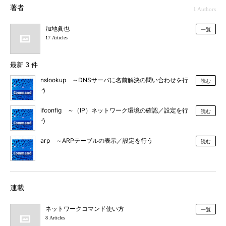
著者
1 Authors
加地眞也
一覧
17 Articles
最新 3 件
nslookup ～DNSサーバに名前解決の問い合わせを行
読む
う
ifconfig ～（IP）ネットワーク環境の確認／設定を行
読む
う
arp ～ARPテーブルの表示／設定を行う
読む
連載
ネットワークコマンド使い方
一覧
8 Articles