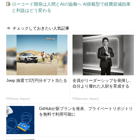
ローコード開発は人間とAIの協働へ AI搭載型で経費節減効果
格納している場合でも、cookieのセッションIDだけでユーザー認
と利益はどう変わる
証を行っている場合は危険である。盗まれた（cookieに含まれて
いる）セッションIDを攻撃者が使うと、正規のユーザーのセッシ
ョンを乗っ取ることができる。セッションを乗っ取られてしまう
チェックしておきたい人気記事
と、正規のユーザーが行えることがすべて攻撃者によって行われ
てしまうことになる。
●ページの改ざん
スクリプトの実行だけに注意していればよいかというとそうい
うわけではない。
Jeep 抽選で3万円分ギフト当たる
全員がリーダーシップを発揮し、
<script></script>の代わりに<img>のような画像を表示させる
自分より優れた人財を育成する
タグが挿入されると、本来のページとはまったく関係のない画像
PR(Jeep Japan)
PR(dentsu Japan)
が表示されることになるだろう。任意のタグが使えるようであれ
ば、ページの一部を変更したものをユーザーに見せることも、
GitHubが新プランを発表、プライベートリポジトリ
を無料で利用可能に
「倒産しました」というような一文を加えた本物のトップページ
によく似たページを作ることも可能になる。それを見て信じてし
まう人も少なくないだろう。その結果、問い合わせが殺到した
り、株価が暴落してしまったりといった2次的な被害が起きるこ