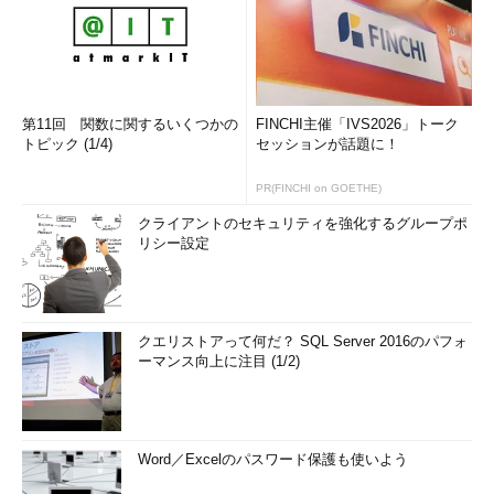
などの特殊文字をサニタイジング（無害化：詳細は
次回
解説）す
ればいいのだが、ちょっと待ってほしい。そもそも特殊文字を受
け付ける必要があるのかどうかをよく考える必要がある。
XSS対策の最初の一歩は、「入力チェック」である。その後、
第11回 関数に関するいくつかの
FINCHI主催「IVS2026」トーク
入力チェックに漏れた特殊文字を、出力の直前に処理する、とい
トピック (1/4)
セッションが話題に！
う流れになる。
PR(FINCHI on GOETHE)
XSS対策の最初の一歩は「入力チェック」
クライアントのセキュリティを強化するグループポ
リシー設定
入力チェックを正しく行うことによって、「OSコマンドイン
ジェクション」「SQLインジェクション」「
バッファオーバーフ
ロー
」といったXSS以外のセキュリティホールの対策となる場合
がほとんどである。非常に意味のあるプロセスなので、確実に行
クエリストアって何だ？ SQL Server 2016のパフォ
ってほしい。
ーマンス向上に注目 (1/2)
※OSコマンドインジェクション
リクエストにOSコマンドをインジェ
クション（混ぜ込む）し、サーバ上
Word／Excelのパスワード保護も使いよう
で任意のOSコマンドを実行させる攻