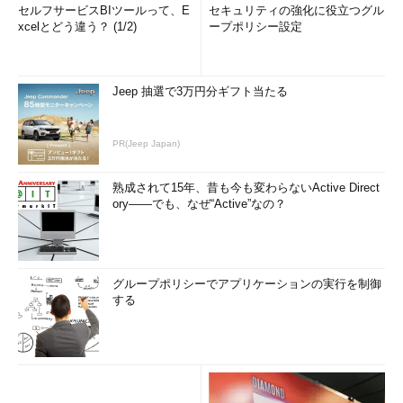
セルフサービスBIツールって、E
セキュリティの強化に役立つグル
は、適切な方法で変換しなければならない。XSSの脆弱性のある
xcelとどう違う？ (1/2)
ープポリシー設定
Webアプリケーションのほとんどは、これらの特殊文字の存在を
意識しないで作ってしまっている欠陥プログラムである。この対
策方法をよく読み、欠陥プログラムを作らないようにしていただ
Jeep 抽選で3万円分ギフト当たる
きたい。
●対策の流れ
PR(Jeep Japan)
アプリケーションは、入力値を受け取り、それを処理し、出力
熟成されて15年、昔も今も変わらないActive Direct
する、という極めて単純な流れの組み合わせで作られているだろ
ory――でも、なぜ“Active”なの？
う。
グループポリシーでアプリケーションの実行を制御
する
図2 対策の流れ
XSSが問題になるのは、「ブラウザに出力する」処理の部分で
プログラムミスがある場合に起こる。この部分で「<」と「>」