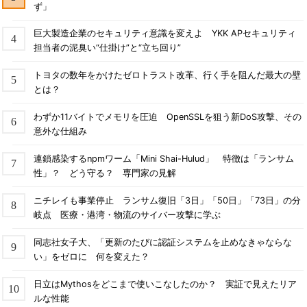
ず」
ラジオボタンのほかにもセレクトボックス、チェックボック
巨大製造企業のセキュリティ意識を変えよ YKK APセキュリティ
ス、Hiddenフィールド、Cookieの値など、一見限られた種類の
担当者の泥臭い“仕掛け”と“立ち回り”
値だけしか入力されないように思えるものがあるが、同様の手法
により任意の値を入力される可能性がある。
トヨタの数年をかけたゼロトラスト改革、行く手を阻んだ最大の壁
とは？
よって、すべてのパラメータに対して忘れずに入力チェックを
わずか11バイトでメモリを圧迫 OpenSSLを狙う新DoS攻撃、その
しなければならない。この例の場合であれば、“cakeパラメータ
意外な仕組み
は、marronかcrapeかchocolateのどれかでなければいけない”と
いう“アプリケーションが個別に決めているルール”があることに
連鎖感染するnpmワーム「Mini Shai-Hulud」 特徴は「ランサム
なる。
性」？ どう守る？ 専門家の見解
3.毎回チェックをする
ニチレイも事業停止 ランサム復旧「3日」「50日」「73日」の分
岐点 医療・港湾・物流のサイバー攻撃に学ぶ
大規模な応募フォームなど、複数のページに渡ってユーザーに
入力をさせるシステムがある。
同志社女子大、「更新のたびに認証システムを止めなきゃならな
い」をゼロに 何を変えた？
例えば、
日立はMythosをどこまで使いこなしたのか？ 実証で見えたリア
（1） 名前、電話番号、郵便番号の入
ルな性能