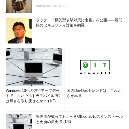
PR(Marshall Group AB)
ラック、「標的型攻撃対策指南書」を公開――最低
限のセキュリティ対策を網羅
図3 入力欄がある場合の例
ご存じのとおり日本の郵便番号には、
前半部分は、数字3けたで構成される
後半部分は、数字4けたで構成される
というルールがある。よって、アルファベットや記号など数字以
外の文字やこれよりも長い数字が入力されている場合は、不正な
入力が行われたとして処理する必要があるだろう。郵便番号に限
Windows 10への強行アップデー
国内DevOpsトレンドは、これか
らず、それぞれのパラメータには入力値として許可する値が決ま
トで、古いウルトラモバイルPC
らが本番
っているはずであるので、処理をする前によく考えてほしい。
は輝きを取り戻せるか？ (1/2)
常識的に決まっているルール
管理者が知っておくべきOffice 2016のインストール
誕生月（数字のみ、1～12のいずれか）
と更新の変更点 (1/3)
都道府県名（北海道、青森県……鹿児島県、沖縄県の