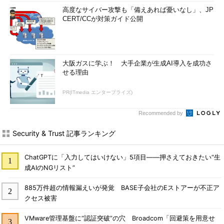
どのケーキが一番好きですか？ 
<input
高度なサイバー攻撃も「備えあれば憂いなし」、JP
type
=
"text"
name
=
"cake"
value
=
"イチゴショ
CERT/CCが対策ガイド公開
ート"
><br>
<input
type
=
"submit"
value
=
"送信"
>
</form>
大阪ガスに学ぶ！ 大手企業が生成AI導入を成功さ
せる理由
PR(ITmedia エンタープライズ)
Recommended by
Security & Trust 記事ランキング
図6 攻撃者が用意した、ラジオボタンの代わりに
年齢欄と同様のテキストボックスにしたページ
ChatGPTに「入力してはいけない」5項目――押さえておきたい“生
ここからデータを送信すれば、選択項目として存在しないケー
成AIのNGリスト”
キを選択できることになる。
885万件超の情報漏えいが発覚 BASE子会社のEストアーが不正ア
クセス被害
POST 
/
path
/
cake
.
cgi HTTP
/
1.0
（途中省略）
VMware管理基盤に“認証突破”の穴 Broadcom「回避策を用意せ
age
=
18
&
cake
=イチゴショート