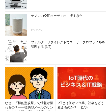
いずれか）
アプリケーションが個別に決めているルール
デノンの空間オーディオ、凄すぎた
ユーザー名（半角英字のみ8文字以下）
商品コード（半角英数字32文字）
PR(デノン)
もし不正な値が入力された場合、セキュリティ以前の問題とし
てアプリケーションが誤動作してしまうことにもなりかねない。
フォルダーリダイレクトでユーザープロファイルを
不正な値が入力されたら再入力を促すなどのエラー処理を行えば
管理する (1/2)
よいだけなのだが、それさえも行っていないWebアプリケーショ
ンが非常に多く見受けられる。これらのことは基本中の基本であ
るので、確実に行ってほしい。
入力チェックの落とし穴
入力チェックは、サーバ側ですべてのパラメータについて毎回
必ず行う必要がある。なぜ同じような話がまた出てくるかという
と、入力チェックをしたつもりになっているだけで効果のない実
装をしているケースが多々あるからである。ここでのポイントは
なぜ、「標的型攻撃」で情報が漏
IoTとは何か？企業、社会をどう
3つある。
れるの？――標的型メールのサン
変えるのか？ (1/3)