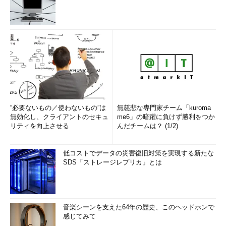
撃。サーバのパスワードファイルの
奪取、Webページの改ざん、管理者
権限の奪取などを行われてしまう恐
れがある。
※SQLインジェクション
リクエストに SQL コマンドをイン
ジェクションし、任意のSQLコマン
ドを実行させる攻撃。これによりデ
“必要ないもの／使わないもの”は
無慈悲な専門家チーム「kuroma
ータベースに格納されているデータ
無効化し、クライアントのセキュ
me6」の暗躍に負けず勝利をつか
の参照、データの操作、ストアドプ
リティを向上させる
んだチームは？ (1/2)
ロシージャへの不正なアクセス、外
部プログラムの不正な呼び出しがで
低コストでデータの災害復旧対策を実現する新たな
きてしまう恐れがある。
SDS「ストレージレプリカ」とは
次のような郵便番号の入力欄がある場合を考える。
音楽シーンを支えた64年の歴史、このヘッドホンで
感じてみて