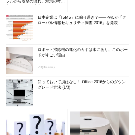
プルから攻撃の流れ、対策の考え
方まで、もう一度分かりやすく
サーバ側
解...
すべてのパラメータ
日本企業は「ISMS」に偏り過ぎ？――PwCが「グ
ローバル情報セキュリティ調査 2016」を発表
毎回
1.サーバ側でチェックをする
JavaScriptで入力チェックをしているページに出合うことがあ
ロボット掃除機の進化のカギは水にあり。このボー
る。郵便番号欄にアルファベットを入力すると、再入力するよう
ドがすごい理由
にメッセージが出てくる（
図4
）。
PR(Dreame)
知っておいて損はなし！ Office 2016からのダウン
グレード方法 (1/3)
図4 再入力するように促すメッセージ
これだけで郵便番号欄の入力チェック完了、とするのは間違い