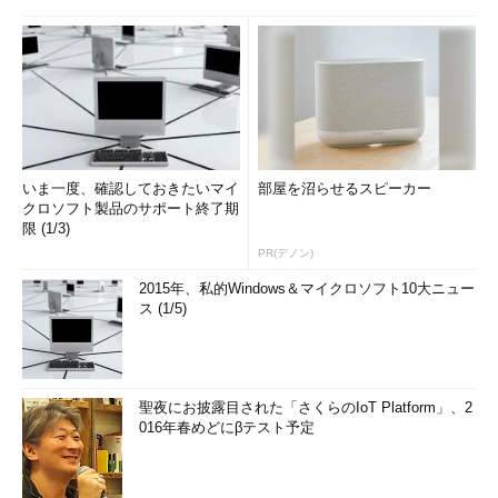
action
=
"input.cgi"
>
年齢を入力してください: 
<input
type
=
"text"
size
=
"3"
>
歳
<br>
<p>
どのケーキが一番好きですか？
<br>
<input
type
=
"radio"
name
=
"cake"
value
=
"marron"
>
マロンケーキ
<br>
<input
type
=
"radio"
name
=
"cake"
value
=
"crape"
>
クレープ
<br>
いま一度、確認しておきたいマイ
部屋を沼らせるスピーカー
クロソフト製品のサポート終了期
<input
type
=
"radio"
name
=
"cake"
限 (1/3)
value
=
"chocolat"
>
チョコレートケーキ
<br>
PR(デノン)
<input
type
=
"submit"
value
=
"送信"
>
2015年、私的Windows＆マイクロソフト10大ニュー
</form>
ス (1/5)
聖夜にお披露目された「さくらのIoT Platform」、2
016年春めどにβテスト予定