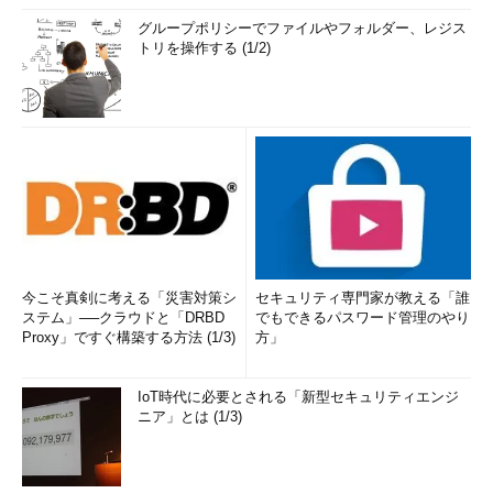
図5 ラジオボタンを使ったアプリケーションの例
グループポリシーでファイルやフォルダー、レジス
トリを操作する (1/2)
年齢欄の入力チェックを正しく行っただけでは不十分である。
このページで送信ボタンを押すと、ネットワーク上では以下のよ
うにデータが送信されている。
POST 
/
path
/
cake
.
cgi HTTP
/
1.0
（途中省略）
age
=
18
&
cake
=
marron
ここにはラジオボタンから選択されたかどうかの情報はまった
く含まれておらず、パラメータ名とパラメータ値が列挙されてい
今こそ真剣に考える「災害対策シ
セキュリティ専門家が教える「誰
るだけとなる。攻撃者は次のように、ラジオボタンの代わりに年
ステム」──クラウドと「DRBD
でもできるパスワード管理のやり
齢欄と同様のテキストボックスにしたページを用意する。
Proxy」ですぐ構築する方法 (1/3)
方」
<form
method
=
"POST"
IoT時代に必要とされる「新型セキュリティエンジ
action
=
"http://www.example.com/input.cgi"
ニア」とは (1/3)
>
年齢を入力してください: 
<input
type
=
"text"
size
=
"3"
>
歳
<br>