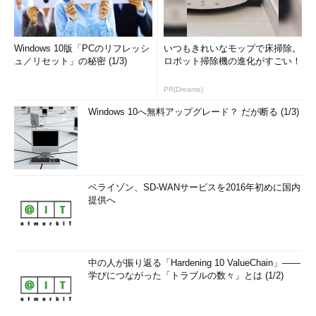
であるので注意しなければならない。例えば、JavaScriptの実行
をOffにしているユーザーはどうだろうか。JavaScriptによる入
力チェックがされないので、不正な値がサーバに送信されること
Windows 10版「PCのリフレッシ
いつもきれいなモップで床掃除。
になる。
ュ／リセット」の秘密 (1/3)
ロボット掃除機の進化がすごい！
また、入力フォームを攻撃者が用意していてそこからアクセス
PR(Dreame)
されてしまうと、JavaScriptによるチェックはまったく機能しな
Windows 10へ無料アップグレード？ だが断る (1/3)
い。JavaScriptなどによるクライアント側の入力チェックは、ユ
ーザーの入力ミスを正す効果については期待できるが、セキュリ
ティの効果はまったくないので、クライアント側チェックの有無
にかかわらずサーバ側でのチェックをすることを忘れてはいけな
い。
ベライゾン、SD-WANサービスを2016年初めに国内
提供へ
2.すべてのパラメータをチェックをする
図5
はラジオボタンを使ったアプリケーションの例である。年
齢を入力し3つの中から好きなケーキの種類を選択して送信す
中の人が振り返る「Hardening 10 ValueChain」――
る。
学びにつながった「トラブルの数々」とは (1/2)
<form
method
=
"POST"