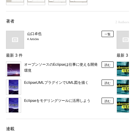
1
2
3
4
著者
2 Authors
山口卓也
一覧
4 Articles
最新 3 件
最新 3 件
オープンソースのEclipseは仕事に使える開発
読む
環境
EclipseUMLプラグインでUML図を描く
読む
Eclipseをモデリングツールに活用しよう
読む
連載