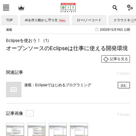
TOP
AIを作り動かし守り生かす
ロー/ノーコード
クラウドネイ
連載
2002年12月19日 公開
Eclipseを使おう！（1）
オープンソースのEclipseは仕事に使える開発環境
記事を見る
関連記事
1 Articles
連載：Eclipseではじめるプログラミング
読む
記事画像
＋
4 Images