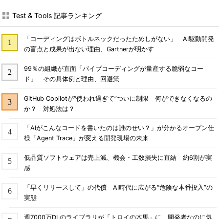
Test & Tools 記事ランキング
「コーディングはボトルネックだったためしがない」 AI駆動開発
の盲点と成果が出ない理由、Gartnerが明かす
99％の組織が直面「バイブコーディングが量産する脆弱なコー
ド」 その具体例と理由、回避策
GitHub Copilotが“使われ過ぎて”ついに制限 何ができなくなるの
か？ 対処法は？
「AIがこんなコードを書いたのは誰のせい？」が分かるオープン仕
様「Agent Trace」が変える開発現場の未来
低品質ソフトウェアは売上減、機会・工数損失に直結 約6割が実
感
「早くリリースして」の代償 AI時代に広がる“危険な本番投入”の
実態
週7000万DLのライブラリが「トロイの木馬」に 開発者なのに気