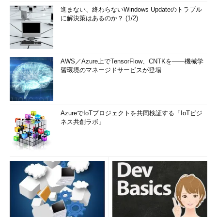
進まない、終わらないWindows Updateのトラブル
に解決策はあるのか？ (1/2)
AWS／Azure上でTensorFlow、CNTKを――機械学
習環境のマネージドサービスが登場
AzureでIoTプロジェクトを共同検証する「IoTビジ
ネス共創ラボ」