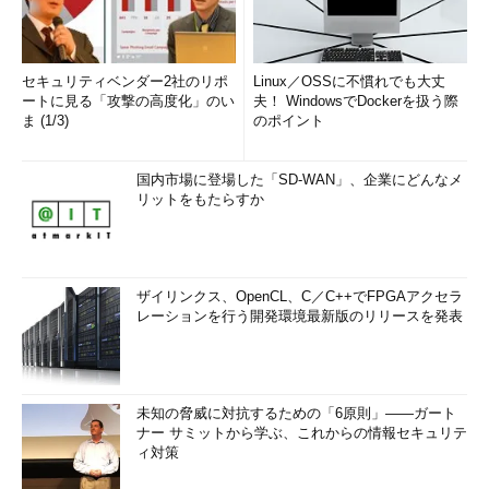
セキュリティベンダー2社のリポ
Linux／OSSに不慣れでも大丈
ートに見る「攻撃の高度化」のい
夫！ WindowsでDockerを扱う際
ま (1/3)
のポイント
国内市場に登場した「SD-WAN」、企業にどんなメ
リットをもたらすか
ザイリンクス、OpenCL、C／C++でFPGAアクセラ
レーションを行う開発環境最新版のリリースを発表
未知の脅威に対抗するための「6原則」――ガート
ナー サミットから学ぶ、これからの情報セキュリテ
ィ対策