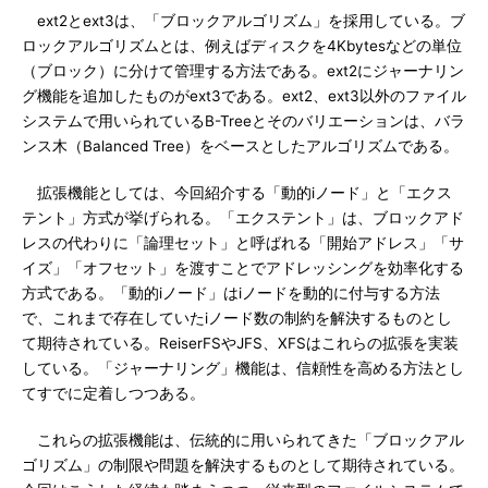
ext2とext3は、「ブロックアルゴリズム」を採用している。ブ
ロックアルゴリズムとは、例えばディスクを4Kbytesなどの単位
（ブロック）に分けて管理する方法である。ext2にジャーナリン
グ機能を追加したものがext3である。ext2、ext3以外のファイル
システムで用いられているB-Treeとそのバリエーションは、バラ
ンス木（Balanced Tree）をベースとしたアルゴリズムである。
拡張機能としては、今回紹介する「動的iノード」と「エクス
テント」方式が挙げられる。「エクステント」は、ブロックアド
レスの代わりに「論理セット」と呼ばれる「開始アドレス」「サ
イズ」「オフセット」を渡すことでアドレッシングを効率化する
方式である。「動的iノード」はiノードを動的に付与する方法
で、これまで存在していたiノード数の制約を解決するものとし
て期待されている。ReiserFSやJFS、XFSはこれらの拡張を実装
している。「ジャーナリング」機能は、信頼性を高める方法とし
てすでに定着しつつある。
これらの拡張機能は、伝統的に用いられてきた「ブロックアル
ゴリズム」の制限や問題を解決するものとして期待されている。