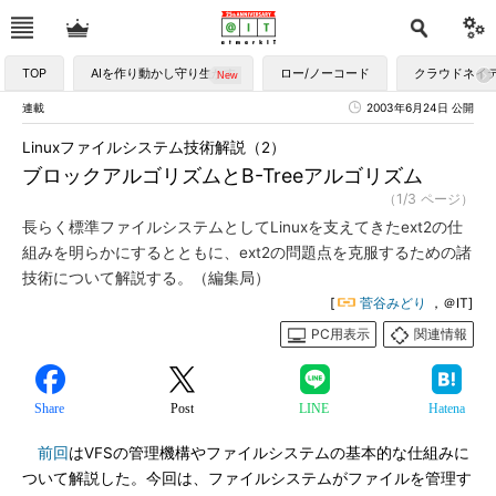
TOP
AIを作り動かし守り生かす
ロー/ノーコード
クラウドネイ
連載
2003年6月24日 公開
Linuxファイルシステム技術解説（2）
ブロックアルゴリズムとB-Treeアルゴリズム
（1/3 ページ）
長らく標準ファイルシステムとしてLinuxを支えてきたext2の仕
組みを明らかにするとともに、ext2の問題点を克服するための諸
技術について解説する。（編集局）
[
菅谷みどり
，＠IT]
PC用表示
関連情報
Share
Post
LINE
Hatena
前回
はVFSの管理機構やファイルシステムの基本的な仕組みに
ついて解説した。今回は、ファイルシステムがファイルを管理す