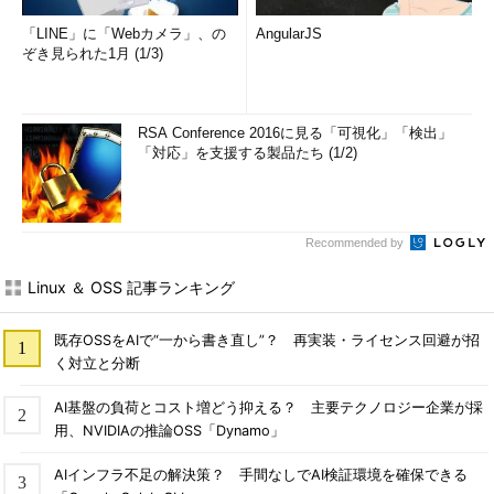
「LINE」に「Webカメラ」、の
AngularJS
ぞき見られた1月 (1/3)
RSA Conference 2016に見る「可視化」「検出」
「対応」を支援する製品たち (1/2)
Recommended by
Linux ＆ OSS 記事ランキング
既存OSSをAIで“一から書き直し”？ 再実装・ライセンス回避が招
く対立と分断
AI基盤の負荷とコスト増どう抑える？ 主要テクノロジー企業が採
用、NVIDIAの推論OSS「Dynamo」
AIインフラ不足の解決策？ 手間なしでAI検証環境を確保できる