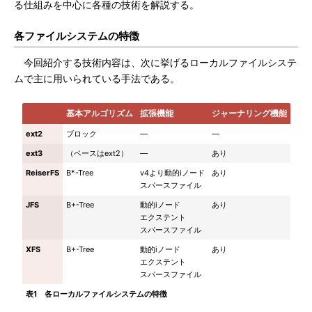
る仕組みを中心に各種の技術を解説する。
各ファイルシステムの特徴
今回紹介する技術内容は、次に挙げるローカルファイルシステ
ムで主に用いられている手法である。
基本アルゴリズム
拡張機能
ジャーナリング機能
ext2
ブロック
―
―
ext3
（ベースはext2）
―
あり
ReiserFS
B*-Tree
v4より動的iノード
あり
スパースファイル
JFS
B+-Tree
動的iノード
あり
エクステント
スパースファイル
XFS
B+-Tree
動的iノード
あり
エクステント
スパースファイル
表1 各ローカルファイルシステムの特徴