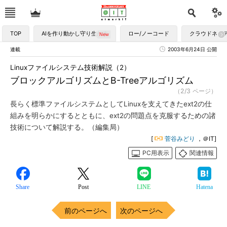
TOP
AIを作り動かし守り生かす
ロー/ノーコード
クラウドネイ
連載
2003年6月24日 公開
Linuxファイルシステム技術解説（2）
ブロックアルゴリズムとB-Treeアルゴリズム
（2/3 ページ）
長らく標準ファイルシステムとしてLinuxを支えてきたext2の仕
組みを明らかにするとともに、ext2の問題点を克服するための諸
技術について解説する。（編集局）
[
菅谷みどり
，＠IT]
PC用表示
関連情報
Share
Post
LINE
Hatena
前のページへ
次のページへ