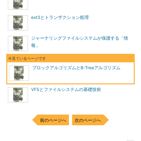
る。「グループディスクリプタ」は、「データブロックビットマ
ップ」や「iノードビットマップ」情報などを参照して空きブロ
ックや空きiノードを探し、データを割り当てる際に最適なブロ
ext3とトランザクション処理
ックを決定するのに使われる。
「データブロックビットマップ」と「iノードビットマップ」
ジャーナリングファイルシステムが保護する「情
は、ビットマップ情報である。ビットマップ情報は、あるデータ
報」
が使用中か未使用かを0か1のbitで保持している。1byte＝8bitsな
ので、80個のブロックの状態を10bytesで管理できる。
ブロックアルゴリズムとB-Treeアルゴリズム
書き込み／読み込みなどが行われる実際のデータ（
編注
）は、
「データブロック」に保持される。データブロックのサイズは、
ほかのブロックと同じ1024、2048、4096bytesのいずれかの値
VFSとファイルシステムの基礎技術
である（通常、デフォルトでは4096bytes）。iノードのアドレス
は128bytesなので、データブロックサイズを「1024」bytesにす
ると1ブロック当たり8つのiノード、「4096」bytesの場合は32
個のiノードを使用できる。これらは通常、ファイルシステムが
前のページへ
次のページへ
計算して割り当てる。「iノードテーブル」は、データブロック
とiノードを結び付けて、「どのディレクトリにどのような権限
を与えて保存しているか」といったファイル情報として管理して