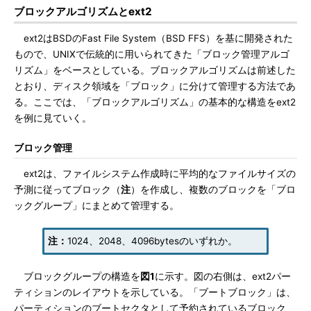
ブロックアルゴリズムとext2
ext2はBSDのFast File System（BSD FFS）を基に開発された
もので、UNIXで伝統的に用いられてきた「ブロック管理アルゴ
リズム」をベースとしている。ブロックアルゴリズムは前述した
とおり、ディスク領域を「ブロック」に分けて管理する方法であ
る。ここでは、「ブロックアルゴリズム」の基本的な構造をext2
を例に見ていく。
ブロック管理
ext2は、ファイルシステム作成時に平均的なファイルサイズの
予測に従ってブロック（
注
）を作成し、複数のブロックを「ブロ
ックグループ」にまとめて管理する。
注：
1024、2048、4096bytesのいずれか。
ブロックグループの構造を
図1
に示す。図の右側は、ext2パー
ティションのレイアウトを示している。「ブートブロック」は、
パーティションのブートセクタとして予約されているブロック