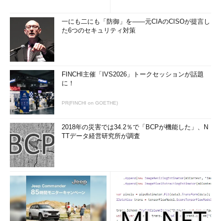
一にも二にも「防御」を――元CIAのCISOが提言し
た6つのセキュリティ対策
FINCHI主催「IVS2026」トークセッションが話題
に！
PR(FINCHI on GOETHE)
2018年の災害では34.2％で「BCPが機能した」、N
TTデータ経営研究所が調査