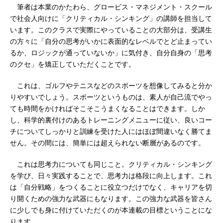
筆者は本業のかたわら、グロービス・マネジメント・スクール
で社会人向けに「クリティカル・シンキング」の講師を担当して
います。このクラスで実際にやっていることの大部分は、受講生
の方々に「自分の思考がいかに表面的なレベルでとど止まってい
るか、ロジックが通っていないか」に気付き、自分自身の「思考
のクセ」を矯正していただくことです。
これは、ゴルフやテニスなどのスポーツを想像してみると分か
りやすいでしょう。スポーツというものは、素人が自己流でやっ
ても時間をかければそこそこうまくなることはできます。しか
し、科学的裏付けのあるトレーニングメニューに従い、良いコー
チについてしっかりと訓練を受けた人にはほぼ間違いなく勝てま
せん。その間には、簡単には超えられない断層があるのです。
これは思考力についても同じこと。クリティカル・シンキング
を学び、日々実践することで、思考力は格段に向上します。これ
は「自分戦略」をつくることに役立つだけでなく、キャリアを切
り開くための強力な武器にもなります。この強力な武器を皆さん
に少しでも身に付けていただくのが本連載の目標ということにな
ります。