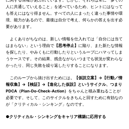
に関する情報があふれています。しかし、それらは常に「多くの
人に共通していえること」を述べているため、ヒントにはなって
も答えにはなり得ません。すべての人にまったく違った事情や環
境、能力があるので、最後は自分で考え、何らかの答えを出す必
要があります。
よくありがちなのは、新しい情報を仕入れては「自分には当て
はまらない」という理由で
【思考停止】
に陥り、また新たな情報
を探したり、やみくもに行動したりというループにハマってしま
うケースです。その結果、残念ながらいつまでも状況が変わらな
かったり、同じ失敗を繰り返したりすることになります。
このループから抜け出すためには
、【仮説立案】→【行動／情
報収集】→【検証】→【進化した仮説】というサイクル、つまり
PDCA（Plan-Do-Check-Action）
をちゃんと積み重ねることが
必要です。そして、このサイクルをきちんと回すために有効なの
が「クリティカル・シンキング」なのです。
●クリティカル・シンキングをキャリア構築に応用する