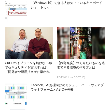
【Windows 10】できる人は知っているキーボード
ショートカット
CI/CDパイプラインを妨げない形
【西野亮廣】つくりたいものを追
でセキュリティを実現すれば、
求できる環境の作り方とは
「開発者や運用担当者に嫌われな
いWAF」は可能か
PR(FINCHI on GOETHE)
Faceook、AI処理向けのモジュラーハードウェアプ
ラットフォームとASICを発表