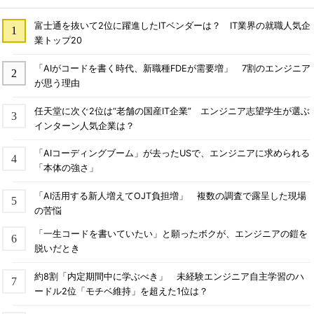
富士通を抜いて2位に躍進したITベンダーは？ IT業界の就職人気企
業トップ20
「AIがコードを書く時代、新職種FDEが需要増」 7割のエンジニア
が思う理由
任天堂に次ぐ2位は“老舗の国産IT企業” エンジニア志望学生が選ぶ
インターン人気企業は？
「AIコーディングブーム」が去ったUSで、エンジニアに求められる
「本体の強さ」
「AI活用する新人増えてOJT負担増」 複数の調査で露呈した現場
の苦悩
「一生コードを書いていたい」と願ったボクが、エンジニアの鎧を
脱いだとき
約8割「内定期間中に学ぶべき」 未経験エンジニア自主学習のハ
ードル2位「モチベ維持」を超えた1位は？