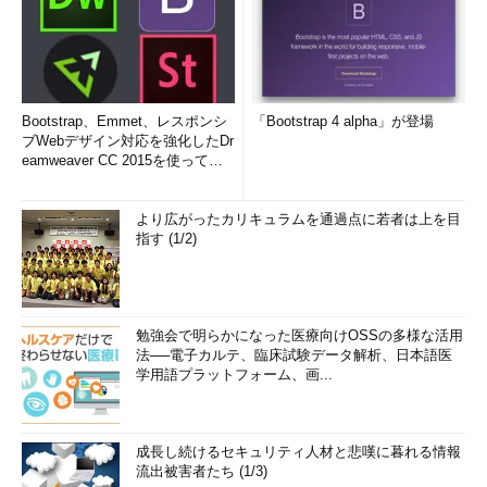
Bootstrap、Emmet、レスポンシ
「Bootstrap 4 alpha」が登場
ブWebデザイン対応を強化したDr
eamweaver CC 2015を使って
み...
より広がったカリキュラムを通過点に若者は上を目
指す (1/2)
勉強会で明らかになった医療向けOSSの多様な活用
法──電子カルテ、臨床試験データ解析、日本語医
学用語プラットフォーム、画...
成長し続けるセキュリティ人材と悲嘆に暮れる情報
流出被害者たち (1/3)