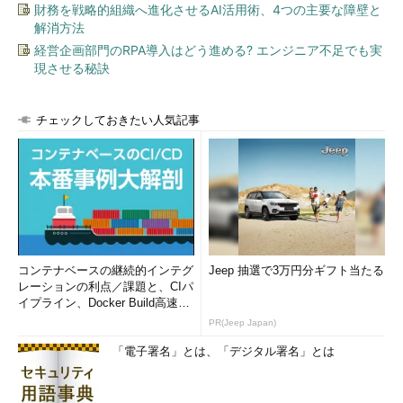
財務を戦略的組織へ進化させるAI活用術、4つの主要な障壁と
解消方法
経営企画部門のRPA導入はどう進める? エンジニア不足でも実
現させる秘訣
チェックしておきたい人気記事
コンテナベースの継続的インテグ
Jeep 抽選で3万円分ギフト当たる
レーションの利点／課題と、CIパ
イプライン、Docker Build高速化
のコツ (1/2...
PR(Jeep Japan)
「電子署名」とは、「デジタル署名」とは