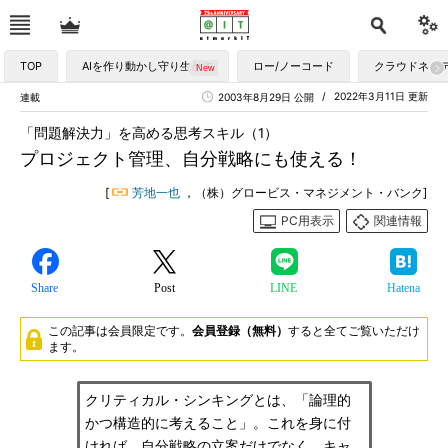
TOP
AIを作り動かし守り生かす
ロー/ノーコード
クラウドネイ
2022年3月11日 更新
連載
2003年8月29日 公開
「問題解決力」を高める思考スキル（1）
プロジェクト管理、自分戦略にも使える！
[
芳地一也
，（株）グロービス・マネジメント・バンク]
PC用表示
関連情報
Share
Post
LINE
Hatena
この記事は会員限定です。
会員登録（無料）
すると全てご覧いただけ
ます。
クリティカル・シンキングとは、「論理的
かつ構造的に考えること」。これを身に付
ければ、自分戦略の立案だけでなく、キャ