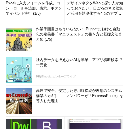
Excelに入力フォームを作成、コ
デザインネタをWebで探す人が知
ントロールを追加、表示、ボタン
っておきたい、日ごろのネタ収集
でイベント実行 (1/3)
と活用を効率化する4つのアプリ
(1/3)
作業手順書はもういらない！ Puppetにおける自動
化の定義書「マニフェスト」の書き方と基礎文法ま
とめ (1/5)
社内データを扱えないAIを卒業 アプリ横断検索で
一元化
PR(ITmedia エンタープライズ)
高速で安全、安定した専用線接続が理想のシステム
構築のカギに――マンパワーが「ExpressRoute」を
導入した理由