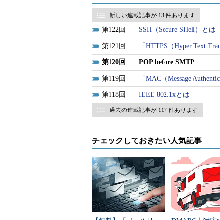
新しい連載記事が 13 件あります
■
HTTPS
122
SSH（Secure SHell）とは
■
ssh（Secure Shell）
121
「HTTPS（Hyper Text Tran
120
POP before SMTP
119
「MAC（Message Authenti
118
IEEE 802.1xとは
過去の連載記事が 117 件あります
チェックしておきたい人気記事