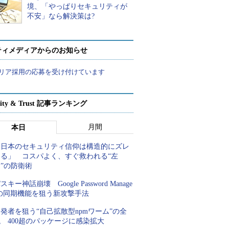
境、「やっぱりセキュリティが
不安」なら解決策は?
ティメディアからのお知らせ
リア採用の応募を受け付けています
rity & Trust 記事ランキング
月間
本日
「日本のセキュリティ信仰は構造的にズレ
てる」 コスパよく、すぐ救われる“左
”の防衛術
スキー神話崩壊 Google Password Manage
rの同期機能を狙う新攻撃手法
発者を狙う“自己拡散型npmワーム”の全
 400超のパッケージに感染拡大