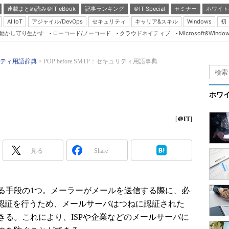
連載まとめ読み＠IT eBook
記事ランキング
＠IT Special
セミナー
ホワイト
AI IoT
アジャイル/DevOps
セキュリティ
キャリア&スキル
Windows
初
り動かし守り生かす
ローコード/ノーコード
クラウドネイティブ
Microsoft&Windo
Server & Storage
HTML5 + UX
ティ用語辞典
POP before SMTP：セキュリティ用語事典
Smart & Social
Coding Edge
ホワ
Java Agile
[
＠IT
]
Database Expert
Linux ＆ OSS
見る
Share
Master of IP Networ
Security & Trust
Test & Tools
手段の1つ。メーラーがメールを送信する際に、必
ocol）による認証を行うため、メールサーバはつねに認証された
Insider.NET
きる。これにより、ISPや企業などのメールサーバに
ブログ