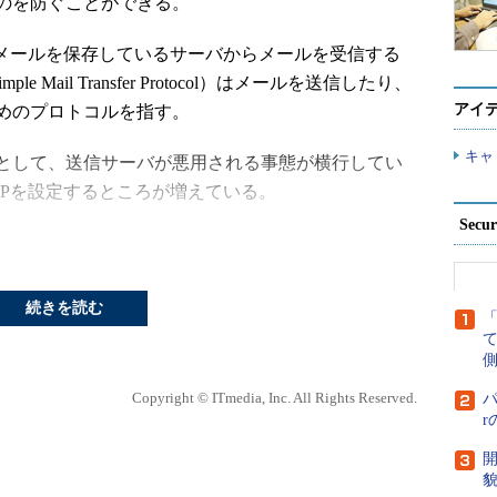
のを防ぐことができる。
col）は電子メールを保存しているサーバからメールを受信する
 Mail Transfer Protocol）はメールを送信したり、
アイ
めのプロトコルを指す。
キャ
として、送信サーバが悪用される事態が横行してい
e SMTPを設定するところが増えている。
Secu
ルサーバの場合、認証→受信→回線切断のように通
ーズするようなメーラーでは、送受信を行うことが
イル機器には、いまだにそのような設定がハードウ
続きを読む
り、利用に当たっては注意が必要だ。
側
け取りを完了しないと、送信のプロセスに移行でき
Copyright © ITmedia, Inc. All Rights Reserved.
パ
たまっている場合や毎回多数のメールを受け取るよ
間がかかってしまうところが欠点である。
開
貌