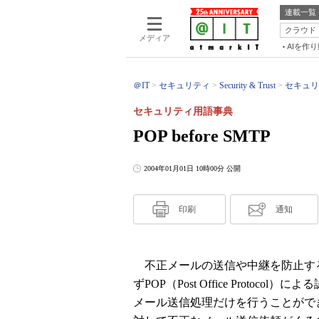
連載一覧
クラウド
メディア
AIを作
＠IT
セキュリティ
Security & Trust
セキュリ
セキュリティ用語事典
POP before SMTP
2004年01月01日 10時00分 公開
印刷
通知
不正メールの送信や中継を防止する
ずPOP（Post Office Prot
メール送信処理だけを行うことがで