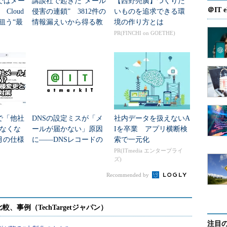
ではメー
講談社で起きた“メール
【西野亮廣】つくりた
＠IT e
Cloud
侵害の連鎖” 3812件の
いものを追求できる環
で狙う“最
情報漏えいから得る教
境の作り方とは
訓
PR(FINCHI on GOETHE)
lで「他社
DNSの設定ミスが「メ
社内データを扱えないA
なくな
ールが届かない」原因
Iを卒業 アプリ横断検
1月の仕様
に――DNSレコードの
索で一元化
べき対
チェックポイントを解
PR(ITmedia エンタープライ
ズ)
説
Recommended by
注目