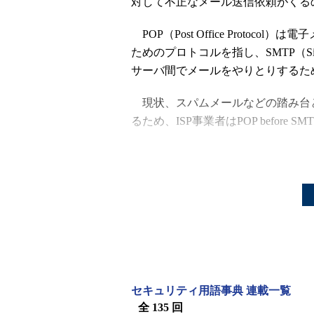
対して不正なメール送信依頼がくる
POP（Post Office Proto
ためのプロトコルを指し、SMTP（Simple
サーバ間でメールをやりとりするた
現状、スパムメールなどの踏み台
るため、ISP事業者はPOP befor
このような設定を行っているメー
信が終わるたびにセッションをクロ
できない点が不便になる。特にモバ
ェア上にて制限されていることがあ
また、受信または受信リストの受
ない仕組みのため、大量にメールが
うなユーザーの場合、送信までに時
セキュリティ用語事典 連載一覧
全 135 回
関連用語