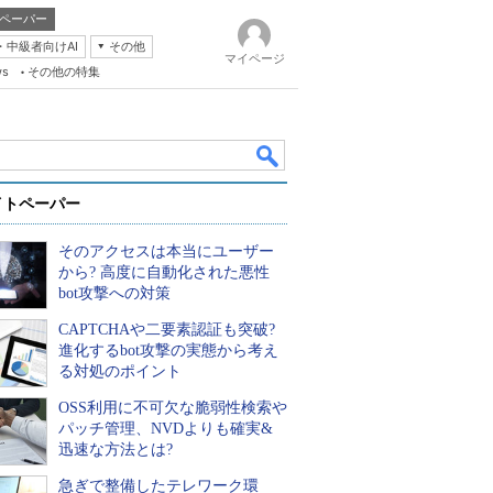
ペーパー
・中級者向けAI
その他
マイページ
ws
その他の特集
イトペーパー
そのアクセスは本当にユーザー
から? 高度に自動化された悪性
bot攻撃への対策
CAPTCHAや二要素認証も突破?
k
進化するbot攻撃の実態から考え
る対処のポイント
OSS利用に不可欠な脆弱性検索や
パッチ管理、NVDよりも確実&
迅速な方法とは?
急ぎで整備したテレワーク環