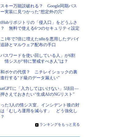
スキー万能説破れる？ Google同期パス
キー実装に見つかった“想定外の穴”
itHubリポジトリの「侵入口」をどうふさ
ぐ？ 無料で使える6つのセキュリティ設定
こ1年で7倍に増えたn8nを悪用したデバイ
ス追跡とマルウェア配布の手口
「パスワードを使い回している人」が6割
超 情シスが“特に警戒すべき人”は？
平和ボケの代償？ ニチレイショックの裏
進行する“ド級のデータ漏えい”
hatGPTに「入力してはいけない」5項目―
押さえておきたい“生成AIのNGリスト”
たった3人の情シス室、インシデント後の対
策は「むしろ運用を減らす」 どう強化し
た？
»
ランキングをもっと見る