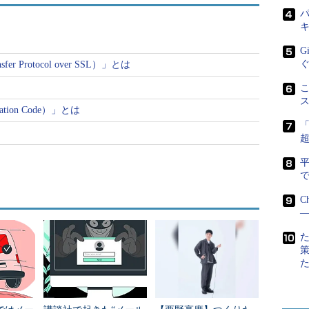
パ
G
sfer Protocol over SSL）」とは
こ
cation Code）」とは
で
C
―