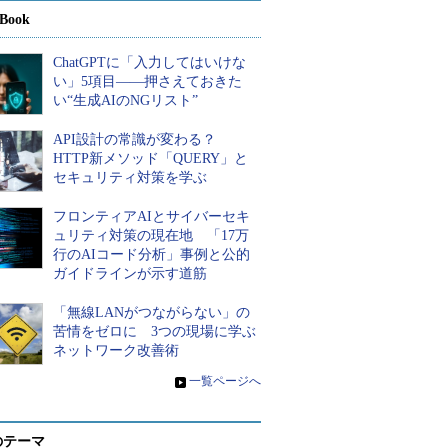
Book
ChatGPTに「入力してはいけな
い」5項目――押さえておきた
い“生成AIのNGリスト”
API設計の常識が変わる？
HTTP新メソッド「QUERY」と
セキュリティ対策を学ぶ
フロンティアAIとサイバーセキ
ュリティ対策の現在地 「17万
行のAIコード分析」事例と公的
ガイドラインが示す道筋
「無線LANがつながらない」の
苦情をゼロに 3つの現場に学ぶ
ネットワーク改善術
»
一覧ページへ
のテーマ