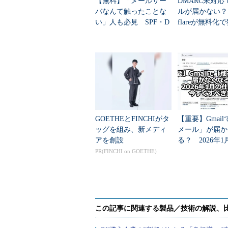
【無料】「メールサー
DMARC未対応
バなんて触ったことな
ルが届かない？ 
い」人も必見 SPF・D
flareが無料化
KIM・DMARCの基礎が
後の障壁”
学べる電子書籍75ペー
ジ
GOETHEとFINCHIがタ
【重要】Gmai
ッグを組み、新メディ
メール」が届か
アを創設
る？ 2026年
変更と今すぐす
PR(FINCHI on GOETHE)
策