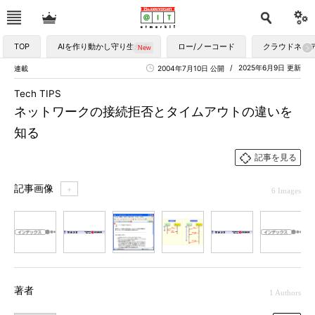
TOP
AIを作り動かし守り生かす
ロー/ノーコード
クラウドネイ
2025年6月9日 更新
連載
2004年7月10日 公開
Tech TIPS
ネットワークの接続拒否とタイムアウトの違いを
知る
記事を見る
記事画像
＋
6 Images
1
2
3
4
5
6
著者
1 Authors