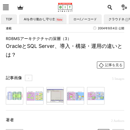
TOP
AIを作り動かし守り生かす
ロー/ノーコード
クラウドネイ
連載
2004年9月4日 公開
RDBMSアーキテクチャの深層（3）
OracleとSQL Server、導入・構築・運用の違いと
は？
記事を見る
記事画像
＋
5 Images
1
2
3
4
5
著者
2 Authors