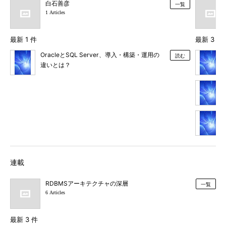
白石善彦
一覧
1 Articles
最新 1 件
最新 3 件
OracleとSQL Server、導入・構築・運用の
読む
違いとは？
連載
RDBMSアーキテクチャの深層
一覧
6 Articles
最新 3 件