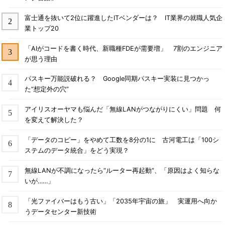
富士通を抜いて2位に躍進したITベンダーは？ IT業界の就職人気企
業トップ20
「AIがコードを書く時代、新職種FDEが需要増」 7割のエンジニア
が思う理由
パスキー万能説破れる？ Google同期パスキー実装に見つかっ
た“想定外の穴”
アイリスオーヤマも悩んだ「無線LANがつながりにくい」問題 何
を変えて解決した？
「データのコピー」をやめて工数を8分の1に 古河電工は「100シ
ステムのデータ統合」をどう実現？
無線LANが不調になったら“ルーター再起動”、「原因はよく知らな
いが……」
「光ファイバーはもう古い」「2035年宇宙の旅」 実運用へ向か
うデータセンター新技術