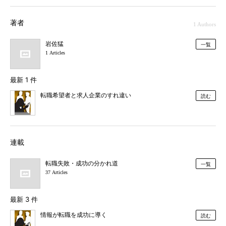
著者
1 Authors
岩佐猛
一覧
1 Articles
最新 1 件
転職希望者と求人企業のすれ違い
読む
連載
転職失敗・成功の分かれ道
一覧
37 Articles
最新 3 件
情報が転職を成功に導く
読む