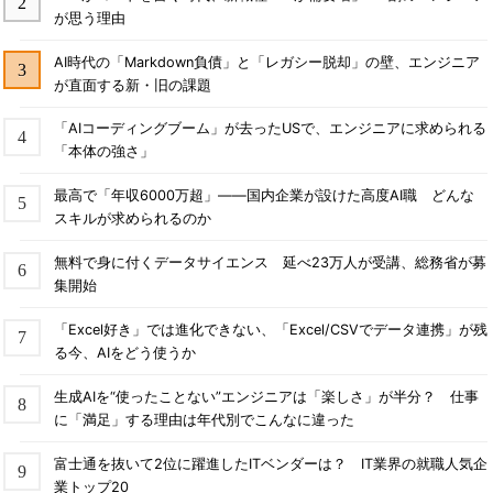
が思う理由
AI時代の「Markdown負債」と「レガシー脱却」の壁、エンジニア
が直面する新・旧の課題
「AIコーディングブーム」が去ったUSで、エンジニアに求められる
「本体の強さ」
最高で「年収6000万超」――国内企業が設けた高度AI職 どんな
スキルが求められるのか
無料で身に付くデータサイエンス 延べ23万人が受講、総務省が募
集開始
「Excel好き」では進化できない、「Excel/CSVでデータ連携」が残
る今、AIをどう使うか
生成AIを“使ったことない”エンジニアは「楽しさ」が半分？ 仕事
に「満足」する理由は年代別でこんなに違った
富士通を抜いて2位に躍進したITベンダーは？ IT業界の就職人気企
業トップ20