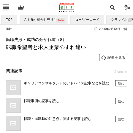
TOP
AIを作り動かし守り生かす
ロー/ノーコード
クラウドネイ
連載
2005年7月13日 公開
転職失敗・成功の分かれ道（8）
転職希望者と求人企業のすれ違い
記事を見る
関連記事
3 Articles
キャリアコンサルタントのアドバイス記事などを読む
読む
転職事例の記事を読む
読む
転職・退職時の注意点に関する記事を読む
読む