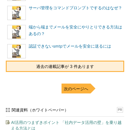
微妙に違っていて、よく見るとそれぞれ別々の特徴を持っていま
サーバ管理をコマンドプロンプトでするのはなぜ？
す。具体的には、scpは「リモートマシンでのプログラム実行」
の仕組みで、sftpは「サブシステムの実行」の仕組みで動いてい
ます。
端から端までメールを安全にやりとりできる方法は
あるの？
軽快さのscp、高機能のsftp
認証できないsmtpでメールを安全に送るには
過去の連載記事が 3 件あります
次のページへ
関連資料（ホワイトペーパー）
PR
AI活用のつまずきポイント 「社内データ活用の壁」を乗り越
える方法とは