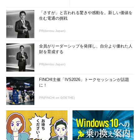
「さすが」と言われる驚きや感動を。新しい価値を
生む電通の挑戦
PR(dentsu Japan)
全員がリーダーシップを発揮し、自分より優れた人
財を育成する
PR(dentsu Japan)
FINCHI主催「IVS2026」トークセッションが話題
に！
PR(FINCHI on GOETHE)