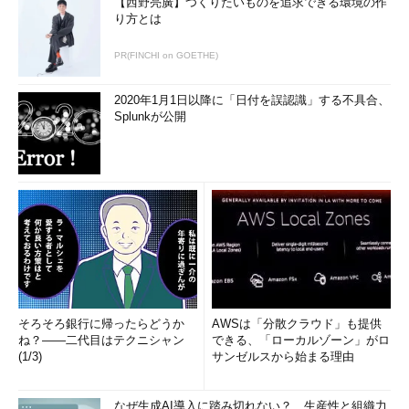
【西野亮廣】つくりたいものを追求できる環境の作
り方とは
PR(FINCHI on GOETHE)
2020年1月1日以降に「日付を誤認識」する不具合、
Splunkが公開
そろそろ銀行に帰ったらどうか
AWSは「分散クラウド」も提供
ね？――二代目はテクニシャン
できる、「ローカルゾーン」がロ
(1/3)
サンゼルスから始まる理由
なぜ生成AI導入に踏み切れない？ 生産性と組織力