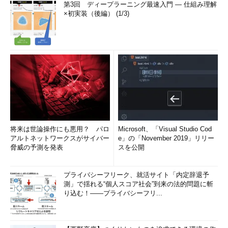
第3回 ディープラーニング最速入門 ― 仕組み理解
×初実装（後編） (1/3)
将来は世論操作にも悪用？ パロ
Microsoft、「Visual Studio Cod
アルトネットワークスがサイバー
e」の「November 2019」リリー
脅威の予測を発表
スを公開
プライバシーフリーク、就活サイト「内定辞退予
測」で揺れる“個人スコア社会”到来の法的問題に斬
り込む！――プライバシーフリ...