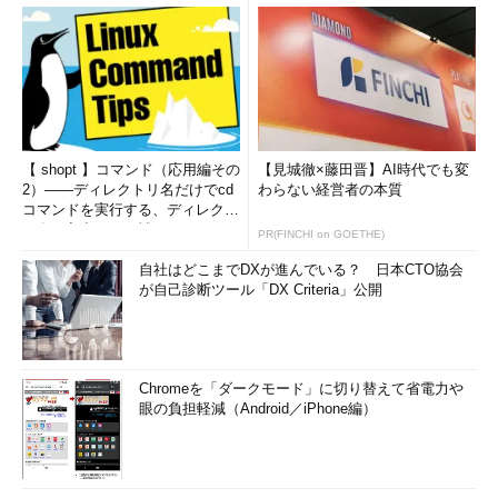
【 shopt 】コマンド（応用編その
【見城徹×藤田晋】AI時代でも変
2）――ディレクトリ名だけでcd
わらない経営者の本質
コマンドを実行する、ディレクト
リ名の入力ミスを補正...
PR(FINCHI on GOETHE)
自社はどこまでDXが進んでいる？ 日本CTO協会
が自己診断ツール「DX Criteria」公開
Chromeを「ダークモード」に切り替えて省電力や
眼の負担軽減（Android／iPhone編）