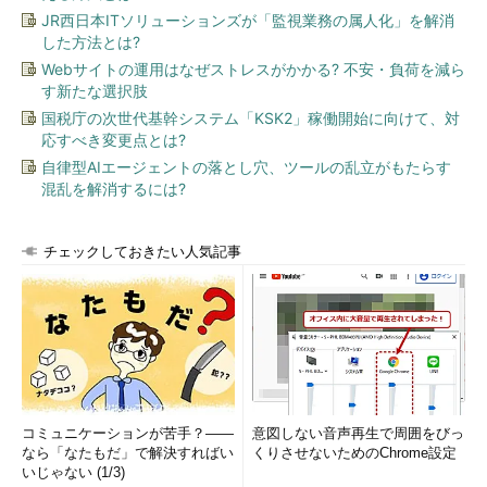
JR西日本ITソリューションズが「監視業務の属人化」を解消
した方法とは?
Webサイトの運用はなぜストレスがかかる? 不安・負荷を減ら
す新たな選択肢
国税庁の次世代基幹システム「KSK2」稼働開始に向けて、対
応すべき変更点とは?
自律型AIエージェントの落とし穴、ツールの乱立がもたらす
混乱を解消するには?
チェックしておきたい人気記事
コミュニケーションが苦手？――
意図しない音声再生で周囲をびっ
なら「なたもだ」で解決すればい
くりさせないためのChrome設定
いじゃない (1/3)