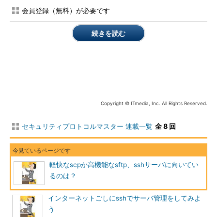
リモートコンソール機能はsshの重要な機能の1つです。しかし
会員登録（無料）が必要です
このほかにもsshは、「リモートマシンでのプログラム実行」機
能や「サブシステムの実行」機能を備えています。これらを上手
続きを読む
に使うと、安全なファイル転送ができます。
もう少し具体的にいうと、通信相手のコンピュータで「ファイ
ルの内容をsshの通信路を使ってこちらに送ってくるプログラ
ム」を実行すると、ファイル転送ができるようになります。また
は、ftpサーバのようなファイル転送専用のサービスを動かす方
法もあります。
Copyright © ITmedia, Inc. All Rights Reserved.
sshのファイル転送は1種類だけですか？
セキュリティプロトコルマスター 連載一覧
全 8 回
現在、sshで使われているファイル転送の方法には、scpとsftp
の2種類があります。この2つの違いが意識されることは少ないよ
軽快なscpか高機能なsftp、sshサーバに向いてい
うで、「どういう場合にどちらを使わなければならない」といっ
るのは？
た使い分けはあまりされないようです。
実際のところ、この2つを見て「ファイルを転送する」働きそ
インターネットごしにsshでサーバ管理をしてみよ
のものには大きな違いはありません。しかし動いている仕組みは
う