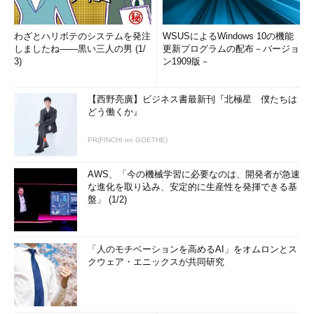
わざとハリボテのシステムを発注
WSUSによるWindows 10の機能
しましたね――黒い三人の男 (1/
更新プログラムの配布－バージョ
3)
ン1909版－
【西野亮廣】ビジネス書最新刊『北極星 僕たちは
どう働くか』
PR(FINCHI on GOETHE)
AWS、「今の機械学習に必要なのは、開発者が急速
な進化を取り込み、安定的に生産性を発揮できる基
盤」 (1/2)
「人のモチベーションを高めるAI」をオムロンとス
クウェア・エニックスが共同研究