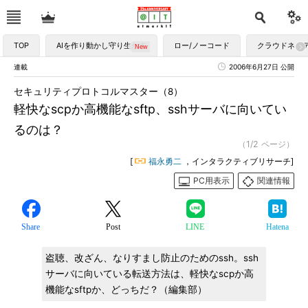
TOP
AIを作り動かし守り生かす
ロー/ノーコード
クラウドネイ
連載
2006年6月27日 公開
セキュリティプロトコルマスター（8）
軽快なscpか高機能なsftp、sshサーバに向いてい
るのは？
（1/2 ページ）
[
福永勇二
，インタラクティブリサーチ]
PC用表示
関連情報
Share
Post
LINE
Hatena
盗聴、改ざん、なりすまし防止のためのssh。ssh
サーバに向いている転送方法は、軽快なscpか高
機能なsftpか、どっちだ？（編集部）