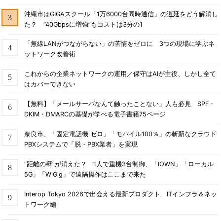
沖縄市はGIGAスクール「1万6000台同時通信」の遅延をどう解消し
た？ “40Gbpsに増強”もコストは3分の1
「無線LANがつながらない」の苦情をゼロに 3つの現場に学ぶネ
ットワーク改善術
これからの企業ネットワークの運用／保守はAIが主役、しかし全て
はカバーできない
【無料】「メールサーバなんて触ったことない」人も必見 SPF・
DKIM・DMARCの基礎が学べる電子書籍75ページ
奈良市、「固定電話機 ゼロ」「モバイル100％」の斬新なクラウド
PBXシステムで「脱・PBX業者」を実現
“距離の壁”が消えた？ 1人で重機3台制御、「IOWN」「ローカル
5G」「WiGig」で遠隔操作はここまで来た
Interop Tokyo 2026で出会える最新プロダクト ITインフラ＆ネッ
トワーク編