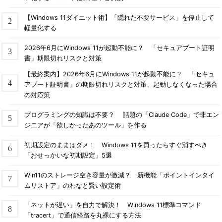
【Windows 11ダイエット術】「隠れた不要サービス」を停止して
軽量化する
2026年6月にWindows 11が起動不能に？ 「セキュアブート証明
書」期限切れリスクと対策
【最終案内】2026年6月にWindows 11が起動不能に？ 「セキュ
アブート証明書」の期限切れリスクと対策、起動しなくなった場合
の対応策
プログラミングの知識は不要？ 話題の「Claude Code」で非エン
ジニアが「欲しかったあのツール」を作る
初期設定のままはダメ！ Windows 11を買ったらすぐ消すべき
「おせっかいな初期設定」5選
Win11のストレージ空き容量が激減？ 新機能「ポイントインタイ
ムリストア」のわなと賢い設定術
「ネットが遅い」を自力で解決！ Windows 11標準コマンド
「tracert」で通信経路を丸裸にする方法