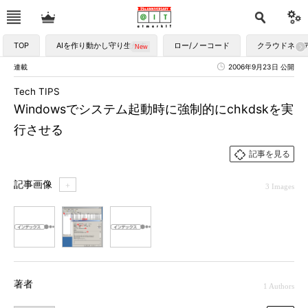
TOP
AIを作り動かし守り生かす
ロー/ノーコード
クラウドネイ
連載
2006年9月23日 公開
Tech TIPS
Windowsでシステム起動時に強制的にchkdskを実
行させる
記事を見る
記事画像
＋
3 Images
1
2
3
著者
1 Authors