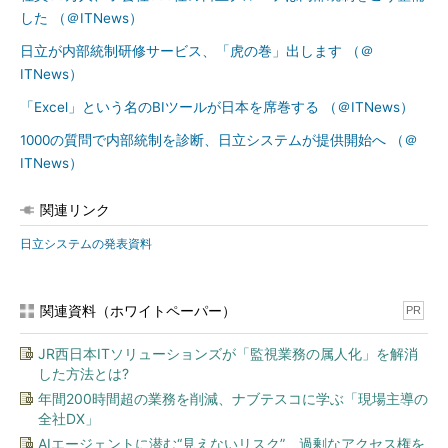
した （＠ITNews）
日立が内部統制研修サービス、「虎の巻」出します （＠
ITNews）
「Excel」という名のBIツールが日本を席巻する （＠ITNews）
1000の質問で内部統制を診断、日立システムが提供開始へ （＠
ITNews）
関連リンク
日立システムの発表資料
関連資料（ホワイトペーパー）
PR
JR西日本ITソリューションズが「監視業務の属人化」を解消
した方法とは?
年間200時間超の業務を削減、ナブテスコに学ぶ「現場主導の
全社DX」
AIエージェントに潜む“見えないリスク”、過剰なアクセス権を