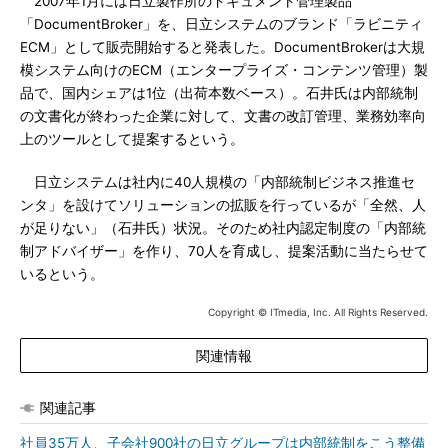
2007年1月には日立製作所のドキュメント管理製品
「DocumentBroker」を、日立システムのブランド「ラビニティ
ECM」として販売開始すると発表した。DocumentBrokerは大規
模システム向けのECM（エンタープライズ・コンテンツ管理）製
品で、国内シェアは1位（出荷本数ベース）。石井氏は内部統制
の文書化が終わった企業に対して、文書の改訂管理、業務効率向
上のツールとして提案するという。
日立システムは社内に40人規模の「内部統制ビジネス推進セ
ンタ」を設けてソリューションの拡販を行っているが「全然、人
が足りない」（石井氏）状況。そのため社内認定制度の「内部統
制アドバイザー」を作り、70人を育成し、提案活動に当たらせて
いるという。
Copyright © ITmedia, Inc. All Rights Reserved.
関連情報
関連記事
社員35万人、子会社900社の日立グループは内部統制をこう整備