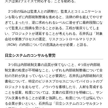
スクは第2フェイズで対応する」ことを勧める。
2つ目の悩みは監査人との調整だ。監査人とコミュニケーショ
ンを取らずに内部統制整備を進めると、法律の枠を超えてやりす
ぎてしまったり、逆に求められるレベルに達せずに最終段階にな
って監査人に指摘を受けることがある。工程が後戻りしてしま
い、プロジェクトが遅延することが考えられる。石井氏は「対象
会社や業務プロセスの選定、リスクコントロールマトリクス
（RCM）の内容についての意識あわせが必要」と語る。
日立システムのコンサルも苦労
3つ目は内部統制文書の品質が保てないこと、4つ目が内部統
制文書の粒度が不明確なこと。いずれも内部統制整備について全
社の方針が決まっていないことが要因だ。石井氏は内部統制の文
書化について、特定のビジネスプロセスについてパイロットのプ
ロジェクトを走らせて、ノウハウを蓄積したり、人材を育成する
ことを提案。粒度については、文書の位置付けを明確にし、サン
プル文書を作ることが必要と強調した。粒度については悩んでい
る企業が多いといい、石井氏は「日立システムのコンサルタント