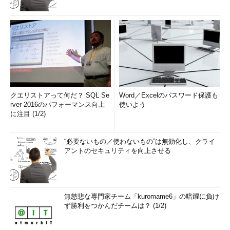
クエリストアって何だ？ SQL Se
Word／Excelのパスワード保護も
rver 2016のパフォーマンス向上
使いよう
に注目 (1/2)
“必要ないもの／使わないもの”は無効化し、クライ
アントのセキュリティを向上させる
無慈悲な専門家チーム「kuromame6」の暗躍に負け
ず勝利をつかんだチームは？ (1/2)