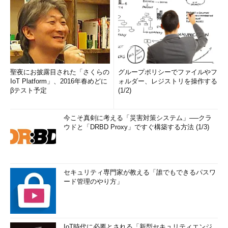
聖夜にお披露目された「さくらの
グループポリシーでファイルやフ
IoT Platform」、2016年春めどに
ォルダー、レジストリを操作する
βテスト予定
(1/2)
今こそ真剣に考える「災害対策システム」──クラ
ウドと「DRBD Proxy」ですぐ構築する方法 (1/3)
セキュリティ専門家が教える「誰でもできるパスワ
ード管理のやり方」
IoT時代に必要とされる「新型セキュリティエンジ