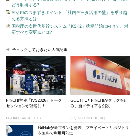
どう制御する?
AI活用のつまずきポイント 「社内データ活用の壁」を乗り越
える方法とは
国税庁の次世代基幹システム「KSK2」稼働開始に向けて、対
応すべき変更点とは?
チェックしておきたい人気記事
FINCHI主催「IVS2026」トーク
GOETHEとFINCHIがタッグを組
セッションが話題に！
み、新メディアを創設
PR(FINCHI on GOETHE)
PR(FINCHI on GOETHE)
GitHubが新プランを発表、プライベートリポジトリ
を無料で利用可能に