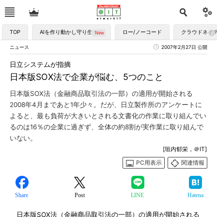
TOP
AIを作り動かし守り生かす
ロー/ノーコード
クラウドネイ
ニュース
2007年2月27日 公開
日立システムが指摘
日本版SOX法で企業が悩む、5つのこと
日本版SOX法（金融商品取引法の一部）の適用が開始される
2008年4月まであと1年少々。だが、日立製作所のアンケートに
よると、最も負荷が大きいとされる文書化の作業に取り組んでい
るのは16％の企業に過ぎず、全体の約8割が実作業に取り組んで
いない。
[垣内郁栄，＠IT]
PC用表示
関連情報
Share
Post
LINE
Hatena
日本版SOX法（金融商品取引法の一部）の適用が開始される