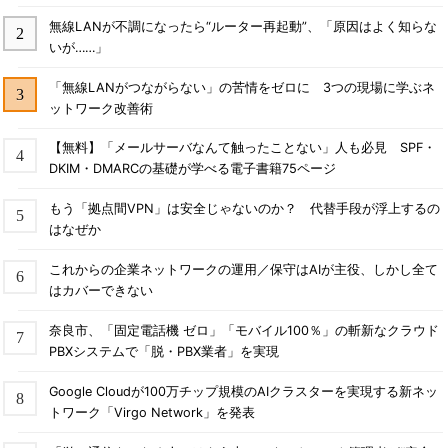
無線LANが不調になったら“ルーター再起動”、「原因はよく知らな
いが……」
「無線LANがつながらない」の苦情をゼロに 3つの現場に学ぶネ
ットワーク改善術
【無料】「メールサーバなんて触ったことない」人も必見 SPF・
DKIM・DMARCの基礎が学べる電子書籍75ページ
もう「拠点間VPN」は安全じゃないのか？ 代替手段が浮上するの
はなぜか
これからの企業ネットワークの運用／保守はAIが主役、しかし全て
はカバーできない
奈良市、「固定電話機 ゼロ」「モバイル100％」の斬新なクラウド
PBXシステムで「脱・PBX業者」を実現
Google Cloudが100万チップ規模のAIクラスターを実現する新ネッ
トワーク「Virgo Network」を発表