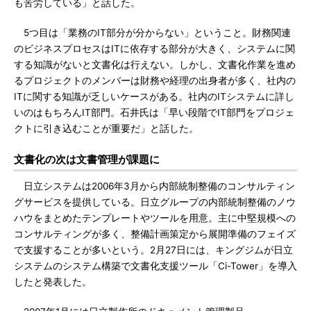
も苦労している」と話した。
5つ目は「業務のIT部分が分からない」ということ。財務関連
のビジネスプロセスはITに依存する部分が大きく、システムに関
する知識がないと文書化は行えない。しかし、文書化作業を進め
るプロジェクトのメンバーは財務や経理の出身者が多く、社内の
ITに関する知識が乏しいケースがある。社内のITシステムに詳し
いのはもちろんIT部門。石井氏は「早い段階でIT部門をプロジェ
クトに引き込むことが重要だ」と話した。
文書化の次は文書管理が課題に
日立システムは2006年3月から内部統制整備のコンサルティン
グサービスを提供している。日立グループの内部統制整備のノウ
ハウをまとめたテンプレートやツールを用意。主に中堅規模への
コンサルティングが多く、整備計画策定から展開準備のフェイズ
で支援することが多いという。2月27日には、キングジムが日立
システムのシステム構築で文書化支援ツール「Ci-Tower」を導入
したと発表した。