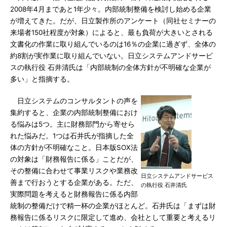
2008年4月まであと1年少々。内部統制整備を検討し始める企業
が増えてきた。だが、日立製作所のアンケート（同社セミナーの
来場者150社程度が対象）によると、最も負荷が大きいとされる
文書化の作業に取り組んでいるのは16％の企業に過ぎず、全体の
約8割が実作業に取り組んでいない。日立システムアンドサービ
スの執行役 石井清氏は「内部統制の全体方針が不明確な企業が
多い」と指摘する。
日立システムのコンサルタントの声を
集約すると、企業の内部統制整備におけ
る悩みは5つ。主に財務部門から寄せら
れた悩みだ。1つは石井氏が指摘した全
体の方針が不明確なこと。日本版SOX法
の対象は「財務報告に係る」ことだが、
その整備に合わせて事業リスクや業務改
日立システムアンドサービス
善まで行おうとする企業がある。ただ、
の執行役 石井清氏
実際問題を考えると財務報告に係る内部
統制の整備だけで精一杯の企業がほとんど。石井氏は「まずは財
務報告に係るリスクに限定して進め、会社として重要と考えるリ