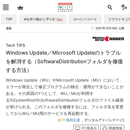
TOP
AIを作り動かし守り生かす
ロー/ノーコード
クラウドネイ
連載
2007年10月19日 公開
Tech TIPS
Windows Update／Microsoft Updateのトラブル
を解消する（SoftwareDistributionフォルダを修復
する方法）
Windows Update（WU）やMicrosoft Update（MU）において、
エラーが発生して修正プログラムの検出・適用ができないことが
ある。その原因の1つとして、WU／MUが利用す
る%SystemRoot%\SoftwareDistributionフォルダのファイル破損
が挙げられる。このフォルダを修復するには、フォルダ名を変更
してからWU／MU用のサービスを再起動する。
[
島田広道
，デジタルアドバンテージ]
PC用表示
関連情報