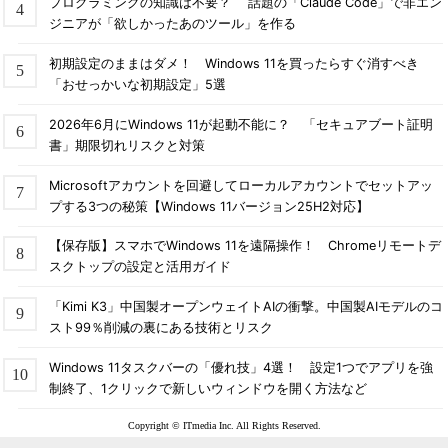
プログラミングの知識は不要？ 話題の「Claude Code」で非エン
ジニアが「欲しかったあのツール」を作る
初期設定のままはダメ！ Windows 11を買ったらすぐ消すべき
「おせっかいな初期設定」5選
2026年6月にWindows 11が起動不能に？ 「セキュアブート証明
書」期限切れリスクと対策
Microsoftアカウントを回避してローカルアカウントでセットアッ
プする3つの秘策【Windows 11バージョン25H2対応】
【保存版】スマホでWindows 11を遠隔操作！ Chromeリモートデ
スクトップの設定と活用ガイド
「Kimi K3」中国製オープンウェイトAIの衝撃。中国製AIモデルのコ
スト99％削減の裏にある技術とリスク
Windows 11タスクバーの「優れ技」4選！ 設定1つでアプリを強
制終了、1クリックで新しいウィンドウを開く方法など
Copyright © ITmedia Inc. All Rights Reserved.