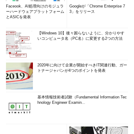
XP ベースのコンピュータでの Microsoft 更新 Web サイ
Faceook、AI処理向けのモジュラ
Googleが「Chrome Enterprise 7
ーハードウェアプラットフォーム
3」をリリース
トから更新をダウンロードしようとすると、エラー メッ
とASICを発表
セージ:「 0x80070003」
［機械翻訳］（サポート技術情
報 916248）
【Windows 10】後々困らないように、分かりやす
Windows XP での Windows Update Web サイトからの更
いコンピュータ名（PC名）に変更する2つの方法
新を検索すると、エラー メッセージ:「 0xc80003fA」
［機械翻訳］（サポート技術情報 916258）
Windows Update Web サイトを使用して更新プログラム
をインストールしたときにエラー メッセージ
2020年に向けて企業が開始すべきIT関連行動、ガー
"0x80245003" が表示される
（サポート技術情報
トナージャパンが4つのポイントを発表
919749）
Windows XP ベースのコンピューターが、自動更新を実
行し、"svchost.exe - アプリケーション エラー"を閉じた
基本情報技術者試験（Fundamental Information Tec
後は、プログラムを実行できないことがあります、エラ
hnology Engineer Examin...
ー メッセージを表示するエラー メッセージのダイアログ
ボックス
［機械翻訳］（サポート技術情報 927385）
Windows XP ベースのコンピューターを起動し、
Windows の更新プログラムをダウンロードする時に発生
するエラー メッセージ
［機械翻訳］（サポート技術情報