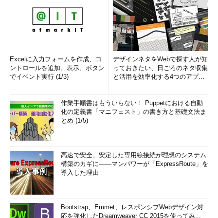
931852）
Windows Vista ベースのコンピュータで Windows
Defender を更新するときに、エラー メッセージ "エラー
が見つかりました: コード 0x80240029" が表示される
（サポート技術情報 934562）
Excelに入力フォームを作成、コ
デザインネタをWebで探す人が知
ントロールを追加、表示、ボタン
っておきたい、日ごろのネタ収集
時間の経過と共に Windows Server Update Services の
でイベント実行 (1/3)
と活用を効率化する4つのアプリ
2.0 から更新を取得するクライアント コンピューター時
(1/3)
間がかかる更新プログラムをスキャンし、更新プログラ
ムを適用するのには
［機械翻訳］（サポート技術情報
作業手順書はもういらない！ Puppetにおける自動
化の定義書「マニフェスト」の書き方と基礎文法ま
938220）
とめ (1/5)
■この記事と関連性の高い別の記事
Windows Update／Microsoft Updateの主なエラー番号
高速で安全、安定した専用線接続が理想のシステム
別対処方法
（TIPS）
構築のカギに――マンパワーが「ExpressRoute」を
導入した理由
自動更新で修正プログラムがインストールできない場合
の対処方法
（TIPS）
自動更新サービスを一時的に停止する
（TIPS）
Bootstrap、Emmet、レスポンシブWebデザイン対
Windows Updateを無効化する
（TIPS）
応を強化したDreamweaver CC 2015を使ってみ...