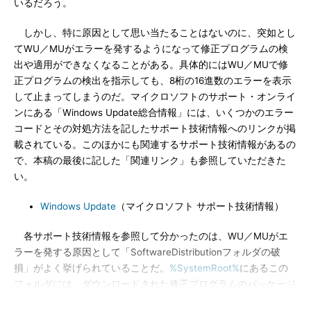
いるだろう。
しかし、特に原因として思い当たることはないのに、突如とし
てWU／MUがエラーを発するようになって修正プログラムの検
出や適用ができなくなることがある。具体的にはWU／MUで修
正プログラムの検出を指示しても、8桁の16進数のエラーを表示
して止まってしまうのだ。マイクロソフトのサポート・オンライ
ンにある「Windows Update総合情報」には、いくつかのエラー
コードとその対処方法を記したサポート技術情報へのリンクが掲
載されている。このほかにも関連するサポート技術情報があるの
で、本稿の最後に記した「関連リンク」も参照していただきた
い。
Windows Update
（マイクロソフト サポート技術情報）
各サポート技術情報を参照して分かったのは、WU／MUがエ
ラーを発する原因として「SoftwareDistributionフォルダの破
損」がよく挙げられていることだ。
%SystemRoot%
にあるこの
フォルダには、ダウンロードされた修正プログラムのパッケージ
（展開されている場合もある）や適用履歴のデータベース、実行