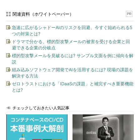
－［サービス］を起動し、以下の名前のサービスを選択して［サ
ービスの停止］ボタンをクリックする。
関連資料（ホワイトペーパー）
PR
「Automatic Updates」または「Windows Update」、
急速に広がるシャドーAIのリスクを回避、今すぐ始められる5
つの対策とは?
「自動更新」
ドラマで分かる、標的型攻撃メールの被害を受ける企業と回
「Background Intelligent Transfer Service」
避できる企業の分岐点
なお、［スタートアップの種類］は［自動］のまま変更しない
標的型攻撃メールを見破るには? サンプル文面を例に傾向を解
説
ように注意すること。［手動］［無効］に変えるとWU／MUの
実行に失敗してしまう。
組み込みソフトウェア開発でAIを活用するには? 現場の課題を
解決する方法
ゼロトラストにおける「IDaaSの課題」と補完すべき重要機能
とは?
チェックしておきたい人気記事
［サービス］で自動更新とBITSのサービスを停止
させる
これはWindows XPの［サービス］の画面だが、
ほかのWindows OSでも同様に操作できる。
（1）
自動更新のサービス。これが存在しない場