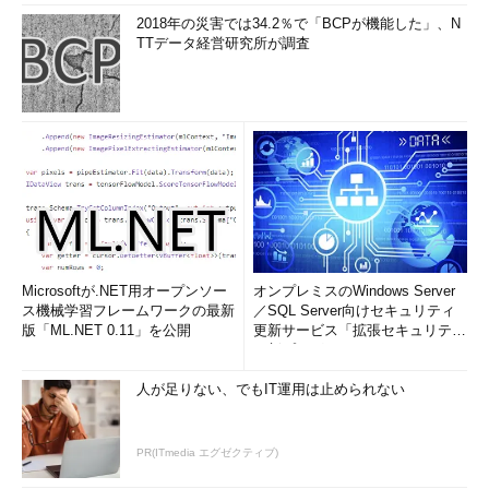
ューから［セーフモード］を選ぶ。
2018年の災害では34.2％で「BCPが機能した」、N
TTデータ経営研究所が調査
■手順3――WU／MU関連のサービスを再開する
SoftwareDistributionフォルダをリネームできたら、自動更新
とBITSのサービスを開始する。それには手順1にて、ツール・バ
ーの
（4）
［サービスの開始］ボタンをクリックすればよい。コ
マンド・プロンプトの場合は以下のとおりだ。
net start bits
net start wuauserv
Microsoftが.NET用オープンソー
オンプレミスのWindows Server
ス機械学習フレームワークの最新
／SQL Server向けセキュリティ
版「ML.NET 0.11」を公開
更新サービス「拡張セキュリティ
なお、セーフモードでSoftwareDistributionフォルダをリネー
更新プログ...
ムした場合は、通常モードでWindowsを起動し直せば、自動的に
これらのサービスは開始されるので上記の操作は不要である。
人が足りない、でもIT運用は止められない
これらのサービスを開始すると、自動的に
SoftwareDistributionフォルダの再構築が始まる。そのため、サ
PR(ITmedia エグゼクティブ)
ービスが完全に起動し終わるのに若干時間がかかることがある。