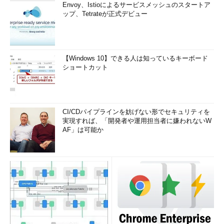
Envoy、Istioによるサービスメッシュのスタートア
ラー メッセージが表示される
（サポート技術情報
ップ、Tetrateが正式デビュー
883821）
Windows Update のエラー メッセージ "0x80070002" ま
たは "0x80070003"
［機械翻訳］（サポート技術情報
910336）
【Windows 10】できる人は知っているキーボード
ショートカット
Windows Server 2003 または Windows XP で Windows
Update Web ページまたは Microsoft Update Web ペー
ジに接続するとエラー メッセージ "0x800A01AE" または
"0x080070570" が表示される
（サポート技術情報
CI/CDパイプラインを妨げない形でセキュリティを
910359）
実現すれば、「開発者や運用担当者に嫌われないW
Windows Update サイトで利用可能な更新を検索すると
AF」は可能か
0xC800021F エラーが表示される
（サポート技術情報
910709）
エラーは、Windows XP ベースのコンピューターで、
Windows Update の Web サイトを参照してくださいする
ときに、右上を参照してください："[エラー番号:
0x8DDD0004]"
［機械翻訳］（サポート技術情報
914224）
Microsoft Windows Update Web サイトまたは Windows