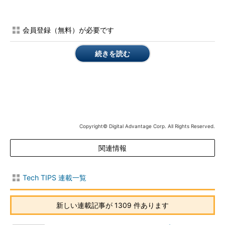
時のログファイルなど、WU／MUにとって重要なデータが集積
されている。何らかのトラブルによってこのフォルダに格納され
たファイルが破損すると、WU／MUの動作に支障をきたしてエ
会員登録（無料）が必要です
ラーとなるわけだ。
続きを読む
なぜSoftwareDistributionフォルダが破損するのか、その原因
は前述のサポート技術情報でも明らかにされておらず、いささか
心許ない。しかし、とにかくこのフォルダの破損を修復すれば
WU／MUのエラーを解消できる可能性がある。もし解消できな
くても、エラーの原因をSoftwareDistributionフォルダ以外に絞
り込むことができる。このフォルダの修復方法はそれほど難しく
Copyright© Digital Advantage Corp. All Rights Reserved.
はないので、憶えておくとエラーの迅速な解決の一助となるだろ
う。
関連情報
操作方法
Tech TIPS 連載一覧
●適用履歴が消えることに注意
本稿で説明する手順でSoftwareDistributionフォルダを修復す
新しい連載記事が 1309 件あります
ると、WU／MU／自動更新で適用した過去の修正プログラムの
履歴が消えてしまう（修正プログラムそのものがアンインストー