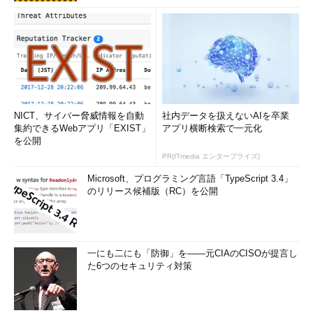
■手順2――SoftwareDistributionフォルダのリネーム
次にWindowsエクスプローラで、
%SystemRoot%\SoftwareDistributionフォルダの名前を
「SoftwareDistribution.old」などに変更する。コマンド・プロン
プトの場合は、以下のように実行すればよい。
NICT、サイバー脅威情報を自動
社内データを扱えないAIを卒業
ren %SystemRoot%\SoftwareDistribution
集約できるWebアプリ「EXIST」
アプリ横断検索で一元化
を公開
SoftwareDistribution.old
PR(ITmedia エンタープライズ)
Microsoft、プログラミング言語「TypeScript 3.4」
のリリース候補版（RC）を公開
このとき、「プロセスはファイルにアクセスできません。別の
プロセスが使用中です。」といったエラーが発生してリネームに
失敗する場合は、何らかのプログラムがSoftwareDistributionフ
ォルダのファイルをロックしていることを意味する。前述の自動
一にも二にも「防御」を――元CIAのCISOが提言し
更新とBITSのサービスを技術情報停止してもこのエラーが発生
た6つのセキュリティ対策
する場合は、Windowsをセーフモードで再起動してからこのフォ
ルダのリネームを試してほしい。セーフモードで起動するには、
Windowsの再起動時に［F8］キーを押して表示される起動メニ