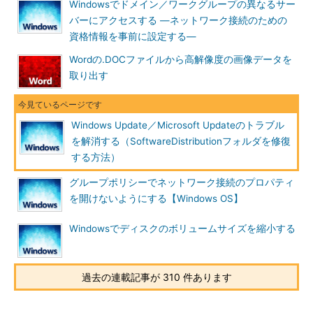
Windowsでドメイン／ワークグループの異なるサー
ルされるわけではない）。必要であれば、WU／MUの［オプシ
バーにアクセスする ―ネットワーク接続のための
ョン］－［更新履歴の表示］を実行し、表示された適用履歴を保
資格情報を事前に設定する―
存しておく。ただし、この適用履歴を保存したデータベースが破
Wordの.DOCファイルから高解像度の画像データを
損していると履歴が表示できない可能性もある。それこそエラー
取り出す
の原因だと考えられるので、その場合は適用履歴の保存はあきら
めるしかない。
●SoftwareDistributionフォルダを修復する手順
Windows Update／Microsoft Updateのトラブル
を解消する（SoftwareDistributionフォルダを修復
■手順1――WU／MU関連のサービスを停止する
する方法）
まず、管理者としてWindows OSにログオンし、自動更新と
グループポリシーでネットワーク接続のプロパティ
BITS（Background Intelligent Transfer Service）というサービ
を開けないようにする【Windows OS】
スをそれぞれ停止する。これらのサービスが起動したままだと、
%SystemRoot%\SoftwareDistributionフォルダにあるファイルが
Windowsでディスクのボリュームサイズを縮小する
ロックされてしまい、後述するリネームの操作ができない。な
お、BITSはWU／MU以外のアプリケーションから利用されるこ
ともあるので、修復中はほかの作業を止めておいた方がよいだろ
過去の連載記事が 310 件あります
う。
GUIから操作するにはコントロール・パネルの［管理ツール］