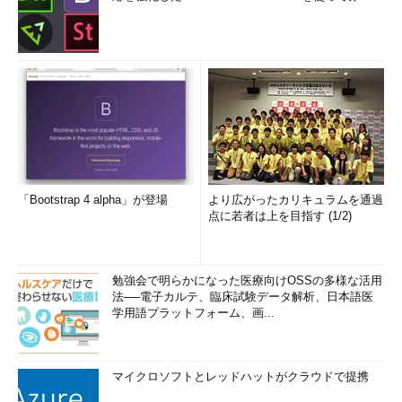
修正プログラムのアンインストール情報を削除してディ
スクの空き容量を増やす
（TIPS）
「
Tech TIPS
」
「Bootstrap 4 alpha」が登場
より広がったカリキュラムを通過
点に若者は上を目指す (1/2)
勉強会で明らかになった医療向けOSSの多様な活用
法──電子カルテ、臨床試験データ解析、日本語医
学用語プラットフォーム、画...
マイクロソフトとレッドハットがクラウドで提携