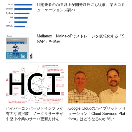
また、自動的に修正プログラムの検出が始まることでシステムの
IT開発者の75％以上が開発以外にも従事、楽天コミ
ュニケーションズ調べ
動作が若干重くなる可能性もあるので注意してほしい。
後はWUあるいはMUを起動して修正プログラムの検出を指示
し、エラー無しで正常に完了することを確認する。
Mellanox、NVMe-oFでストレージを仮想化する「S
NAP」を発表
■関連リンク
Windows Update
（マイクロソフト サポート技術情報）
Windows Update サイトまたは Microsoft Update サイト
にアクセスしたときに "管理者のみ" というエラー メッセ
ージが表示される
［機械翻訳］（サポート技術情報
316524）
プログラムや更新プログラムをインストールできない
（サポート技術情報 822798）
Windows Update サイトで利用可能な更新を検索すると
ハイパーコンバージドインフラが
0x80248011 エラーが表示される
Google Cloudのハイブリッドソリ
（サポート技術情報
有力な選択肢、ノークリサーチが
ューション「Cloud Services Plat
875268）
中堅中小業のサーバ更新方針を調
form」はどうなるのか聞い...
Windows Update Web サイトまたは Microsoft Update
査
Web サイトで利用可能な更新プログラムを検索するとエ