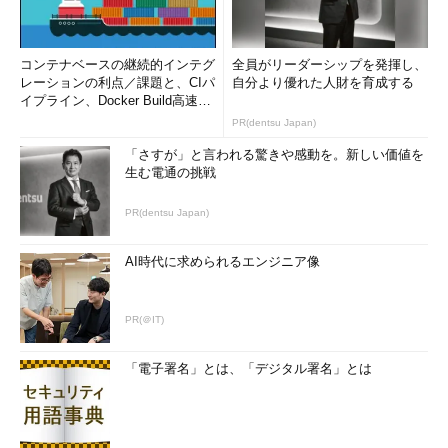
合は「Windows Update」あるいは「自動更新」
という名前のサービスを探す。
（2）
BITSのサービス。
コンテナベースの継続的インテグ
全員がリーダーシップを発揮し、
（3）
このボタンをクリックすると、選択した
レーションの利点／課題と、CIパ
自分より優れた人財を育成する
サービスが停止する。
イプライン、Docker Build高速化
（4）
このボタンをクリックすると、選択した
のコツ (1/2...
PR(dentsu Japan)
サービスが起動する。
「さすが」と言われる驚きや感動を。新しい価値を
生む電通の挑戦
コマンド・プロンプトから停止させるには以下のように実行す
る。
PR(dentsu Japan)
AI時代に求められるエンジニア像
net stop wuauserv
net stop bits
PR(＠IT)
なお、UAC（ユーザー・アカウント制御）が有効なWindows
「電子署名」とは、「デジタル署名」とは
Vistaで上記のコマンドを実行するには、コマンド・プロンプト
のアイコンを右クリックして［管理者として実行］を選択する必
要がある。以下の手順2／3についても同様だ。