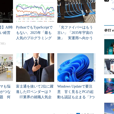
「
の例
ログラム（KB907417）を適用しようとしているところで
晋】AI時
PythonでもTypeScriptで
「光ファイバーはもう
原因を探るため、Microsoft Updateで1つだけ選ん
＠IT e
い経営
もない、2025年「最も
古い」「2035年宇宙の
人気のプログラミング
旅」 実運用へ向かう
ストールさせてみる。
ムなのかは、これをクリックすると表示される。
言語」
データセンター新技術
THE)
正プログラムのダウンロードとインストールが行われ
のようにエラーになってしまった。しかし詳細なエ
を知ることはできない。
マも悩
富士通を抜いて2位に躍
Windows Updateで要注
Nがつな
進したITベンダーは？
意 甘く見るとPCの起
題 何
IT業界の就職人気企
動も認証も止まる「3つ
た？
業トップ20
のセキュリティ移行」