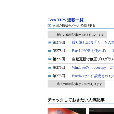
例えば以下は、あるOffice向け
したところである。
Tech TIPS 連載一覧
次回の掲載をメールで受け取る
新しい連載記事が 1345 件あります
279
繰り返し記号「々」を入
278
Excelで関数を使わずに
277
自動更新で修正プログラ
276
Windowsの「roboc
275
Excelのセルに設定さ
過去の連載記事が 274 件あります
チェックしておきたい人気記事