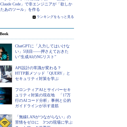
Claude Code」で非エンジニアが「欲しか
ったあのツール」を作る
»
ランキングをもっと見る
Book
ChatGPTに「入力してはいけな
い」5項目――押さえておきた
い“生成AIのNGリスト”
API設計の常識が変わる？
HTTP新メソッド「QUERY」と
セキュリティ対策を学ぶ
フロンティアAIとサイバーセキ
ュリティ対策の現在地 「17万
行のAIコード分析」事例と公的
ガイドラインが示す道筋
「無線LANがつながらない」の
苦情をゼロに 3つの現場に学ぶ