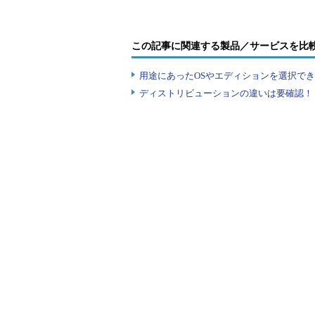
この記事に関連する製品／サービスを比
用途にあったOSやエディションを選択できていま
ディストリビューションの違いは要確認！『
修正プログラムのインストール・
エラー発生時にはこのようなシン
の原因は分からない。
（1）
エラー・メッセージ。
（2）
インストールに失敗した
されない。
エラーになっても、このようなシ
は表示されない。何の対策もせず、
きるようになる）可能性はほとんど
操作方法