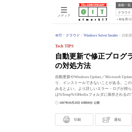
連載一覧
クラウド
メディア
AIを作
＠IT
クラウド
Windows Server Insider
自動更
Tech TIPS
自動更新で修正プログ
の対処方法
自動更新やWindows Update／Micros
り、インストールできないことがある。この
みるとよい。より詳しいエラー・ログが得られる
は%Temp%\OHotfixフォルダに保存
2007年04月20日 05時00分 公開
印刷
通知