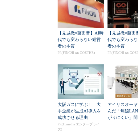
Microsoft Updateによる手動適用
これは、Office向けのある修正プ
【見城徹×藤田晋】AI時
【見城徹×藤田
ある。自動更新ではエラーになったので、
代でも変わらない経営
代でも変わらな
でインストールさせてみる。
者の本質
者の本質
（1）
これだけを選んで、イン
（2）
どのような修正プログラ
PR(FINCHI on GOETHE)
PR(FINCHI on GOE
（3）
これをクリックすると修
る。
手動で適用させるが、やはり、次
ラー情報が表示されないので、原因
大阪ガスに学ぶ！ 大
アイリスオーヤ
手企業が生成AI導入を
んだ「無線LA
成功させる理由
がりにくい」問
を変えて解決し
PR(ITmedia エンタープライ
ズ)