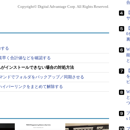
Copyright© Digital Advantage Corp. All Rights Reserved.
のセキュリティ修正プログラムをインストールしようと
【
【
0
力する
W
、素早く合計値などを確認する
ムがインストールできない場合の対処方法
【
opy」コマンドでフォルダをバックアップ／同期させる
れたハイパーリンクをまとめて解除する
W
プ
s