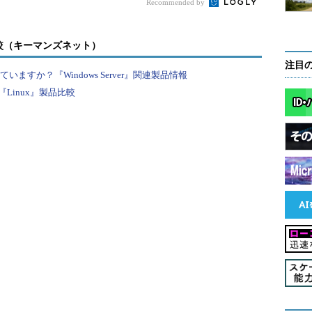
Recommended by
較（キーマンズネット）
注目
すか？『Windows Server』関連製品情報
Linux』製品比較
エラーの例
プルなダイアログが表示されるだけで、これではエラー
修正プログラムの一覧が表示されるが、その原因は表示
ンプルなダイアログが表示されるだけで、その原因
再度実行しても、事態が改善する（インストールで
ないだろう。