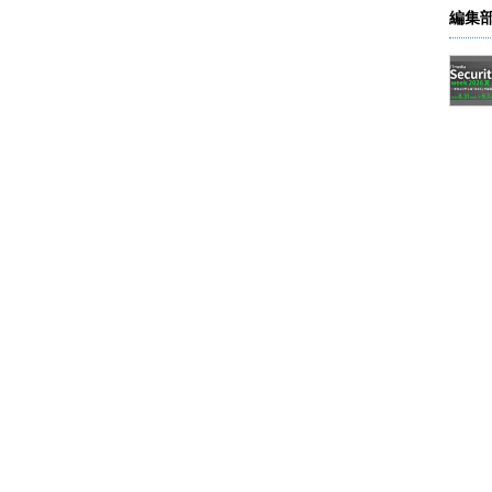
編集
ンロードしてインストールしてみる
プログラムをダウンロードして、手動で1つだけイ
情報が得られることがある。必ずインストール・エ
ows UpdateやMicrosoft Updateを使うよりも多
考にすることができる。
るには、マイクロソフトのダウンロード・センター
してもよいが、もっと簡単に行うには、最初の画面
クする。すると次のような画面が表示されるので、こ
ドすることができる。