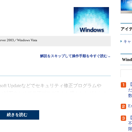
アイ
ver 2003／Windows Vista
キャ
解説をスキップして操作手順を今すぐ読む→
Wind
【
crosoft Updateなどでセキュリティ修正プログラムや
だ
ファイル（以下まとめて修正プログラムと呼ぶ）などをシス
エラーが起こらずに適用できれば問題はないが、場
E
になってしまい、インストールできないことがあ
続きを読む
するため、Windows UpdateやMicrosoft
【
りエラーとなるが、なぜエラーになったのかが表示され
とも少なくない。