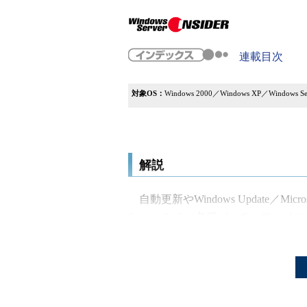
連載目次
対象OS：
Windows 2000／Windows XP／Windows Ser
解説
自動更新やWindows Update／Mi
Service Pack、各種パッチ・
テムにインストールする場合、何も
合によっては、何度やってもエラー
る。失敗した修正プログラムを再インストール
Updateを手動で実行してもやは
ないため、その理由が分からないこ