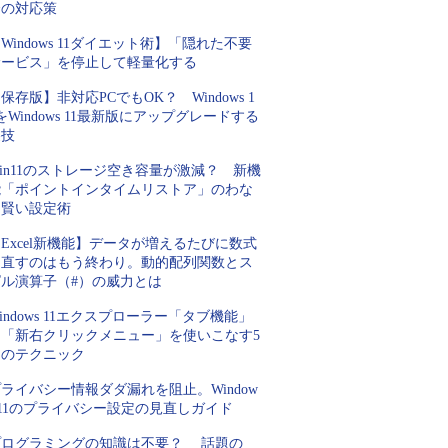
合の対応策
Windows 11ダイエット術】「隠れた不要
サービス」を停止して軽量化する
保存版】非対応PCでもOK？ Windows 1
をWindows 11最新版にアップグレードする
裏技
in11のストレージ空き容量が激減？ 新機
能「ポイントインタイムリストア」のわな
と賢い設定術
Excel新機能】データが増えるたびに数式
を直すのはもう終わり。動的配列関数とス
ピル演算子（#）の威力とは
indows 11エクスプローラー「タブ機能」
と「新右クリックメニュー」を使いこなす5
つのテクニック
ライバシー情報ダダ漏れを阻止。Window
 11のプライバシー設定の見直しガイド
プログラミングの知識は不要？ 話題の