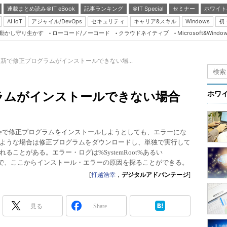
連載まとめ読み＠IT eBook
記事ランキング
＠IT Special
セミナー
ホワイト
AI IoT
アジャイル/DevOps
セキュリティ
キャリア&スキル
Windows
初
り動かし守り生かす
ローコード/ノーコード
クラウドネイティブ
Microsoft&Windo
Server & Storage
HTML5 + UX
新で修正プログラムがインストールできない場...
Smart & Social
Coding Edge
ラムがインストールできない場合
ホワ
Java Agile
Database Expert
oft Updateで修正プログラムをインストールしようとしても、エラーにな
Linux ＆ OSS
ような場合は修正プログラムをダウンロードし、単独で実行して
ことがある。エラー・ログは%SystemRoot%あるい
Master of IP Networ
されるので、ここからインストール・エラーの原因を探ることができる。
Security & Trust
[
打越浩幸
，
デジタルアドバンテージ
]
Test & Tools
Insider.NET
見る
Share
ブログ