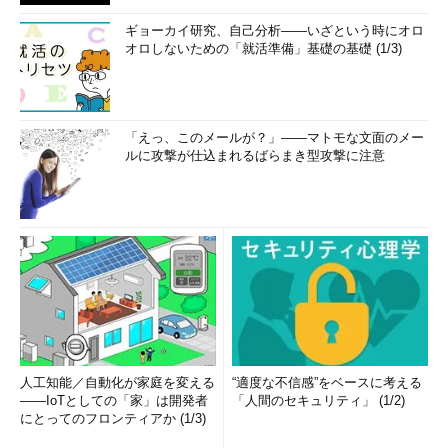
ギョーカイ研究、自己分析――いざという時にオロ
オロしないための「就活準備」基礎の基礎 (1/3)
「えっ、このメールが？」――マトモな文面のメー
ルに攻撃が仕込まれるばらまき型攻撃に注意
人工知能／自動化が家庭を変える
“適度な不信感”をベースに考える
――IoTとしての「家」は開発者
「人間のセキュリティ」 (1/2)
にとってのフロンティアか (1/3)