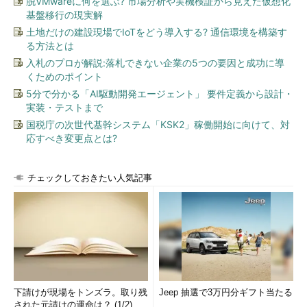
脱VMwareに何を選ぶ? 市場分析や実機検証から見えた仮想化
基盤移行の現実解
土地だけの建設現場でIoTをどう導入する? 通信環境を構築す
る方法とは
入札のプロが解説:落札できない企業の5つの要因と成功に導
くためのポイント
5分で分かる「AI駆動開発エージェント」 要件定義から設計・
実装・テストまで
国税庁の次世代基幹システム「KSK2」稼働開始に向けて、対
応すべき変更点とは?
チェックしておきたい人気記事
下請けが現場をトンズラ。取り残
Jeep 抽選で3万円分ギフト当たる
された元請けの運命は？ (1/2)