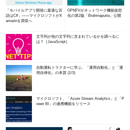
「モバイルアプリ開発に最適な言
OPNFVがネットワーク機能仮想
語はC#」――マイクロソフトがX
化の第2版「Brahmaputra」公開
amarinを買収へ
文字列が他の文字列に含まれているかを調べるに
は？［JavaScript］
自動運転トラクターに学ぶ、「運用自動化」と「運
用自律化」の本質 (1/3)
マイクロソフト、「Azure Stream Analytics」と「P
ower BI」の連携機能をリリース