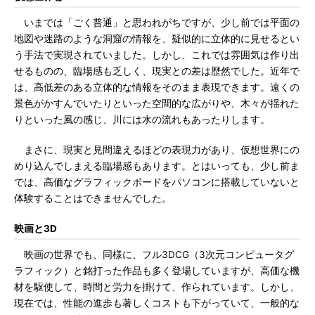
いまでは「ごく普通」と思われがちですが、少し前では平面の
地図や迷路のような洞窟の情報を、疑似的に立体的に見せるとい
う手法で実現されていました。しかし、これでは雰囲気は作り出
せるものの、臨場感も乏しく、現実との差は歴然でした。近年で
は、高低差のある立体的な情報をそのまま表現できます。遠くの
景色がかすんでいたりといった空間的な広がりや、木々が揺れた
りといった風の感じ、川には水の流れもあったりします。
まさに、現実と見間違えるほどの表現力があり、仮想世界にの
めり込んでしまえる臨場感もあります。とはいっても、少し前ま
では、高価なグラフィックボードをパソコンに搭載していないと
体験することはできませんでした。
映画と3D
映画の世界でも、同様に、フル3DCG（3次元コンピュータグ
ラフィック）と銘打った作品も多く登場していますが、高価な機
材を駆使して、時間と労力を掛けて、作られています。しかし、
現在では、性能の進歩も著しくコストも下がっていて、一般的な