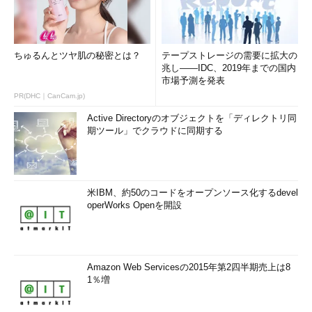
ちゅるんとツヤ肌の秘密とは？
テープストレージの需要に拡大の
兆し――IDC、2019年までの国内
市場予測を発表
PR(DHC｜CanCam.jp)
Active Directoryのオブジェクトを「ディレクトリ同
期ツール」でクラウドに同期する
米IBM、約50のコードをオープンソース化するdevel
operWorks Openを開設
Amazon Web Servicesの2015年第2四半期売上は8
1％増