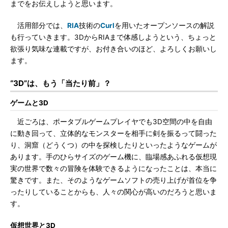
までをお伝えしようと思います。
活用部分では、
RIA
技術の
Curl
を用いたオープンソースの解説
も行っていきます。3DからRIAまで体感しようという、ちょっと
欲張り気味な連載ですが、お付き合いのほど、よろしくお願いし
ます。
“3D”は、もう「当たり前」？
ゲームと3D
近ごろは、ポータブルゲームプレイヤでも3D空間の中を自由
に動き回って、立体的なモンスターを相手に剣を振るって闘った
り、洞窟（どうくつ）の中を探検したりといったようなゲームが
あります。手のひらサイズのゲーム機に、臨場感あふれる仮想現
実の世界で数々の冒険を体験できるようになったことは、本当に
驚きです。また、そのようなゲームソフトの売り上げが首位を争
ったりしていることからも、人々の関心が高いのだろうと思いま
す。
仮想世界と3D