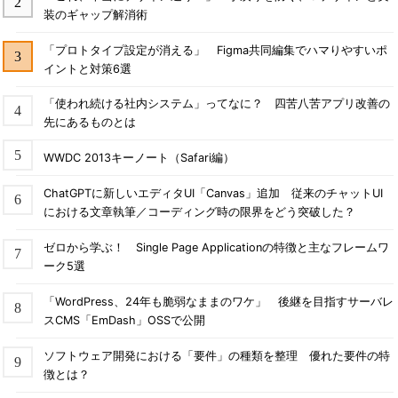
装のギャップ解消術
「プロトタイプ設定が消える」 Figma共同編集でハマりやすいポ
イントと対策6選
「使われ続ける社内システム」ってなに？ 四苦八苦アプリ改善の
先にあるものとは
WWDC 2013キーノート（Safari編）
ChatGPTに新しいエディタUI「Canvas」追加 従来のチャットUI
における文章執筆／コーディング時の限界をどう突破した？
ゼロから学ぶ！ Single Page Applicationの特徴と主なフレームワ
ーク5選
「WordPress、24年も脆弱なままのワケ」 後継を目指すサーバレ
スCMS「EmDash」OSSで公開
ソフトウェア開発における「要件」の種類を整理 優れた要件の特
徴とは？