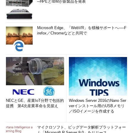
─HPEとIBMが新製品を発表
Microsoft Edge、「WebVR」を積極サポートへ──F
irefox／Chromeなどと共同で
NECとGE、産業IoT分野で包括的
Windows Server 2016のNano Ser
提携 第4次産業革命を見据え
verインストール用のUSBメモリ
／ISOイメージを作成する
マイクロソフト、ビッグデータ解析プラットフォー
ム「Microsoft R Server 9.0」をリリース