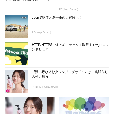
PR(Jeep Japan)
Jeepで家族と夏一番の大冒険へ！
PR(Jeep Japan)
HTTP/HTTPSでまとめてデータを取得するwgetコマ
ンドとは？
〝潤い呼び込むクレンジングオイル〟が、美肌作り
の強い味方！
PR(DHC｜CanCam.jp)