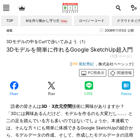
TOP
AIを作り動かし守り生かす
ロー/ノーコード
クラウドネイ
連載
2008年11月5日 公開
3Dモデルの中をCurlで歩いてみよう（1）
3Dモデルを簡単に作れるGoogle SketchUp超入門
（1/3 ページ）
[
尾松秀紀
，株式会社ベーシック]
PC用表示
関連情報
Share
Post
LINE
Hatena
読者の皆さんは
3D
・
3次元空間
技術に興味がありますか？
「3Dには興味あるんだけど、モデルを作るのも大変だし……」と
二の足を踏んでいる方も多いのではないでしょうか。本連載で
は、そんな方々にも簡単に体感できるGoogle SketchUpの紹介か
ら、モデルデータの作成、そして、作成したモデルデータの活用