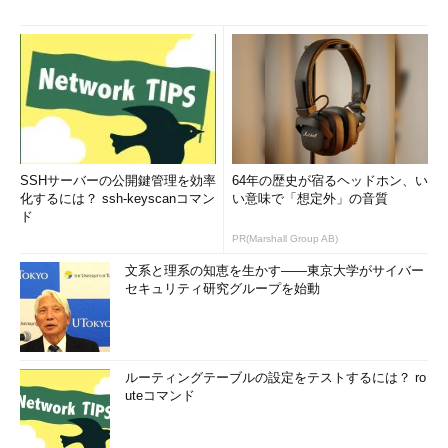
SSHサーバーの公開鍵管理を効率
64年の歴史が宿るヘッドホン、い
化するには？ ssh-keyscanコマン
い意味で「想定外」の音質
ド
PR(Marshall Group AB)
文系と理系の知恵を生かす――東京大学がサイバー
セキュリティ研究グループを始動
ルーティングテーブルの設定をテストするには？ ro
uteコマンド