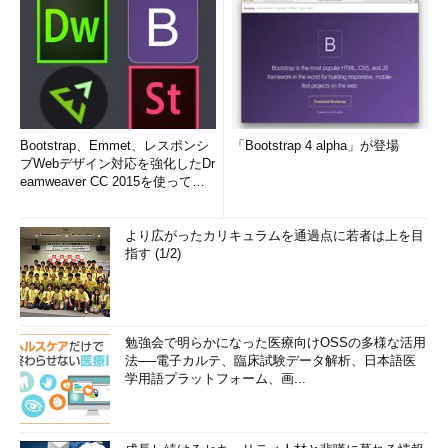
Bootstrap、Emmet、レスポンシ
「Bootstrap 4 alpha」が登場
ブWebデザイン対応を強化したDr
eamweaver CC 2015を使って
み...
より広がったカリキュラムを通過点に若者は上を目
指す (1/2)
勉強会で明らかになった医療向けOSSの多様な活用
法──電子カルテ、臨床試験データ解析、日本語医
学用語プラットフォーム、画...