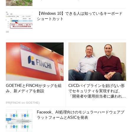
【Windows 10】できる人は知っているキーボード
ショートカット
GOETHEとFINCHIがタッグを組
CI/CDパイプラインを妨げない形
み、新メディアを創設
でセキュリティを実現すれば、
「開発者や運用担当者に嫌われな
いWAF」は可能か
PR(FINCHI on GOETHE)
Faceook、AI処理向けのモジュラーハードウェアプ
ラットフォームとASICを発表