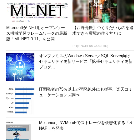
Microsoftが.NET用オープンソー
【西野亮廣】つくりたいものを追
ス機械学習フレームワークの最新
求できる環境の作り方とは
版「ML.NET 0.11」を公開
PR(FINCHI on GOETHE)
オンプレミスのWindows Server／SQL Server向け
セキュリティ更新サービス「拡張セキュリティ更新
プログ...
IT開発者の75％以上が開発以外にも従事、楽天コミ
ュニケーションズ調べ
Mellanox、NVMe-oFでストレージを仮想化する「S
NAP」を発表