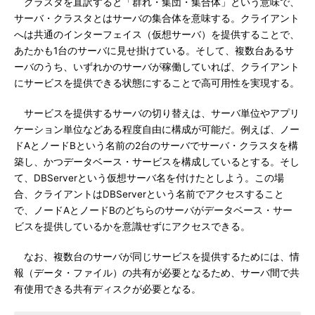
クラスタを直訳すると「群れ・集団・集合体」という意味で、
サーバ・クラスタとはサーバの集合体を意味する。クライアント
へは共通のインターフェイス（仮想サーバ）を提供することで、
あたかも1台のサーバに見せ掛けている。そして、複数台あるサ
ーバのうち、いずれかのサーバが稼働していれば、クライアント
にサービスを提供できる状態にすることで高可用性を実現する。
サービスを提供するサーバの切り替えは、サーバ単位やアプリ
ケーション単位などある程度自由に構成が可能だ。例えば、ノー
ドAとノードBという名前の2台のサーバでサーバ・クラスタを構
築し、かつデータベース・サービスを構成しているとする。そし
て、DBServerという仮想サーバ名を付けたとしよう。この場
合、クライアントはDBServerという名前でアクセスすること
で、ノードAとノードBのどちらのサーバがデータベース・サー
ビスを提供しているかを意識せずにアクセスできる。
なお、複数台のサーバが同じサービスを提供するためには、情
報（データ・ファイル）の共有が必要となるため、サーバ間で共
有使用できる共有ディスクが必要となる。