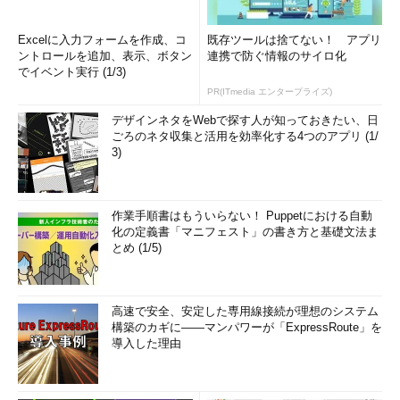
Excelに入力フォームを作成、コ
既存ツールは捨てない！ アプリ
ントロールを追加、表示、ボタン
連携で防ぐ情報のサイロ化
でイベント実行 (1/3)
PR(ITmedia エンタープライズ)
デザインネタをWebで探す人が知っておきたい、日
ごろのネタ収集と活用を効率化する4つのアプリ (1/
3)
作業手順書はもういらない！ Puppetにおける自動
化の定義書「マニフェスト」の書き方と基礎文法ま
とめ (1/5)
高速で安全、安定した専用線接続が理想のシステム
構築のカギに――マンパワーが「ExpressRoute」を
導入した理由