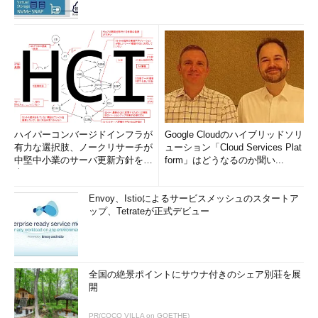
ハイパーコンバージドインフラが
Google Cloudのハイブリッドソリ
有力な選択肢、ノークリサーチが
ューション「Cloud Services Plat
中堅中小業のサーバ更新方針を調
form」はどうなるのか聞い...
査
Envoy、Istioによるサービスメッシュのスタートア
ップ、Tetrateが正式デビュー
全国の絶景ポイントにサウナ付きのシェア別荘を展
開
PR(COCO VILLA on GOETHE)