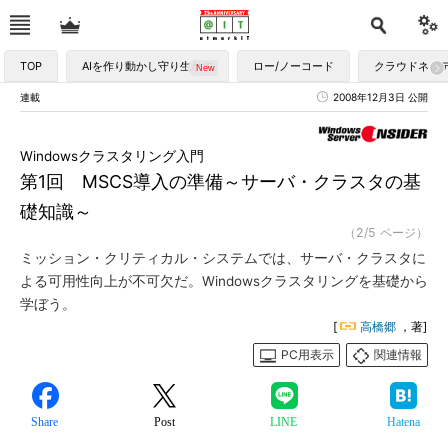
TOP
AIを作り動かし守り生かす
ロー/ノーコード
クラウドネイ
連載
2008年12月3日 公開
Windowsクラスタリング入門
第1回 MSCS導入の準備～サーバ・クラスタの基
礎知識～
（2/5 ページ）
ミッション・クリティカル・システムでは、サーバ・クラスタに
よる可用性向上が不可欠だ。Windowsクラスタリングを基礎から
学ぼう。
[
高橋郷
，著]
PC用表示
関連情報
Share
Post
LINE
Hatena