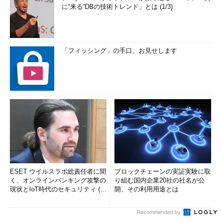
に“来る”DBの技術トレンド」とは (1/3)
「フィッシング」の手口、お見せします
ESET ウイルスラボ総責任者に聞
ブロックチェーンの実証実験に取
く、オンラインバンキング攻撃の
り組む国内企業20社の社名が公
現状とIoT時代のセキュリティ (1/
開、その利用用途とは
2)
Recommended by