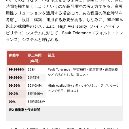
時間を極力短くしようというのが高可用性の考え方である。高可
用性ソリューションを適用する場合には、ある程度の停止時間を
考慮し、設計、構築、運用する必要がある。ちなみに、99.999％
以上の稼働率のシステムは、High Availability（ハイ・アベイラ
ビリティ）システムに対して、Fault Tolerance（フォルト・トレ
ランス）システムと呼ばれる。
稼働率
停止時間
補足
（年間）
99.9999％
32秒
Fault Tolerance：宇宙飛行・航空管理・高度医療
などで求められる。高コスト
99.999％
5分15秒
99.99％
52分34秒
High Availability：多くのビジネス・アプリケーシ
ョンで使用。低コスト
99.9％
8時間46分
99％
87時間36分
表2 稼働率と停止時間