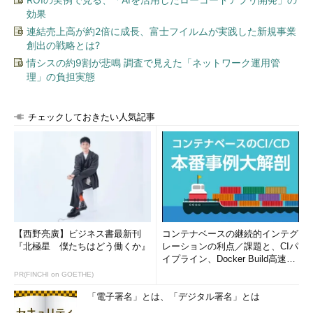
効果
連結売上高が約2倍に成長、富士フイルムが実践した新規事業
創出の戦略とは?
情シスの約9割が悲鳴 調査で見えた「ネットワーク運用管
理」の負担実態
チェックしておきたい人気記事
【西野亮廣】ビジネス書最新刊
コンテナベースの継続的インテグ
『北極星 僕たちはどう働くか』
レーションの利点／課題と、CIパ
イプライン、Docker Build高速化
のコツ (1/2...
PR(FINCHI on GOETHE)
「電子署名」とは、「デジタル署名」とは