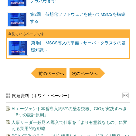
ノウハウまで
第2回 仮想化ソフトウェアを使ってMSCSを構築
する
第1回 MSCS導入の準備～サーバ・クラスタの基
礎知識～
前のページへ
次のページへ
関連資料（ホワイトペーパー）
PR
AIエージェント本番導入約5%の壁を突破、CIOが実践すべき
「8つの設計原則」
人事リーダー必見:AI導入で仕事を「より有意義なもの」に変
える実用的な戦略
ROIの実例で見る、「AIを活用したローコードアプリ開発」の