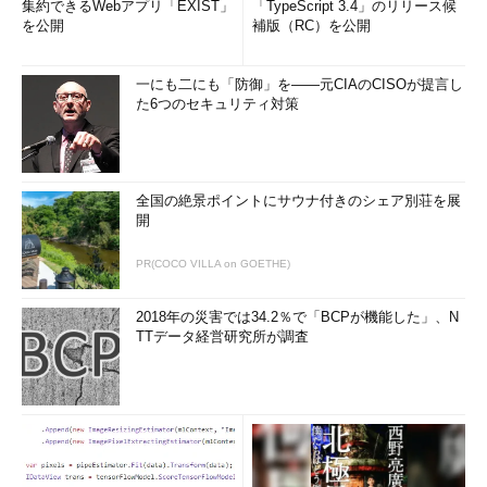
集約できるWebアプリ「EXIST」
「TypeScript 3.4」のリリース候
を公開
補版（RC）を公開
一にも二にも「防御」を――元CIAのCISOが提言し
た6つのセキュリティ対策
全国の絶景ポイントにサウナ付きのシェア別荘を展
開
PR(COCO VILLA on GOETHE)
2018年の災害では34.2％で「BCPが機能した」、N
TTデータ経営研究所が調査