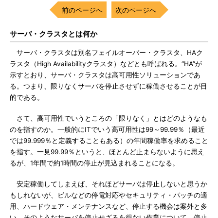
前のページへ
次のページへ
サーバ・クラスタとは何か
サーバ・クラスタは別名フェイルオーバー・クラスタ、HAク
ラスタ（High Availabilityクラスタ）などとも呼ばれる。“HA”が
示すとおり、サーバ・クラスタは高可用性ソリューションであ
る。つまり、限りなくサーバを停止させずに稼働させることが目
的である。
さて、高可用性でいうところの「限りなく」とはどのようなも
のを指すのか。一般的にITでいう高可用性は99～99.99％（最近
では99.999％と定義することもある）の年間稼働率を求めること
を指す。一見99.99％というと、ほとんど止まらないように思え
るが、1年間で約1時間の停止が見込まれることになる。
安定稼働してしまえば、それほどサーバは停止しないと思うか
もしれないが、ビルなどの停電対応やセキュリティ・パッチの適
用、ハードウェア・メンテナンスなど、停止する機会は案外と多
い。そのようなサーバを停止せざるを得ない作業について、停止