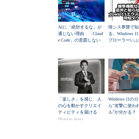
操作方法
●forfilesの使い方
AIに「絶対するな」が
情シス界隈で知
通じない理由 「Claud
る、Windows 
forfilesコマンドの使い方は「forf
e Code」の意図しない
プローラーいぶ
動作を防ぐ7つのTIPS
時短テク
C:\>
forfiles /?
FORFILES [/P パス名] [/M 検索マスク] [
[/C コマンド] [/D [+ | -] {yyyy/MM/d
説明:
ファイル (または、ファイルのセット
コマンドを実行します。これはバッチ
「楽しさ」を感じ、人
Windows 11の
の心を動かすクリエイ
ら“攻撃に使わ
パラメータ一覧:
ティビティを届ける
ル”が分かる？ 
/P パス名 検索を開始するパス
T/CCの無料分
PR(dentsu Japan)
既定のフォルダーは現在実
ディレクトリ (.) です。
……（以下省略）……