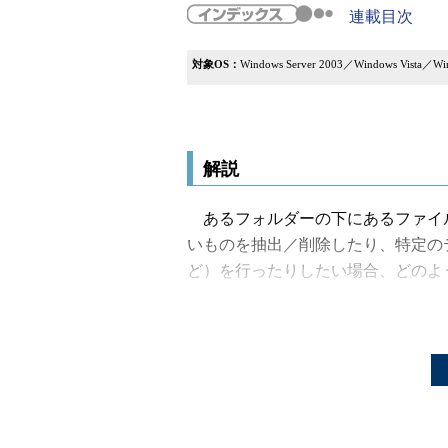
連載目次
対象OS：
Windows Server 2003／Windows Vista／Win
解説
あるフォルダーの下にあるファイル
いものを抽出／削除したり、特定の
ど）を行ったりしたい場合、どのよ
コマンドプロンプト上でfor /r
かし、forコマンドでは特定の更新
PowerShellを使えば、特定の条
を抽出できる（具体的な手順は右側
照）。しかし、これはPowerShel