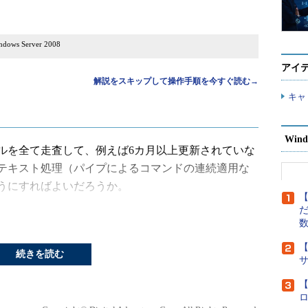
dows Server 2008
アイ
解説をスキップして操作手順を今すぐ読む→
キャ
Wind
を全て走査して、例えば6カ月以上更新されていな
テキスト処理（パイプによるコマンドの連続適用な
うにすればよいだろうか。
【
だ
コマンドを使えば再帰的なファイルの走査は可能だ。し
日付を持つファイルだけを抽出することはできない。
【
続きを読む
件を満たすファイルだけ
の関連記事を参
【
・
PowerShellのGet-ChildItemコマンド
レットでファイル名の一覧を取得する
lがインストールされてい