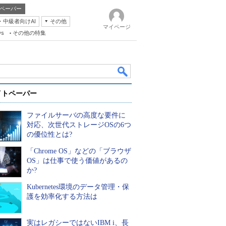
ペーパー
・中級者向けAI
その他
マイページ
ws
その他の特集
イトペーパー
ファイルサーバの高度な要件に
対応、次世代ストレージOSの6つ
の優位性とは?
「Chrome OS」などの「ブラウザ
k
OS」は仕事で使う価値があるの
か?
Kubernetes環境のデータ管理・保
護を効率化する方法は
実はレガシーではないIBM i、長