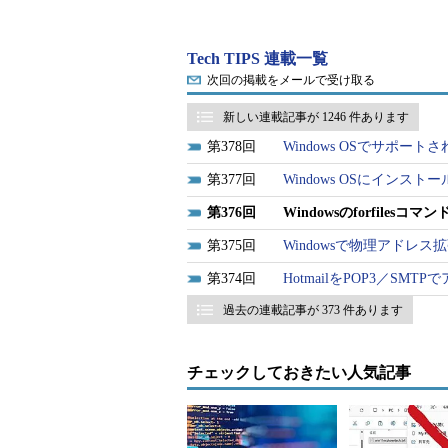
る環境でしか使えないし、何よりPowe
る必要もある。
Tech TIPS 連載一覧
次回の掲載をメールで受け取る
従来のコマンドプロンプトでの操
forfiles.exe
コマンドを利用するとよ
新しい連載記事が 1246 件あります
なら再帰的に）走査して条件に合う
378
Windows OSでサポ
定されたコマンドを実行するという
377
Windows OSにインストー
376
Windowsのforfil
見つかったファイルやフォルダー
ことができるので、実行するコマン
375
Windowsで物理アドレ
が可能になる。ファイルのバックア
374
HotmailをPOP3／SMT
などに活用できるだろう。本TIPSでは
過去の連載記事が 373 件あります
なお、このコマンドはWindows Server 20
含む）でしか利用できない（ライセンス
チェックしておきたい人気記事
でも利用できるようである）。Windows
の古いバージョンのものが収録され