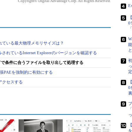
Copyright© Digital Advantage Corp. All Rights Reserved.
（応用編）
rShellを新たに覚え
E
【
作に馴れたユーザーなら、このような場合は
いだろう。これは指定されたフォルダーの下を（必要
W
ファイルやフォルダーを抽出し、それを基にして指
ートされている最大物理メモリサイズは？
機能を持つ。
ルされているInternet Explorerのバージョンを確認する
初
esコマンドで条件に合うファイルを取り出して処理する
のパス名やサイズ、日付などは変数として取り出す
ドの引数にその変数を指定すれば、さまざまな処理
定
ス拡張PAEを強制的に有効にする
ップや不要な過去のファイルの削除、テキスト処理
Pでアクセスする
【
このforfilesコマンドについて紹介する。
0
03以降（Windows VistaやWindows Server 2008も
的にはともかく、動かすだけならWindows XP上
「
 2000のリソースキットには、Windows 2000向け
ている。
【