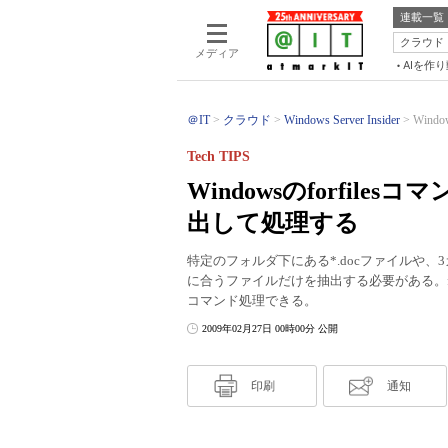
連載一覧
クラウド
メディア
AIを作
＠IT
クラウド
Windows Server Insider
Wind
Tech TIPS
Windowsのforfil
出して処理する
特定のフォルダ下にある*.docファイルや
に合うファイルだけを抽出する必要がある。fo
コマンド処理できる。
2009年02月27日 00時00分 公開
印刷
通知