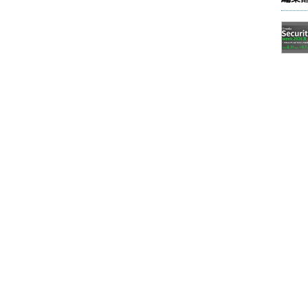
サブフォルダーの内容
ャンするが、「forfiles /p D:\Prj」のよう
されたフォルダーからスキャンを開始する。
オプションを使うと、特定の名前パターンにマッチするフ
れる。