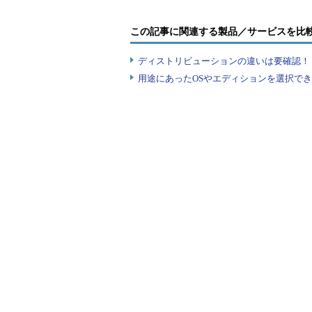
この記事に関連する製品／サービスを比
●フォルダーのスキャンとファ
ディストリビューションの違いは要確認！『
用途にあったOSやエディションを選択できていま
forfilesを何も引数無しで実行
一覧が表示され、/sオプションを
C:\Document>
forfiles
……カレントフ
"Doc1 (1).doc"
……結果のファイル一
"Doc1 (2).doc"
"Doc1 (3).doc"
"Doc1 (4).doc"
"Folder1"
……フォルダーも一覧表示
"Folder2"
C:\Document>
forfiles /s
……サブフォ
"Doc1 (1).doc"
"Doc1 (2).doc"