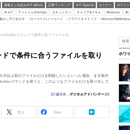
連載まとめ読み＠IT eBook
記事ランキング
＠IT Special
セミナー
ホワイト
AI IoT
アジャイル/DevOps
セキュリティ
キャリア&スキル
Windows
初
り動かし守り生かす
ローコード/ノーコード
クラウドネイティブ
Microsoft&Windo
Server & Storage
HTML5 + UX
owsのforfilesコマンドで条件に合うファイルを...
Smart & Social
Coding Edge
esコマンドで条件に合うファイルを取り
ホワ
Java Agile
Database Expert
、3カ月以上前のファイルだけを削除したいといった場合、まず条件
Linux ＆ OSS
rfilesコマンドを使うと、このようなファイルだけを取り出して
Master of IP Networ
[
打越浩幸
，
デジタルアドバンテージ
]
Security & Trust
Test & Tools
見る
Share
Insider.NET
ブログ