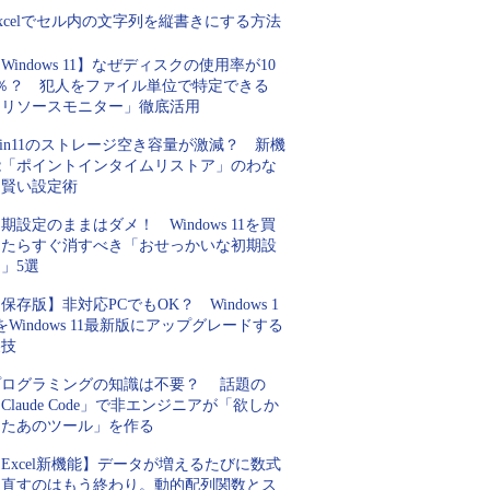
xcelでセル内の文字列を縦書きにする方法
Windows 11】なぜディスクの使用率が10
0％？ 犯人をファイル単位で特定できる
「リソースモニター」徹底活用
in11のストレージ空き容量が激減？ 新機
能「ポイントインタイムリストア」のわな
と賢い設定術
期設定のままはダメ！ Windows 11を買
ったらすぐ消すべき「おせっかいな初期設
」5選
保存版】非対応PCでもOK？ Windows 1
をWindows 11最新版にアップグレードする
裏技
プログラミングの知識は不要？ 話題の
Claude Code」で非エンジニアが「欲しか
ったあのツール」を作る
Excel新機能】データが増えるたびに数式
を直すのはもう終わり。動的配列関数とス