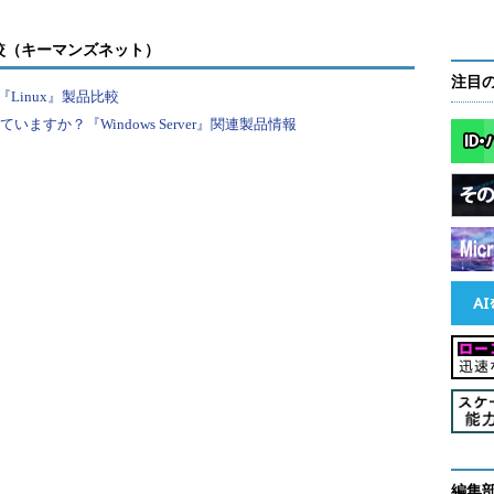
較（キーマンズネット）
イル／フォルダーの列挙
注目
Linux』製品比較
すか？『Windows Server』関連製品情報
すると、現在のフォルダーにあるファイルやフォルダーの
付けると、サブフォルダーも含めた一覧が表示される。
ォルダーの一覧
覧が1行に1つずつ表示される
される
ルダー以下も全て含めた一覧
編集