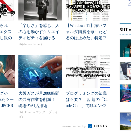
られ
「楽しさ」を感じ、人
【Windows 11】深いフ
＠IT e
11エクス
の心を動かすクリエイ
ォルダ階層を毎回たど
iles /?」とすると表示される。
し銀の
ティビティを届ける
るのは止めた。特定フ
ォルダを「ドライブ」
PR(dentsu Japan)
に変える裏ワザが便利
すぎる
/S]
d | dd}]
) を選んで、そのファイル上の
 ジョブの使用に便利です。
ログか
大阪ガスが月2000時間
プログラミングの知識
れたツー
の共有作業を削減！
は不要？ 話題の「Cla
JPCER
現場のAI活用術
ude Code」で非エンジ
を示します。
析シート
ニアが「欲しかったあ
PR(ITmedia エンタープライ
行中の
ズ)
のツール」を作る
Recommended by