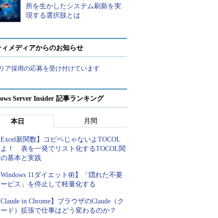
所を生かしたシステム刷新を実
現する選択肢とは
ティメディアからのお知らせ
リア採用の応募を受け付けています
ows Server Insider 記事ランキング
月間
本日
Excel新関数】コピペじゃないよTOCOL
よ！ 表を一発でリスト化するTOCOL関
数の基本と実践
Windows 11ダイエット術】「隠れた不要
サービス」を停止して軽量化する
Claude in Chrome】ブラウザのClaude（ク
ロード）拡張で仕事はどう変わるのか？