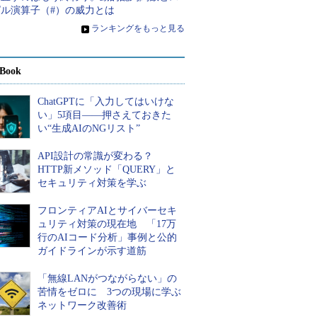
ピル演算子（#）の威力とは
»
ランキングをもっと見る
Book
ChatGPTに「入力してはいけな
い」5項目――押さえておきた
い“生成AIのNGリスト”
API設計の常識が変わる？
HTTP新メソッド「QUERY」と
セキュリティ対策を学ぶ
フロンティアAIとサイバーセキ
ュリティ対策の現在地 「17万
行のAIコード分析」事例と公的
ガイドラインが示す道筋
「無線LANがつながらない」の
苦情をゼロに 3つの現場に学ぶ
ネットワーク改善術