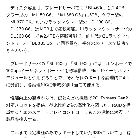
ディスク容量は、ブレードサーバでも「BL460c」は2.4TB、
タワー型の「ML150 G6」「ML350 G6」は8TB、タワー型の
「ML370 G6」およびラックマウント型の「DL180 G6」
「DL370 G6」は14TBまで搭載可能。1Uラックマウントサーバの
「DL360 G6」でも2.4TBを搭載可能で、前世代の2Uラックマウ
ントサーバ「DL380 G5」と同容量を、半分のスペースで提供で
きるという。
ブレードサーバの「BL460c」「BL490c」には、オンボードで
10Gbpsイーサネットポート×2を標準搭載。Flex-10イーサネット
モジュールと併用することで、それぞれのポートを論理的に4つ
に分割し、各論理NICに帯域を割り当てて使える。
性能向上の観点からは、ほとんどの機種でPCI Express Gen2
対応スロットを提供、従来比約2倍の高速化を図った。RAIDを構
成するためのスマートアレイコントローラもこの規格に対応した
製品を投入する。
これまで限定機種のみでサポートしていたSSDについても、ほ