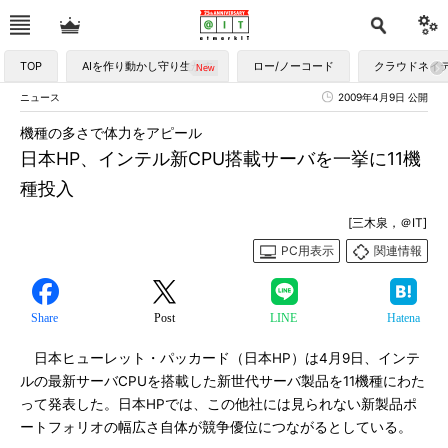
TOP
AIを作り動かし守り生かす
ロー/ノーコード
クラウドネイ
ニュース
2009年4月9日 公開
機種の多さで体力をアピール
日本HP、インテル新CPU搭載サーバを一挙に11機
種投入
[三木泉，＠IT]
PC用表示
関連情報
Share
Post
LINE
Hatena
日本ヒューレット・パッカード（日本HP）は4月9日、インテ
ルの最新サーバCPUを搭載した新世代サーバ製品を11機種にわた
って発表した。日本HPでは、この他社には見られない新製品ポ
ートフォリオの幅広さ自体が競争優位につながるとしている。