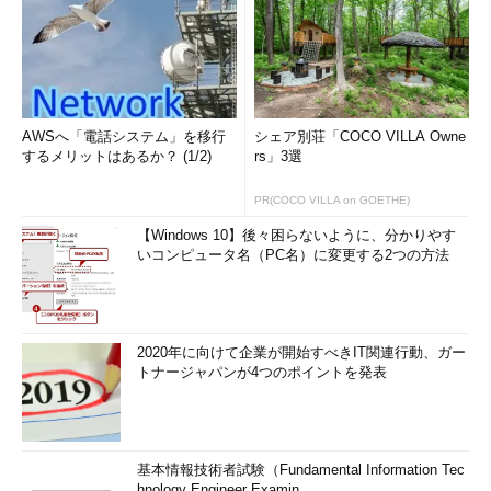
AWSへ「電話システム」を移行
シェア別荘「COCO VILLA Owne
するメリットはあるか？ (1/2)
rs」3選
PR(COCO VILLA on GOETHE)
【Windows 10】後々困らないように、分かりやす
いコンピュータ名（PC名）に変更する2つの方法
2020年に向けて企業が開始すべきIT関連行動、ガー
トナージャパンが4つのポイントを発表
基本情報技術者試験（Fundamental Information Tec
hnology Engineer Examin...