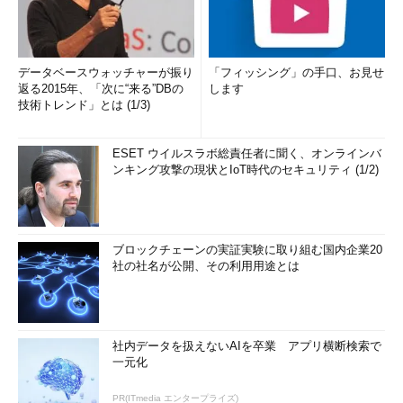
データベースウォッチャーが振り
「フィッシング」の手口、お見せ
返る2015年、「次に“来る”DBの
します
技術トレンド」とは (1/3)
ESET ウイルスラボ総責任者に聞く、オンラインバ
ンキング攻撃の現状とIoT時代のセキュリティ (1/2)
ブロックチェーンの実証実験に取り組む国内企業20
社の社名が公開、その利用用途とは
社内データを扱えないAIを卒業 アプリ横断検索で
一元化
PR(ITmedia エンタープライズ)