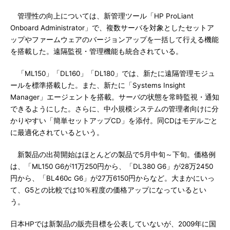
管理性の向上については、新管理ツール「HP ProLiant
Onboard Administrator」で、複数サーバを対象としたセットア
ップやファームウェアのバージョンアップを一括して行える機能
を搭載した。遠隔監視・管理機能も統合されている。
「ML150」「DL160」「DL180」では、新たに遠隔管理モジュ
ールを標準搭載した。また、新たに「Systems Insight
Manager」エージェントを搭載。サーバの状態を常時監視・通知
できるようにした。さらに、中小規模システムの管理者向けに分
かりやすい「簡単セットアップCD」を添付。同CDはモデルごと
に最適化されているという。
新製品の出荷開始はほとんどの製品で5月中旬～下旬。価格例
は、「ML150 G6が11万250円から、「DL380 G6」が28万2450
円から、「BL460c G6」が27万6150円からなど。大まかにいっ
て、G5との比較では10％程度の価格アップになっているとい
う。
日本HPでは新製品の販売目標を公表していないが、2009年に国