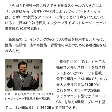
「今回も11機種一度に投入できる投資スケールの大きさによ
り、お客様からはまずHPを検討しようとか、パートナーから
は、まずHPの製品をタイムリーに出そうという声をいただいて
いる」（日本HP 執行役員 エンタープライズストレージ・サーバ
事業統括 松本芳武氏）。
新製品では、インテルのXeon 5500番台を採用するとともに、
性能・拡張性、省エネ性能、管理性の向上のための各種機能を組
み込んだ。
拡張性に関しては、すべての
機種でメモリスロットを12スロ
ットあるいは18スロット搭載。
最下位機種の「ML150 G6」のみ
最大メモリ容量は48GBだが、
これを除くタワー型の2機種、
日本HP 執行役員 エンタープライズスト
ラックマウント型では「DL180
レージ・サーバ事業統括 松本芳武氏
G6」を除く4機種、ブレード型
では「BL490c G6」が144GBまで搭載できる。