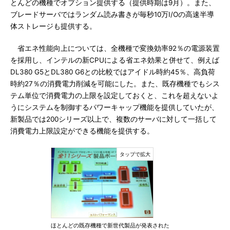
とんどの機種でオプション提供する（提供時期は9月）。また、
ブレードサーバではランダム読み書きが毎秒10万I/Oの高速半導
体ストレージも提供する。
省エネ性能向上については、全機種で変換効率92％の電源装置
を採用し、インテルの新CPUによる省エネ効果と併せて、例えば
DL380 G5とDL380 G6との比較ではアイドル時約45％、高負荷
時約27％の消費電力削減を可能にした。また、既存機種でもシス
テム単位で消費電力の上限を設定しておくと、これを超えないよ
うにシステムを制御するパワーキャップ機能を提供していたが、
新製品では200シリーズ以上で、複数のサーバに対して一括して
消費電力上限設定ができる機能を提供する。
ほとんどの既存機種で新世代製品が発表された