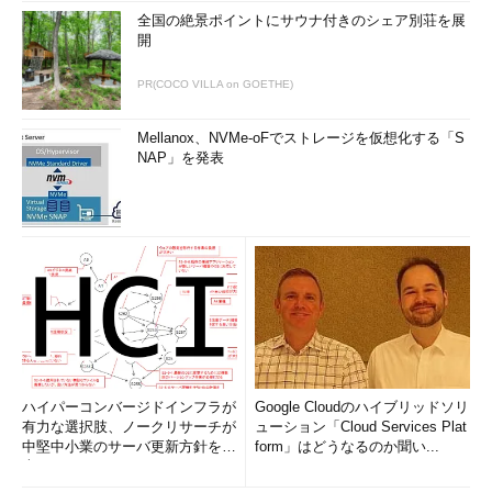
全国の絶景ポイントにサウナ付きのシェア別荘を展
開
PR(COCO VILLA on GOETHE)
Mellanox、NVMe-oFでストレージを仮想化する「S
NAP」を発表
ハイパーコンバージドインフラが
Google Cloudのハイブリッドソリ
有力な選択肢、ノークリサーチが
ューション「Cloud Services Plat
中堅中小業のサーバ更新方針を調
form」はどうなるのか聞い...
査