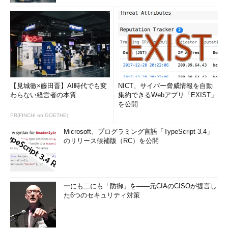
【見城徹×藤田晋】AI時代でも変
NICT、サイバー脅威情報を自動
わらない経営者の本質
集約できるWebアプリ「EXIST」
を公開
PR(FINCHI on GOETHE)
Microsoft、プログラミング言語「TypeScript 3.4」
のリリース候補版（RC）を公開
一にも二にも「防御」を――元CIAのCISOが提言し
た6つのセキュリティ対策