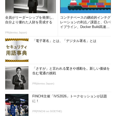
全員がリーダーシップを発揮し、
コンテナベースの継続的インテグ
自分より優れた人財を育成する
レーションの利点／課題と、CIパ
イプライン、Docker Build高速化
のコツ (1/2...
PR(dentsu Japan)
「電子署名」とは、「デジタル署名」とは
「さすが」と言われる驚きや感動を。新しい価値を
生む電通の挑戦
PR(dentsu Japan)
FINCHI主催「IVS2026」トークセッションが話題
に！
PR(FINCHI on GOETHE)