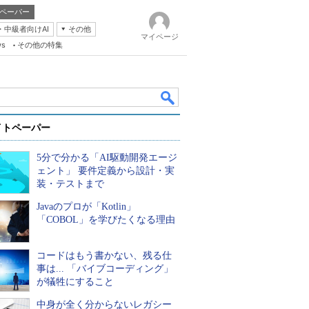
ペーパー
・中級者向けAI
その他
マイページ
ws
その他の特集
イトペーパー
5分で分かる「AI駆動開発エージ
ェント」 要件定義から設計・実
装・テストまで
Javaのプロが「Kotlin」
k
「COBOL」を学びたくなる理由
コードはもう書かない、残る仕
事は... 「バイブコーディング」
が犠牲にすること
中身が全く分からないレガシー