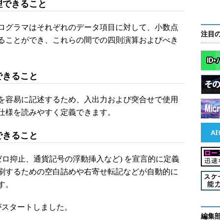
理できること
ログラマはそれぞれのデータ項目に対して、小数点
注目
ることができ、これらの間での四則演算およびべき
できること
を容易に記述するため、入出力および突合せで使用
仕様を読みやすく定義できます。
できること
ロ抑止、通貨記号の浮動挿入など) を宣言的に定義
刷するための空白詰めや右寄せ転記などが自動的に
す。
がスタートしました。
編集