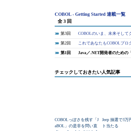
COBOL - Getting Started 連載一覧
全 3 回
3
COBOLのいま、未来そして
2
これであなたもCOBOLプロ
1
Java／.NET開発者のため
チェックしておきたい人気記事
COBOLっぽさを残す「J
Jeep 抽選で3
aBOL」の是非を問い直
ト当たる