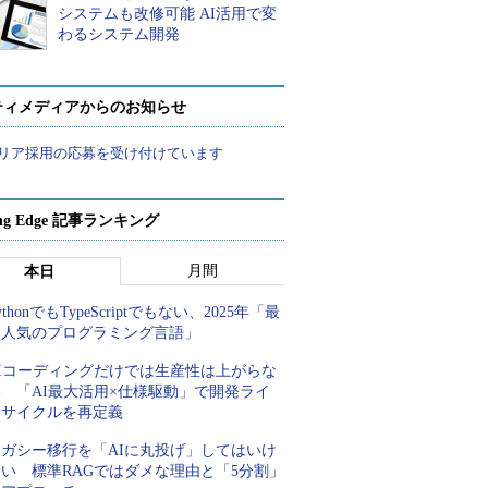
システムも改修可能 AI活用で変
わるシステム開発
ティメディアからのお知らせ
リア採用の応募を受け付けています
ing Edge 記事ランキング
月間
本日
ythonでもTypeScriptでもない、2025年「最
も人気のプログラミング言語」
AIコーディングだけでは生産性は上がらな
い 「AI最大活用×仕様駆動」で開発ライ
フサイクルを再定義
レガシー移行を「AIに丸投げ」してはいけ
ない 標準RAGではダメな理由と「5分割」