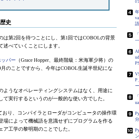
年
v
の歴史
「
は第2回を待つことにし、第1回ではCOBOLの背景
て述べていくことにします。
A
u
ホッパー
（Grace Hopper、最終階級：米海軍少将）の
P
年9月のことですから、今年はCOBOL生誕半世紀にな
V
P
のようなオペレーティングシステムはなく、用途に
「
して実行するというのが一般的な使い方でした。
u
場しており、コンパイラとローダがコンピュータの操作環
P
分
登場によって機械語を意識せずにプログラムを作る
ェア工学の黎明期のことでした。
P
ン