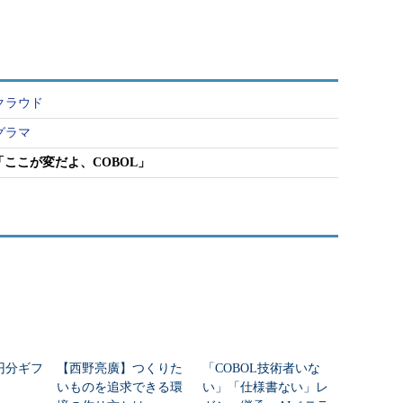
クラウド
グラマ
の「ここが変だよ、COBOL」
万円分ギフ
【西野亮廣】つくりた
「COBOL技術者いな
いものを追求できる環
い」「仕様書ない」レ