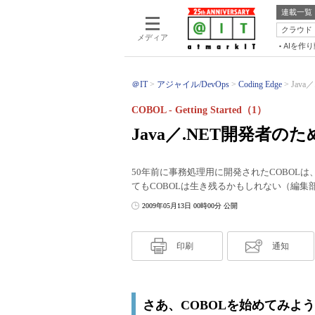
連載一覧
クラウド
メディア
AIを作
＠IT
アジャイル/DevOps
Coding Edge
Jav
COBOL - Getting Started（1）
Java／.NET開発者
50年前に事務処理用に開発されたCOBOL
てもCOBOLは生き残るかもしれない（編集
2009年05月13日 00時00分 公開
印刷
通知
さあ、COBOLを始めてみよ