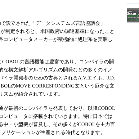
的で設立された「データシステムズ言語協議会」
L仕様が制定されると、米国政府の調達基準になったこと
各コンピュータメーカーが積極的に処理系を実装し
とCOBOLの言語機能は豊富であり、コンパイラの開
的な構文解析アルゴリズムの開発などの多くのイノ
ラ開発者のための古典とされるA.V.エイホ、J.D.
LのMOVE CORRESPONDING文という厄介な文
リズムが紹介されています。
通が最初のコンパイラを発表しており、以降COBOL
コンピュータに搭載されていきます。特に日本では
れる中・小型機が普及し、その多くがCOBOLを主力言
Lアプリケーションが生産される時代となります。