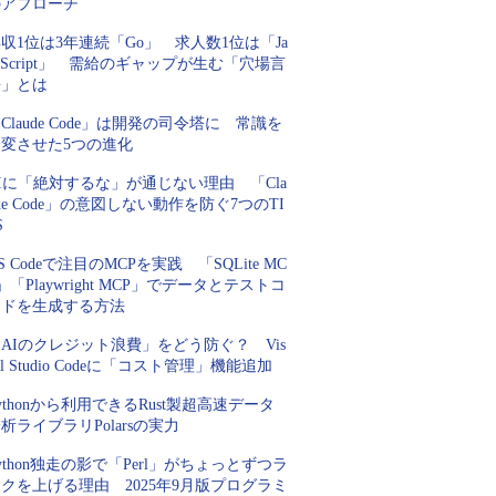
のアプローチ
収1位は3年連続「Go」 求人数1位は「Ja
aScript」 需給のギャップが生む「穴場言
語」とは
Claude Code」は開発の司令塔に 常識を
一変させた5つの進化
Iに「絶対するな」が通じない理由 「Cla
de Code」の意図しない動作を防ぐ7つのTI
S
S Codeで注目のMCPを実践 「SQLite MC
」「Playwright MCP」でデータとテストコ
ードを生成する方法
AIのクレジット浪費」をどう防ぐ？ Vis
al Studio Codeに「コスト管理」機能追加
ythonから利用できるRust製超高速データ
析ライブラリPolarsの実力
ython独走の影で「Perl」がちょっとずつラ
クを上げる理由 2025年9月版プログラミ