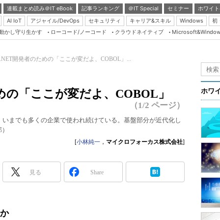
連載まとめ読み＠IT eBook
記事ランキング
＠IT Special
セミナー
ホワイト
AI IoT
アジャイル/DevOps
セキュリティ
キャリア&スキル
Windows
初
り動かし守り生かす
ローコード/ノーコード
クラウドネイティブ
Microsoft&Windo
Server & Storage
HTML5 + UX
a／.NET開発者のための「ここが変だよ、COBOL」...
Smart & Social
Coding Edge
のための「ここが変だよ、COBOL」
ホワ
Java Agile
（1/2 ページ）
Database Expert
は、いまでも多くの企業で使われ続けている。基盤部分が近代化し
部）
Linux ＆ OSS
[
小林純一
，
マイクロフォーカス株式会社
]
Master of IP Networ
Security & Trust
見る
Share
Test & Tools
Insider.NET
うか
ブログ