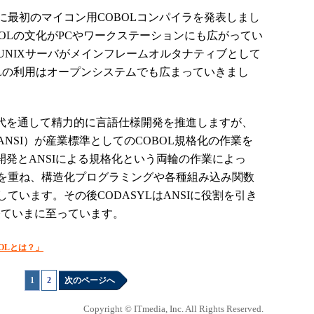
に最初のマイコン用COBOLコンパイラを発表しまし
OLの文化がPCやワークステーションにも広がってい
UNIXサーバがメインフレームオルタナティブとして
OLの利用はオープンシステムでも広まっていきまし
70年代を通して精力的に言語仕様開発を推進しますが、
NSI）が産業標準としてのCOBOL規格化の作業を
様開発とANSIによる規格化という両輪の作業によっ
年と改訂を重ね、構造化プログラミングや各種組み込み関数
ています。その後CODASYLはANSIに役割を引き
を経ていまに至っています。
BOLとは？」
1
|
2
次のページへ
Copyright © ITmedia, Inc. All Rights Reserved.