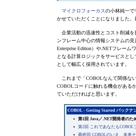
マイクロフォーカス
の小林純一です
かせていただくことになりました。
企業活動の迅速性とコスト削減を目
ンフレーム中心の情報システムの見直しが進ん
Enterprise Edition）や.N
となる計算ロジックをサービスとし
として幅広く採用されています。
これまで「COBOLなんて関係な
COBOLコードに触れる機会があ
ていただければと思います。
COBOL - Getting Started バック
第1回 Java／.NET開発者
第2回 これであなたもCOBO
最終回 COBOLのいま、未来