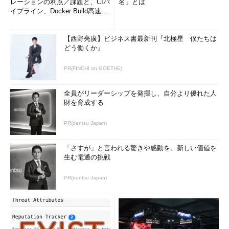
レーションの利点／課題と、CIパ
名」とは
イプライン、Docker Build高速化
これで、通常のハードディスクと同様、VHDファイルの中のデ
のコツ (1/2...
ータなどにアクセス可能になる。「読み取り専用」のチェックを
入れずにマウントしておけば、VHDファイルにデータなどを書き
【西野亮廣】ビジネス書最新刊『北極星 僕たちは
込むことも可能だ。
どう働くか』
マウントしたVHDファイルをアンマウント（切断）するには、
PR(FINCHI on GOETHE)
［ディスクの管理］ツールのVHDファイル（ディスク1など）を
右クリックし、メニューから［VHDの切断］を選択すればよい。
全員がリーダーシップを発揮し、自分より優れた人
財を育成する
［仮想ハードディスクの切断］ダイアログが開くので、［ディス
クの削除後に仮想ハードディスクファイルを削除する］のチェッ
PR(dentsu Japan)
クが外れていることを確認して、［OK］ボタンをクリックす
る。ここにチェックが入っていると、VHDファイルも削除されて
「さすが」と言われる驚きや感動を。新しい価値を
しまうので注意が必要だ。
生む電通の挑戦
PR(dentsu Japan)