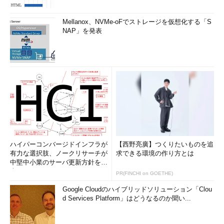
DISKPART>
exit
Mellanox、NVMe-oFでストレージを仮想化する「S
NAP」を発表
■この記事と関連性の高い別の記事
Windows 7／Windows Server 2008 R2でVHDファイルを
作成する
（TIPS）
容量固定タイプのVHDファイルを高速に作成する
（TIPS）
Disk2vhdツールで物理ディスク環境をVHDファイルに変
換する
（TIPS）
仮想ディスク（VHD）のディスクサイズを縮小する
（TIPS）
ハイパーコンバージドインフラが
【西野亮廣】つくりたいものを追
仮想ディスクをコマンドラインから作成・管理する
有力な選択肢、ノークリサーチが
求できる環境の作り方とは
中堅中小業のサーバ更新方針を調
（TIPS）
査
PR(FINCHI on GOETHE)
「
Tech TIPS
」
Google Cloudのハイブリッドソリューション「Clou
d Services Platform」はどうなるのか聞い...