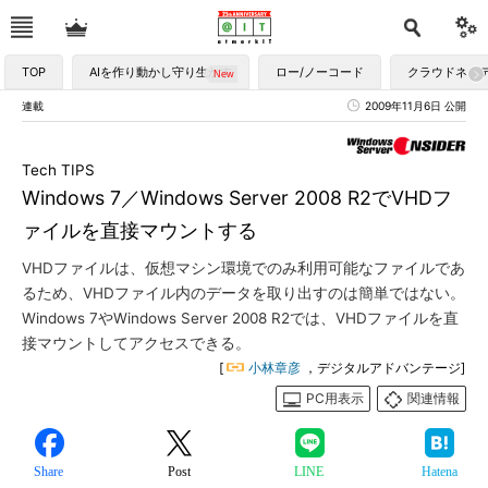
TOP
AIを作り動かし守り生かす
ロー/ノーコード
クラウドネイ
連載
2009年11月6日 公開
Tech TIPS
Windows 7／Windows Server 2008 R2でVHDフ
ァイルを直接マウントする
VHDファイルは、仮想マシン環境でのみ利用可能なファイルであ
るため、VHDファイル内のデータを取り出すのは簡単ではない。
Windows 7やWindows Server 2008 R2では、VHDファイルを直
接マウントしてアクセスできる。
[
小林章彦
，デジタルアドバンテージ]
PC用表示
関連情報
Share
Post
LINE
Hatena