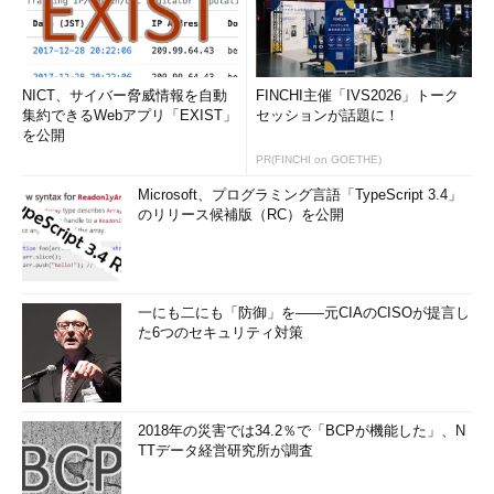
［ディスクの管理］ツールでVHDファイルをアン
NICT、サイバー脅威情報を自動
FINCHI主催「IVS2026」トーク
マウントする
集約できるWebアプリ「EXIST」
セッションが話題に！
VHDファイルをアンマウントするには、VHDファ
を公開
イルをマウントしたディスク（この例では「ディ
スク 1」）を右クリックして、メニューから［VH
PR(FINCHI on GOETHE)
Dの切断］を選択する。
Microsoft、プログラミング言語「TypeScript 3.4」
（1）
［VHDの切断］メニューを選択する。
のリリース候補版（RC）を公開
（2）
［仮想ハードディスクの切断］ダイアロ
グが開くので、［ディスクの削除後に仮想ハード
ディスクファイルを削除する］のチェックが外れ
ていること確認して、［OK］ボタンをクリックす
る。
一にも二にも「防御」を――元CIAのCISOが提言し
た6つのセキュリティ対策
●diskpartコマンドを利用する方法
コマンドに慣れている人は、diskpartコマンドを利用すると、
2018年の災害では34.2％で「BCPが機能した」、N
素早くVHDファイルがマウントできるだろう。コマンドプロンプ
TTデータ経営研究所が調査
トを起動し、以下のコマンドを実行すればよい。