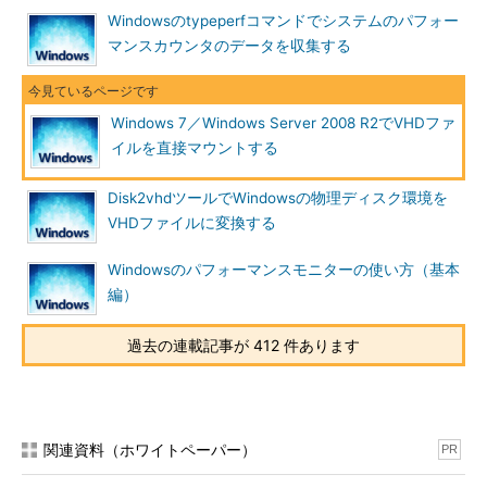
VHDファイルをマウントするには、［操作］－［V
Windowsのtypeperfコマンドでシステムのパフォー
HDの接続］メニューで行う。
マンスカウンタのデータを収集する
（1）
［操作］－［VHDの接続］メニューを選
択する。
（2）
［仮想ハードディスクの接続］ダイアロ
グでマウントしたいVHDファイルを指定する。
Windows 7／Windows Server 2008 R2でVHDファ
イルを直接マウントする
Disk2vhdツールでWindowsの物理ディスク環境を
VHDファイルに変換する
Windowsのパフォーマンスモニターの使い方（基本
編）
過去の連載記事が 412 件あります
VHDファイルをマウントした後の［ディスクの管
理］ツール
VHDファイルがマウントされると、「ディスク
1」が追加される。この画面の例では、VHDファイ
関連資料（ホワイトペーパー）
PR
ルに2つのパーティションが含まれていたため、D:
ドライブとF:ドライブにそれぞれマウントされ