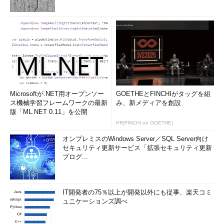
C:\>
diskpart
DISKPART>
select vdisk file="c:\vhd\test.vhd"
DISKPART>
attach vdisk
DISKPART>
exit
「c:\vhd\test.vhd」の部分は、マウントしたいVHDファイルを
Microsoftが.NET用オープンソー
GOETHEとFINCHIがタッグを組
フルパスで指定する。［ディスクの管理］ツールの場合と同様、
ス機械学習フレームワークの最新
み、新メディアを創設
VHDファイルが空いているドライブレターでマウントされる。読
版「ML.NET 0.11」を公開
み取り専用でマウントするには、「attach vdisk readonly」とす
PR(FINCHI on GOETHE)
る。
オンプレミスのWindows Server／SQL Server向け
セキュリティ更新サービス「拡張セキュリティ更新
マウントしたVHDファイルをアンマウント（切断）するには、
プログ...
以下のコマンドを実行すればよい。
C:\>
diskpart
IT開発者の75％以上が開発以外にも従事、楽天コミ
ュニケーションズ調べ
DISKPART>
select vdisk file="c:\vhd\test.vhd"
DISKPART>
dettach vdisk