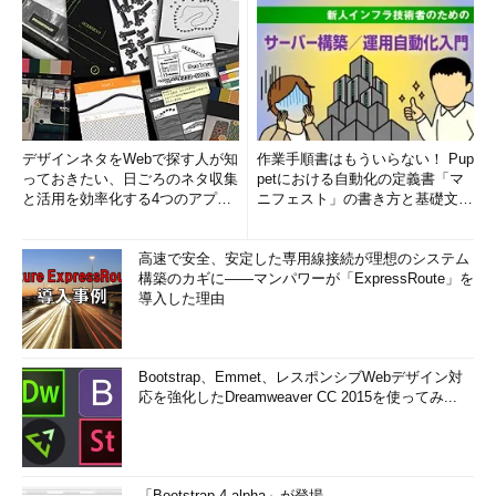
デザインネタをWebで探す人が知
作業手順書はもういらない！ Pup
っておきたい、日ごろのネタ収集
petにおける自動化の定義書「マ
と活用を効率化する4つのアプリ
ニフェスト」の書き方と基礎文法
(1/3)
まとめ (1/5)
高速で安全、安定した専用線接続が理想のシステム
構築のカギに――マンパワーが「ExpressRoute」を
導入した理由
Bootstrap、Emmet、レスポンシブWebデザイン対
応を強化したDreamweaver CC 2015を使ってみ...
「Bootstrap 4 alpha」が登場