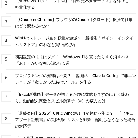
【Windows 11ダイエット術】「隠れた不要サービス」を停止して
軽量化する
【Claude in Chrome】ブラウザのClaude（クロード）拡張で仕事
はどう変わるのか？
Win11のストレージ空き容量が激減？ 新機能「ポイントインタイ
ムリストア」のわなと賢い設定術
初期設定のままはダメ！ Windows 11を買ったらすぐ消すべき
「おせっかいな初期設定」5選
プログラミングの知識は不要？ 話題の「Claude Code」で非エン
ジニアが「欲しかったあのツール」を作る
【Excel新機能】データが増えるたびに数式を直すのはもう終わ
り。動的配列関数とスピル演算子（#）の威力とは
【最終案内】2026年6月にWindows 11が起動不能に？ 「セキュ
アブート証明書」の期限切れリスクと対策、起動しなくなった場合
の対応策