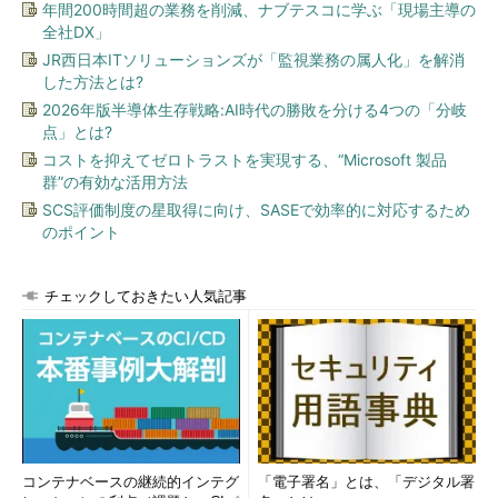
年間200時間超の業務を削減、ナブテスコに学ぶ「現場主導の
た。
全社DX」
（1）
マウントされたVHDファイル。この例で
は、D:ドライブとF:ドライブにそれぞれマウント
JR西日本ITソリューションズが「監視業務の属人化」を解消
されている。VHDファイルの場合、ディスクドラ
した方法とは?
イブのアイコンが青色になる。
2026年版半導体生存戦略:AI時代の勝敗を分ける4つの「分岐
点」とは?
コストを抑えてゼロトラストを実現する、“Microsoft 製品
群”の有効な活用方法
SCS評価制度の星取得に向け、SASEで効率的に対応するため
のポイント
チェックしておきたい人気記事
マウントしたVHDファイルを開いたWindowsエク
スプローラの画面
マウントされたVHDファイルのF:ドライブをWind
owsエクスプローラで開いたところ。このようにV
HDファイルの中を、Windowsエクスプローラな
どで操作可能になる。
コンテナベースの継続的インテグ
「電子署名」とは、「デジタル署