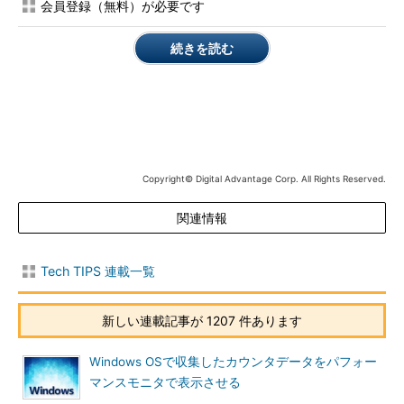
手軽なのが、GUIで操作可能な［ディスクの管理］ツールを利
会員登録（無料）が必要です
用する方法だ。［スタート］－［プログラムとファイルの検索］
に「diskmgmt.msc」と入力して、［ディスクの管理］ツールを
続きを読む
起動する。
［ディスクの管理］ツールの［操作］－［VHDの接続］メニュ
ーを選択し、［仮想ハードディスクの接続］ダイアログにマウン
トしたいVHDファイルを指定、［OK］ボタンをクリックする。
これでVHDファイルが、空いているドライブレターでマウントさ
Copyright© Digital Advantage Corp. All Rights Reserved.
れる。
関連情報
Tech TIPS 連載一覧
新しい連載記事が 1207 件あります
Windows OSで収集したカウンタデータをパフォー
マンスモニタで表示させる
［ディスクの管理］ツールでVHDファイルをマウ
ントする