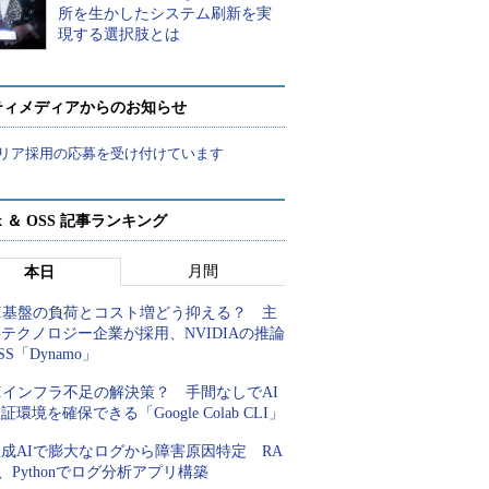
所を生かしたシステム刷新を実
現する選択肢とは
ティメディアからのお知らせ
リア採用の応募を受け付けています
ux ＆ OSS 記事ランキング
月間
本日
AI基盤の負荷とコスト増どう抑える？ 主
テクノロジー企業が採用、NVIDIAの推論
SS「Dynamo」
Iインフラ不足の解決策？ 手間なしでAI
証環境を確保できる「Google Colab CLI」
成AIで膨大なログから障害原因特定 RA
、Pythonでログ分析アプリ構築