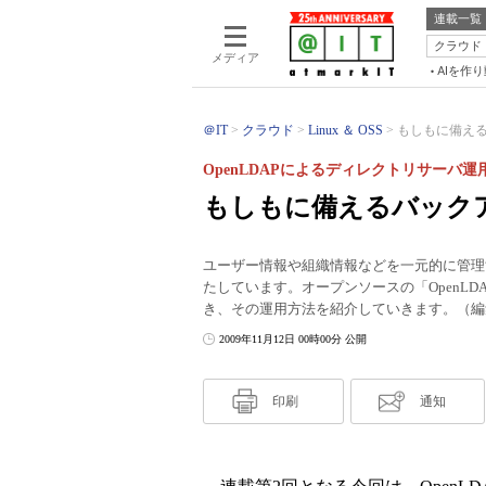
連載一覧
クラウド
メディア
AIを作
＠IT
クラウド
Linux ＆ OSS
もしもに備えるバ
OpenLDAPによるディレクトリサーバ運
もしもに備えるバック
ユーザー情報や組織情報などを一元的に管理
たしています。オープンソースの「OpenL
き、その運用方法を紹介していきます。（編
2009年11月12日 00時00分 公開
印刷
通知