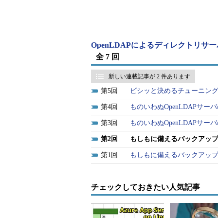
をバックアップすることができます
# export DB_HOME=/usr/local/o
# vi /usr/local/openldap-2.4.
OpenLDAPによるディレクトリサ
…[略]…
全 7 回
# Data Directory
set_data_dir .
←データファイ
# Transaction Log Directory
新しい連載記事が 2 件あります
set_lg_dir .
←トランザク
5
ビシッと決めるチューニン
…[略]…
4
ものいわぬOpenLDAPサー
# PATH=$PATH:/usr/local/Berke
3
ものいわぬOpenLDAPサー
# db_hotbackup -Dc -b /tmp/ho
2
もしもに備えるバックアップ
上記の例では、初めに、Berkele
1
もしもに備えるバックアップ
変数「DB_HOME」に、バックア
リである「/usr/local/openldap-2.4.
チェックしておきたい人気記事
次に、Berkeley DBの設定ファ
（*.bdbファイル）とトランザクシ