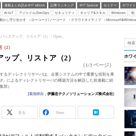
連載まとめ読み＠IT eBook
記事ランキング
＠IT Special
セミナー
ホワイト
AI IoT
アジャイル/DevOps
セキュリティ
キャリア&スキル
Windows
初
り動かし守り生かす
ローコード/ノーコード
クラウドネイティブ
Microsoft&Windo
Server & Storage
HTML5 + UX
ックアップ、リストア（2）：Open...
Smart & Social
用（2）
Coding Edge
アップ、リストア（2）
ホワ
Java Agile
（1/3 ページ）
Database Expert
するディレクトリサーバは、企業システムの中で重要な役割を果
DAP」によるディレクトリサーバの構築方法を解説した前連載に続
Linux ＆ OSS
集部）
Master of IP Networ
[
菊池研自
，
伊藤忠テクノソリューションズ株式会社
]
Security & Trust
Test & Tools
見る
Share
Insider.NET
ブログ