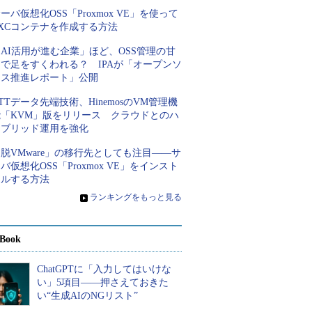
ーバ仮想化OSS「Proxmox VE」を使って
XCコンテナを作成する方法
AI活用が進む企業」ほど、OSS管理の甘
さで足をすくわれる？ IPAが「オープンソ
ース推進レポート」公開
TTデータ先端技術、HinemosのVM管理機
能「KVM」版をリリース クラウドとのハ
イブリッド運用を強化
脱VMware」の移行先としても注目――サ
バ仮想化OSS「Proxmox VE」をインスト
ールする方法
»
ランキングをもっと見る
Book
ChatGPTに「入力してはいけな
い」5項目――押さえておきた
い“生成AIのNGリスト”