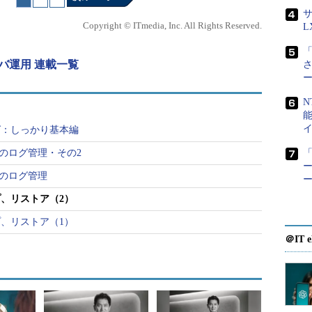
。
サ
Copyright © ITmedia, Inc. All Rights Reserved.
L
penldap-2.4.16/var/openldap-data
「
16/var/openldap-data/DB_CONFIG
ーバ運用 連載一覧
ルを保存するディレクトリを指定
N
ションログファイルを保存するディレクトリを指定
グ：しっかり基本編
バのログ管理・その2
「
leyDB.4.6/bin
ー
バのログ管理
tbackup
、リストア（2）
y DB付属のユーティリィティコマンドが利用する環境
、リストア（1）
ップ対象とするバックエンドデータベースディレクト
＠IT e
16/var/openldap-data」を指定しています。
イルであるDB_CONFIGファイルに、データファイル
ョンログファイル（log.*ファイル）の位置を指定しま