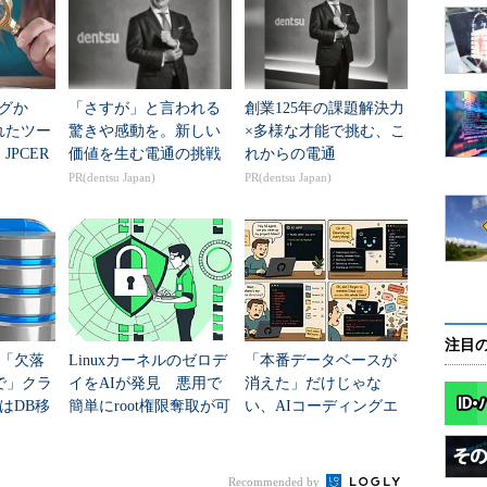
らの相対パス（ここでは、「.」）を用いて、
、「set_lg_dir」ディレクティブに「DB_HOME」に指定
とを指定しています。
ログか
「さすが」と言われる
創業125年の課題解決力
keley DBが「/usr/local/BerkeleyDB.4.6」にイ
れたツー
驚きや感動を。新しい
×多様な才能で挑む、こ
-Dオプションを利用し、DB_CONFIGファイルか
JPCER
価値を生む電通の挑戦
れからの電通
ンログファイルの位置を読み出しています。また、-c
析シート
PR(dentsu Japan)
PR(dentsu Japan)
ントを実行し、未更新のデータファイルへ更新デー
ザクションログファイルの削除を行っています。
なリカバリを実現するために、データ更新時にはデータファイルでなくトラン
ています。チェックポイントとは、トランザクションログファイルの
ルへも書き戻す処理です。チェックポイントが実行されることで、最
注目
要なトランザクションファイルを削除したり、別ディレクトリなどへ退
を「欠落
Linuxカーネルのゼロデ
「本番データベースが
。
で」クラ
イをAIが発見 悪用で
消えた」だけじゃな
はDB移
簡単にroot権限奪取が可
い、AIコーディングエ
-bオプションで指定した「/tmp/hotbackup」ディレク
？
能に
ージェントがやらかし
た暴走“6選”
ションログファイルをコピーし、障害発生時に、そ
リストア可能な状態となるようリカバリ処理までを
Recommended by