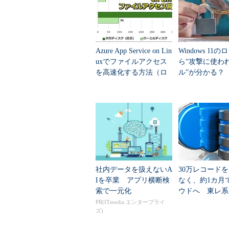
す。ここでは、「DB_HOME」か
「set_data_dir」ディレクティブと
したディレクトリそのものであるこ
Azure App Service on Lin
Windows 11の
続くdb_hotbackupコマンドの実行例は、Ber
uxでファイルアクセス
ら“攻撃に使わ
ンストールされていると仮定しており、
を高速化する方法（ロ
ル”が分かる？ 
らデータファイルとトランザクショ
ーカルディスク活用
T/CCの無料分
編）
オプションを利用してチェックポイ
タを書き戻し、不要となったトラン
補足：
Berkeley DBは、障害からの健全
ザクションログファイルに先行書き込みを行っ
みに記録された更新情報を本来のデータファイ
新のトランザクションファイル1つを除いて不
社内データを扱えないA
30万レコード
避したりするアーカイブ処理が可能となります
Iを卒業 アプリ横断検
なく、約1カ月
索で一元化
ウドへ 東レ系
さらに、db_hotbackupコマンドは、
行をどう進めた
PR(ITmedia エンタープライ
ズ)
トリへデータファイルとトランザク
のままデータベース関連ファイルが