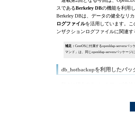
連載第2回となる今回は、OpenL
スである
Berkeley DB
の機能を利用
Berkeley DBは、データの健全
ログファイル
を活用しています。こ
ンザクションログファイルに関連す
補足：
CentOSに付属するopenldap-serv
マンド」は、同じopenldap-serversパッ
db_hotbackupを利用したバ
初めに紹介するバックアップ方法
db_hotbackupコマンドは、Ber
Berkeley DBが利用するデー
す。
例えば、バックアップ対象のバッ
「/usr/local/openldap-2.4.16