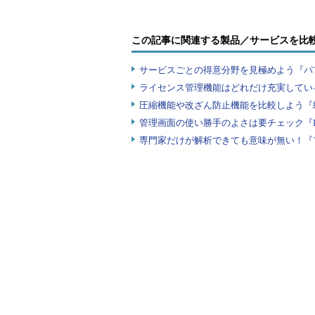
行って終了しています。
この記事に関連する製品／サービスを比
次のコマンド例では、バックアッ
います。バックエンドデータベース
サービスごとの得意分野を見極めよう『パ
トランザクションログファイル1つ
ライセンス管理機能はどれだけ充実してい
DB_CONFIGファイルまでもが複
圧縮機能や改ざん防止機能を比較しよう『
管理画面の使い勝手のよさは要チェック『
# ls -l /tmp/hotbackup/
専門家だけが解析できても意味が無い！『
合計 10396
-rw------- 1 root root 949
まれる
-rw------- 1 root root 204
-rw------- 1 root root 819
-rw------- 1 root root 819
-rw------- 1 root root 819
-rw------- 1 root root 6553
-rw------- 1 root root 10485
-rw------- 1 root root 819
-rw------- 1 root root 819