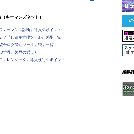
較（キーマンズネット）
プ先ディレクトリに作成されたファイルを確認して
ディレクトリに存在したデータファイルと、最新の
フォーマンス診断』導入のポイント
に加えて、-Dオプションを利用したことで
る？『IT資産管理ツール』製品一覧
製されていることが確認できます。
統合ログ管理ツール』製品一覧
ID管理』製品の選び方
フォレンジック』導入検討のポイント
 10月 13 00:59 DB_CONFIG
編集
← “-D”を利用することでDB_CONFIGも含
8 10月 13 00:59 alock
2 10月 13 00:59 cn.bdb
2 10月 13 00:59 dn2id.bdb
2 10月 13 00:59 gidNumber.bdb
6 10月 13 00:59 id2entry.bdb
760 10月 13 00:59 log.0000000001
2 10月 13 00:59 loginShell.bdb
2 10月 13 00:59 objectClass.bdb