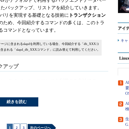
DAPがデフォルトで利用するバックエンドデータベー
したバックアップ、リストアを紹介していきます。
なリカバリを実現する基礎となる技術に
トランザクション
のため、今回紹介するコマンドの多くは、このトラ
アイ
るコマンドとなっています。
キャ
ersパッケージに含まれるslapdを利用している場合、今回紹介する「db_XXXコ
ケージに含まれる「slapd_db_XXXコマンド」に読み替えて利用してください。
Lin
ックアップ
は、
db_hotbackup
コマンドを利用する方法です。
keley DBに付属するユーティリィティコマンドであり、
要
O
タベース環境をオンラインでバックアップすることができま
続きを読む
A
検
クエンドデータベースディレクトリが、
生
/var/openldap-data」である場合は、次のようにデータベース環境
G
1
|
2
|
3
次のページへ