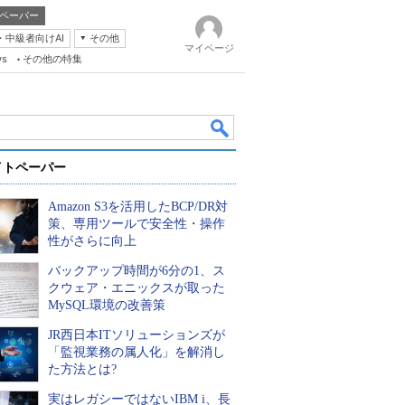
ペーパー
・中級者向けAI
その他
マイページ
ws
その他の特集
イトペーパー
Amazon S3を活用したBCP/DR対
策、専用ツールで安全性・操作
性がさらに向上
バックアップ時間が6分の1、ス
k
クウェア・エニックスが取った
MySQL環境の改善策
JR西日本ITソリューションズが
「監視業務の属人化」を解消し
た方法とは?
実はレガシーではないIBM i、長