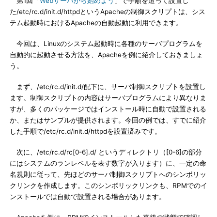
第1回「
Webサーバから始めよう
」で手順を追って設置し
た/etc/rc.d/init.d/httpdというApacheの制御スクリプトは、シス
テム起動時におけるApacheの自動起動に利用できます。
今回は、Linuxのシステム起動時に各種のサーバプログラムを
自動的に起動させる方法を、Apacheを例に紹介しておきましょ
う。
まず、/etc/rc.d/init.d/配下に、サーバ制御スクリプトを設置し
ます。制御スクリプトの内容はサーバプログラムにより異なりま
すが、多くのパッケージではインストール時に自動で設置される
か、またはサンプルが提供されます。今回の例では、すでに紹介
した手順で/etc/rc.d/init.d/httpdを設置済みです。
次に、/etc/rc.d/rc[0-6].d/ というディレクトリ（[0-6]の部分
にはシステムのランレベルを表す数字が入ります）に、一定の命
名規則に従って、先ほどのサーバ制御スクリプトへのシンボリッ
クリンクを作成します。このシンボリックリンクも、RPMでのイ
ンストールでは自動で設置される場合があります。