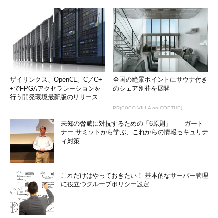
ザイリンクス、OpenCL、C／C+
全国の絶景ポイントにサウナ付き
+でFPGAアクセラレーションを
のシェア別荘を展開
行う開発環境最新版のリリースを
発表
PR(COCO VILLA on GOETHE)
未知の脅威に対抗するための「6原則」――ガート
ナー サミットから学ぶ、これからの情報セキュリテ
ィ対策
これだけはやっておきたい！ 基本的なサーバー管理
に役立つグループポリシー設定