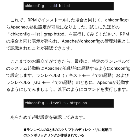
chkconfig 
--
add
 httpd
これで、RPMでインストールした場合と同じく、chkconfigか
らApacheの起動設定が可能になりました。試しに先ほどの
「chkconfig --list | grep httpd」を実行してみてください。RPM
の場合と同じ表示が得られ、Apacheがchkconfigの管理対象とし
て認識されたことが確認できます。
ここまでのお膳立てができたら、最後に、特定のランレベルで
のシステム起動時にApacheが自動的に起動するようにchkconfig
で設定します。ランレベル3（テキストモードでの起動）および
ランレベル5（GUIモードでの起動）のときに、Apacheが起動す
るようにしてみましょう。以下のようにコマンドを実行します。
chkconfig 
--
level 
35
 httpd on
あらためて起動設定を確認してみます。
●ランレベルの3と5のスクリプトのディレクトリに起動用
のシンボリックリンクが作成されている