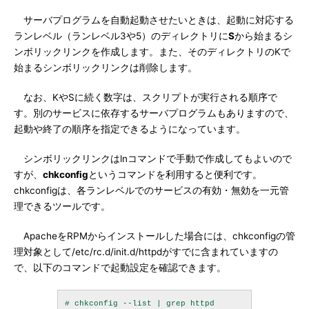
サーバプログラムを自動起動させたいときは、起動に対応する
ランレベル（ランレベル3や5）のディレクトリに
S
から始まるシ
ンボリックリンクを作成します。また、そのディレクトリのKで
始まるシンボリックリンクは削除します。
なお、KやSに続く数字は、スクリプトが実行される順序で
す。別のサービスに依存するサーバプログラムもありますので、
起動や終了の順序を指定できるようになっています。
シンボリックリンクはlnコマンドで手動で作成してもよいので
すが、
chkconfig
というコマンドを利用すると便利です。
chkconfigは、各ランレベルでのサービスの有効・無効を一元管
理できるツールです。
ApacheをRPMからインストールした場合には、chkconfigの管
理対象として/etc/rc.d/init.d/httpdがすでに含まれていますの
で、以下のコマンドで起動設定を確認できます。
# chkconfig --list | grep httpd
