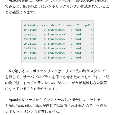
Apacheを例に、RPMでインストールした直後の状態で確認し
てみると、以下のようにシンボリックリンクが作成されているこ
とが確認できます。
# find /etc/rc.d/rc*.d -name "*httpd*" -ls

2491130    0 lrwxrwxrwx   1 root     root         
2491131    0 lrwxrwxrwx   1 root     root         
2491132    0 lrwxrwxrwx   1 root     root         
2491133    0 lrwxrwxrwx   1 root     root         
2491134    0 lrwxrwxrwx   1 root     root         
2491135    0 lrwxrwxrwx   1 root     root         
K
で始まるシンボリックリンクは、リンク先の制御スクリプト
を通して、サーバプログラムを停止させるためのものです。上記
の例では、すべてのランレベルでApacheが自動起動しない設定
になっていることが分かります。
Apacheをソースからインストールした場合には、そもそ
も/etc/rc.d/init.d/httpdが自動では設置されませんので、当然シ
ンボリックリンクも存在しません。