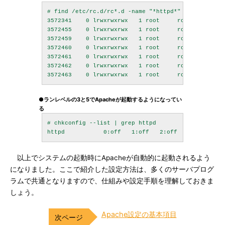
# find /etc/rc.d/rc*.d -name "*httpd*" -ls

3572341    0 lrwxrwxrwx   1 root     root         
3572455    0 lrwxrwxrwx   1 root     root         
3572459    0 lrwxrwxrwx   1 root     root         
3572460    0 lrwxrwxrwx   1 root     root         
3572461    0 lrwxrwxrwx   1 root     root         
3572462    0 lrwxrwxrwx   1 root     root         
●ランレベルの3と5でApacheが起動するようになってい
る
# chkconfig --list | grep httpd

以上でシステムの起動時にApacheが自動的に起動されるよう
になりました。ここで紹介した設定方法は、多くのサーバプログ
ラムで共通となりますので、仕組みや設定手順を理解しておきま
しょう。
Apache設定の基本項目