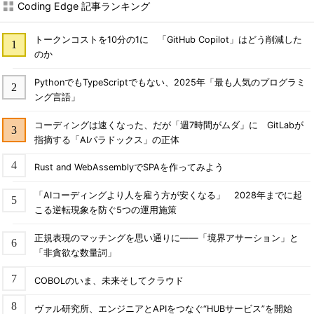
Coding Edge 記事ランキング
トークンコストを10分の1に 「GitHub Copilot」はどう削減した
のか
PythonでもTypeScriptでもない、2025年「最も人気のプログラミ
ング言語」
コーディングは速くなった、だが「週7時間がムダ」に GitLabが
指摘する「AIパラドックス」の正体
Rust and WebAssemblyでSPAを作ってみよう
「AIコーディングより人を雇う方が安くなる」 2028年までに起
こる逆転現象を防ぐ5つの運用施策
正規表現のマッチングを思い通りに――「境界アサーション」と
「非貪欲な数量詞」
COBOLのいま、未来そしてクラウド
ヴァル研究所、エンジニアとAPIをつなぐ“HUBサービス”を開始