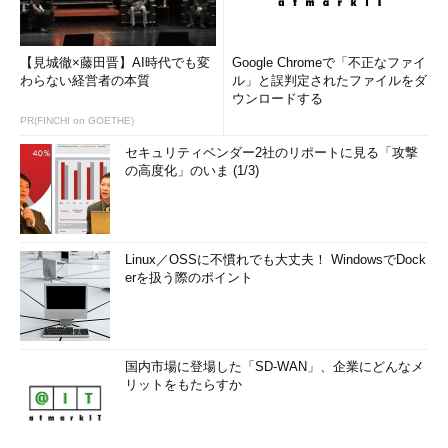
【見城徹×藤田晋】AI時代でも変
Google Chromeで「不正なファイ
わらない経営者の本質
ル」と誤判定されたファイルをダ
ウンロードする
PR(FINCHI on GOETHE)
セキュリティベンダー2社のリポートに見る「攻撃
の高度化」のいま (1/3)
Linux／OSSに不慣れでも大丈夫！ WindowsでDock
erを扱う際のポイント
国内市場に登場した「SD-WAN」、企業にどんなメ
リットをもたらすか