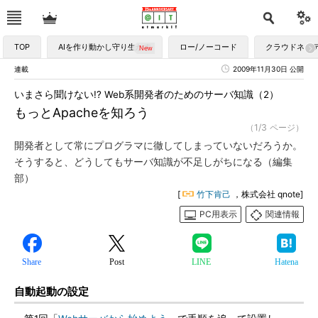
TOP
AIを作り動かし守り生かす
ロー/ノーコード
クラウドネイ
連載
2009年11月30日 公開
いまさら聞けない!? Web系開発者のためのサーバ知識（2）
もっとApacheを知ろう
（1/3 ページ）
開発者として常にプログラマに徹してしまっていないだろうか。
そうすると、どうしてもサーバ知識が不足しがちになる（編集
部）
[
竹下肯己
，株式会社 qnote]
PC用表示
関連情報
Share
Post
LINE
Hatena
自動起動の設定