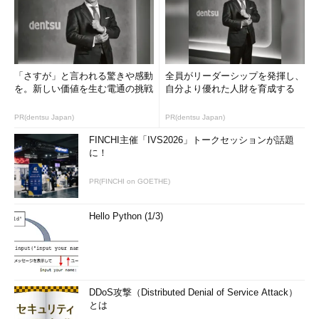
「さすが」と言われる驚きや感動
全員がリーダーシップを発揮し、
を。新しい価値を生む電通の挑戦
自分より優れた人財を育成する
PR(dentsu Japan)
PR(dentsu Japan)
FINCHI主催「IVS2026」トークセッションが話題
に！
PR(FINCHI on GOETHE)
Hello Python (1/3)
DDoS攻撃（Distributed Denial of Service Attack）
とは