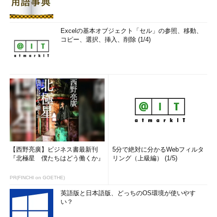
Excelの基本オブジェクト「セル」の参照、移動、
コピー、選択、挿入、削除 (1/4)
【西野亮廣】ビジネス書最新刊
5分で絶対に分かるWebフィルタ
『北極星 僕たちはどう働くか』
リング（上級編） (1/5)
PR(FINCHI on GOETHE)
英語版と日本語版、どっちのOS環境が使いやす
い？