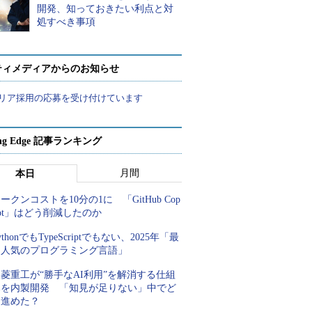
開発、知っておきたい利点と対
処すべき事項
ティメディアからのお知らせ
リア採用の応募を受け付けています
ing Edge 記事ランキング
月間
本日
ークンコストを10分の1に 「GitHub Cop
lot」はどう削減したのか
ythonでもTypeScriptでもない、2025年「最
も人気のプログラミング言語」
菱重工が“勝手なAI利用”を解消する仕組
みを内製開発 「知見が足りない」中でど
う進めた？