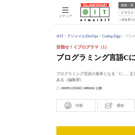
連載一覧
クラウド
メディア
AIを作
＠IT
アジャイル/DevOps
Coding Edge
プログ
目指せ！ Cプログラマ（1）
プログラミング言語C
プログラミング言語の基本となる「C」。正
ある（編集部）
2009年12月09日 10時00分 公開
印刷
通知