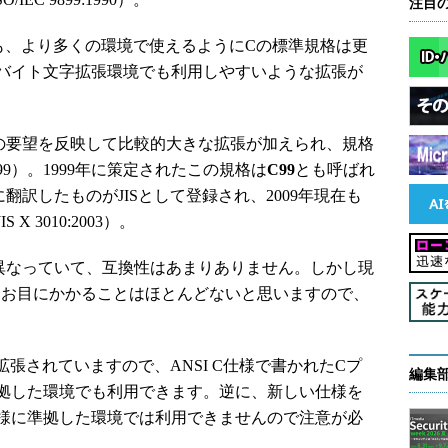
注目
も、より多くの環境で使えるようにCの標準規格は更
多バイト文字拡張環境でも利用しやすいような拡張が
の要望を反映して比較的大きな拡張が加えられ、規格
:1999）。1999年に策定されたこの規格は
C99
とも呼ばれ
翻訳したものがJISとして登録され、2009年現在も
 3010:2003）。
きく異なっていて、互換性はあまりありません。しかし現
ムにお目にかかることはほとんどないと思いますので、
拡張されていますので、ANSI C仕様で書かれたCプ
編集
拠した環境でも利用できます。逆に、新しい仕様を
様に準拠した環境では利用できませんので注意が必