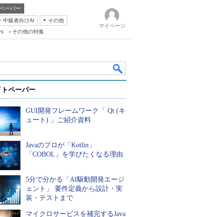
ペーパー
・中級者向けAI
その他
マイページ
ws
その他の特集
イトペーパー
GUI開発フレームワーク「 Qt (キ
ュート) 」ご紹介資料
Javaのプロが「Kotlin」
k
「COBOL」を学びたくなる理由
5分で分かる「AI駆動開発エージ
ェント」 要件定義から設計・実
装・テストまで
マイクロサービスを補完するJava