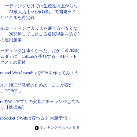
AIコーディングだけでは生産性は上がらな
い 「AI最大活用×仕様駆動」で開発ライ
フサイクルを再定義
「AIコーディングより人を雇う方が安くな
」 2028年までに起こる逆転現象を防ぐ5
つの運用施策
コーディングは速くなった、だが「週7時間
ムダ」に GitLabが指摘する「AIパラド
ックス」の正体
ust and WebAssemblyでSPAを作ってみよう
ava／.NET開発者のための「ここが変だ
、COBOL」
ustでWebアプリの実装にチャレンジしてみ
よう【準備編】
ebSocketでWebは変わる？ 大胆予想！
»
ランキングをもっと見る