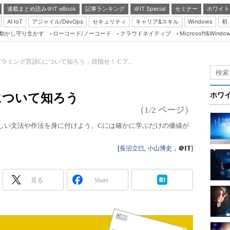
連載まとめ読み＠IT eBook
記事ランキング
＠IT Special
セミナー
ホワイト
AI IoT
アジャイル/DevOps
セキュリティ
キャリア&スキル
Windows
初
り動かし守り生かす
ローコード/ノーコード
クラウドネイティブ
Microsoft&Windo
Server & Storage
HTML5 + UX
ラミング言語Cについて知ろう：目指せ！ Cプ...
Smart & Social
Coding Edge
について知ろう
ホワ
Java Agile
（1/2 ページ）
Database Expert
しい文法や作法を身に付けよう。Cには確かに学ぶだけの価値が
Linux ＆ OSS
[
長沼立巳
,
小山博史
，
＠IT
]
Master of IP Networ
Security & Trust
見る
Share
Test & Tools
Insider.NET
ブログ