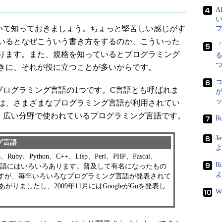
て知っておきましょう。ちょっと堅苦しい感じがす
いるとなぜこういう書き方をするのか、こういった
ります。また、規格を知っているとプログラミング
る
きに、それが役に立つことが多いからです。
ログラミング言語の1つです。C言語とも呼ばれま
が
は、さまざまなプログラミング言語が利用されてい
、広い分野で使われているプログラミング言語です。
R
J
グ言語
よ
、Ruby、Python、C++、Lisp、Perl、PHP、Pascal、
R
言語にはいろいろあります。普及して有名になったもの
すが、毎年いろいろなプログラミング言語が発表されて
あがりましたし、2009年11月にはGoogleがGoを発表し
W