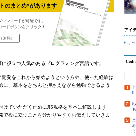
トのまとめ”があります
ダウンロードが可能です。
ロードボタンをクリック！
アイ
（無料）
キャ
Cod
に役立つ人気のあるプログラミング言語です。
開発をこれから始めようという方や、使った経験は
めに、基本をきちんと押さえながら勉強できるよう
ト
i
P
けていただくためにJIS規格を基本に解説します
発で役に立つことを分かりやすくお伝えしていきま
三