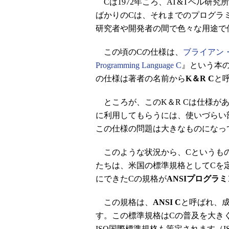
Cは1972年ころ、AT&Tベル研究
ばかりのCは、それまでのプログラ
研究者や開発者の間で色々な用途で
この頃のCの仕様は、
ブライアン
Programming Language C
』という本
の仕様は著者の名前から
K＆R C
と
ところが、このK＆R Cは仕様が
に利用してもらうには、使いづらい
この仕様の問題は大きなものになっ
このような状況から、Cというもの
たちは、米国の標準規格としてCを定
にできたCの規格が
ANSIプログラ
この規格は、
ANSI C
と呼ばれ、成
す。この標準規格はCの普及を大きく
ISO国際標準規格も策定されます（ISO/I