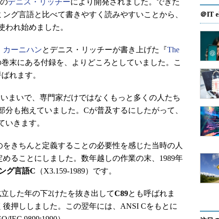
所の
デニス・リッチー
により開発されました。できた
ミング言語と比べて書きやすく読みやすいことから、
＠IT e
使われ始めました。
・カーニハン
とデニス・リッチーが書き上げた『
The
の巻末にある付録を、よりどころとしていました。こ
呼ばれます。
あいまいで、専門家だけではなくもっと多くの人たち
部分も抱えていました。Cが普及するにしたがって、
ていきます。
をきちんと定義することの必要性を感じた当時の人
めることにしました。数年越しの作業の末、1989年
ミング言語C
（X3.159-1989）です。
立した年の下2けたを抜き出して
C89
とも呼ばれま
後押ししました。この翌年には、ANSI Cをもとに
EC 9899:1990）。