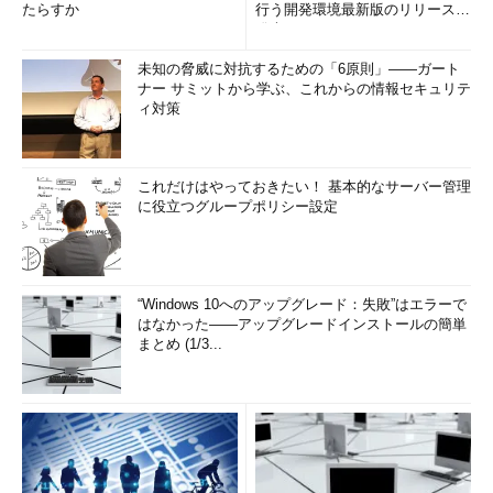
たらすか
行う開発環境最新版のリリースを
発表
未知の脅威に対抗するための「6原則」――ガート
ナー サミットから学ぶ、これからの情報セキュリテ
ィ対策
これだけはやっておきたい！ 基本的なサーバー管理
に役立つグループポリシー設定
“Windows 10へのアップグレード：失敗”はエラーで
はなかった――アップグレードインストールの簡単
まとめ (1/3...