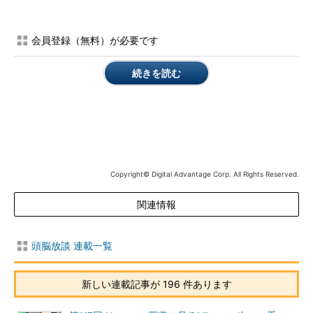
際の商品ラインのインパクトが薄まってしまうのではないかと
か、8コアの次は48コアになる、といったように誤解されないか
会員登録（無料）が必要です
とか、Intelのマーケティングの誰かが恐れたためかもしれない。
コアの数だけで話をしていると誤解する人が出てくるかもしれな
続きを読む
い、という危惧はそのとおりだろう。しかし、この48コアとい
うのは、従来の「シンメトリなマルチコア」製品とはまったく異
なるコンピューティングの形を目指していることは明らかであ
る。
従来のマルチコアというのは、アーキテクチャ上は「何か特殊
な機能に分化などせず」、主記憶を共有して、スレッドやプロセ
Copyright© Digital Advantage Corp. All Rights Reserved.
スごとにそれぞれ仕事を担うことで全体としてのコンピューティ
関連情報
ング性能を上げるというものであった。ご承知のとおり、このよ
うな伝統的なマルチプロセッサ・システムというものは、コアの
数を増せば性能が線形に増すということはなくて、ある程度の個
頭脳放談 連載一覧
数を越えると、それ以上、コア数を増やしても性能は上がらなく
なる。6コア、8コアといわれると、そろそろ限界が見えてくるの
新しい連載記事が 196 件あります
ではないかという感じである。