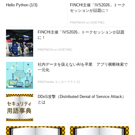
まえば、そんな「クラウド」なシステムのコストが劇的に下がる
Hello Python (1/3)
FINCHI主催「IVS2026」トーク
セッションが話題に！
道筋がついた、ということになる。いまは巨大なコンテナ1個の
マシンがシングル・チップになるかもしれない。
PR(FINCHI on GOETHE)
そうなると、48個はスタートラインという数でしかない。日
FINCHI主催「IVS2026」トークセッションが話題
本語に翻訳されたニュースリリースにはその言葉が書かれていな
に！
いが、クラウド・コンピューティングの思想をひと言でいうなら
PR(FINCHI on GOETHE)
ば、「スケールアウト」である。「問題が大きくなったら、必要
なだけ数を増やして乗り越える」という考え方だ。48個に縛ら
社内データを扱えないAIを卒業 アプリ横断検索で
れる必要はなく、480個でも10000個でもよくなければならな
一元化
い。伝統的な「シンメトリなマルチコア」ではそうはいかない
が、それぞれの結合が緩く、「勝手に走れる」コアをネットワー
PR(ITmedia エンタープライズ)
クでつないだような「クラウド」ならば、数を増やしただけ、性
能を上げることができる。
DDoS攻撃（Distributed Denial of Service Attack）
とは
しかし、従来型のソフトウェアとはまったく違う思想でシステ
ムが構築されなければならないことも事実である（見掛けは「一
皮」かぶせて従来型に見せかけるというスタイルもある
が……）。クラウド型の場合、与えられた問題は、ほかと相談せ
ず勝手に（並列に）取り組める小分けした小問題に分割して、