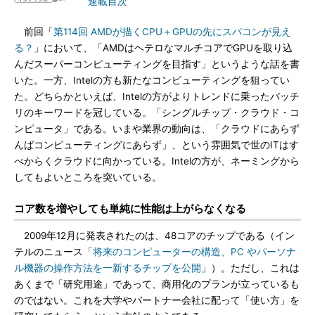
連載目次
前回「
第114回 AMDが描くCPU＋GPUの先にスパコンが見え
る？
」において、「AMDはヘテロなマルチコアでGPUを取り込
んだスーパーコンピューティングを目指す」というような話を書
いた。一方、Intelの方も新たなコンピューティングを狙ってい
た。どちらかといえば、Intelの方がよりトレンドに乗ったバッチ
リのキーワードを冠している。「シングルチップ・クラウド・コ
ンピュータ」である。いまや業界の動向は、「クラウドにあらず
んばコンピューティングにあらず」、という雰囲気で世のITはす
べからくクラウドに向かっている。Intelの方が、ネーミングから
してもよいところを突いている。
コア数を増やしても単純に性能は上がらなくなる
2009年12月に発表されたのは、48コアのチップである（イン
テルのニュース「
将来のコンピューターの構造、PC やパーソナ
ル機器の操作方法を一新するチップを公開
」）。ただし、これは
あくまで「研究用途」であって、商用化のプランが立っているも
のではない。これを大学やパートナー会社に配って「使い方」を