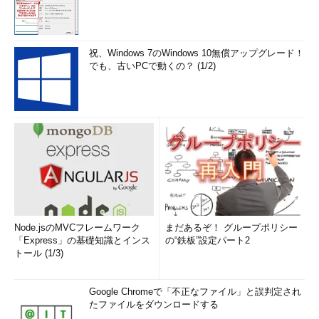
■関連リンク
将来のコンピューターの構造、PC やパーソナル機器の操
作方法を一新するチップを公開
（インテル）
祝、Windows 7のWindows 10無償アップグレード！
でも、古いPCで動くの？ (1/2)
筆者紹介
Massa POP Izumida
日本では数少ないx86プロセッサのアーキテクト。某米国半導
体メーカーで8bitと16bitの、日本のベンチャー企業でx86互換
プロセッサの設計に従事する。その後、出版社の半導体事業部
を経て、現在は某半導体メーカーでRISCプロセッサを中心とし
た開発を行っている。
「
頭脳放談
」
Node.jsのMVCフレームワーク
まだあるぞ！ グループポリシー
「Express」の基礎知識とインス
の“鉄板”設定パート2
トール (1/3)
Google Chromeで「不正なファイル」と誤判定され
たファイルをダウンロードする