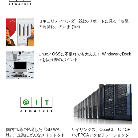
セキュリティベンダー2社のリポートに見る「攻撃
の高度化」のいま (1/3)
Linux／OSSに不慣れでも大丈夫！ WindowsでDock
erを扱う際のポイント
国内市場に登場した「SD-WA
ザイリンクス、OpenCL、C／C+
N」、企業にどんなメリットをも
+でFPGAアクセラレーションを