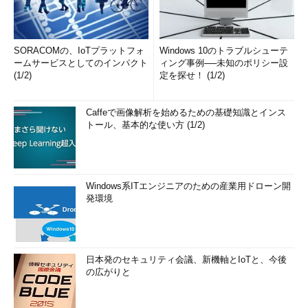
SORACOMの、IoTプラットフォ
Windows 10のトラブルシューテ
ームサービスとしてのインパクト
ィング事例──未知のポリシー設
(1/2)
定を探せ！ (1/2)
Caffeで画像解析を始めるための基礎知識とインス
トール、基本的な使い方 (1/2)
Windows系ITエンジニアのための産業用ドローン開
発環境
日本発のセキュリティ会議、新機軸とIoTと、今後
の広がりと