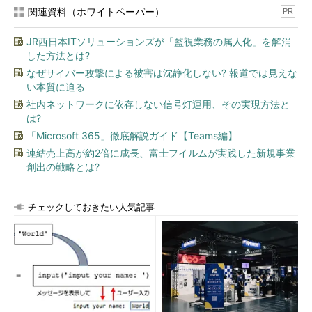
のデータを扱うために開発した分散ファイル・システム）や
関連資料（ホワイトペーパー）
PR
BigTable（分散ストレージ・システム：データベースに類似する
データ格納システム）に類似するシステムは当然研究しているの
JR西日本ITソリューションズが「監視業務の属人化」を解消
だろう（まぁ、はやりだし、みんなやっている。それだけにこの
した方法とは?
チップを使って「研究」したいと希望する人も多いのではない
なぜサイバー攻撃による被害は沈静化しない? 報道では見えな
か）。
い本質に迫る
社内ネットワークに依存しない信号灯運用、その実現方法と
そういうと単にGoogleのまねにとどまるようだが、しかし
は?
Intel独自のアドバンテージもある。Googleは「クラウド」とい
「Microsoft 365」徹底解説ガイド【Teams編】
う言葉もない時代に、数万台ものコアを結合したシステムを創造
連結売上高が約2倍に成長、富士フイルムが実践した新規事業
した。しかし、それは多数の基板とラックと配線でやったはずで
創出の戦略とは?
ある。多分、初期は配線がのたくっていたのではないかと想像す
るのだが、どうか？ きっと最近はシステマチックになっている
チェックしておきたい人気記事
のだろうが、それでも配線の量は大変かもしれない。
ところが、Intelはその「配線」を半導体チップの上に収めてし
まえるわけだ。自社の世界で最も集積度の高い半導体プロセスを
活用してである。集積度にせよ、速度にせよ、そしてエネルギー
の消費と発熱にせよ、Intelの方がことハードウェアに関しては
「最適な」ものを作れる可能性が高い。そして、チップにしてし