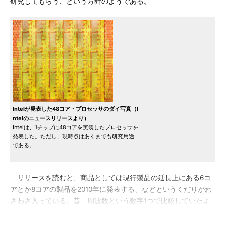
研究してもらう、という方針のようである。
Intelが発表した48コア・プロセッサのダイ写真（I
ntelのニュースリリースより）
Intelは、1チップに48コアを実装したプロセッサを
発表した。ただし、現時点はあくまでも研究用途
である。
リリースを読むと、商品としては現行製品の延長上にある6コ
アとか8コアの製品を2010年に発表する、などというくだりがわ
ざわざ入っている。昔、周波数という数字1つで比較していたよ
うに、最近はコアの数だけで「凄いか凄くないか」判断するよう
な風潮もあるので、いま48コアなどと打ち上げてしまうと、実