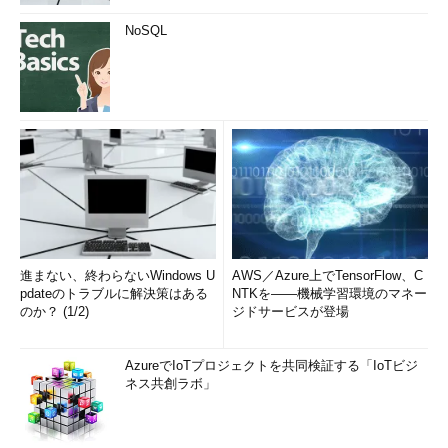
NoSQL
進まない、終わらないWindows U
AWS／Azure上でTensorFlow、C
pdateのトラブルに解決策はある
NTKを――機械学習環境のマネー
のか？ (1/2)
ジドサービスが登場
AzureでIoTプロジェクトを共同検証する「IoTビジ
ネス共創ラボ」