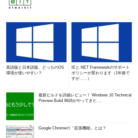
クラウド型のコンピューティングシステムは、Googleが先べ
んを付け、いまやWeb世界では当たり前になっているが、いまの
ところ応用分野はWeb世界ばかりに見える。多分、Intelはそれ
を、デスクトップからモバイル、組み込みに至る処理の隅々にま
で広めたいのではないかと思う。かって、大型機をワンチップの
マイクロコンピュータにしたごとく、現在のクラウドのデータセ
ンターに相当するようなコンピューティング・パワーをワンチッ
プに収めたいのだ。当然、扱うべき問題も現在のクラウドが扱っ
ているようなデータベース的なものだけではなく、端的にいえば
英語版と日本語版、どっちのOS
IEと.NET Frameworkのサポート
脳との直接インターフェイスのような、膨大かつ並列度の極めて
環境が使いやすい？
ポリシーが変わります（1年後で
大きくなりそうな問題にまで踏み出したいのだ、と思う。確かに
すが……）
そのポテンシャルはある。できたらとしたらIntelの思う壺だ
が……。
最新ビルドを詳細レビュー！ Windows 10 Technical
Preview Build 9926がやってきた ...
■関連記事
第114回 AMDが描くCPU＋GPUの先にスパコンが見え
る？
（頭脳放談）
Google Chromeの「拡張機能」とは？