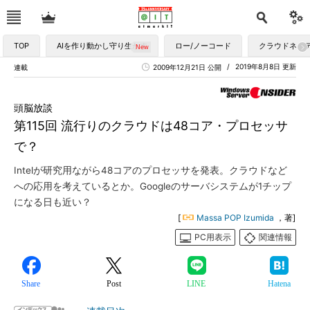
TOP
AIを作り動かし守り生かす
ロー/ノーコード
クラウドネイ
2019年8月8日 更新
連載
2009年12月21日 公開
頭脳放談
第115回 流行りのクラウドは48コア・プロセッサ
で？
Intelが研究用ながら48コアのプロセッサを発表。クラウドなど
への応用を考えているとか。Googleのサーバシステムが1チップ
になる日も近い？
[
Massa POP Izumida
，著]
PC用表示
関連情報
Share
Post
LINE
Hatena