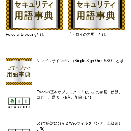
別々のコアに割り付けて実行させ、その結果を統合して1つの結
果に再構成する、という考え方となる。
従前とどう異なるかは、データベースを実現する例で考えると
分かりやすいかもしれない。従来型のリレーショナル・データベ
Forceful Browsingとは
「トロイの木馬」とは
ース・システムならば、データベースの設計段階で正規化を行っ
て、冗長な重複したデータなどがないように設計するのが普通で
ある。それぞれユニークなデータを格納している多数の表をキー
で結びつけ、連携をとって処理していく。1つのトランザクショ
シングルサインオン（Single Sign-On：SSO）とは
ンの間、一貫性を保つためにロックも必要である。多数のコアが
てんでんバラバラに連絡なく処理できるものではない。ところ
が、クラウド型では、データが冗長だろうが、重複しようが、と
もかく問題を多数に分割して同時に処理できるように配置するの
が第一である。場合によっては丸々データを重複コピーしてしま
Excelの基本オブジェクト「セル」の参照、移動、
コピー、選択、挿入、削除 (1/4)
ってもよい。ともかく相互に関係なく並列に動作できるようにデ
ータ構造を工夫する必要がある。また、複雑に連携をとるような
操作は並列度を損なう可能性が高いから、見掛けはともかくハー
ドウェアに近いレベルでは並列実行可能な単純な操作に帰着させ
5分で絶対に分かるWebフィルタリング（上級編）
ないとならない。
(1/5)