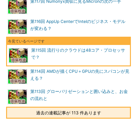
応用はGoogleを参考に？
第117回 Numonyx買収に見るMicronの次の一手
それを乗り越えるためにどうしたらよいか。周波数に頼れなく
なったいま、考えられることは1つである。並列度を上げるしか
第116回 AppUp CenterでIntelのビジネス・モデル
ない。前回のAMDの場合は、「ヘテロなマルチ」の方向で、も
が変わる？
ともと並列度の非常に高いGPUという「異物」をCPUとジョイン
トさせることで、並列度を格段に上げようとしていた。当然、ハ
ードウェアは機能で分化してくる。一方、Intelが目指しているの
第115回 流行りのクラウドは48コア・プロセッサ
は「クラウド」である。たとえ同じコアを並べたとしても、「ク
で？
ラウド」となるとやはり機能でコアの役割も分化してくるはずと
いわなければならない。しかし、これは役割の分化であって、ハ
第114回 AMDが描くCPU＋GPUの先にスパコンが見
ードウェアそのものに「異物」はいらないのかもしれない。
える？
まだ、Intelのこのチップを使った応用自体は分からないので、
第113回 グローバリゼーションと囲い込みと、お金
「クラウド」の代表選手というべきGoogleのシステムを参考に
の流れと
考えればよいだろう。Googleなど、マスタとチャンク・サー
バ、マスタとタブレット・サーバといった具合にそれぞれの処理
過去の連載記事が 113 件あります
階層で役割は分化してハードウェアに割り付けられているよう
だ。多分、Intelも「クラウド」といっているからには、Google
を支えているGFS（Google File System：Googleが1Pbytes以上