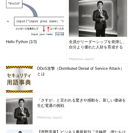
Windows Virtual PCで復元ファイルを反映／破棄
する方法
Windows Virtual PCでは、Virtual PC 2007と違
い、終了時に反映するか、破棄するかを選択でき
ない。代わりにこの設定画面で操作を行う。
（1）
復元ディスクが有効で、何らかのデータが
記録されている場合、そのサイズがここに表示さ
Hello Python (1/3)
全員がリーダーシップを発揮し、
れる。復元ディスクを利用していない場合は「0
自分より優れた人財を育成する
MB」と表示される。
（2）
復元ディスクの内容を元の仮想ディスクに
PR(dentsu Japan)
反映するにはこれをクリックする。「休止状態」
中にこれを行っても「休止状態」のままである。
DDoS攻撃（Distributed Denial of Service Attack）
反映後、復元ディスクは空になる。
とは
（3）
復元ディスクの内容を破棄するにはこれを
クリックする。「休止状態」中にこれを行うと
「電源切断」状態になる（実行を継続できないた
め）。破棄後、復元ディスクは空になる。
（4）
仮想マシンがシャットダウンされていない
「さすが」と言われる驚きや感動を。新しい価値を
状態では、この設定を変更できない。
生む電通の挑戦
（5）
仮想マシンがシャットダウンされていない
場合は設定を変更できないという注意書き。だが
PR(dentsu Japan)
復元ディスクの適用や破棄はできる。
（6）
終了方法の設定。Windows XP Modeで
は、仮想マシンのウィンドウを閉じると、デフォ
【西野亮廣】ビジネス書最新刊『北極星 僕たちは