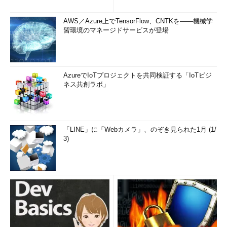
AWS／Azure上でTensorFlow、CNTKを――機械学
習環境のマネージドサービスが登場
AzureでIoTプロジェクトを共同検証する「IoTビジ
ネス共創ラボ」
「LINE」に「Webカメラ」、のぞき見られた1月 (1/
3)