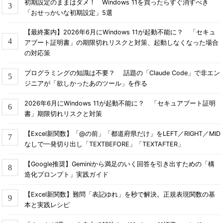
初期設定のままはダメ！ Windows 11を買ったらすぐ消すべき
「おせっかいな初期設定」5選
【最終案内】2026年6月にWindows 11が起動不能に？ 「セキュ
アブート証明書」の期限切れリスクと対策、起動しなくなった場合
の対応策
プログラミングの知識は不要？ 話題の「Claude Code」で非エン
ジニアが「欲しかったあのツール」を作る
2026年6月にWindows 11が起動不能に？ 「セキュアブート証明
書」期限切れリスクと対策
【Excel新関数】「@の前」「都道府県だけ」をLEFT／RIGHT／MID
なしで一発切り出し「TEXTBEFORE」「TEXTAFTER」
【Google推奨】Geminiから満足のいく回答を引き出すための「構
造化プロンプト」実践ガイド
【Excel新関数】難問「表記ゆれ」を秒で解決。正規表現関数の基
本と実践レシピ