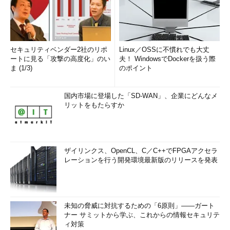
セキュリティベンダー2社のリポ
Linux／OSSに不慣れでも大丈
ートに見る「攻撃の高度化」のい
夫！ WindowsでDockerを扱う際
ま (1/3)
のポイント
国内市場に登場した「SD-WAN」、企業にどんなメ
リットをもたらすか
ザイリンクス、OpenCL、C／C++でFPGAアクセラ
レーションを行う開発環境最新版のリリースを発表
未知の脅威に対抗するための「6原則」――ガート
ナー サミットから学ぶ、これからの情報セキュリテ
ィ対策