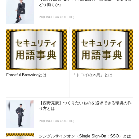
ルトでは休止状態になる。シャットダウンさせた
どう働くか』
り、電源オフ（これは復元ディスクと組み合わせ
て使うことが望ましい）にしたければ、この設定
PR(FINCHI on GOETHE)
を変更する。ウィザードを使って新しい仮想マシ
ンを作成した場合は、どの方法で終了するかを問
い合わせるダイアログが表示される。TIPS「
Wind
ows Virtual PCで新しい仮想マシンを作成する
」
「
Windows XP Modeの仮想マシンの終了方法を
変更する
」も参照のこと。
【更新履歴】
Forceful Browsingとは
「トロイの木馬」とは
【2010/04/02】
公開当初、Windows Virtual PCの仮想マシン
の終了方法を「休止状態のみ」と記述しておりましたが、ほか
にも「シャットダウン」「オフ」「どれにするかを毎回問い合
わせる」が選択可能でしたので、記述を修正しました。お詫び
【西野亮廣】つくりたいものを追求できる環境の作
り方とは
して訂正させていただきます。
PR(FINCHI on GOETHE)
Virtual Server 2005の復元ディスク
シングルサインオン（Single Sign-On：SSO）とは