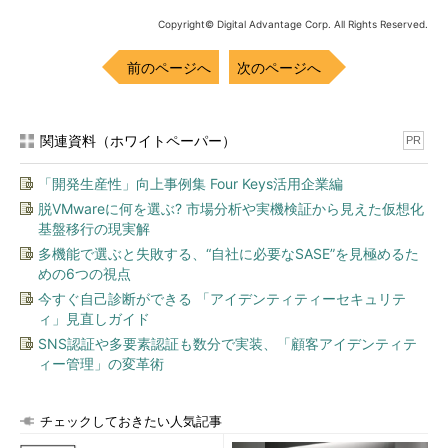
想マシンのデスクトップを表示させる。そして仮想マシンのウィ
ンドウにあるメニューから［Ctrl+Alt+Del］をクリックして
Copyright© Digital Advantage Corp. All Rights Reserved.
「Windows のセキュリティ」ダイアログを表示させ、［シャッ
前のページへ
次のページへ
トダウン］を実行して終了させるとよい。「コンピュータの状
態」が「電源切断」になっていれば、復元ディスクの設定を変更
できる。
関連資料（ホワイトペーパー）
PR
Windows Virtual PCにおける仮想マシン終了時の操作
「開発生産性」向上事例集 Four Keys活用企業編
Windows Virtual PCで仮想マシンのウィンドウを閉じて終了さ
脱VMwareに何を選ぶ? 市場分析や実機検証から見えた仮想化
せようとしても、Virtual PC 2007と違って、何も表示されずに
基盤移行の現実解
「休止状態」になる。この状態で設定画面を表示させると次のよ
多機能で選ぶと失敗する、“自社に必要なSASE”を見極めるた
うになっているはずである。ここで復元ディスクの適用か破棄を
めの6つの視点
選択できる。
今すぐ自己診断ができる 「アイデンティティーセキュリテ
ィ」見直しガイド
SNS認証や多要素認証も数分で実装、「顧客アイデンティテ
ィー管理」の変革術
チェックしておきたい人気記事