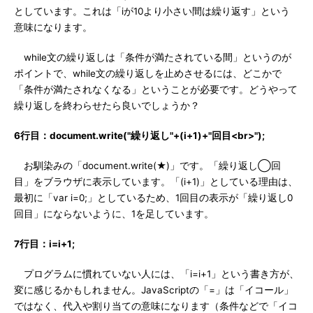
としています。これは「iが10より小さい間は繰り返す」という
意味になります。
while文の繰り返しは「条件が満たされている間」というのが
ポイントで、while文の繰り返しを止めさせるには、どこかで
「条件が満たされなくなる」ということが必要です。どうやって
繰り返しを終わらせたら良いでしょうか？
6行目：document.write("繰り返し"+(i+1)+"回目<br>");
お馴染みの「document.write(★)」です。「繰り返し◯回
目」をブラウザに表示しています。「(i+1)」としている理由は、
最初に「var i=0;」としているため、1回目の表示が「繰り返し0
回目」にならないように、1を足しています。
7行目：i=i+1;
プログラムに慣れていない人には、「i=i+1」という書き方が、
変に感じるかもしれません。JavaScriptの「=」は「イコール」
ではなく、代入や割り当ての意味になります（条件などで「イコ