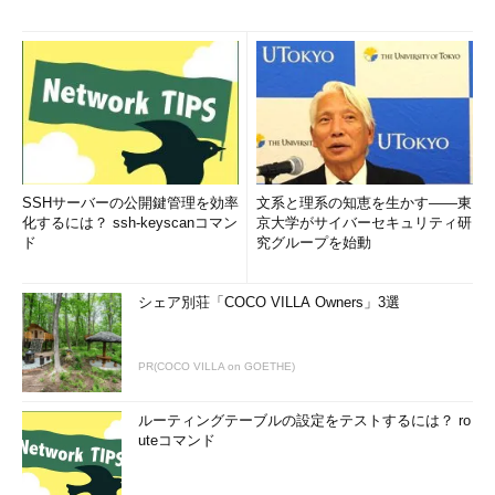
SSHサーバーの公開鍵管理を効率
文系と理系の知恵を生かす――東
化するには？ ssh-keyscanコマン
京大学がサイバーセキュリティ研
ド
究グループを始動
シェア別荘「COCO VILLA Owners」3選
PR(COCO VILLA on GOETHE)
ルーティングテーブルの設定をテストするには？ ro
uteコマンド