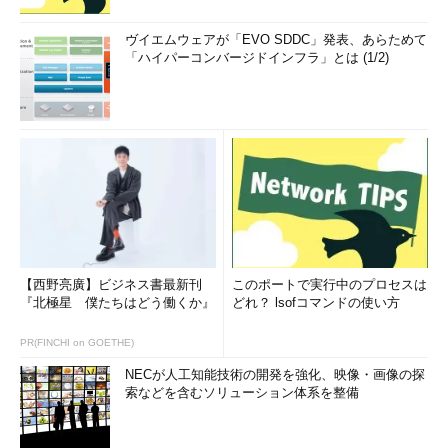
ヴイエムウェアが「EVO SDDC」発表、あらためて
「ハイパーコンバージドインフラ」とは (1/2)
【西野亮廣】ビジネス書最新刊
このポートで実行中のプロセスは
『北極星 僕たちはどう働くか』
どれ？ lsofコマンドの使い方
PR(FINCHI on GOETHE)
NECが人工知能技術の開発を強化、映像・画像の探
索などを含むソリューション体系を整備