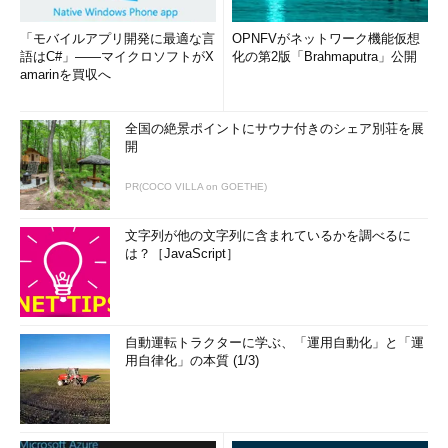
「モバイルアプリ開発に最適な言
OPNFVがネットワーク機能仮想
語はC#」――マイクロソフトがX
化の第2版「Brahmaputra」公開
amarinを買収へ
全国の絶景ポイントにサウナ付きのシェア別荘を展
開
PR(COCO VILLA on GOETHE)
文字列が他の文字列に含まれているかを調べるに
は？［JavaScript］
自動運転トラクターに学ぶ、「運用自動化」と「運
用自律化」の本質 (1/3)