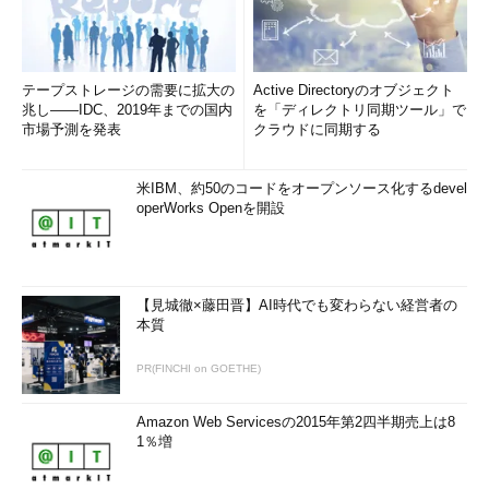
テープストレージの需要に拡大の
Active Directoryのオブジェクト
兆し――IDC、2019年までの国内
を「ディレクトリ同期ツール」で
市場予測を発表
クラウドに同期する
米IBM、約50のコードをオープンソース化するdevel
operWorks Openを開設
【見城徹×藤田晋】AI時代でも変わらない経営者の
本質
PR(FINCHI on GOETHE)
Amazon Web Servicesの2015年第2四半期売上は8
1％増