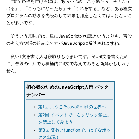
if文で条件を付けるには、あらかじめ「こう来たら」→「こう
出る」、「こっちになったら」→「これをする」など、ある程度
プログラムの動きを先読みして結果を用意しなくてはいけないこ
とが多いです。
そういう意味では、単にJavaScriptの知識というよりも、普段
の考え方や話の組み立て方がJavaScriptに反映されますね。
良いif文を書く人は段取りもうまいです。良いif文を書くため
に、普段の生活でも積極的にif文で考えてみると新鮮かもしれま
せん。
初心者のためのJavaScript入門 バック
ナンバー
第1回 ようこそJavaScriptの世界へ
第2回 イベントで「右クリック禁止」
を禁止してみよう
第3回 変数とfunctionで、はてなボッ
クス出現！