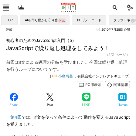
TOP
AIを作り動かし守り生かす
ロー/ノーコード
クラウドネイ
連載
2010年7月28日 公開
初心者のためのJavaScript入門（5）
JavaScriptで繰り返し処理をしてみよう！
（1/2 ページ）
前回はif文による処理の分岐を学びました。今回は繰り返し処理
を行うループについてです。
[
小島尚基
，有限会社インテレクトキューブ]
PC用表示
関連情報
Share
Post
LINE
Hatena
第4回
では、if文を使って条件によって動作を変えるJavaScript
を覚えました。