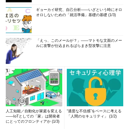
ギョーカイ研究、自己分析――いざという時にオロ
オロしないための「就活準備」基礎の基礎 (1/3)
「えっ、このメールが？」――マトモな文面のメー
ルに攻撃が仕込まれるばらまき型攻撃に注意
人工知能／自動化が家庭を変える
“適度な不信感”をベースに考える
――IoTとしての「家」は開発者
「人間のセキュリティ」 (1/2)
にとってのフロンティアか (1/3)