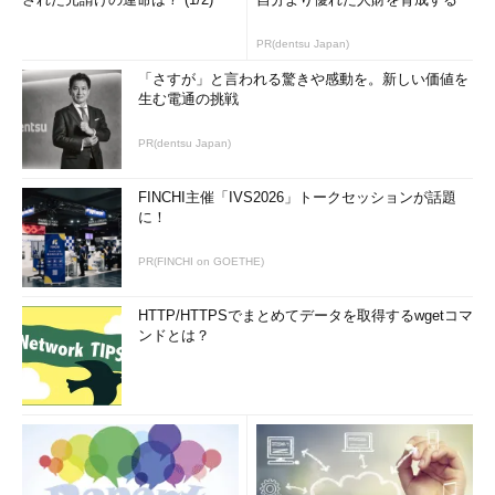
PR(dentsu Japan)
「さすが」と言われる驚きや感動を。新しい価値を
生む電通の挑戦
PR(dentsu Japan)
FINCHI主催「IVS2026」トークセッションが話題
に！
PR(FINCHI on GOETHE)
HTTP/HTTPSでまとめてデータを取得するwgetコマ
ンドとは？