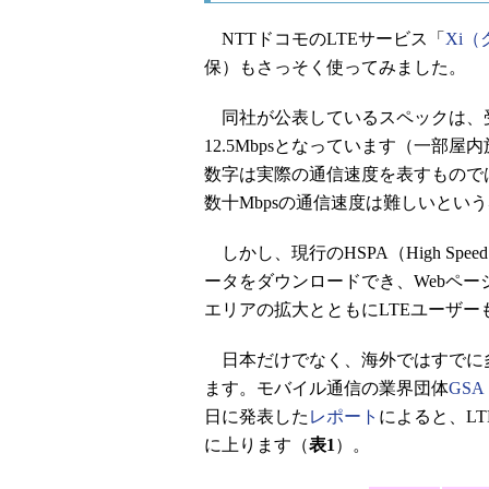
NTTドコモのLTEサービス「
Xi
保）もさっそく使ってみました。
同社が公表しているスペックは、受信
12.5Mbpsとなっています（一部屋内
数字は実際の通信速度を表すもので
数十Mbpsの通信速度は難しいとい
しかし、現行のHSPA（High Speed
ータをダウンロードでき、Webペ
エリアの拡大とともにLTEユーザー
日本だけでなく、海外ではすでに多
ます。モバイル通信の業界団体
GSA（G
日に発表した
レポート
によると、L
に上ります（
表1
）。