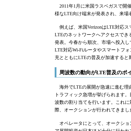
2011年1月に米国ラスベガスで開催されたCE
様なLTE向け端末が発表され、来場
例えば、米国VerizonはLTE対
LTEのネットワークへアクセスできる
発表。今春から順次、市場へ投入し
LTE対応Wi-Fiルータやスマー
充とともにLTEの普及が加速すると
周波数の動向がLTE普及のポ
海外でLTEの展開が急速に進む理
トラフィック急増が挙げられます。
波数の割り当てを行います。これに
際、オークションが行われてきまし
オペレータにとって、オークション
ア展開投資が日本ほど十分に行われ