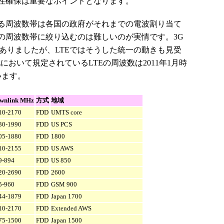
性確保は重要なポイントとなります。
る周波数帯は各国の政府がそれまでの電波割り当て
の周波数帯に絞り込むのは難しいのが実情です。3G
きがありましたが、LTEではそうした統一の動きも見受
において規定されているLTEの周波数は2011年1月時
います。
wnlink MHz
方式
地域
10-2170
FDD
UMTS core
30-1990
FDD
US PCS
05-1880
FDD
1800
10-2155
FDD
US AWS
9-894
FDD
US 850
20-2690
FDD
2600
5-960
FDD
GSM 900
44-1879
FDD
Japan 1700
10-2170
FDD
Extended AWS
75-1500
FDD
Japan 1500