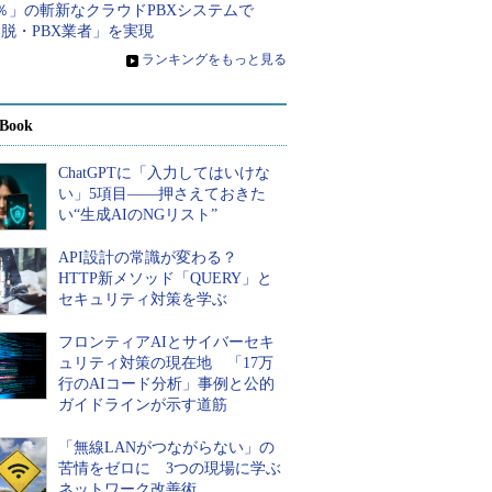
％」の斬新なクラウドPBXシステムで
脱・PBX業者」を実現
»
ランキングをもっと見る
Book
ChatGPTに「入力してはいけな
い」5項目――押さえておきた
い“生成AIのNGリスト”
API設計の常識が変わる？
HTTP新メソッド「QUERY」と
セキュリティ対策を学ぶ
フロンティアAIとサイバーセキ
ュリティ対策の現在地 「17万
行のAIコード分析」事例と公的
ガイドラインが示す道筋
「無線LANがつながらない」の
苦情をゼロに 3つの現場に学ぶ
ネットワーク改善術