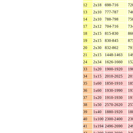
12
2x18
698-716
72
13
2x10
777-787
74
14
2x10
788-798
75
17
2x12
704-716
73
18
2x15
815-830
86
19
2x15
830-845
87
20
2x30
832-862
79
21
2x15
1448-1463
14
24
2x34
1626-1660
15
33
1x20
1900-1920
19
34
1x15
2010-2025
20
35
1x60
1850-1910
18
36
1x60
1930-1990
19
37
1x20
1910-1930
19
38
1x50
2570-2620
25
39
1x40
1880-1920
18
40
1x100
2300-2400
23
41
1x194
2496-2690
24