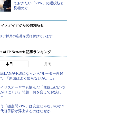
ておきたい「VPN」の選択肢と
見極め方
ティメディアからのお知らせ
リア採用の応募を受け付けています
er of IP Network 記事ランキング
月間
本日
線LANが不調になったら“ルーター再起
動”、「原因はよく知らないが……」
アイリスオーヤマも悩んだ「無線LANがつ
ながりにくい」問題 何を変えて解決し
た？
もう「拠点間VPN」は安全じゃないのか？
代替手段が浮上するのはなぜか