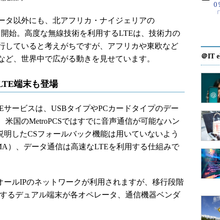
0
「
ータ以外にも、北アフリカ・ナイジェリアの
ビスを開始。高度な無線技術を利用するLTEは、技術力の
行していると考えがちですが、アフリカや東欧など
＠IT e
など、世界中で広がる動きを見せています。
LTE端末も登場
サービスは、USBタイプやPCカードタイプのデー
米国のMetroPCSではすでに音声通信が可能なハン
説明したCSフォールバック機能は用いていないよう
MA）、データ通信は高速なLTEを利用する仕組みで
オールIPのネットワークが利用されますが、移行段階
用するデュアル端末が各オペレータ、通信機器ベンダ