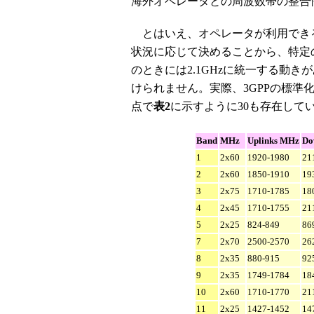
海外オペレータとの周波数帯の整合
とはいえ、オペレータが利用でき
状況に応じて決めることから、特定
のときには2.1GHzに統一する動
けられません。実際、3GPPの標準化
点で
表2
に示すように30も存在して
Band
MHz
Uplinks MHz
Do
1
2x60
1920-1980
21
2
2x60
1850-1910
19
3
2x75
1710-1785
18
4
2x45
1710-1755
21
5
2x25
824-849
86
7
2x70
2500-2570
26
8
2x35
880-915
92
9
2x35
1749-1784
18
10
2x60
1710-1770
21
11
2x25
1427-1452
14