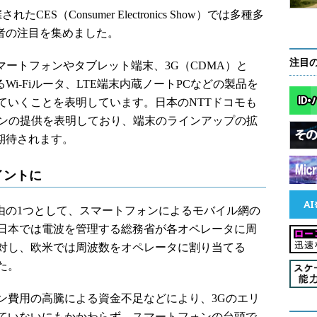
S（Consumer Electronics Show）では多種多
者の注目を集めました。
注目
応スマートフォンやタブレット端末、3G（CDMA）と
Wi-Fiルータ、LTE端末内蔵ノートPCなどの製品を
ていくことを表明しています。日本のNTTドコモも
トフォンの提供を表明しており、端末のラインアップの拡
期待されます。
イントに
由の1つとして、スマートフォンによるモバイル網の
日本では電波を管理する総務省が各オペレータに周
対し、欧米では周波数をオペレータに割り当てる
た。
費用の高騰による資金不足などにより、3Gのエリ
ていないにもかかわらず、スマートフォンの台頭で