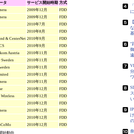
ータ
サービス開始時期
方式
nera
2009年12月
FDD
nera
2009年12月
FDD
2010年7月
FDD
な
2010年8月
FDD
nd & CenterNet
2010年9月
FDD
“
CS
2010年9月
FDD
御
kom Austria
2010年11月
FDD
r Sweden
2010年11月
FDD
V
Sweden
2010年11月
FDD
mited
2010年11月
FDD
nera
2010年11月
FDD
S
ne
2010年12月
FDD
ス
 Wireless
2010年12月
FDD
2010年12月
FDD
nera
2010年12月
FDD
け
2010年12月
FDD
oCoMo
2010年12月
FDD
奈
E開始動向