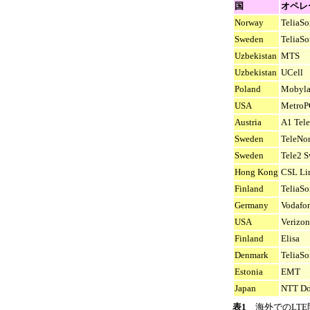
国
オペレ
Norway
TeliaSo
Sweden
TeliaSo
Uzbekistan
MTS
Uzbekistan
UCell
Poland
Mobyla
USA
MetroP
Austria
A1 Tele
Sweden
TeleNo
Sweden
Tele2 
Hong Kong
CSL Li
Finland
TeliaSo
Germany
Vodafo
USA
Verizon
Finland
Elisa
Denmark
TeliaSo
Estonia
EMT
Japan
NTT D
表1
海外でのLT