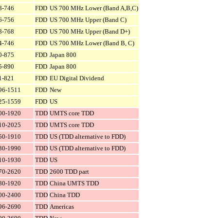
8-746
FDD
US 700 MHz Lower (Band A,B,C)
6-756
FDD
US 700 MHz Upper (Band C)
8-768
FDD
US 700 MHz Upper (Band D+)
4-746
FDD
US 700 MHz Lower (Band B, C)
0-875
FDD
Japan 800
5-890
FDD
Japan 800
1-821
FDD
EU Digital Dividend
96-1511
FDD
New
25-1559
FDD
US
00-1920
TDD
UMTS core TDD
10-2025
TDD
UMTS core TDD
50-1910
TDD
US (TDD alternative to FDD)
30-1990
TDD
US (TDD alternative to FDD)
10-1930
TDD
US
70-2620
TDD
2600 TDD part
80-1920
TDD
China UMTS TDD
00-2400
TDD
China TDD
96-2690
TDD
Americas