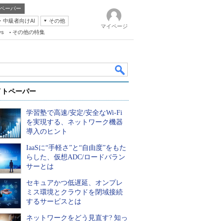
ペーパー
・中級者向けAI
その他
マイページ
ws
その他の特集
イトペーパー
学習塾で高速/安定/安全なWi-Fi
を実現する、ネットワーク機器
導入のヒント
IaaSに“手軽さ”と“自由度”をもた
k
らした、仮想ADC/ロードバラン
サーとは
セキュアかつ低遅延、オンプレ
ミス環境とクラウドを閉域接続
するサービスとは
ネットワークをどう見直す? 知っ