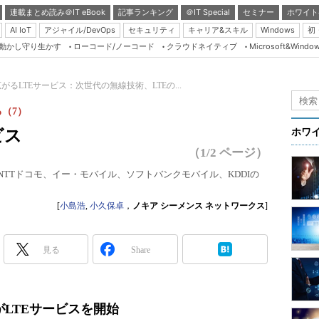
連載まとめ読み＠IT eBook
記事ランキング
＠IT Special
セミナー
ホワイト
AI IoT
アジャイル/DevOps
セキュリティ
キャリア&スキル
Windows
初
り動かし守り生かす
ローコード/ノーコード
クラウドネイティブ
Microsoft&Windo
Server & Storage
HTML5 + UX
がるLTEサービス：次世代の無線技術、LTEの...
Smart & Social
（7）
Coding Edge
ビス
ホワ
Java Agile
（1/2 ページ）
Database Expert
NTTドコモ、イー・モバイル、ソフトバンクモバイル、KDDIの
Linux ＆ OSS
[
小島浩
,
小久保卓
，
ノキア シーメンス ネットワークス
]
Master of IP Networ
Security & Trust
見る
Share
Test & Tools
Insider.NET
がLTEサービスを開始
ブログ