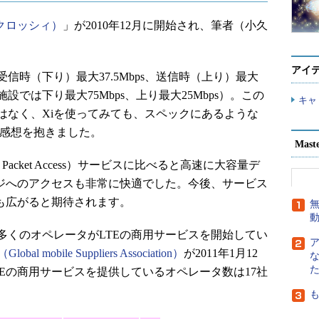
（クロッシィ）
」が2010年12月に開始され、筆者（小久
アイ
時（下り）最大37.5Mbps、送信時（上り）最大
施設では下り最大75Mbps、上り最大25Mbps）。この
キャ
はなく、Xiを使ってみても、スペックにあるような
う感想を抱きました。
Mast
 Packet Access）サービスに比べると高速に大容量デ
ージへのアクセスも非常に快適でした。今後、サービス
も広がると期待されます。
無
くのオペレータがLTEの商用サービスを開始してい
lobal mobile Suppliers Association）
が2011年1月12
TEの商用サービスを提供しているオペレータ数は17社