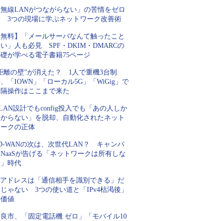
「無線LANがつながらない」の苦情をゼロ
に 3つの現場に学ぶネットワーク改善術
【無料】「メールサーバなんて触ったこと
い」人も必見 SPF・DKIM・DMARCの
基礎が学べる電子書籍75ページ
距離の壁”が消えた？ 1人で重機3台制
、「IOWN」「ローカル5G」「WiGig」で
遠隔操作はここまで来た
LAN設計でもconfig投入でも「あの人しか
分からない」を脱却、自動化されたネット
ワークの正体
D-WANの次は、次世代LAN？ キャンパ
NaaSが告げる「ネットワークは所有しな
い」時代
IPアドレスは「通信相手を識別できる」だ
じゃない 3つの使い道と「IPv4枯渇後」
の価値
良市、「固定電話機 ゼロ」「モバイル10