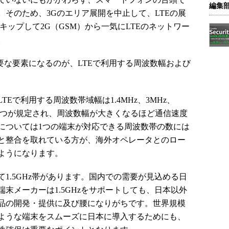
編集
そのため、3Gのエリア展開を中止して、LTEの展
キップして2G（GSM）から一気にLTEのネットワー
。
要な要素になるのが、LTEで利用する周波数幅および
で利用する周波数帯域幅は1.4MHz、3MHz、
MHzの6つが規定され、周波数幅が大きくなるほど通信速度
については1つの端末が対応できる周波数帯の数には
と整合を取れている方が、海外オペレータとのロー
ようになります。
.5GHz帯があります。国内での需要が見込める日
末メーカーは1.5GHzをサポートしても、日本以外
品の開発・提供に及び腰になりがちです。世界規模
ような端末をスムーズに日本に導入するためにも、