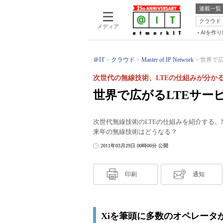
連載一覧
クラウド
メディア
AIを作
＠IT
クラウド
Master of IP Network
世界で広
次世代の無線技術、LTEの仕組みが分かる
世界で広がるLTEサー
次世代無線技術のLTEの仕組みを紹介する。
来年の無線技術はどうなる？
2011年03月29日 00時00分 公開
印刷
通知
Xiを筆頭に多数のオペレータ