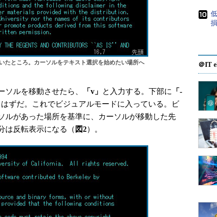
mで開いたところ。カーソルをテキスト選択を始めたい場所へ
＠IT e
ーソルを移動させたら、
「v」
と入力する。下部に
「-
るはずだ。これでビジュアルモードに入っている。ビ
ソルがあった場所を基準に、カーソルが移動した先
分は反転表示になる（
図2
）。