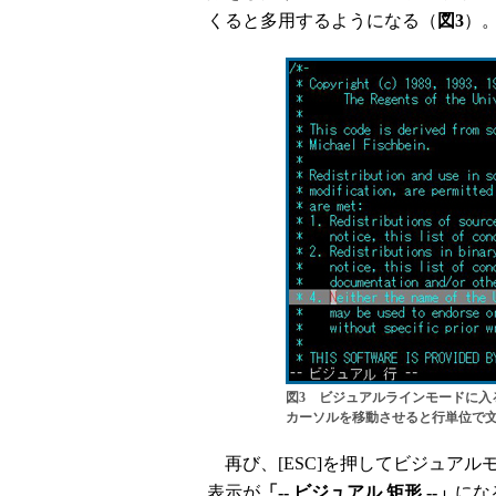
くると多用するようになる（
図3
）
図3 ビジュアルラインモードに入る
カーソルを移動させると行単位で
再び、[ESC]を押してビジュアルモー
表示が
「-- ビジュアル 矩形 --」
にな