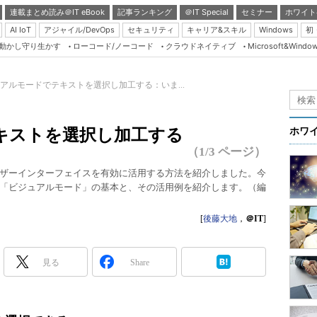
連載まとめ読み＠IT eBook
記事ランキング
＠IT Special
セミナー
ホワイト
AI IoT
アジャイル/DevOps
セキュリティ
キャリア&スキル
Windows
初
り動かし守り生かす
ローコード/ノーコード
クラウドネイティブ
Microsoft&Windo
Server & Storage
HTML5 + UX
アルモードでテキストを選択し加工する：いま...
Smart & Social
Coding Edge
キストを選択し加工する
ホワ
Java Agile
（1/3 ページ）
Database Expert
ザーインターフェイスを有効に活用する方法を紹介しました。今
「ビジュアルモード」の基本と、その活用例を紹介します。（編
Linux ＆ OSS
Master of IP Networ
[
後藤大地
，
＠IT
]
Security & Trust
Test & Tools
見る
Share
Insider.NET
ブログ