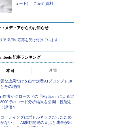
ュート) 」ご紹介資料
ティメディアからのお知らせ
リア採用の応募を受け付けています
t & Tools 記事ランキング
月間
本日
質な成果だけを出す定番AIプロンプト10
例とその理由
url作者がクローズドの「Mythos」による17
8000行のコード分析結果を公開 性能を
どう評価？
「コーディングはボトルネックだったため
しがない」 AI駆動開発の盲点と成果が出