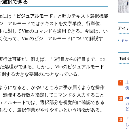
を選択できる
imには「
ビジュアルモード
」と呼ぶテキスト選択機能
ジュアルモードではテキストを文字単位、行単位、
アイ
トに対してVimのコマンドを適用できる。今回は、い
く使って、Vimのビジュアルモードについて解説す
キャ
Tes
行は可能だ。例えば、「5行目から8行目まで、○○
た処理ができる。しかし、Vimのビジュアルモード
を区別する大きな要因の1つとなっている。
上
ようになると、かゆいところに手が届くような操作
や、処理する行数を指定してコマンドを入力すること
c
ュアルモードでは、選択部分を視覚的に確認できる
万
もなく、選択作業がやりやすいという特徴がある。