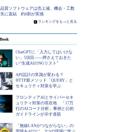
低品質ソフトウェアは売上減、機会・工数
損失に直結 約6割が実感
»
ランキングをもっと見る
Book
ChatGPTに「入力してはいけな
い」5項目――押さえておきた
い“生成AIのNGリスト”
API設計の常識が変わる？
HTTP新メソッド「QUERY」と
セキュリティ対策を学ぶ
フロンティアAIとサイバーセキ
ュリティ対策の現在地 「17万
行のAIコード分析」事例と公的
ガイドラインが示す道筋
「無線LANがつながらない」の
苦情をゼロに 3つの現場に学ぶ