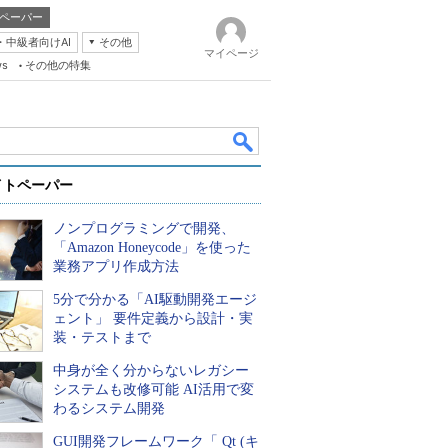
ペーパー
・中級者向けAI
その他
マイページ
ws
その他の特集
イトペーパー
ノンプログラミングで開発、
「Amazon Honeycode」を使った
業務アプリ作成方法
5分で分かる「AI駆動開発エージ
k
ェント」 要件定義から設計・実
装・テストまで
中身が全く分からないレガシー
システムも改修可能 AI活用で変
わるシステム開発
GUI開発フレームワーク「 Qt (キ