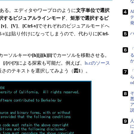
な
がある。エディタやワープロのように
文字単位で選択
択するビジュアルラインモード
、
矩形で選択するビ
発
。
[v]
、
[V]
、
[Ctrl-v]
でそれぞれのビジュアルモードへ
trl-v]は貼り付けになってしまうので、代わりに
[Ctrl-
カーソルキーや
[h][j][k][l]
でカーソルを移動させる。
、
[/]
や
[?]
による探索も可能だ。例えば、
ls.cのソース
の長さのテキストを選択してみよう（
図1
）。
ら
o
そ
に