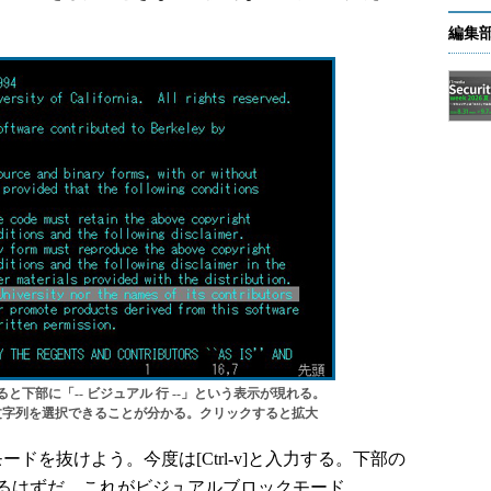
。
編集
と下部に「-- ビジュアル 行 --」という表示が現れる。
文字列を選択できることが分かる。クリックすると拡大
ドを抜けよう。今度は[Ctrl-v]と入力する。下部の
るはずだ。これがビジュアルブロックモード。