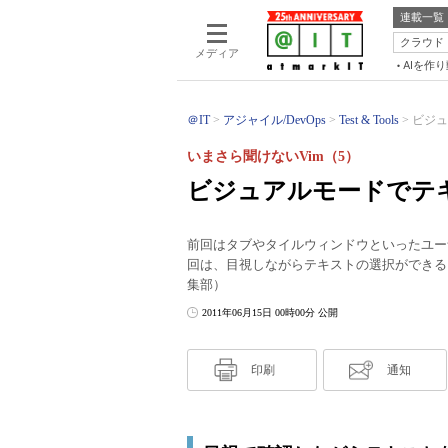
連載一覧
クラウド
メディア
AIを作
＠IT
アジャイル/DevOps
Test & Tools
ビジュ
いまさら聞けないVim（5）
ビジュアルモードでテ
前回はタブやタイルウィンドウといったユー
回は、目視しながらテキストの選択ができる
集部）
2011年06月15日 00時00分 公開
印刷
通知