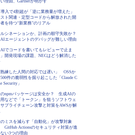
い理由、Gartnerが明かす
AI導入で4割超が「逆に業務量が増えた」
テスト関連・定型コードから解放された開
者を待つ“新業務”のリアル
ハルシネーションか、計画の順守失敗か？
AIエージェントのデバッグが難しい理由
「AIでコードを書いてもレビューで止ま
る」開発現場の課題、NECはどう解消した
か
「熟練した人間の対応では遅い」 OSSか
500件の脆弱性を掘り起こした「Claude C
de Security」
のnpmパッケージは安全か？ 生成AIの
悪用などで「トークン」を狙うソフトウェ
アサプライチェーン攻撃と対策をAWSが解
説
人のミスを減らす「自動化」が攻撃対象
 GitHub Actionsのセキュリティ対策が進
まない3つの理由