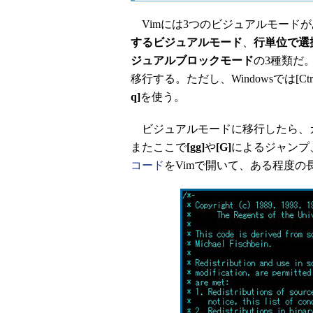
Vimには3つのビジュアルモード
するビジュアルモード
、
行単位で選
ジュアルブロックモード
の3種類だ
移行する。ただし、Windowsでは[C
q]
を使う。
ビジュアルモードに移行したら、
またここで
[gg]
や
[G]
によるジャンプ
コード
をVimで開いて、ある程度