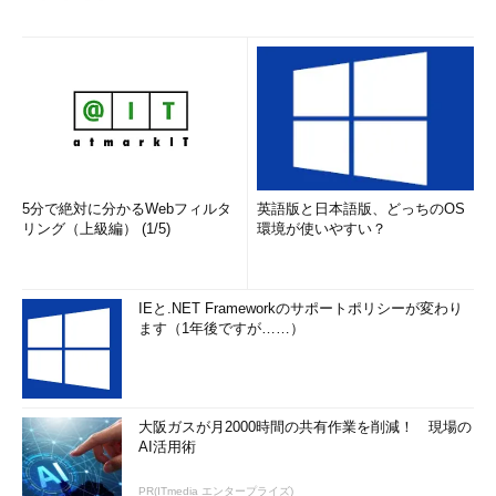
旧バージョンから資格を移行する際には、所定の試験を受験す
る必要がある。ORACLE MASTER Gold 10g→Gold 11gへの移行に
は、「Gold DBA11g 新機能」の試験に合格しなければならない。
※Gold DBA11g 新機能の試験情報
試験料 22260円
5分で絶対に分かるWebフィルタ
試験時間 105分
英語版と日本語版、どっちのOS
リング（上級編） (1/5)
環境が使いやすい？
出題数 77問
合格ライン 61％
IEと.NET Frameworkのサポートポリシーが変わり
ます（1年後ですが……）
大阪ガスが月2000時間の共有作業を削減！ 現場の
AI活用術
PR(ITmedia エンタープライズ)