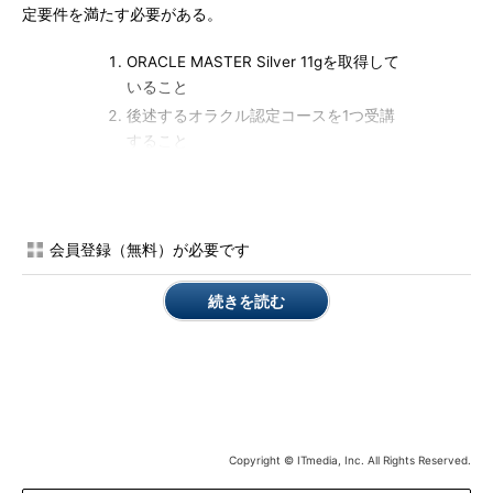
定要件を満たす必要がある。
ORACLE MASTER Silver 11gを取得して
いること
後述するオラクル認定コースを1つ受講
すること
Gold DBA11gに合格すること
※オラクル認定コースについて
会員登録（無料）が必要です
11g Gold資格認定のためには、以下の『11g Gold対象コース』
の中から1つ受講する必要がある。
続きを読む
【11g Gold対象コース】
Oracle Database 11g: 入門 SQL基礎 I
Oracle Database 11g: 管理ワークショッ
プI / Oracle Database 11g: 管理ワークシ
Copyright © ITmedia, Inc. All Rights Reserved.
ョップI (凝縮版)
Oracle Database 11g: 管理 ネクスト・ス