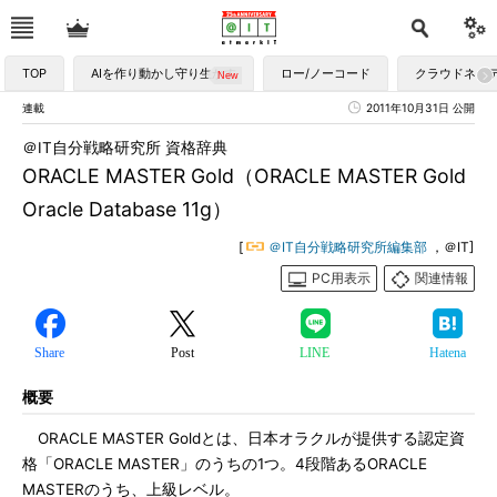
TOP
AIを作り動かし守り生かす
ロー/ノーコード
クラウドネイ
連載
2011年10月31日 公開
＠IT自分戦略研究所 資格辞典
ORACLE MASTER Gold（ORACLE MASTER Gold
Oracle Database 11g）
[
＠IT自分戦略研究所編集部
，＠IT]
PC用表示
関連情報
Share
Post
LINE
Hatena
概要
ORACLE MASTER Goldとは、日本オラクルが提供する認定資
格「ORACLE MASTER」のうちの1つ。4段階あるORACLE
MASTERのうち、上級レベル。