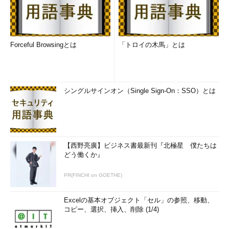
ユーザー管理およびリカバリの実行
★★★★★
リカバリ実行のためのRMANの使用
★★★
データベース複製のためのRMANの使用
★★
Forceful Browsingとは
「トロイの木馬」とは
表領域Point-in-Timeリカバリ（TSPITR）の使用
★★
RMANの監視とチューニング
★★
フラッシュバック・テクノロジの使用
★★★
追加のフラッシュバック操作
★★★★
シングルサインオン（Single Sign-On：SSO）とは
データベースの診断
★★
メモリの管理
★★★★
データベース・パフォーマンスの管理
★★
【西野亮廣】ビジネス書最新刊『北極星 僕たちは
領域管理
★★★
どう働くか』
リソース管理
★
スケジューラを使用したタスクの自動化
★★
PR(FINCHI on GOETHE)
スケジューラの管理
★★
Excelの基本オブジェクト「セル」の参照、移動、
グローバリゼーション
★★
コピー、選択、挿入、削除 (1/4)
資格の移行について