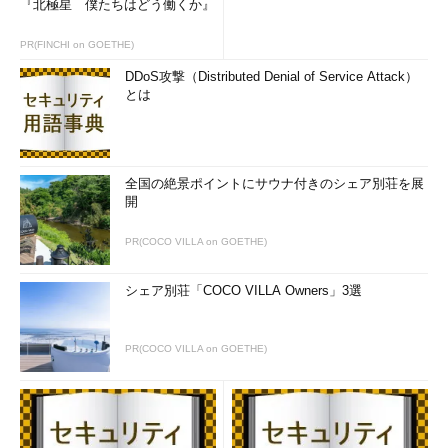
『北極星 僕たちはどう働くか』
追加フラッシュバック操作
PR(FINCHI on GOETHE)
データベースの診断
メモリーの管理
DDoS攻撃（Distributed Denial of Service Attack）
とは
データベース・パフォーマンスの管理
領域の管理
リソースの管理
スケジューラを使用したタスクの自動化
全国の絶景ポイントにサウナ付きのシェア別荘を展
開
スケジューラの管理
である。
PR(COCO VILLA on GOETHE)
出題傾向(ORACLE MASTER Gold11g)
シェア別荘「COCO VILLA Owners」3選
データベース構造および自動ストレージ管理
★★
リカバリ可能性の設定
★★
PR(COCO VILLA on GOETHE)
RMANリカバリ・カタログの使用
★★
バックアップ仕様の設定
★★
バックアップ作成のためのRMANの使用
★★★★