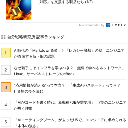
「対応」を支援する製品たち (1/2)
Recommended by
自分戦略研究所 記事ランキング
AI時代の「Markdown負債」と「レガシー脱却」の壁、エンジニア
が直面する新・旧の課題
なぜ若手こそインフラを学ぶべき？ 無料で学べるネットワーク、
Linux、サーバ＆ストレージのeBook
“応用情報が消える”って本当？ 「生成AIパスポート」って何？
IT資格の今を読む
「AIがコードを書く時代、新職種FDEが需要増」 7割のエンジニア
が思う理由
「AIコーディングブーム」が去ったUSで、エンジニアに求められる
「本体の強さ」