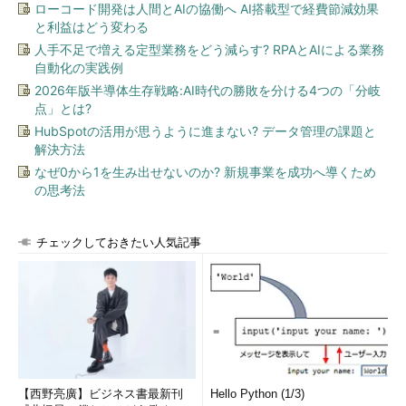
ローコード開発は人間とAIの協働へ AI搭載型で経費節減効果
試験時間は120分。出題数は78問。
と利益はどう変わる
人手不足で増える定型業務をどう減らす? RPAとAIによる業務
出題内容は
自動化の実践例
2026年版半導体生存戦略:AI時代の勝敗を分ける4つの「分岐
データベース構造および自動ストレージ
点」とは?
管理
HubSpotの活用が思うように進まない? データ管理の課題と
解決方法
リカバリ可能性の設定
なぜ0から1を生み出せないのか? 新規事業を成功へ導くため
RMANリカバリ・カタログの使用
の思考法
バックアップ仕様の設定
バックアップ作成のためのRMANの使用
チェックしておきたい人気記事
ユーザ管理バックアップおよびリカバリ
の実行
リカバリ実行のためのRMANの使用
データベース複製のためのRMANの使用
表領域Point-inTimeリカバリ(TSPITR)の
実行
RMANの監視とチューニング
【西野亮廣】ビジネス書最新刊
Hello Python (1/3)
フラッシュバック・テクノロジの使用