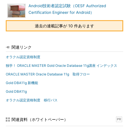
Oracle Database 11g: 上級 PL/SQL
Android技術者認定試験（OESF Authorized
Oracle9i技術者のためのOracle
Certification Engineer for Android）
Database 11g新機能
Oracle Database 11g: Data Warehouse
過去の連載記事が 10 件あります
概要
Oracle Database 11g: Data Warehouse
管理
関連リンク
Exadata and Database Machine 管理ワ
オラクル認定資格制度
ークショップ
独学！ ORACLE MASTER Gold Oracle Database 11g講座 インデックス
Gold DBA11gの合格ラインは66％。
ORACLE MASTER Oracle Database 11g 取得フロー
Gold DBA11g 新機能
受験料
Gold DBA11g
Gold DBA11gの試験料は2万2260円である。加えて、オラクル
オラクル認定資格制度 移行パス
認定コース費用が掛かる（21万8295円～）。
出題内容
関連資料（ホワイトペーパー）
PR
●Gold DBA11g