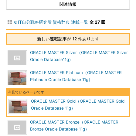
関連情報
テップ
Oracle Database 11g: 管理ワークショッ
プ II / Oracle Database 11g: 管理ワーク
＠IT自分戦略研究所 資格辞典 連載一覧
全 27 回
ショップ II (凝縮版)
Oracle Database 11g: パフォーマンス・
新しい連載記事が 12 件あります
チューニング / Oracle Database 11g: パ
フォーマンス・チューニング (凝縮版)
ORACLE MASTER Silver（ORACLE MASTER Silver
Oracle Database 11g 新機能 / Oracle
Oracle Database11g）
Database 11g R2: 新機能
ORACLE MASTER Platinum（ORACLE MASTER
Oracle Database 11g: RAC 構築と運用 /
Platinum Oracle Database 11g）
Oracle Database 11g: RAC 構築と運用
(凝縮版)
Oracle Grid Infrastructure 11g R2: クラ
ORACLE MASTER Gold（ORACLE MASTER Gold
スタ&ASM管理
Oracle Database 11g）
Oracle Database 11g: SQL チューニング
ワークショップ
ORACLE MASTER Bronze（ORACLE MASTER
Oracle Database 11g: PL/SQL プログラ
Bronze Oracle Database 11g）
ム開発