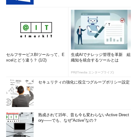
セルフサービスBIツールって、E
生成AIでナレッジ管理を革新 組
xcelとどう違う？ (1/2)
織知を統合するツールとは
PR(ITmedia エンタープライズ)
セキュリティの強化に役立つグループポリシー設定
熟成されて15年、昔も今も変わらないActive Direct
ory――でも、なぜ“Active”なの？