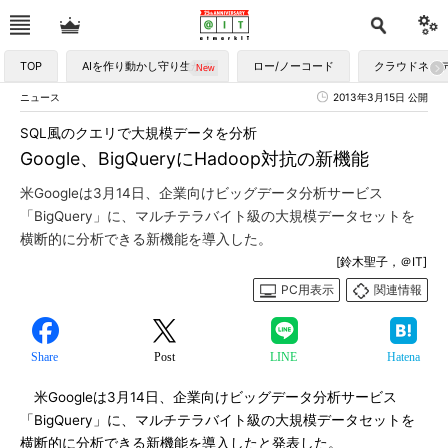
TOP
AIを作り動かし守り生かす
ロー/ノーコード
クラウドネイ
ニュース
2013年3月15日 公開
SQL風のクエリで大規模データを分析
Google、BigQueryにHadoop対抗の新機能
米Googleは3月14日、企業向けビッグデータ分析サービス
「BigQuery」に、マルチテラバイト級の大規模データセットを
横断的に分析できる新機能を導入した。
[鈴木聖子，＠IT]
PC用表示
関連情報
Share
Post
LINE
Hatena
米Googleは3月14日、企業向けビッグデータ分析サービス
「BigQuery」に、マルチテラバイト級の大規模データセットを
横断的に分析できる新機能を導入したと発表した。