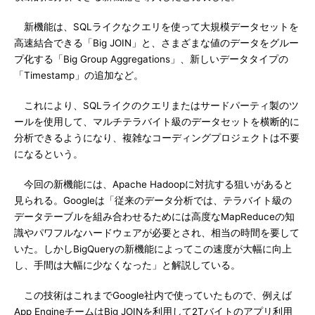
新機能は、SQLライクなクエリを使って大規模データセットを
高速結合できる「Big JOIN」と、さまざまな値のデータをグルー
プ化する「Big Group Aggregations」、新しいデータタイプの
「Timestamp」の追加など。
これにより、SQLライクのクエリまたはサードパーティ製のツ
ールを使用して、マルチテラバイト級のデータセットを横断的に
分析できるようになり、複雑なコーディングプロジェクトは不要
になるという。
今回の新機能には、Apache Hadoopに対抗する狙いがあると
見られる。Googleは「従来のデータ分析では、テラバイト級の
データテーブルを組み合わせるためには高度なMapReduceの知
識やパワフルなハードウェアが必要とされ、相当の時間を要して
いた。しかしBigQueryの新機能によってこの速度が大幅に向上
し、手間は大幅に少なくなった」と解説している。
この技術はこれまでGoogle社内で使っていたもので、例えば
App EngineチームはBig JOINを利用して2Tバイトのアプリ利用