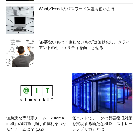
Word／Excelのパスワード保護も使いよう
“必要ないもの／使わないもの”は無効化し、クライ
アントのセキュリティを向上させる
無慈悲な専門家チーム「kuroma
低コストでデータの災害復旧対策
me6」の暗躍に負けず勝利をつか
を実現する新たなSDS「ストレー
んだチームは？ (1/2)
ジレプリカ」とは