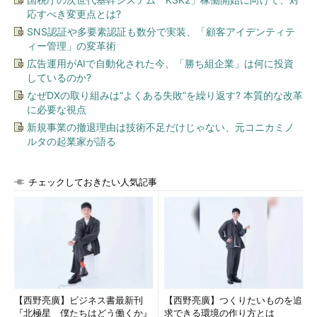
応すべき変更点とは?
SNS認証や多要素認証も数分で実装、「顧客アイデンティテ
ィー管理」の変革術
広告運用がAIで自動化された今、「勝ち組企業」は何に投資
しているのか?
なぜDXの取り組みは“よくある失敗”を繰り返す? 本質的な改革
に必要な視点
新規事業の撤退理由は技術不足だけじゃない、元コニカミノ
ルタの起業家が語る
チェックしておきたい人気記事
【西野亮廣】ビジネス書最新刊
【西野亮廣】つくりたいものを追
『北極星 僕たちはどう働くか』
求できる環境の作り方とは