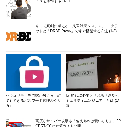
トリを操作する (1/2)
今こそ真剣に考える「災害対策システム」──クラ
ウドと「DRBD Proxy」ですぐ構築する方法 (1/3)
セキュリティ専門家が教える「誰
IoT時代に必要とされる「新型セ
でもできるパスワード管理のやり
キュリティエンジニア」とは (1/
方」
3)
高度なサイバー攻撃も「備えあれば憂いなし」、JP
CERT/CCが対策ガイド公開