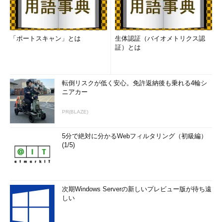
「ポートスキャン」とは
生体認証（バイオメトリクス認
証）とは
転倒リスクが低く安心。免許返納後も乗れる4輪シ
ニアカー
PR(BLAZE)
5分で絶対に分かるWebフィルタリング（初級編）
(1/5)
次期Windows Serverの新しいプレビュー版が待ち遠
しい