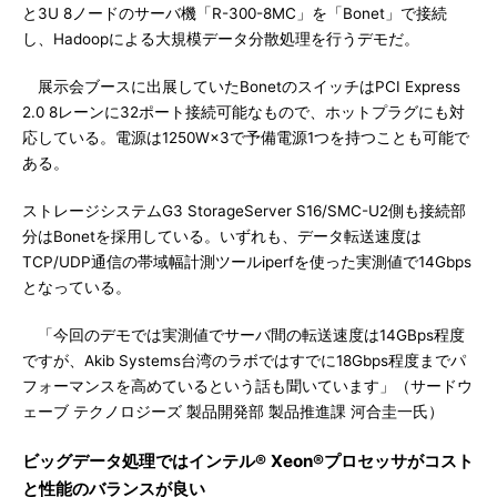
と3U 8ノードのサーバ機「R-300-8MC」を「Bonet」で接続
し、Hadoopによる大規模データ分散処理を行うデモだ。
展示会ブースに出展していたBonetのスイッチはPCI Express
2.0 8レーンに32ポート接続可能なもので、ホットプラグにも対
応している。電源は1250W×3で予備電源1つを持つことも可能で
ある。
ストレージシステムG3 StorageServer S16/SMC-U2側も接続部
分はBonetを採用している。いずれも、データ転送速度は
TCP/UDP通信の帯域幅計測ツールiperfを使った実測値で14Gbps
となっている。
「今回のデモでは実測値でサーバ間の転送速度は14GBps程度
ですが、Akib Systems台湾のラボではすでに18Gbps程度までパ
フォーマンスを高めているという話も聞いています」（サードウ
ェーブ テクノロジーズ 製品開発部 製品推進課 河合圭一氏）
ビッグデータ処理ではインテル® Xeon®プロセッサがコスト
と性能のバランスが良い