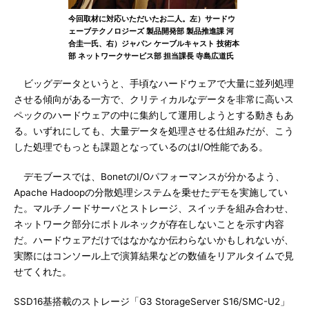
今回取材に対応いただいたお二人。左）サードウ
ェーブテクノロジーズ 製品開発部 製品推進課 河
合圭一氏、右）ジャパン ケーブルキャスト 技術本
部 ネットワークサービス部 担当課長 寺島広道氏
ビッグデータというと、手頃なハードウェアで大量に並列処理
させる傾向がある一方で、クリティカルなデータを非常に高いス
ペックのハードウェアの中に集約して運用しようとする動きもあ
る。いずれにしても、大量データを処理させる仕組みだが、こう
した処理でもっとも課題となっているのはI/O性能である。
デモブースでは、BonetのI/Oパフォーマンスが分かるよう、
Apache Hadoopの分散処理システムを乗せたデモを実施してい
た。マルチノードサーバとストレージ、スイッチを組み合わせ、
ネットワーク部分にボトルネックが存在しないことを示す内容
だ。ハードウェアだけではなかなか伝わらないかもしれないが、
実際にはコンソール上で演算結果などの数値をリアルタイムで見
せてくれた。
SSD16基搭載のストレージ「G3 StorageServer S16/SMC-U2」