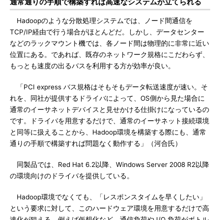
通常通りの手順で構築すれば高速なシステムが立てられる
Hadoopのような分散処理システムでは、ノード間通信を
TCP/IP経由で行う場合がほとんどだ。しかし、データセンター
などのラックマウント機では、各ノード間は物理的に非常に近い
位置にある。であれば、既存のネットワーク規格にこだわらず、
もっとも速度の出るバスを利用する方が効率が良い。
「PCI express バス規格はそもそもデータ転送速度が速い。そ
れを、同社が提供するドライバによって、OS側から見た場合に
通常のイーサネットデバイスと見せかける仕掛けになっているの
です。ドライバを用意するだけで、通常のイーサネット接続環境
と同等に扱えることから、Hadoop環境を構築する際にも、通常
通りの手順で構築すれば問題なく動作する」（河合氏）
同製品では、Red Hat 6.2以降、Windows Server 2008 R2以降
の環境向けのドライバを提供している。
Hadoop環境でなくても、「レスポンスタイムを早くしたい」
という要求に対して、このハードウェア環境を用意するだけで高
速化が狙える。例えば仮想化など、通信負荷や I/O 負荷がボトル