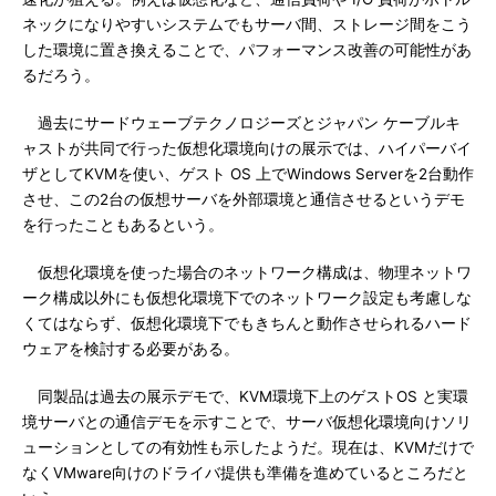
ネックになりやすいシステムでもサーバ間、ストレージ間をこう
した環境に置き換えることで、パフォーマンス改善の可能性があ
るだろう。
過去にサードウェーブテクノロジーズとジャパン ケーブルキ
ャストが共同で行った仮想化環境向けの展示では、ハイパーバイ
ザとしてKVMを使い、ゲスト OS 上でWindows Serverを2台動作
させ、この2台の仮想サーバを外部環境と通信させるというデモ
を行ったこともあるという。
仮想化環境を使った場合のネットワーク構成は、物理ネットワ
ーク構成以外にも仮想化環境下でのネットワーク設定も考慮しな
くてはならず、仮想化環境下でもきちんと動作させられるハード
ウェアを検討する必要がある。
同製品は過去の展示デモで、KVM環境下上のゲストOS と実環
境サーバとの通信デモを示すことで、サーバ仮想化環境向けソリ
ューションとしての有効性も示したようだ。現在は、KVMだけで
なくVMware向けのドライバ提供も準備を進めているところだと