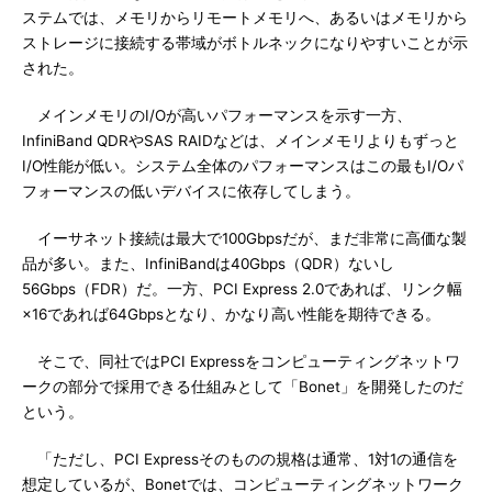
ステムでは、メモリからリモートメモリへ、あるいはメモリから
ストレージに接続する帯域がボトルネックになりやすいことが示
された。
メインメモリのI/Oが高いパフォーマンスを示す一方、
InfiniBand QDRやSAS RAIDなどは、メインメモリよりもずっと
I/O性能が低い。システム全体のパフォーマンスはこの最もI/Oパ
フォーマンスの低いデバイスに依存してしまう。
イーサネット接続は最大で100Gbpsだが、まだ非常に高価な製
品が多い。また、InfiniBandは40Gbps（QDR）ないし
56Gbps（FDR）だ。一方、PCI Express 2.0であれば、リンク幅
×16であれば64Gbpsとなり、かなり高い性能を期待できる。
そこで、同社ではPCI Expressをコンピューティングネットワ
ークの部分で採用できる仕組みとして「Bonet」を開発したのだ
という。
「ただし、PCI Expressそのものの規格は通常、1対1の通信を
想定しているが、Bonetでは、コンピューティングネットワーク