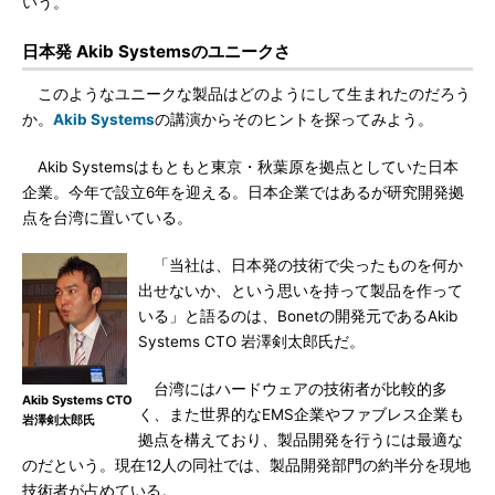
いう。
日本発 Akib Systemsのユニークさ
このようなユニークな製品はどのようにして生まれたのだろう
か。
Akib Systems
の講演からそのヒントを探ってみよう。
Akib Systemsはもともと東京・秋葉原を拠点としていた日本
企業。今年で設立6年を迎える。日本企業ではあるが研究開発拠
点を台湾に置いている。
「当社は、日本発の技術で尖ったものを何か
出せないか、という思いを持って製品を作って
いる」と語るのは、Bonetの開発元であるAkib
Systems CTO 岩澤剣太郎氏だ。
台湾にはハードウェアの技術者が比較的多
Akib Systems CTO
く、また世界的なEMS企業やファブレス企業も
岩澤剣太郎氏
拠点を構えており、製品開発を行うには最適な
のだという。現在12人の同社では、製品開発部門の約半分を現地
技術者が占めている。