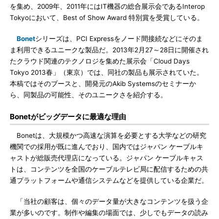
を集め、2009年、2011年にはIT機器の総合展示会であるInterop
Tokyoにおいて、Best of Show Award 特別賞を受賞している。
Bonet
シリーズは、PCI Expressをノード間接続などにそのま
ま利用できるユニークな製品だ。2013年2月27～28日に開催され
たクラウド関連のテクノロジを集めた展示会「Cloud Days
Tokyo 2013春」（東京）では、同社の製品も展示されていた。
本稿ではそのブースと、開発元のAkib Systemsのセミナーか
ら、同製品の可能性、そのユニークさを紹介する。
Bonetがビッグデータに最適な理由
Bonetは、大規模かつ高速な演算を必要とする大学などの研究
機関での採用が既に進んでおり、国内ではジャパン ケーブルキ
ャストが総販売代理店になっている。ジャパン ケーブルキャス
トは、コンテンツを全国のケーブルテレビ局に配信するための共
通プラットフォームや通信システムなどを提供している企業だ。
「当社の顧客は、個々のデータ量が大きなコンテンツを扱う企
業が多いのです。制作や編集の場面では、少しでもデータの読み