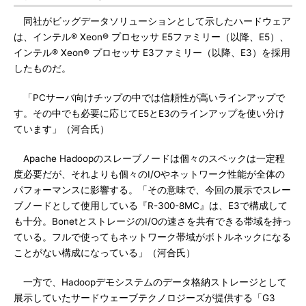
同社がビッグデータソリューションとして示したハードウェア
は、インテル® Xeon® プロセッサ E5ファミリー（以降、E5）、
インテル® Xeon® プロセッサ E3ファミリー（以降、E3）を採用
したものだ。
「PCサーバ向けチップの中では信頼性が高いラインアップで
す。その中でも必要に応じてE5とE3のラインアップを使い分け
ています」（河合氏）
Apache Hadoopのスレーブノードは個々のスペックは一定程
度必要だが、それよりも個々のI/Oやネットワーク性能が全体の
パフォーマンスに影響する。「その意味で、今回の展示でスレー
ブノードとして使用している『R-300-8MC』は、E3で構成して
も十分。BonetとストレージのI/Oの速さを共有できる帯域を持っ
ている。フルで使ってもネットワーク帯域がボトルネックになる
ことがない構成になっている」（河合氏）
一方で、Hadoopデモシステムのデータ格納ストレージとして
展示していたサードウェーブテクノロジーズが提供する「G3