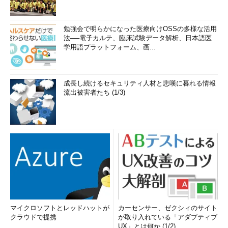
勉強会で明らかになった医療向けOSSの多様な活用
法──電子カルテ、臨床試験データ解析、日本語医
学用語プラットフォーム、画...
成長し続けるセキュリティ人材と悲嘆に暮れる情報
流出被害者たち (1/3)
マイクロソフトとレッドハットが
カーセンサー、ゼクシィのサイト
クラウドで提携
が取り入れている「アダプティブ
UX」とは何か (1/2)