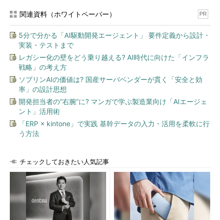
関連資料（ホワイトペーパー）
PR
5分で分かる「AI駆動開発エージェント」 要件定義から設計・
実装・テストまで
レガシー化の壁をどう乗り越える? AI時代に向けた「インフラ
戦略」の考え方
ソブリンAIの価値は? 国産サーバベンダーが貫く「安全と効
率」の設計思想
開発担当者の“右腕”に? マンガで学ぶ製造業向け「AIエージェ
ント」活用術
「ERP × kintone」で実践 基幹データの入力・活用を柔軟に行
う方法
チェックしておきたい人気記事