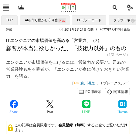
TOP
AIを作り動かし守り生かす
ロー/ノーコード
クラウドネイ
2022年12月13日 更新
連載
2013年3月27日 公開
ITエンジニアの市場価値を高める「営業力」（7）
顧客が本当に欲しかった、「技術力以外」のもの
（1/2 ページ）
エンジニアが市場価値を上げるには、営業力が必要だ。元SEで
営業経験もある著者が、「エンジニアが身に付けておきたい営業
力」を語る。
[
森川滋之
，ITブレークスルー]
PC用表示
関連情報
Share
Post
LINE
Hatena
この記事は会員限定です。
会員登録（無料）
すると全てご覧いただけ
ます。