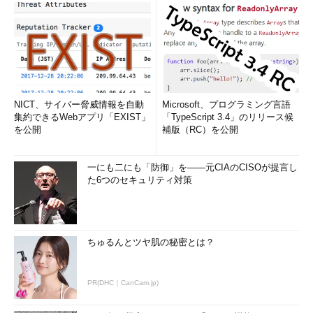
NICT、サイバー脅威情報を自動
Microsoft、プログラミング言語
集約できるWebアプリ「EXIST」
「TypeScript 3.4」のリリース候
を公開
補版（RC）を公開
一にも二にも「防御」を――元CIAのCISOが提言し
た6つのセキュリティ対策
ちゅるんとツヤ肌の秘密とは？
PR(DHC｜CanCam.jp)