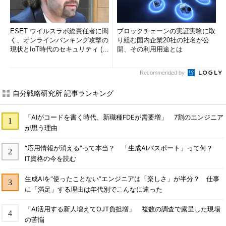
ESET ウイルスラボ総責任者に聞
ブロックチェーンの実証実験に取
く、オンラインバンキング攻撃の
り組む国内企業20社の社名が公
現状とIoT時代のセキュリティ (1/
開、その利用用途とは
2)
Recommended by
自分戦略研究所 記事ランキング
「AIがコードを書く時代、新職種FDEが需要増」 7割のエンジニア
が思う理由
“応用情報が消える”って本当？ 「生成AIパスポート」って何？
IT資格の今を読む
生成AIを“使ったことない”エンジニアは「楽しさ」が半分？ 仕事
に「満足」する理由は年代別でこんなに違った
「AI活用する新人増えてOJT負担増」 複数の調査で露呈した現場
の苦悩