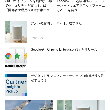
CI/CDパイプラインを妨げない形
Faceook、AI処理向けのモジュラ
でセキュリティを実現すれば、
ーハードウェアプラットフォーム
「開発者や運用担当者に嫌われな
とASICを発表
いWAF」は可能か
デノンの空間オーディオ、凄すぎた
PR(デノン)
Googleが「Chrome Enterprise 73」をリリース
デジタルトランスフォーメーションの進捗状況を測
定するには