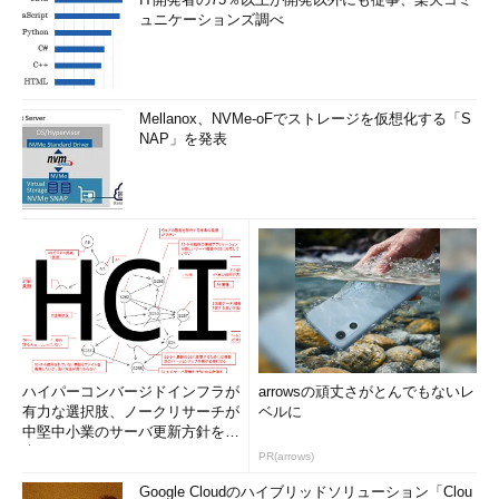
ュニケーションズ調べ
Mellanox、NVMe-oFでストレージを仮想化する「S
NAP」を発表
ハイパーコンバージドインフラが
arrowsの頑丈さがとんでもないレ
有力な選択肢、ノークリサーチが
ベルに
中堅中小業のサーバ更新方針を調
査
PR(arrows)
Google Cloudのハイブリッドソリューション「Clou