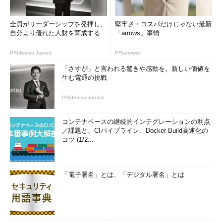
全員がリーダーシップを発揮し、
堅牢さ・コスパだけじゃない最新
自分より優れた人財を育成する
「arrows」事情
PR(dentsu Japan)
PR(arrows)
「さすが」と言われる驚きや感動を。新しい価値を
生む電通の挑戦
PR(dentsu Japan)
コンテナベースの継続的インテグレーションの利点
／課題と、CIパイプライン、Docker Build高速化の
コツ (1/2...
「電子署名」とは、「デジタル署名」とは