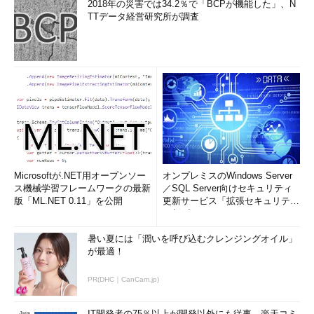
2018年の災害では34.2％で「BCPが機能した」、N
TTデータ経営研究所が調査
Microsoftが.NET用オープンソー
オンプレミスのWindows Server
ス機械学習フレームワークの最新
／SQL Server向けセキュリティ
版「ML.NET 0.11」を公開
更新サービス「拡張セキュリティ
更新プログ...
暑い夏には「潤いを呼び込むクレンジングオイル」
が最適！
PR(DHC｜CanCam.jp)
IT開発者の75％以上が開発以外にも従事、楽天コミ