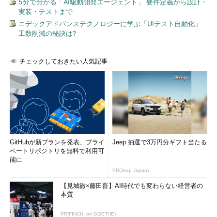
5分で分かる「AI駆動開発エージェント」 要件定義から設計・
ュリティリスクを抑えることができる」とした。
実装・テストまで
ニデックアドバンステクノロジーに学ぶ「UIテスト自動化」
また情報処理推進機構（IPA） 技術本
工数削減の秘訣は?
部 セキュリティセンター 調査役の加賀
谷伸一郎氏は、「サポートが終了した
チェックしておきたい人気記事
Windows XPを使い続けるのは、家に空
いた穴を空きっぱなしにするようなもの
で、そこからウイルスが入ってきやすく
情報処理推進機構（IPA） 技
なる。サポートが終了したOSを使い続
術本部 セキュリティセンター
調査役 加賀谷伸一郎氏
けるのは非常に危険だ」と指摘。しか
も、いまだにWindows XPの脆弱性は月に10件程度のペースで報
告されており、古いOSだからといって危険性が減るわけではな
く、むしろ高まると説明した。
GitHubが新プランを発表、プライ
Jeep 抽選で3万円分ギフト当たる
ベートリポジトリを無料で利用可
能に
しかも、Windows Vistaや7などのより新しいWindows OSで
PR(Jeep Japan)
は、データ実行防止（DEP）やアドレス空間のランダム化
（ASLR：Address Space Layout Randomization）など、セキュ
【見城徹×藤田晋】AI時代でも変わらない経営者の
リティ機能が強化されている。このため、Windows 7のマルウェ
本質
アへの感染率は、Windows XPの10分の1にまで抑えられたとい
PR(FINCHI on GOETHE)