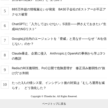
885万件超の情報漏えいが発覚 BASE子会社のEストアーが不正ア
クセス被害
ChatGPTに「入力してはいけない」5項目――押さえておきたい“生
成AIのNGリスト”
Googleは社内のエージェントを「脅威」と見なす――なぜ「AIを信
じない」のか？
Claude暴走、企業に侵入 AnthropicとOpenAIの事例から学ぶ3つ
の教訓
RedisのRCE脆弱性、PoC公開で危険度増す 修正済み脆弱性の“抜
け穴”が判明
たった3人の情シス室、インシデント後の対策は「むしろ運用を減
らす」 どう強化した？
Copyright © ITmedia Inc. All Rights Reserved.
ページトップに戻る