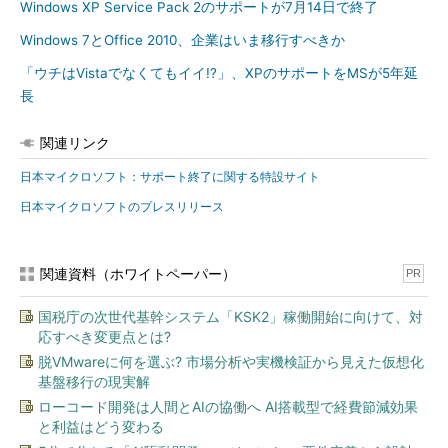
Windows XP Service Pack 2のサポートが7月14日で終了
てほしいと述べた。
Windows 7とOffice 2010、企業はいま移行すべきか
穴の空いた家に住み続けないで
「ウチはVistaでなくてもイイ!?」、XPのサポートをMSが5年延
長
同社がWindows XPからの移行を後押
しする大きな理由は、セキュリティ対策
関連リンク
にもある。セキュリティ対策の基本中の
基本は、「常にOSやアプリケーション
日本マイクロソフト：サポート終了に関する特設サイト
を最新の状態に保つこと」。だが、サポ
日本マイクロソフトのプレスリリース
ートが終了し、パッチが提供されなくな
JPCERTコーディネーション
れば実現のしようがない。スタンドアロ
センター（JPCERT/CC） 早
ンで稼働させていても、USBなどの経路
期警戒グループ リーダー 情報
関連資料（ホワイトペーパー）
PR
セキュリティアナリスト 満永
でマルウェアに感染するリスクは依然と
拓邦氏
して残る。
国税庁の次世代基幹システム「KSK2」稼働開始に向けて、対
応すべき変更点とは?
JPCERTコーディネーションセンター（JPCERT/CC） 早期警
脱VMwareに何を選ぶ? 市場分析や実機検証から見えた仮想化
戒グループ リーダー 情報セキュリティアナリストの満永拓邦氏
基盤移行の現実解
は、標的型攻撃に使われたマルウェアを解析した結果、適切にア
ローコード開発は人間とAIの協働へ AI搭載型で経費節減効果
ップデートを行ったPCではその98％を防げることが分かったと
と利益はどう変わる
述べ、「適切にアップデートのマネジメントを行うことで、セキ