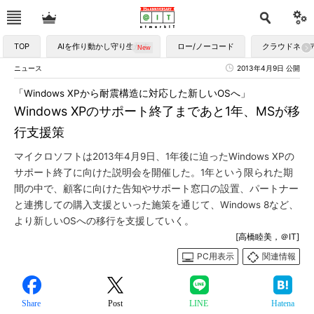
TOP
AIを作り動かし守り生かす
ロー/ノーコード
クラウドネイ
ニュース
2013年4月9日 公開
「Windows XPから耐震構造に対応した新しいOSへ」
Windows XPのサポート終了まであと1年、MSが移
行支援策
マイクロソフトは2013年4月9日、1年後に迫ったWindows XPの
サポート終了に向けた説明会を開催した。1年という限られた期
間の中で、顧客に向けた告知やサポート窓口の設置、パートナー
と連携しての購入支援といった施策を通じて、Windows 8など、
より新しいOSへの移行を支援していく。
[高橋睦美，＠IT]
PC用表示
関連情報
Share
Post
LINE
Hatena