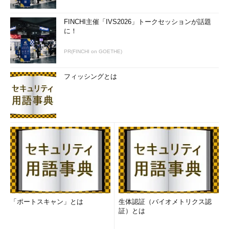
う。
FINCHI主催「IVS2026」トークセッションが話題
に！
PR(FINCHI on GOETHE)
フィッシングとは
樋口氏は、「悪意あるソフトウェアは日々進化しており、それ
に対して常にセキュリティ対策を講じてきた。だが、古い設計に
基づくものは構造上どうしても脆弱になり、対策が難しい」と述
べ、マルチレイヤの防御を実装した新しいOSへの移行を呼び掛
けた。
「ポートスキャン」とは
生体認証（バイオメトリクス認
証）とは