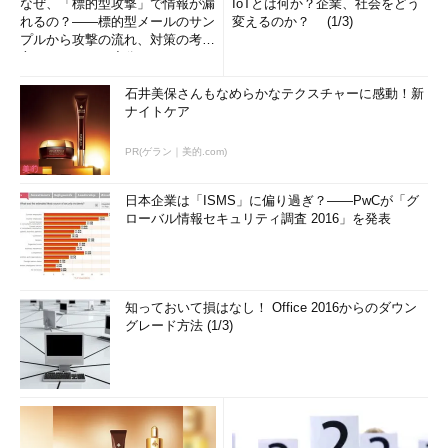
なぜ、「標的型攻撃」で情報が漏
IoTとは何か？企業、社会をどう
れるの？――標的型メールのサン
変えるのか？ (1/3)
プルから攻撃の流れ、対策の考え
方まで、もう一度分かりやすく
解...
石井美保さんもなめらかなテクスチャーに感動！新
ナイトケア
PR(ゲラン｜美的.com)
日本企業は「ISMS」に偏り過ぎ？――PwCが「グ
ローバル情報セキュリティ調査 2016」を発表
知っておいて損はなし！ Office 2016からのダウン
グレード方法 (1/3)