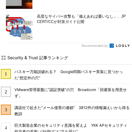
高度なサイバー攻撃も「備えあれば憂いなし」、JP
CERT/CCが対策ガイド公開
Recommended by
Security & Trust 記事ランキング
パスキー万能説破れる？ Google同期パスキー実装に見つかっ
た“想定外の穴”
VMware管理基盤に“認証突破”の穴 Broadcom「回避策を用意せ
ず」
講談社で起きた“メール侵害の連鎖” 3812件の情報漏えいから得る
教訓
巨大製造企業のセキュリティ意識を変えよ YKK APセキュリティ
担当者の泥臭い“仕掛け”と“立ち回り”