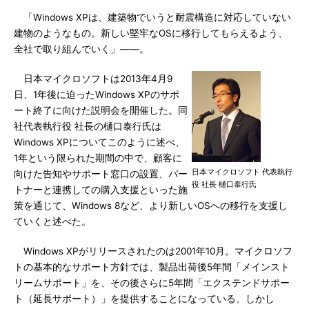
「Windows XPは、建築物でいうと耐震構造に対応していない
建物のようなもの。新しい堅牢なOSに移行してもらえるよう、
全社で取り組んでいく」――。
日本マイクロソフトは2013年4月9
日、1年後に迫ったWindows XPのサポ
ート終了に向けた説明会を開催した。同
社代表執行役 社長の樋口泰行氏は
Windows XPについてこのように述べ、
1年という限られた期間の中で、顧客に
日本マイクロソフト 代表執行
向けた告知やサポート窓口の設置、パー
役 社長 樋口泰行氏
トナーと連携しての購入支援といった施
策を通じて、Windows 8など、より新しいOSへの移行を支援し
ていくと述べた。
Windows XPがリリースされたのは2001年10月。マイクロソフ
トの基本的なサポート方針では、製品出荷後5年間「メインスト
リームサポート」を、その後さらに5年間「エクステンドサポー
ト（延長サポート）」を提供することになっている。しかし