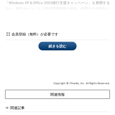
「Windows XP＆Office 2003移行支援キャンペーン」を展開する
ほか、特設サイトによる移行関連情報の提供、中堅中小企業向け
の専用電話窓口の開設といった取り組みにより、Windows XPか
らの移行を支援する。
さらに、全国360社のパートナーとも連携し、ハードウェアか
会員登録（無料）が必要です
らOS、アプリケーションも含めた移行を支援していく構えだ。
パートナー各社では、専用マイグレーションツールやヘルプデス
続きを読む
クの開設、データ移行サービスの提供に加え、アプリ互換性検証
支援サービスやデスクトップ仮想化などのメニューを提供してい
く。移行費用を平準化するためのファイナンシングサービスを提
供するパートナーもある。
パートナー企業代表としてコメントしたリコージャパン 専務
Copyright © ITmedia, Inc. All Rights Reserved.
執行役員の窪田大介氏は、「移行作業はOSをインストールする
だけでは終わらない。認証およびセキュリティに関する設定やア
関連情報
プリケーションのインストール、データの移行などが必要で、し
かもこれらの作業を現場でやらなければならない。台数が増えれ
ば増えるほど、準備に時間がかかるし複雑になる」と指摘。サポ
関連記事
ートが実際に切れる1年後ではなく、今すぐ移行について検討し