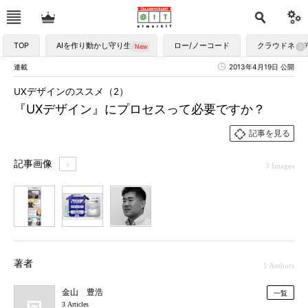
TOP
AIを作り動かし守り生かす
ロー/ノーコード
クラウドネイ
連載
2013年4月19日 公開
UXデザインのススメ（2）
『UXデザイン』にプロセスって必要ですか？
記事を見る
記事画像
＋
3 Images
1
2
3
著者
1 Authors
金山 豊浩
一覧
3 Articles