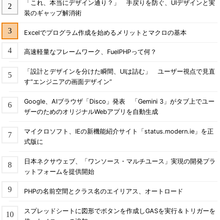
「これ、本当にデザイン通り？」 手戻りを防ぐ、UIデザインと実
装のギャップ解消術
Excelでプログラム作成を始めるメリットとマクロの基本
高速軽量なフレームワーク、FuelPHPって何？
「設計とデザインを分けた瞬間、UIは詰む」 ユーザー視点で見直
す“エンジニアの画面デザイン”
Google、AIブラウザ「Disco」発表 「Gemini 3」がタブ上でユー
ザーのためのオリジナルWebアプリを自動生成
マイクロソフト、IEの新機能紹介サイト「status.modern.ie」を正
式版に
日本ネクサウェブ、「ワンソース・マルチユース」実現の開発プラ
ットフォームを提供開始
PHPの名前空間とクラス名のエイリアス、オートロード
スプレッドシートに図形でボタンを作成しGASを実行＆トリガーを