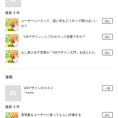
最新 3 件
ユーザーニーズって、誰に何をどうやって聞けばいい
読む
の？
『UXデザイン』にプロセスって必要ですか？
読む
もし新人女子営業が『UXデザイン入門』を読んだら
読む
連載
UXデザインのススメ
一覧
7 Articles
最新 3 件
実現案をユーザーに使ってもらい評価する
読む