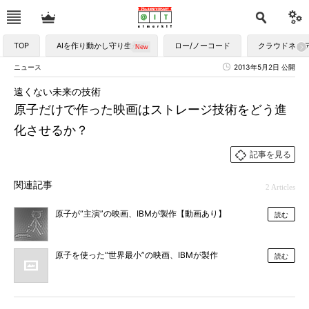
TOP
AIを作り動かし守り生かす
ロー/ノーコード
クラウドネイ
ニュース
2013年5月2日 公開
遠くない未来の技術
原子だけで作った映画はストレージ技術をどう進
化させるか？
記事を見る
関連記事
2 Articles
原子が“主演”の映画、IBMが製作【動画あり】
読む
原子を使った“世界最小”の映画、IBMが製作
読む