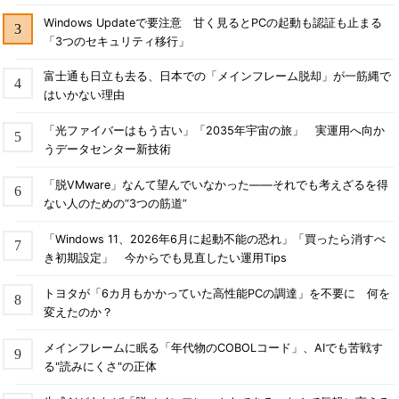
Windows Updateで要注意 甘く見るとPCの起動も認証も止まる
「3つのセキュリティ移行」
富士通も日立も去る、日本での「メインフレーム脱却」が一筋縄で
はいかない理由
「光ファイバーはもう古い」「2035年宇宙の旅」 実運用へ向か
うデータセンター新技術
「脱VMware」なんて望んでいなかった――それでも考えざるを得
ない人のための“3つの筋道”
「Windows 11、2026年6月に起動不能の恐れ」「買ったら消すべ
き初期設定」 今からでも見直したい運用Tips
トヨタが「6カ月もかかっていた高性能PCの調達」を不要に 何を
変えたのか？
メインフレームに眠る「年代物のCOBOLコード」、AIでも苦戦す
る"読みにくさ"の正体