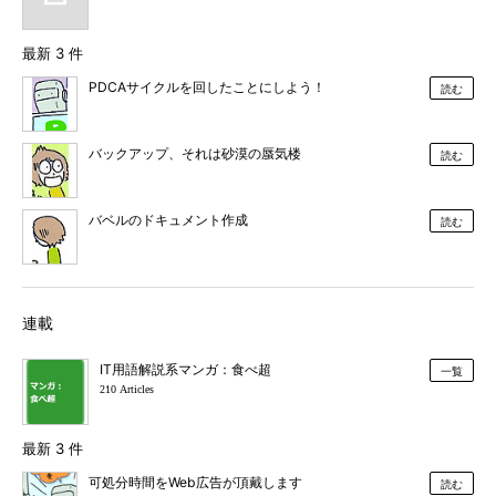
最新 3 件
PDCAサイクルを回したことにしよう！
読む
バックアップ、それは砂漠の蜃気楼
読む
バベルのドキュメント作成
読む
連載
IT用語解説系マンガ：食べ超
一覧
210 Articles
最新 3 件
可処分時間をWeb広告が頂戴します
読む