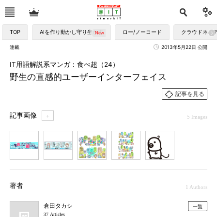
TOP
AIを作り動かし守り生かす
ロー/ノーコード
クラウドネイ
連載
2013年5月22日 公開
IT用語解説系マンガ：食べ超（24）
野生の直感的ユーザーインターフェイス
記事を見る
記事画像
＋
5 Images
1
2
3
4
5
著者
1 Authors
倉田タカシ
一覧
37 Articles