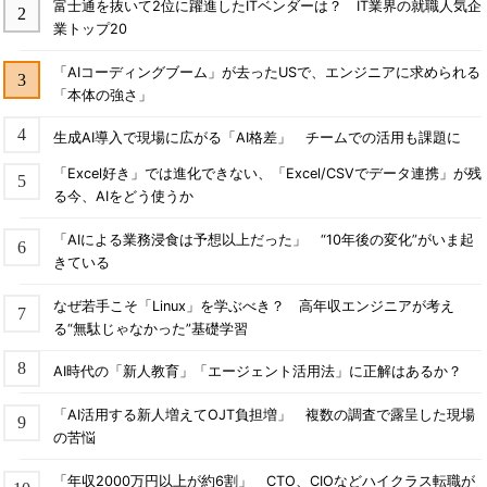
富士通を抜いて2位に躍進したITベンダーは？ IT業界の就職人気企
業トップ20
「AIコーディングブーム」が去ったUSで、エンジニアに求められる
「本体の強さ」
生成AI導入で現場に広がる「AI格差」 チームでの活用も課題に
「Excel好き」では進化できない、「Excel/CSVでデータ連携」が残
る今、AIをどう使うか
「AIによる業務浸食は予想以上だった」 “10年後の変化”がいま起
きている
なぜ若手こそ「Linux」を学ぶべき？ 高年収エンジニアが考え
る“無駄じゃなかった”基礎学習
AI時代の「新人教育」「エージェント活用法」に正解はあるか？
「AI活用する新人増えてOJT負担増」 複数の調査で露呈した現場
の苦悩
「年収2000万円以上が約6割」 CTO、CIOなどハイクラス転職が