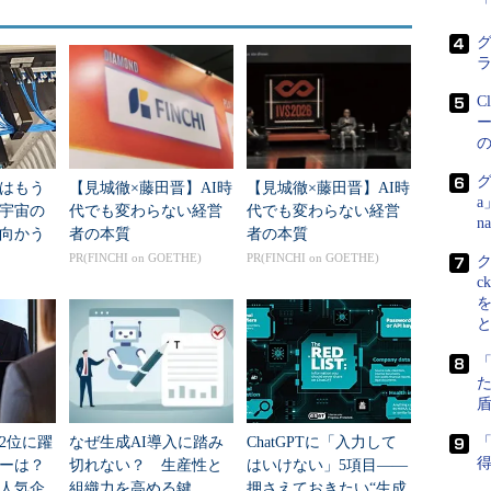
グ
C
グ
はもう
【見城徹×藤田晋】AI時
【見城徹×藤田晋】AI時
a
年宇宙の
代でも変わらない経営
代でも変わらない経営
n
向かう
者の本質
者の本質
新技術
PR(FINCHI on GOETHE)
PR(FINCHI on GOETHE)
c
保ちながら、テンプレートの活用による運用自動化を進めていく
た
は、「Active System Manager」による運用作業の自
盾
には、専用のハードウェア管理ツールが付属するこ
2位に躍
なぜ生成AI導入に踏み
ChatGPTに「入力して
「
anagerはハードウェアの管理／監視ツールではない。ハード
得
ダーは？
切れない？ 生産性と
はいけない」5項目――
entials」が担当する。一方、Active System Manager
人気企
組織力を高める鍵
押さえておきたい“生成