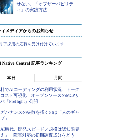
せない、「オブザーバビリテ
ィ」の実践方法
ティメディアからのお知らせ
リア採用の応募を受け付けています
d Native Central 記事ランキング
月間
本日
無料でAIコーディングの利用状況、トーク
ンコスト可視化 オープンソースのMCPサ
バ「Preflight」公開
AIガバナンスの失敗を招くのは「人のギャ
ップ」
「AI時代、開発スピード／規模は認知限界
超え」 障害対応の初期調査15分をどう