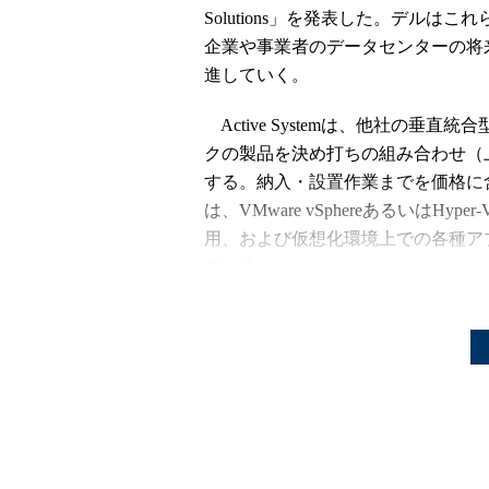
Solutions」を発表した。デルはこれら3つを
企業や事業者のデータセンターの将
進していく。
Active Systemは、他社の
クの製品を決め打ちの組み合わせ（
する。納入・設置作業までを価格に含んで
は、VMware vSphereあるいは
用、および仮想化環境上での各種ア
ている。