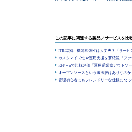
の中心的な機能は、スクリプトによ
を変えて解決した？
業トップ20
アップデート、ネットワークやスト
の構成・作成、特定アプリケーショ
スクリプトとして保存しておき、こ
この記事に関連する製品／サービスを比
ITIL準拠、機能拡張性は大丈夫？『サー
カスタマイズ性や運用支援を要確認『ファ
RFP＋αで比較評価『運用系業務アウトソ
オープンソースという選択肢はありなのか
管理初心者にもフレンドリーな仕様になっ