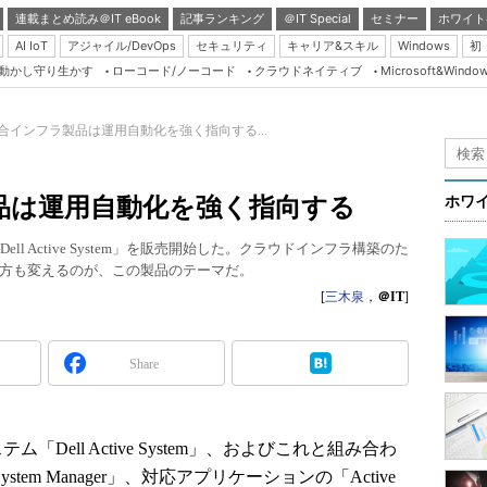
連載まとめ読み＠IT eBook
記事ランキング
＠IT Special
セミナー
ホワイト
AI IoT
アジャイル/DevOps
セキュリティ
キャリア&スキル
Windows
初
り動かし守り生かす
ローコード/ノーコード
クラウドネイティブ
Microsoft&Windo
Server & Storage
HTML5 + UX
合インフラ製品は運用自動化を強く指向する...
Smart & Social
Coding Edge
品は運用自動化を強く指向する
ホワ
Java Agile
l Active System」を販売開始した。クラウドインフラ構築のた
Database Expert
方も変えるのが、この製品のテーマだ。
Linux ＆ OSS
[
三木泉
，
＠IT
]
Master of IP Networ
Security & Trust
Share
Test & Tools
Insider.NET
ell Active System」、およびこれと組み合わ
ブログ
ystem Manager」、対応アプリケーションの「Active