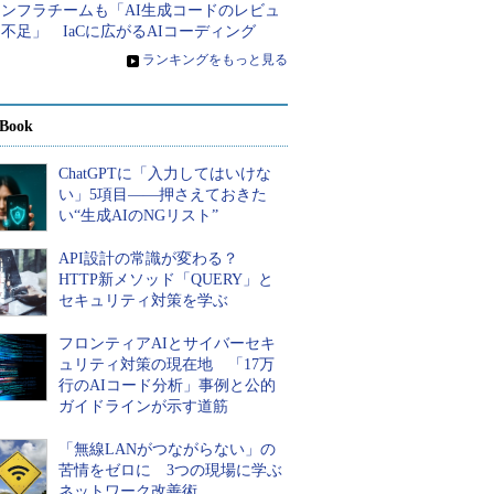
インフラチームも「AI生成コードのレビュ
不足」 IaCに広がるAIコーディング
»
ランキングをもっと見る
Book
ChatGPTに「入力してはいけな
い」5項目――押さえておきた
い“生成AIのNGリスト”
API設計の常識が変わる？
HTTP新メソッド「QUERY」と
セキュリティ対策を学ぶ
フロンティアAIとサイバーセキ
ュリティ対策の現在地 「17万
行のAIコード分析」事例と公的
ガイドラインが示す道筋
「無線LANがつながらない」の
苦情をゼロに 3つの現場に学ぶ
ネットワーク改善術