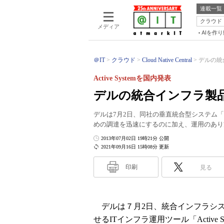
連載一覧
クラウド
メディア
AIを作
＠IT
クラウド
Cloud Native Central
デルの統
Active Systemを国内発表
デルの統合インフラ製
デルは7月2日、同社の垂直統合型システム「Del
めの調達を迅速にするのに加え、運用のあり
2013年07月02日 19時21分 公開
2021年09月16日 15時08分 更新
印刷
見る
デルは７月2日、統合インフラシステム「D
せるITインフラ運用ツール「Active S