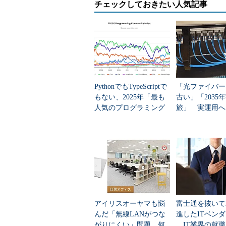
チェックしておきたい人気記事
PythonでもTypeScriptで
「光ファイバー
もない、2025年「最も
古い」「2035
人気のプログラミング
旅」 実運用へ
言語」
データセンター
デルは他社製品との連携など、オープンさを
という
おそらくActive Systemの最大の魅力
動化にある。統合インフラシステム
アイリスオーヤマも悩
富士通を抜いて
とがあるが、Active System M
んだ「無線LANがつな
進したITベン
ウェア監視は、「Dell OpenManage Ess
がりにくい」問題 何
IT業界の就職