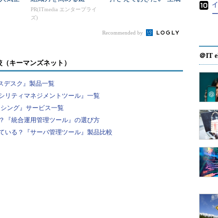
る運用作業の自動化だ。サーバのファームウェア・
AIのNGリスト”
PR(ITmedia エンタープライ
ー
ズ)
レージの構成変更、仮想化環境における仮想マシン
ンの構成・配備など、さまざまな日常の運用作業を
Recommended by
れを使って作業を自動化できる。
＠IT e
較（キーマンズネット）
Active System Managerの機能で、最も分かり
やすいのは、クラウド運用ツールとしての利
ビスデスク』製品一覧
用だ。このツールにはセルフサービスポータ
シリティマネジメントツール』一覧
ル作成機能が備わっている。事業者がこの機
ーシング』サービス一覧
能を使ってIaaSを提供することもできるし、
？『統合運用管理ツール』の選び方
企業内でいわゆるプライベートクラウドを運
ている？『サーバ管理ツール』製品比較
用することもできる。例えば仮想マシンの作
成とデプロイメントに必要なハードウェア側
の設定は、ハードウェアのAPIを使って実行で
きる。ソフトウェア側は、仮想化ソフトウェ
アのAPIをたたくスクリプトなどによって、一
連の作業を自動化できる。