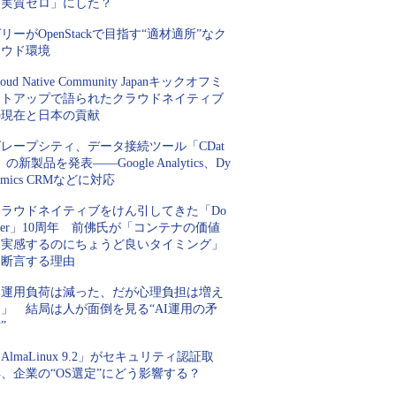
「実質ゼロ」にした？
リーがOpenStackで目指す“適材適所”なク
ラウド環境
loud Native Community Japanキックオフミ
ートアップで語られたクラウドネイティブ
の現在と日本の貢献
レープシティ、データ接続ツール「CDat
」の新製品を発表――Google Analytics、Dy
amics CRMなどに対応
クラウドネイティブをけん引してきた「Do
ker」10周年 前佛氏が「コンテナの価値
を実感するのにちょうど良いタイミング」
と断言する理由
「運用負荷は減った、だが心理負担は増え
」 結局は人が面倒を見る“AI運用の矛
”
AlmaLinux 9.2」がセキュリティ認証取
、企業の“OS選定”にどう影響する？