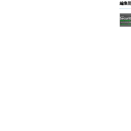
編集
プルだ。
 System Managerのようなツールをうまく使えば、
支払っていた各種設定サービスの費用を、積極的に
レータがやるにしろ、ユーザー企業内のIT担当者が
ない日常の運用作業については人的あるいは金銭的
、Active Systemにおける重要なテーマだと理解