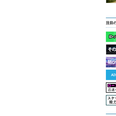
がある。
Active System Managerは、デルが2012年に買
収したGale Technologiesの製品を機能拡張した
で動いていた製品であり、汎用スクリプティグエン
注目
ソフトウェアまで、多様な作業を自動化できる。ア
するスクリプトも、ソフトウェアベンダと協力しな
ックアップや遠隔複製など、データ保全にかかわる
いくようだ。
ラウド的に
ctive Systemを買わなければ利用できないものではない。単体
が、導入時に機器ごとの細かな設定をしたくない人
とする運用作業についてもできるだけ自動化し、自
たいと考えるだろう。そういう意味で、Active
つ人は、ハードウェアの調達についても、ばらばらに購入して
なく、組み上がったものをアプライアンス的に購入
張も、ハードウェアパッケージを買い足して、横に