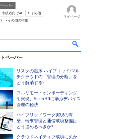
ペーパー
・中級者向けAI
その他
マイページ
ws
その他の特集
イトペーパー
リスクの温床 ハイブリッド/マル
チクラウドの「管理の分断」を
どう解消する?
フルリモートオンボーディング
k
を実現、SmartHRに学ぶデバイス
管理の秘訣
ハイブリッドワーク実現の障
壁、端末管理と通信環境整備は
どう進めるべきか?
クラウドネイティブ環境に欠か