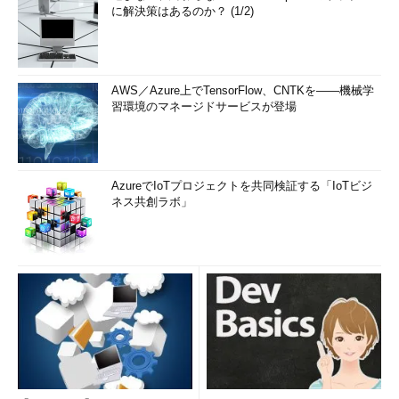
に解決策はあるのか？ (1/2)
AWS／Azure上でTensorFlow、CNTKを――機械学
習環境のマネージドサービスが登場
AzureでIoTプロジェクトを共同検証する「IoTビジ
ネス共創ラボ」