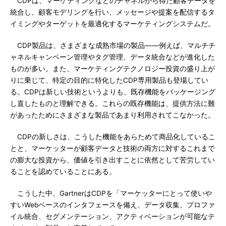
CDPは、マーケティングなどのチャネルから得た顧客データを
統合し、顧客モデリングを行い、メッセージや提案を配信するタ
イミングやターゲットを最適化するマーケティングシステムだ。
CDP製品は、さまざまな成熟市場の製品――例えば、マルチチ
ャネルキャンペーン管理やタグ管理、データ統合などが進化した
ものが多い。また、マーケティングテクノロジー投資の盛り上が
りに乗じて、特定の目的に特化したCDP専用製品も登場してい
る。CDPは新しい技術というよりも、既存機能をパッケージング
し直したものと理解できる。これらの既存機能は、提供方法に難
があったためにさまざまな製品であまり利用されてこなかった。
CDPの新しさは、こうした機能をあらためて商品化しているこ
とと、マーケッターが顧客データと技術の両方に対するこれまで
の膨大な投資から、価値を引き出すことに依然として苦労してい
ることを認めていることにある。
こうした中、GartnerはCDPを「マーケッターにとって使いや
すいWebベースのインタフェースを備え、データ収集、プロファ
イル統合、セグメンテーション、アクティベーションが可能なテ