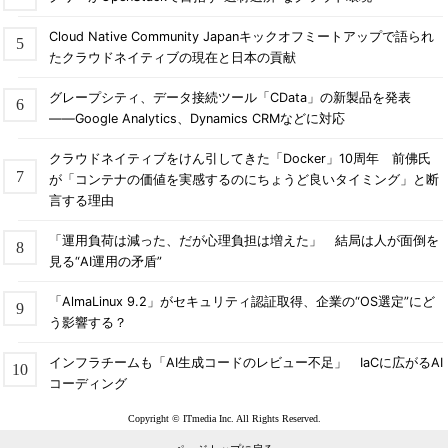
Cloud Native Community Japanキックオフミートアップで語られ
たクラウドネイティブの現在と日本の貢献
グレープシティ、データ接続ツール「CData」の新製品を発表
――Google Analytics、Dynamics CRMなどに対応
クラウドネイティブをけん引してきた「Docker」10周年 前佛氏
が「コンテナの価値を実感するのにちょうど良いタイミング」と断
言する理由
「運用負荷は減った、だが心理負担は増えた」 結局は人が面倒を
見る“AI運用の矛盾”
「AlmaLinux 9.2」がセキュリティ認証取得、企業の“OS選定”にど
う影響する？
インフラチームも「AI生成コードのレビュー不足」 IaCに広がるAI
コーディング
Copyright © ITmedia Inc. All Rights Reserved.