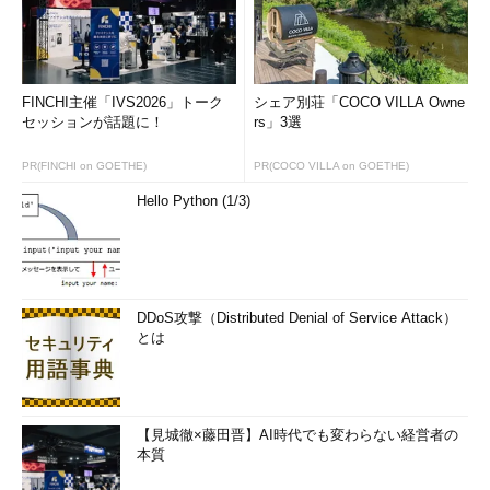
FINCHI主催「IVS2026」トーク
シェア別荘「COCO VILLA Owne
セッションが話題に！
rs」3選
PR(FINCHI on GOETHE)
PR(COCO VILLA on GOETHE)
Hello Python (1/3)
DDoS攻撃（Distributed Denial of Service Attack）
とは
【見城徹×藤田晋】AI時代でも変わらない経営者の
本質