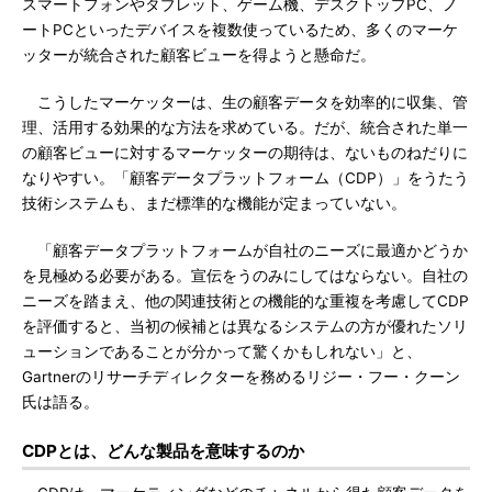
スマートフォンやタブレット、ゲーム機、デスクトップPC、ノ
ートPCといったデバイスを複数使っているため、多くのマーケ
ッターが統合された顧客ビューを得ようと懸命だ。
こうしたマーケッターは、生の顧客データを効率的に収集、管
理、活用する効果的な方法を求めている。だが、統合された単一
の顧客ビューに対するマーケッターの期待は、ないものねだりに
なりやすい。「顧客データプラットフォーム（CDP）」をうたう
技術システムも、まだ標準的な機能が定まっていない。
「顧客データプラットフォームが自社のニーズに最適かどうか
を見極める必要がある。宣伝をうのみにしてはならない。自社の
ニーズを踏まえ、他の関連技術との機能的な重複を考慮してCDP
を評価すると、当初の候補とは異なるシステムの方が優れたソリ
ューションであることが分かって驚くかもしれない」と、
Gartnerのリサーチディレクターを務めるリジー・フー・クーン
氏は語る。
CDPとは、どんな製品を意味するのか