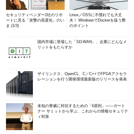
セキュリティベンダー2社のリポ
Linux／OSSに不慣れでも大丈
ートに見る「攻撃の高度化」のい
夫！ WindowsでDockerを扱う際
ま (1/3)
のポイント
国内市場に登場した「SD-WAN」、企業にどんなメ
リットをもたらすか
ザイリンクス、OpenCL、C／C++でFPGAアクセラ
レーションを行う開発環境最新版のリリースを発表
未知の脅威に対抗するための「6原則」――ガート
ナー サミットから学ぶ、これからの情報セキュリテ
ィ対策