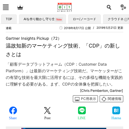
TOP
AIを作り動かし守り生かす
ロー/ノーコード
クラウドネイ
2019年5月21日 更新
連載
2018年8月17日 公開
Gartner Insights Pickup（72）
温故知新のマーケティング技術、「CDP」の新し
さとは
「顧客データプラットフォーム（CDP：Customer Data
Platform）」は最新のマーケティング技術だ。マーケッターがこ
の有望な技術を最大限に活用するには、その多様な機能を実践的
に理解する必要がある。まず、CDPの全体像を把握したい。
[Chris Pemberton, Gartner]
PC用表示
関連情報
Share
Post
LINE
Hatena