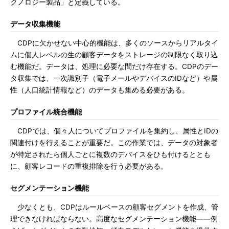
クノロジー製品」と定義している。
データ収集機能
CDPに欠かせない中心的機能は、多くのソースからリアルタイ
ムに個人レベルの生の顧客データをストレージの制限なく取り込
む機能だ。データは、処理に必要な間だけ存在する。CDPのデー
タ収集では、一次識別子（電子メールやデバイスのIDなど）や属
性（人口統計情報など）のデータも集める必要がある。
プロファイル統合機能
CDPでは、個々人についてプロファイルを集約し、属性とIDの
関連付けを行えることが重要だ。この作業では、データの対象者
が特定されたら個人ごとに複数のデバイスをひも付けるととも
に、顧客レコードの重複排除を行う必要がある。
セグメンテーション機能
少なくとも、CDPはルールベースの顧客セグメントを作成、管
理できなければならない。高度なセグメンテーション機能――例